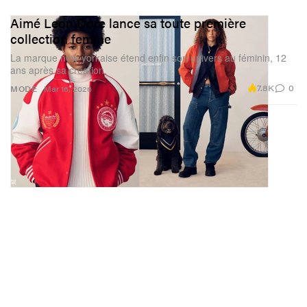
Aimé Leon Dore lance sa toute première
collection femme
La marque new-yorkaise étend enfin son univers au féminin, 12
ans après sa création.
7.8K
0
MODE
Mar 16, 2026