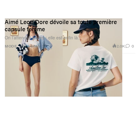
Aimé Leon Dore dévoile sa toute première
capsule femme
On l’attendait toutes : elle est enfin là.
2.0K
0
MODE
Jun 3, 2026