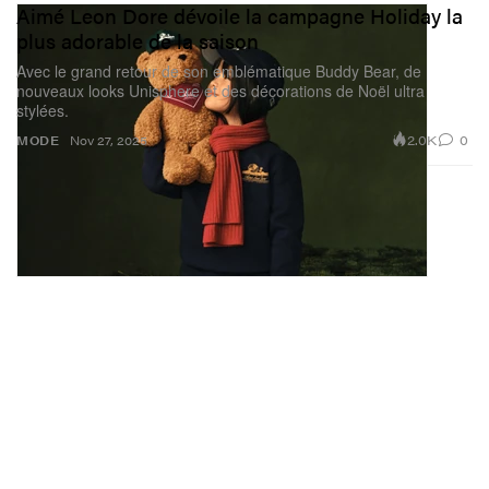
Aimé Leon Dore dévoile la campagne Holiday la
plus adorable de la saison
Avec le grand retour de son emblématique Buddy Bear, de
nouveaux looks Unisphere et des décorations de Noël ultra
stylées.
2.0K
0
MODE
Nov 27, 2025