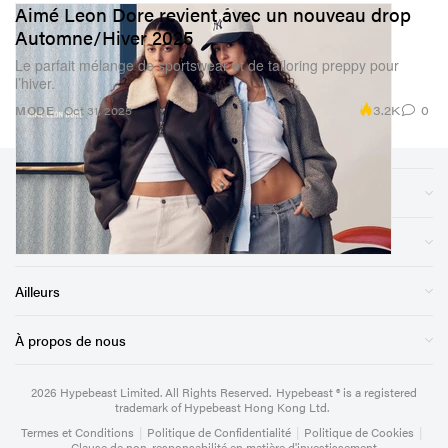
Aimé Leon Dore revient avec un nouveau drop
Automne/Hiver 2025
Le parfait mélange de sportswear et de tailoring preppy pour
l’hiver.
3.2K
0
MODE
Oct 31, 2025
Sections
Magasin
Ailleurs
À propos de nous
2026
Hypebeast Limited
. All Rights Reserved.
Hypebeast ® is a registered
trademark of Hypebeast Hong Kong Ltd.
Termes et Conditions
|
Politique de Confidentialité
|
Politique de Cookies
|
Clause de non-responsabilité en matière d'investissement