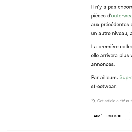
Il n’y a pas encor
pièces d’
outerwea
aux précédentes c
un autre niveau, 
La première colle
elle arrivera plus
annonces.
Par ailleurs,
Supre
streetwear.
Cet article a été au
AIMÉ LEON DORE