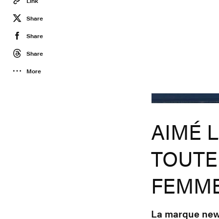
Link
Share
Share
Share
More
Aimé Leon Dore
AIMÉ 
TOUTE
FEMM
La marque new-