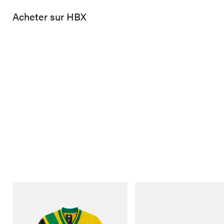
Acheter sur HBX
adidas Originals
adidas Originals
Adidas Originals X Brain Dead Disney
Handball Spezial Loafer Shoes
Football Jersey
Acheter maintenant