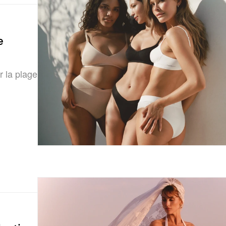
e
r la plage