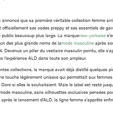
 annoncé que sa première véritable collection femme arri
t officiellement ses codes preppy et ses essentiels de ga
un public beaucoup plus large. La marque
new-yorkaise
s’e
’un des plus grands noms de la
mode masculine
après so
. Devenue un pilier du vestiaire masculin pointu, elle s’a
es l’expérience ALD dans toute son ampleur.
tes collections, la marque avait déjà distillé quelques p
une touche légèrement unisexe qui permettait aux femmes
 Dore si elles le souhaitaient. Mais le label est resté jusqu
 mode masculine, sans silhouettes exclusives pensées po
 après le lancement d’ALD, la ligne femme s’apprête enfin