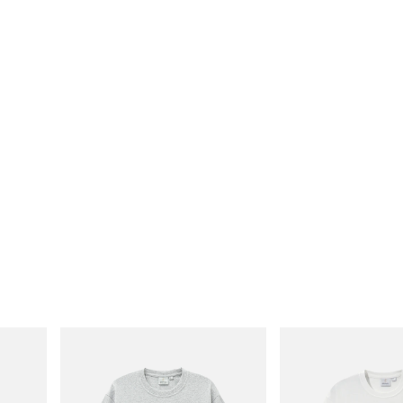
Gramicci
Gramicci
Yosemite Valley Tee
Vase Tee
Acheter maintenant
Acheter maintenant