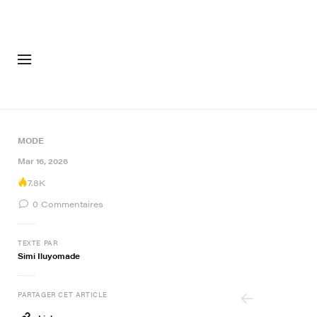
MODE
CHAUSSU
MODE
6 of 6
Mar 16, 2026
7.8K
0
Commentaires
TEXTE PAR
Simi Iluyomade
PARTAGER CET ARTICLE