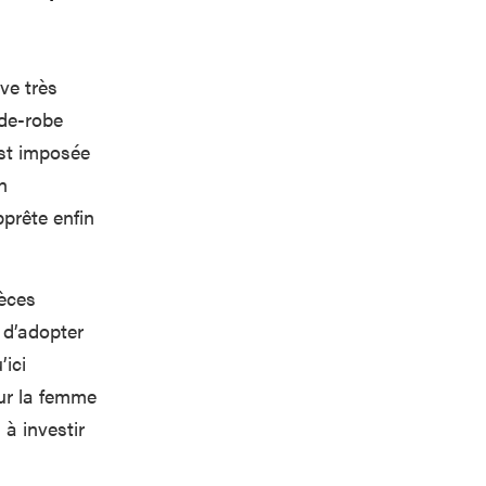
ve très
rde-robe
st imposée
n
pprête enfin
ièces
 d’adopter
’ici
ur la femme
 à investir