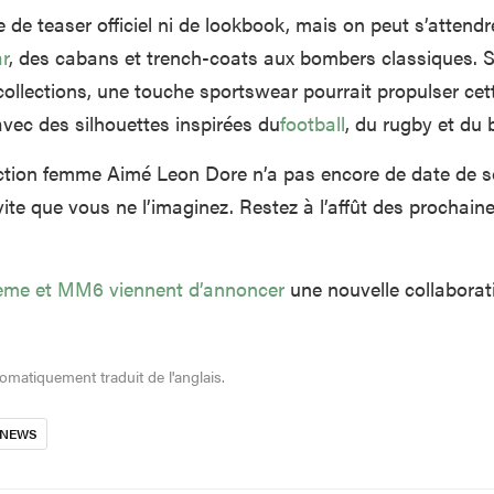
e de teaser officiel ni de lookbook, mais on peut s’attend
r
, des cabans et trench-coats aux bombers classiques. Si 
ollections, une touche sportswear pourrait propulser cett
avec des silhouettes inspirées du
football
, du rugby et du 
ction femme Aimé Leon Dore n’a pas encore de date de so
 vite que vous ne l’imaginez. Restez à l’affût des prochain
me et MM6 viennent d’annoncer
une nouvelle collaborat
tomatiquement traduit de l'anglais.
NEWS