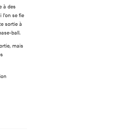
re à des
l’on se fie
e sortie à
base-ball.
rtie, mais
es
ion