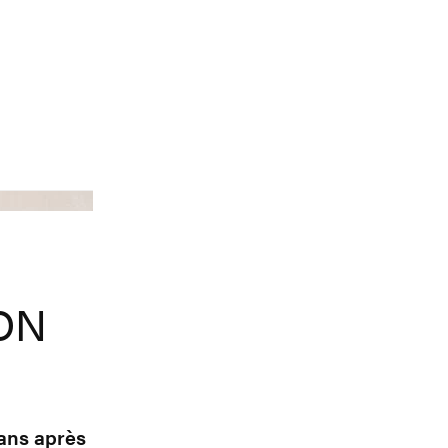
Aimé Leon Dore
ON
 ans après