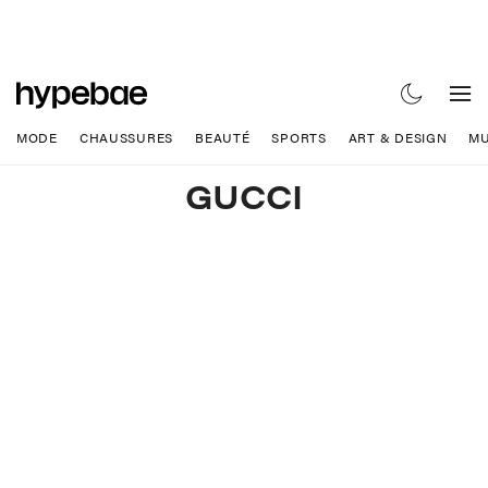
MODE
CHAUSSURES
BEAUTÉ
SPORTS
ART & DESIGN
MU
GUCCI