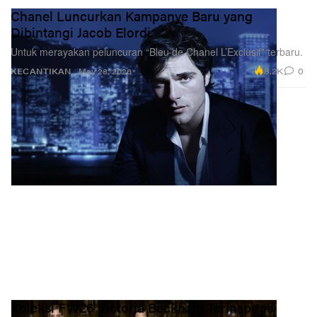
Chanel Luncurkan Kampanye Baru yang
Dibintangi Jacob Elordi
Untuk merayakan peluncuran “Bleu de Chanel L’Exclusif” terbaru.
8.2K
0
KECANTIKAN
May 28, 2026
Koleksi FW26 Victoria Beckham Terinspirasi