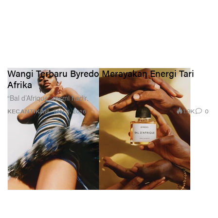
Wangi Terbaru Byredo Merayakan Energi Tari
Afrika
“Bal d’Afrique” resmi hadir.
1.9K
0
KECANTIKAN
Mar 6, 2026