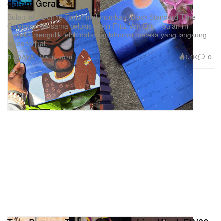
dalam Gerak
Bulan lalu, DonYé Taylor meluncurkan “Black Standard Time
Calendar” bersama pelukis pionir Fritz Von Eric – bulan ini
mereka mengulik lebih dalam kolaborasi mereka yang langsung
ludes terjual.
1.4K
0
BUDAYA
Mar 5, 2026