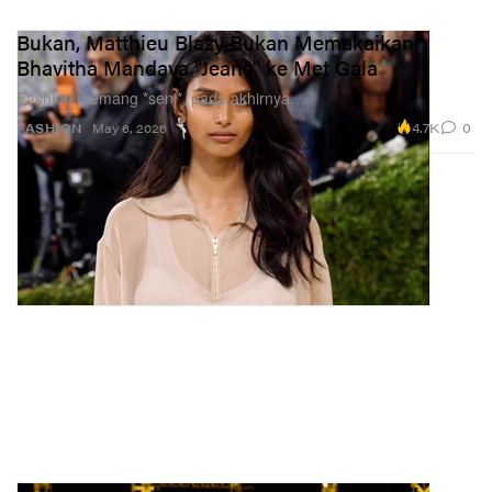
Bukan, Matthieu Blazy Bukan Memakaikan
Bhavitha Mandava "Jeans" ke Met Gala
Fashion memang *seni*, pada akhirnya…
4.7K
0
FASHION
May 6, 2026