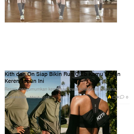
Kith dan On Siap Bikin Run Club Kamu Makin
Keren Tahun Ini
Resmi mengumumkan kemitraan lewat kolaborasi perdana.
2.3K
0
OLAHRAGA
Mar 6, 2026