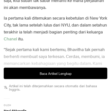
saja, kita sudah tak sabar menanti ke mana perjalanan
ini akan membawanya.
Ia pertama kali ditemukan secara kebetulan di New York
City, tak lama setelah lulus dari NYU, dan dalam setahun
terakhir ia telah menjadi bagian penting dari keluarga
Chanel
itu.
“Sejak pertama kali kami bertemu, Bhavitha tak pernah
berhenti membuat saya terkesan. Cerdas, membumi, ia
memancarkan kebahagiaan yang begitu dalam. Kami
senang ia akan menjadi bagian dari babak baru ini
Baca Artikel Lengkap
bersama kami di CHANEL,” ujar Blazy dalam
pengumuman resminya.
Artikel ini telah diterjemahkan secara otomatis dari bahasa
Inggris.
“Sejak lama CHANEL menjadi simbol perempuan
modern yang dinamis dan bekerja, sebuah spirit yang
OLEH
begitu saya rasakan dan banggakan untuk saya
Navi Ahluwalia