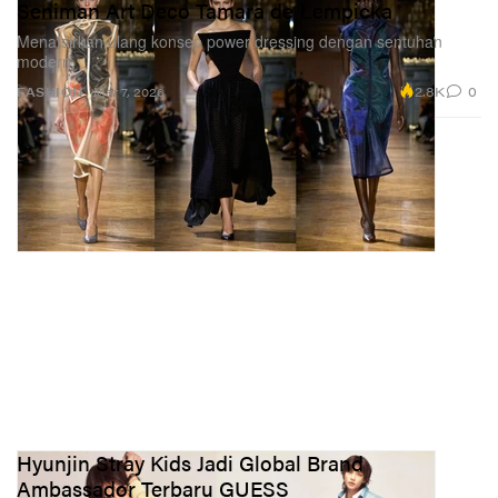
Seniman Art Deco Tamara de Łempicka
Menafsirkan ulang konsep power dressing dengan sentuhan
modern.
2.8K
0
FASHION
Mar 7, 2026
Hyunjin Stray Kids Jadi Global Brand
Ambassador Terbaru GUESS