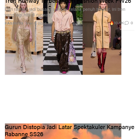
Tren Runway Terbesar dari Fashion Week FW26
Dari rambut jadi busana sampai celana penuh tekstur, ini tren
yang lagi hits di runway.
10.6K
0
FASHION
Mar 5, 2026
Gurun Distopia Jadi Latar Spektakuler Kampanye
Rabanne SS26