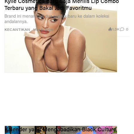
Kylie Cosmetics Baru Saja Merilis Lip Combo
Terbaru yang Bakal Jadi Favoritmu
Brand ini menambah dua produk baru ke dalam koleksi
andalannya.
1.3K
0
KECANTIKAN
Mar 5, 2026
Kalender yang Mengabadikan Black Culture