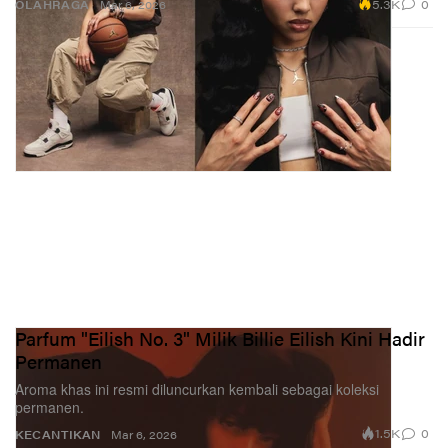
5.3K
0
OLAHRAGA
Mar 6, 2026
Parfum "Eilish No. 3" Milik Billie Eilish Kini Hadir
Permanen
Aroma khas ini resmi diluncurkan kembali sebagai koleksi
permanen.
1.5K
0
KECANTIKAN
Mar 6, 2026