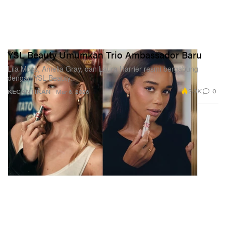
YSL Beauty Umumkan Trio Ambassador Baru
Lila Moss, Amelia Gray, dan Laura Harrier resmi bergabung
dengan YSL Beauty.
2.0K
0
KECANTIKAN
Mar 6, 2026