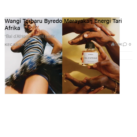
Wangi Terbaru Byredo Merayakan Energi Tari
Afrika
“Bal d’Afrique” resmi hadir.
1.9K
0
KECANTIKAN
Mar 6, 2026