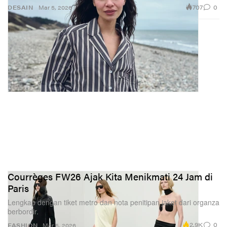
707
0
DESAIN
Mar 5, 2026
Courrèges FW26 Ajak Kita Menikmati 24 Jam di
Paris
Lengkap dengan tiket metro dan nota penitipan jaket dari organza
berbordir.
2.9K
0
FASHION
Mar 5, 2026