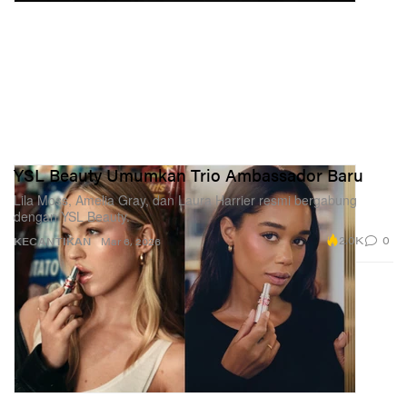
YSL Beauty Umumkan Trio Ambassador Baru
Lila Moss, Amelia Gray, dan Laura Harrier resmi bergabung
dengan YSL Beauty.
2.0K
0
KECANTIKAN
Mar 6, 2026