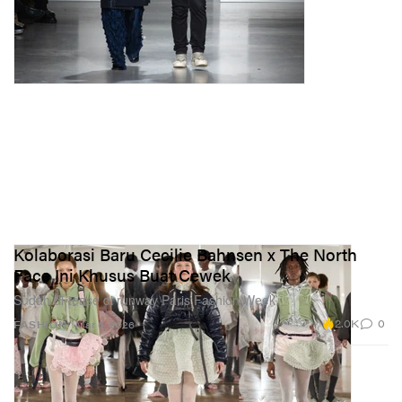
Kolaborasi Baru Cecilie Bahnsen x The North
Face Ini Khusus Buat Cewek
Sudah di-tease di runway Paris Fashion Week.
2.0K
0
FASHION
Mar 6, 2026