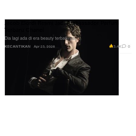
Jacob Elordi Resmi Jadi Ambassador Parfum
Terbaru Chanel
Dia lagi ada di era beauty terbaiknya.
3.4K
0
KECANTIKAN
Apr 23, 2026