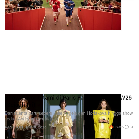
Show Favorit Kami di Paris Fashion Week FW26
(Sejauh Ini)
Dari talenta baru seperti Julie Kegels dan Hodakova hingga show
kedua Anderson untuk Dior.
23.8K
0
FASHION
Mar 5, 2026