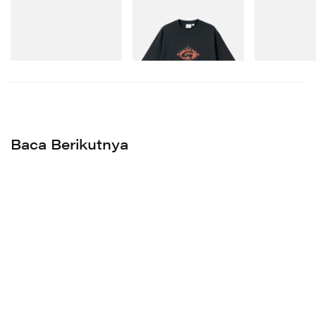
adidas Originals
Gramicci
adidas Origina
Handball Spezial Loafer
Flame Tee
SAMBA OG
Shoes
Beli Sekarang
Beli Sekarang
Beli Sekarang
Baca Berikutnya