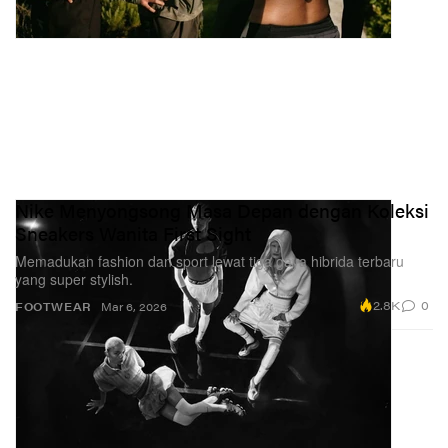
Nike Menyongsong Masa Depan dengan Koleksi
Sneakers Wanita First Sight
Memadukan fashion dan sport lewat tiga gaya hibrida terbaru
yang super stylish.
2.8K
0
FOOTWEAR
Mar 6, 2026