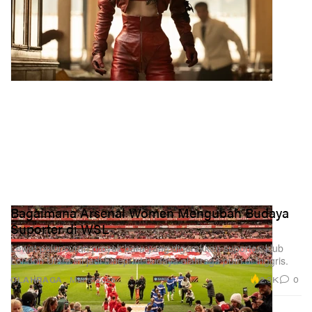
Bagaimana Arsenal Women Mengubah Budaya
Suporter di WSL
Lewat peluncuran proyek baru yang digerakkan suporter, klub
London Utara ini jadi blueprint budaya olahraga putri di Inggris.
2.3K
0
OLAHRAGA
Mar 5, 2026