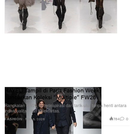
HAYELI Tampil di Paris Fashion Week,
Luncurkan Koleksi “Multiple” FW26
Rangkaian FW26 ini terinspirasi dari tarik-ulur tanpa henti antara
individualitas dan kolektivitas.
784
0
FASHION
Mar 6, 2026