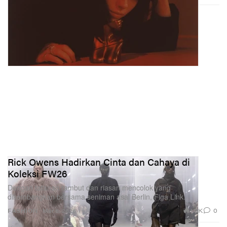
Rick Owens Hadirkan Cinta dan Cahaya di
Koleksi FW26
Dengan tatanan rambut dan riasan mencolok yang
dikembangkan bersama seniman asal Berlin, Figa Link.
1.6K
0
FASHION
Mar 6, 2026