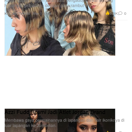
Kami ngobrol dengan salah satu pengadopsi awal tentang
hubungan pribadinya dengan gaya rambut ini.
3.3K
0
KECANTIKAN
Mar 7, 2026
Azzi Fudd Resmi Jadi Atlet Jordan Brand
Membawa gaya permainannya di lapangan dan flair ikoniknya di
luar lapangan ke Jumpman.