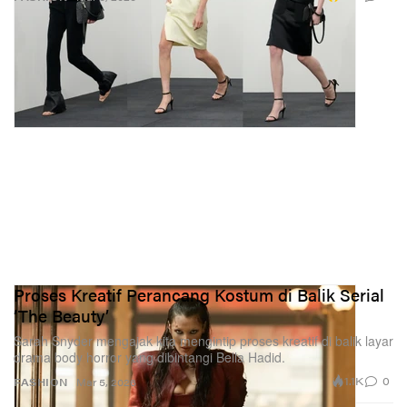
Proses Kreatif Perancang Kostum di Balik Serial
‘The Beauty’
Sarah Snyder mengajak kita mengintip proses kreatif di balik layar
drama body horror yang dibintangi Bella Hadid.
1.1K
0
FASHION
Mar 5, 2026