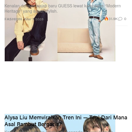
Kenalan dengan wajah baru GUESS lewat kampanye “Modern
Heritage” yang super stylish.
31.9K
0
FASHION
Mar 7, 2026
Alysa Liu Memviralkan Tren Ini — Tapi Dari Mana
Asal Rambut Bergaris?