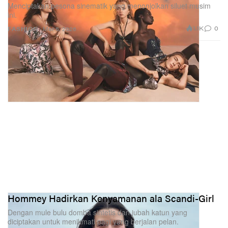
Menciptakan pesona sinematik yang menonjolkan siluet musim
ini.
1.1K
0
FASHION
Mar 5, 2026
Hommey Hadirkan Kenyamanan ala Scandi-Girl
Dengan mule bulu domba sintetis dan jubah katun yang
diciptakan untuk menikmati pagi yang berjalan pelan.