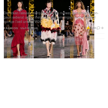
Matthieu Blazy Menciptakan Mimpi Baru di
Chanel
Derrickan raksasa menjulang di atas runway sementara gaun-
gaun seberat udara melayang berdampingan dengan tweed
trompe l’oeil untuk FW26.
2.8K
0
FASHION
Mar 10, 2026