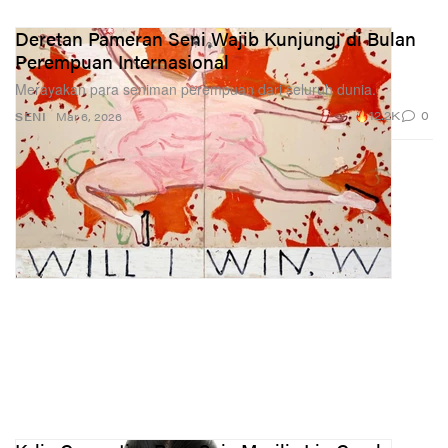
Deretan Pameran Seni Wajib Kunjungi di Bulan
Perempuan Internasional
Merayakan para seniman perempuan dari seluruh dunia.
12.2K
0
SENI
Mar 6, 2026