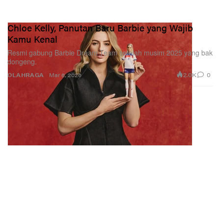
Chloe Kelly, Panutan Baru Barbie yang Wajib
Kamu Kenal
Resmi gabung Barbie Dream Team setelah musim 2025 yang bak
dongeng.
2.0K
0
OLAHRAGA
Mar 6, 2026