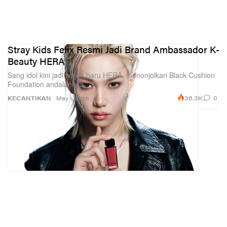
Stray Kids Felix Resmi Jadi Brand Ambassador K-
Beauty HERA
Sang idol kini jadi wajah baru HERA, menonjolkan Black Cushion
Foundation andalannya.
36.3K
0
KECANTIKAN
May 1, 2026