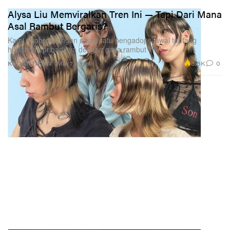
Alysa Liu Memviralkan Tren Ini — Tapi Dari Mana
Asal Rambut Bergaris?
Kami ngobrol dengan salah satu pengadopsi awal tentang
hubungan pribadinya dengan gaya rambut ini.
3.3K
0
KECANTIKAN
Mar 7, 2026