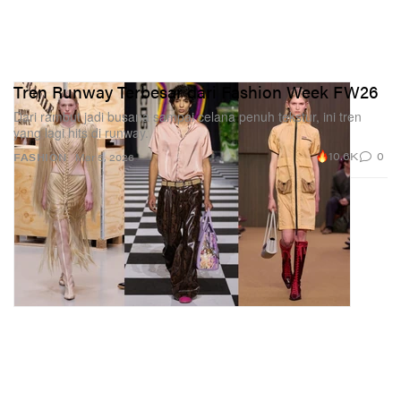
Tren Runway Terbesar dari Fashion Week FW26
Dari rambut jadi busana sampai celana penuh tekstur, ini tren
yang lagi hits di runway.
10.6K
0
FASHION
Mar 5, 2026