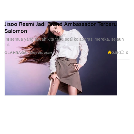
Jisoo Resmi Jadi Brand Ambassador Terbaru
Salomon
Ini semua yang sudah kita tahu soal kolaborasi mereka, sejauh
ini.
2.9K
0
OLAHRAGA
May 28, 2026