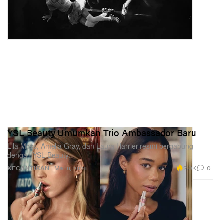
YSL Beauty Umumkan Trio Ambassador Baru
Lila Moss, Amelia Gray, dan Laura Harrier resmi bergabung
dengan YSL Beauty.
2.0K
0
KECANTIKAN
Mar 6, 2026