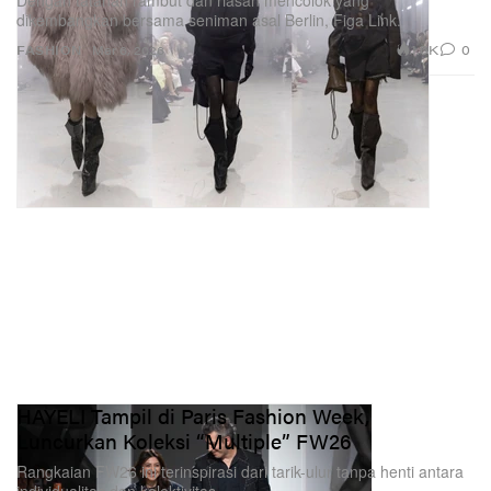
Dengan tatanan rambut dan riasan mencolok yang
dikembangkan bersama seniman asal Berlin, Figa Link.
1.6K
0
FASHION
Mar 6, 2026
HAYELI Tampil di Paris Fashion Week,
Luncurkan Koleksi “Multiple” FW26
Rangkaian FW26 ini terinspirasi dari tarik-ulur tanpa henti antara
individualitas dan kolektivitas.