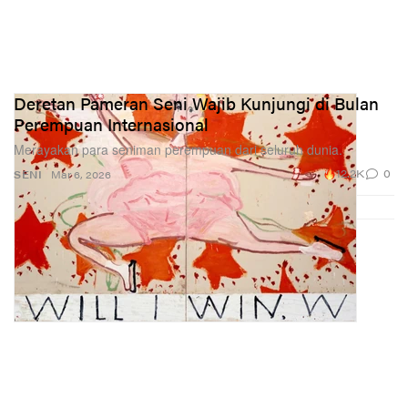
Deretan Pameran Seni Wajib Kunjungi di Bulan
Perempuan Internasional
Merayakan para seniman perempuan dari seluruh dunia.
12.2K
0
SENI
Mar 6, 2026