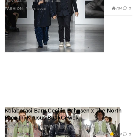
784
0
FASHION
Mar 6, 2026
Kolaborasi Baru Cecilie Bahnsen x The North
Face Ini Khusus Buat Cewek
Sudah di-tease di runway Paris Fashion Week.
2.0K
0
FASHION
Mar 6, 2026