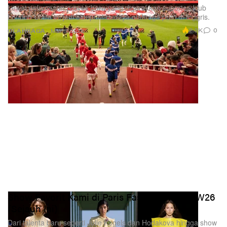
Lewat peluncuran proyek baru yang digerakkan suporter, klub
London Utara ini jadi blueprint budaya olahraga putri di Inggris.
2.3K
0
OLAHRAGA
Mar 5, 2026
Show Favorit Kami di Paris Fashion Week FW26
(Sejauh Ini)
Dari talenta baru seperti Julie Kegels dan Hodakova hingga show