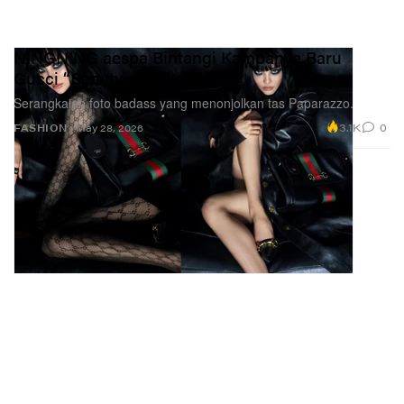
NINGNING aespa Bintangi Kampanye Baru
Gucci “Beauty and the Bag”
Serangkaian foto badass yang menonjolkan tas Paparazzo.
3.1K
0
FASHION
May 28, 2026