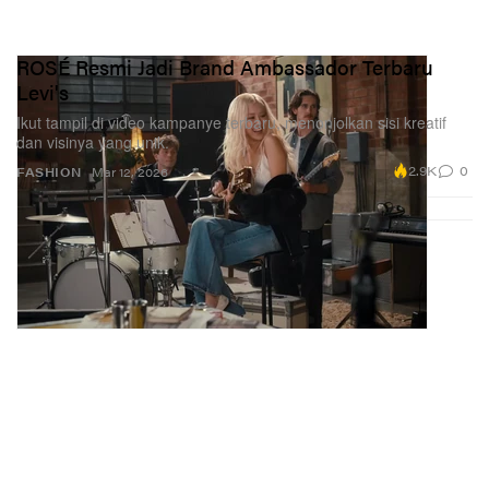
ROSÉ Resmi Jadi Brand Ambassador Terbaru
Levi's
Ikut tampil di video kampanye terbaru, menonjolkan sisi kreatif
dan visinya yang unik.
2.9K
0
FASHION
Mar 12, 2026