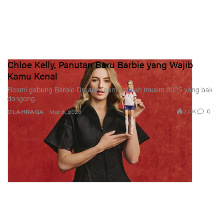
Chloe Kelly, Panutan Baru Barbie yang Wajib
Kamu Kenal
Resmi gabung Barbie Dream Team setelah musim 2025 yang bak
dongeng.
2.0K
0
OLAHRAGA
Mar 6, 2026