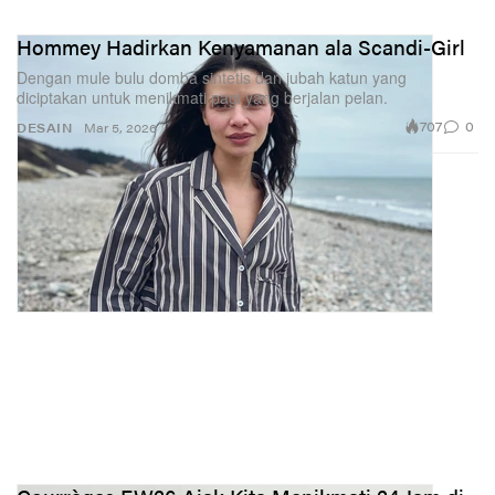
Hommey Hadirkan Kenyamanan ala Scandi-Girl
Dengan mule bulu domba sintetis dan jubah katun yang
diciptakan untuk menikmati pagi yang berjalan pelan.
707
0
DESAIN
Mar 5, 2026