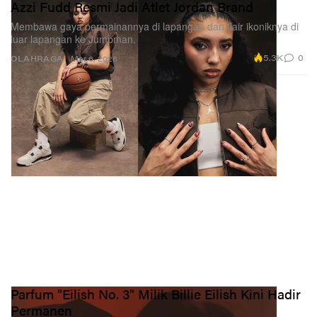
Azzi Fudd Resmi Jadi Atlet Jordan Brand
Membawa gaya permainannya di lapangan dan flair ikoniknya di
luar lapangan ke Jumpman.
5.3K
0
OLAHRAGA
Mar 6, 2026
Parfum "Eilish No. 3" Milik Billie Eilish Kini Hadir
Permanen