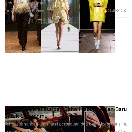
kedua Anderson untuk Dior.
23.8K
0
FASHION
Mar 5, 2026
Kolaborasi Melissa dan Scholl Jadi Andalan Baru
untuk Liburanmu
Termasuk sandal ikonis hasil perpaduan dua brand legendaris ini.
5.1K
0
FOOTWEAR
Mar 5, 2026