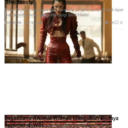
‘The Beauty’
Sarah Snyder mengajak kita mengintip proses kreatif di balik layar
drama body horror yang dibintangi Bella Hadid.
1.1K
0
FASHION
Mar 5, 2026
Bagaimana Arsenal Women Mengubah Budaya
Suporter di WSL