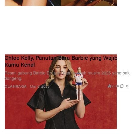
Chloe Kelly, Panutan Baru Barbie yang Wajib
Kamu Kenal
Resmi gabung Barbie Dream Team setelah musim 2025 yang bak
dongeng.
2.0K
0
OLAHRAGA
Mar 6, 2026