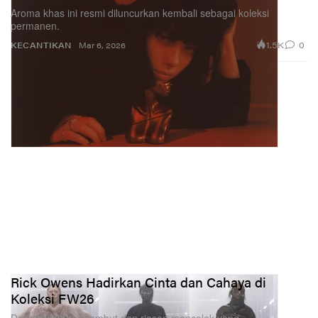
Aroma khas ini resmi diluncurkan kembali sebagai koleksi
permanen.
1.5K
0
KECANTIKAN
Mar 6, 2026
Rick Owens Hadirkan Cinta dan Cahaya di
Koleksi FW26