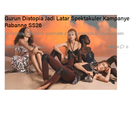
Gurun Distopia Jadi Latar Spektakuler Kampanye
Rabanne SS26
Menciptakan pesona sinematik yang menonjolkan siluet musim
ini.
1.1K
0
FASHION
Mar 5, 2026