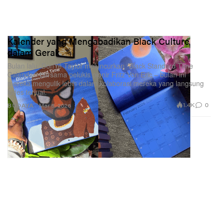
Kalender yang Mengabadikan Black Culture
dalam Gerak
Bulan lalu, DonYé Taylor meluncurkan “Black Standard Time
Calendar” bersama pelukis pionir Fritz Von Eric – bulan ini
mereka mengulik lebih dalam kolaborasi mereka yang langsung
ludes terjual.
1.4K
0
BUDAYA
Mar 5, 2026