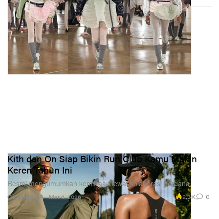
Kith dan On Siap Bikin Run Club Kamu Makin
Keren Tahun Ini
Resmi mengumumkan kemitraan lewat kolaborasi perdana.
2.3K
0
OLAHRAGA
Mar 6, 2026