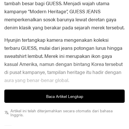
tambah besar bagi GUESS. Menjadi wajah utama
kampanye “Modern Heritage”, GUESS JEANS
memperkenalkan sosok barunya lewat deretan gaya
denim klasik yang berakar pada sejarah merek tersebut.
Hyunjin tertangkap kamera mengenakan koleksi
terbaru GUESS, mulai dari jeans potongan lurus hingga
sweatshirt lembut. Merek ini merupakan ikon gaya
kasual Amerika, namun dengan bintang Korea tersebut
di pusat kampanye, tampilan heritage itu hadir dengan
aura yang benar-benar global.
Tentu saja, denim tetap menjadi jantung merek dan
Baca Artikel Lengkap
kampanye ini, dengan kemeja dan celana kargo denim
dipadukan bersama kaus bergaris dan kemeja
Artikel ini telah diterjemahkan secara otomatis dari bahasa
Inggris.
berkancing—namun ini baru permulaan. Sebagai duta
global, Hyunjin akan memimpin lebih banyak kampanye