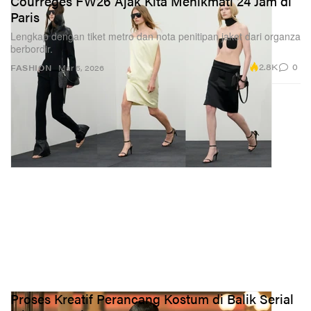
Courrèges FW26 Ajak Kita Menikmati 24 Jam di
Paris
Lengkap dengan tiket metro dan nota penitipan jaket dari organza
berbordir.
2.8K
0
FASHION
Mar 5, 2026
Proses Kreatif Perancang Kostum di Balik Serial