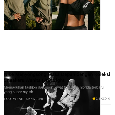
Nike Menyongsong Masa Depan dengan Koleksi
Sneakers Wanita First Sight
Memadukan fashion dan sport lewat tiga gaya hibrida terbaru
yang super stylish.
2.8K
0
FOOTWEAR
Mar 6, 2026