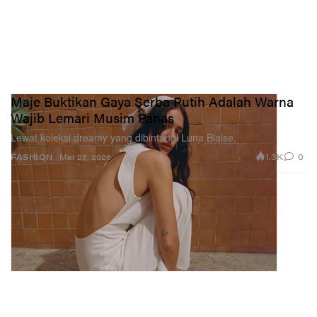
Maje Buktikan Gaya Serba Putih Adalah Warna
Wajib Lemari Musim Panas
Lewat koleksi dreamy yang dibintangi Luna Blaise.
1.3K
0
FASHION
Mar 25, 2026