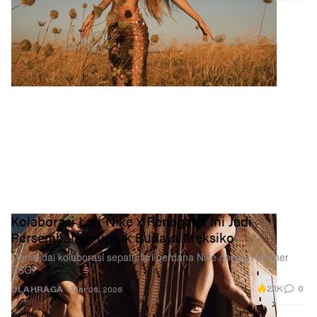
Kolaborasi Lari Nike x Renegade Ini Jadi
Persembahan untuk Budaya Meksiko
Menandai kolaborasi sepatu lari perdana Nike dengan partner
RSG.
2.1K
0
OLAHRAGA
Mar 26, 2026