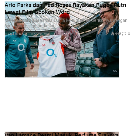
Arlo Parks dan Red Roses Rayakan Rugby Putri
Lewat Film Spoken Word
Melepas para juara Piala Dunia ke turnamen berikutnya dengan
cara yang paling berkesan.
448
0
OLAHRAGA
Mar 26, 2026
Vanillamace Resmi Masuk ‘Perfume Era’-nya