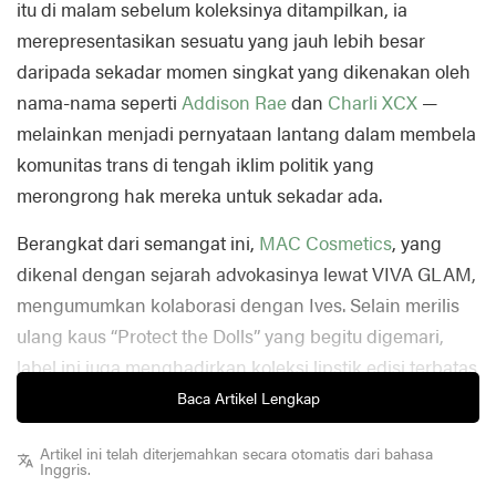
itu di malam sebelum koleksinya ditampilkan, ia
merepresentasikan sesuatu yang jauh lebih besar
daripada sekadar momen singkat yang dikenakan oleh
nama-nama seperti
Addison Rae
dan
Charli XCX
—
melainkan menjadi pernyataan lantang dalam membela
komunitas trans di tengah iklim politik yang
merongrong hak mereka untuk sekadar ada.
Berangkat dari semangat ini,
MAC Cosmetics
, yang
dikenal dengan sejarah advokasinya lewat VIVA GLAM,
mengumumkan kolaborasi dengan Ives. Selain merilis
ulang kaus “Protect the Dolls” yang begitu digemari,
label ini juga menghadirkan koleksi lipstik edisi terbatas
dengan slogan yang sama. Seperti ditegaskan oleh
Baca Artikel Lengkap
global creative director MAC,
Nicola Formichetti
, 100%
Artikel ini telah diterjemahkan secara otomatis dari bahasa
hasil penjualannya akan disalurkan ke organisasi
Inggris.
LGBTQIA+
sebagai upaya untuk terus menggemakan