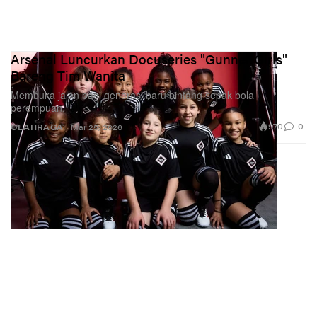
Arsenal Luncurkan Docuseries "Gunner Girls"
Bareng Tim Wanita
Membuka jalan bagi generasi baru bintang sepak bola
perempuan.
970
0
OLAHRAGA
Mar 25, 2026