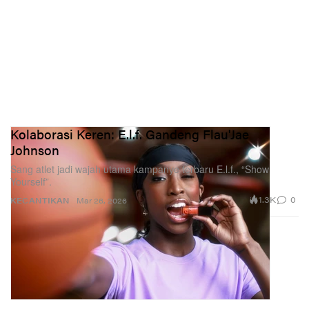
Kolaborasi Keren: E.l.f. Gandeng Flau'Jae
Johnson
Sang atlet jadi wajah utama kampanye terbaru E.l.f., “Show
Yourself”.
1.3K
0
KECANTIKAN
Mar 26, 2026