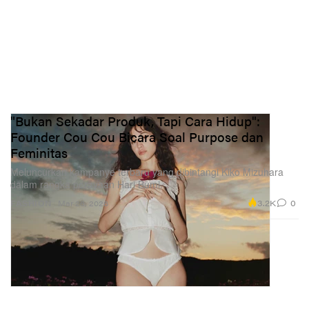
"Bukan Sekadar Produk, Tapi Cara Hidup":
Founder Cou Cou Bicara Soal Purpose dan
Feminitas
Meluncurkan kampanye terbaru yang dibintangi Kiko Mizuhara
dalam rangka perayaan Hari Bumi.
3.2K
0
FASHION
Mar 26, 2026