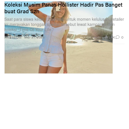
Koleksi Musim Panas Hollister Hadir Pas Banget
buat Grad Szn
Saat para siswa kelas 12 bersiap untuk momen kelulusan, retailer
ini merayakan tonggak spesial tersebut lewat kampanye dan
koleksi “Time Of Your Life.”
1.4K
0
FASHION
Mar 27, 2026