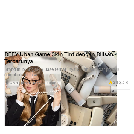
REFY Ubah Game Skin Tint dengan Rilisan
Terbarunya
Brand ini bilang Skin Base terbarunya bukan sekadar produk
complexion biasa.
2.1K
0
KECANTIKAN
Mar 25, 2026