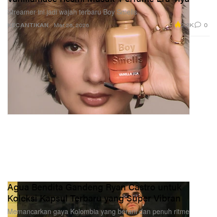
Streamer ini jadi wajah terbaru Boy Smells.
2.2K
0
KECANTIKAN
Mar 26, 2026
Agua Bendita Gandeng Ryan Castro untuk
Koleksi Kapsul Terbaru yang Super Vibran
Memancarkan gaya Kolombia yang berani dan penuh ritme