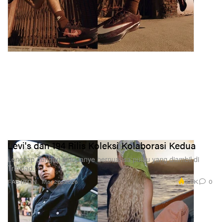
Levi's dan 194 Rilis Koleksi Kolaborasi Kedua
Lengkap dengan kampanye bernuansa pulau yang diambil di
Trinidad.
3.9K
0
FASHION
Mar 26, 2026