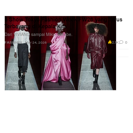
5 Show Tokyo Fashion Week FW26 yang Terus
Terbayang di Kepala Kita
Dari VIVIANO sampai Mikio Sakabe.
2.1K
0
FASHION
Mar 24, 2026