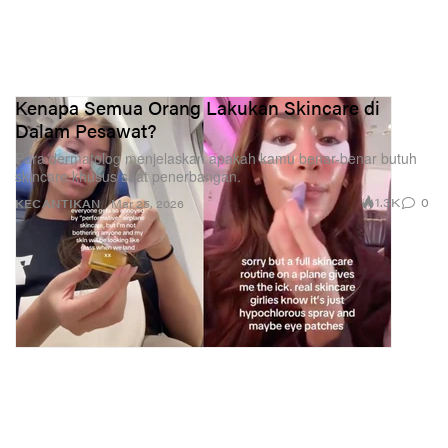
Kenapa Semua Orang Lakukan Skincare di
Dalam Pesawat?
Para dermatolog menjelaskan apakah kamu benar-benar butuh
skincare khusus saat penerbangan.
1.3K
0
KECANTIKAN
Mar 25, 2026