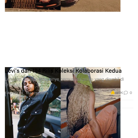
Levi's dan 194 Rilis Koleksi Kolaborasi Kedua
Lengkap dengan kampanye bernuansa pulau yang diambil di
Trinidad.
3.9K
0
FASHION
Mar 26, 2026