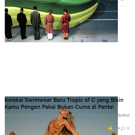
Koleksi Swimwear Baru Tropic of C yang Bikin
Kamu Pengen Pakai Bukan Cuma di Pantai
Nyaman buat leyeh-leyeh di pinggir kolam, tetap chic saat dipakai
ngopi atau minum cocktail saat sunset.
4.5K
0
FASHION
Mar 26, 2026