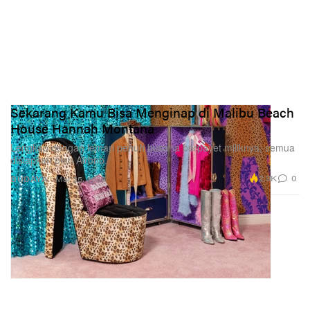
Sekarang Kamu Bisa Menginap di Malibu Beach
House Hannah Montana
Lengkap dengan lemari penuh busana berpayet miliknya, semua
disiapkan oleh Airbnb.
2.9K
0
BUDAYA
Mar 25, 2026