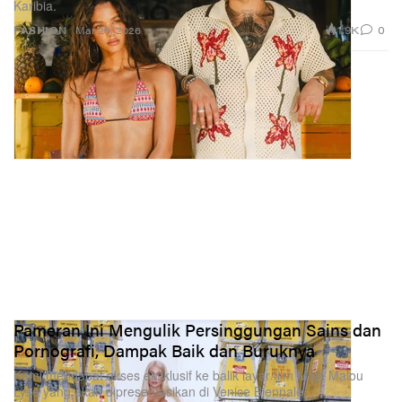
Karibia.
1.9K
0
FASHION
Mar 26, 2026
Pameran Ini Mengulik Persinggungan Sains dan
Pornografi, Dampak Baik dan Buruknya
Kami mendapat akses eksklusif ke balik layar film Maja Malou
Lyse yang akan dipresentasikan di Venice Biennale.