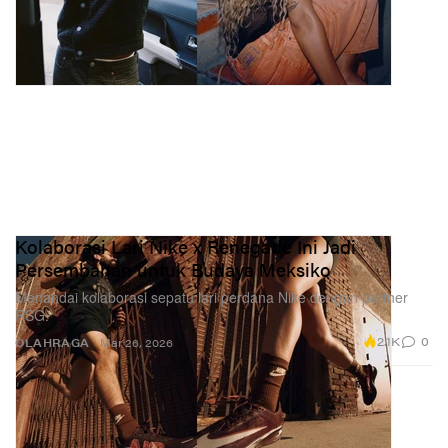
Kolaborasi Lari Nike x Renegade Ini Jadi
Persembahan untuk Budaya Meksiko
Menandai kolaborasi sepatu lari perdana Nike dengan partner
RSG.
2.1K
0
OLAHRAGA
Mar 26, 2026