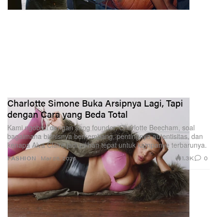
Charlotte Simone Buka Arsipnya Lagi, Tapi
dengan Cara yang Beda Total
Kami ngobrol dengan sang founder, Charlotte Beecham, soal
bagaimana bisnisnya berkembang, pentingnya autentisitas, dan
kenapa Alva Claire jadi pilihan tepat untuk kampanye terbarunya.
1.3K
0
FASHION
Mar 26, 2026