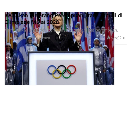
IOC Akan Melarang Perempuan Trans Tampil di
Olimpiade Mulai 2028
Menciptakan preseden berbahaya bagi olahraga perempuan.
676
0
OLAHRAGA
Mar 27, 2026