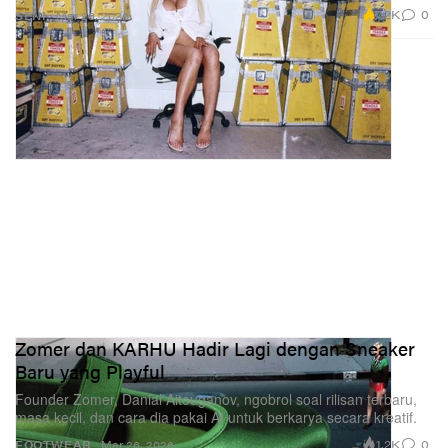
7.2K
0
SENI
Mar 26, 2026
Zomer dan KARHU Hadir Lagi dengan Sneaker
Baru yang Playful
Founder Zomer, Danial Aitouganov, ngobrol soal rilisan terbaru,
masa kecil, dan cara dia pakai AI untuk berkarya secara kreatif.
1.2K
0
FOOTWEAR
Mar 26, 2026