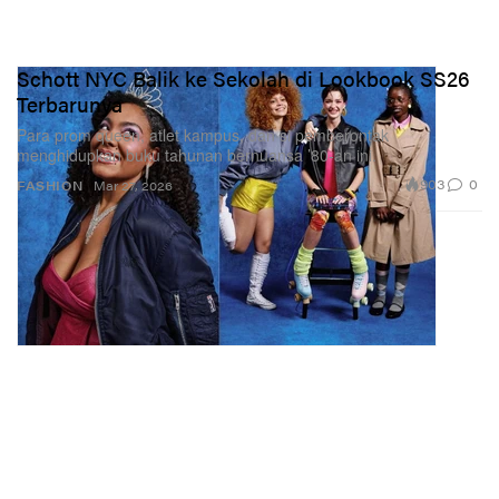
Schott NYC Balik ke Sekolah di Lookbook SS26
Terbarunya
Para prom queen, atlet kampus, dan si pemberontak
menghidupkan buku tahunan bernuansa ’80-an ini.
903
0
FASHION
Mar 27, 2026