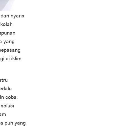
 dan nyaris
ekolah
impunan
a yang
 sepasang
i di iklim
stru
rlalu
in coba.
 solusi
lam
pa pun yang