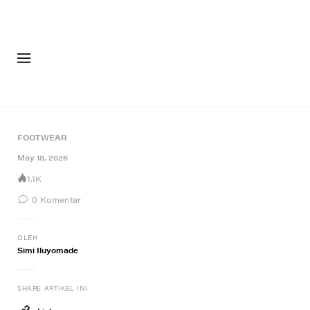
FASHION
FOOTW
FOOTWEAR
May 18, 2026
1.1K
0
Komentar
OLEH
Simi Iluyomade
SHARE ARTIKEL INI