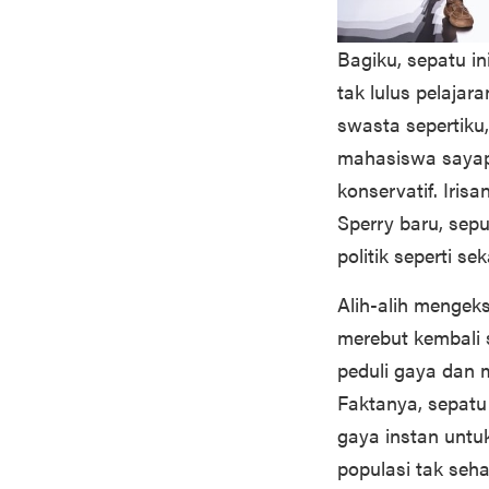
Bagiku, sepatu i
tak lulus pelaja
swasta sepertiku
mahasiswa sayap
konservatif. Iri
Sperry baru, sep
politik seperti se
Alih-alih mengeks
merebut kembali 
peduli gaya dan 
Faktanya, sepatu 
gaya instan untu
populasi tak seh