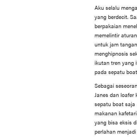
Aku selalu meng
yang berdecit. S
berpakaian meneka
memelintir atura
untuk jam tanga
menghipnosis sek
ikutan tren yang
pada sepatu boat
Sebagai seseora
Janes dan loafer
sepatu boat saj
makanan kafetari
yang bisa eksis d
perlahan menjadi 