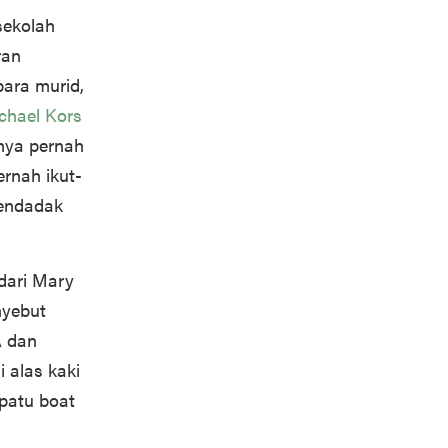
 sekolah
ran
para murid,
chael Kors
nya pernah
rnah ikut-
mendadak
dari Mary
nyebut
A dan
 alas kaki
epatu boat