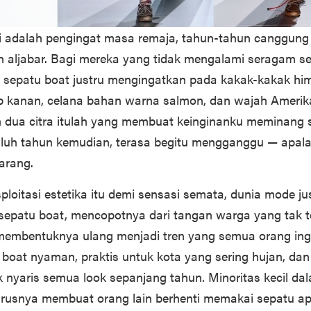
ni adalah pengingat masa remaja, tahun-tahun canggung
ran aljabar. Bagi mereka yang tidak mengalami seragam s
, sepatu boat justru mengingatkan pada kakak-kakak h
 kanan, celana bahan warna salmon, dan wajah Amerik
san dua citra itulah yang membuat keinginanku meminang
uluh tahun kemudian, terasa begitu mengganggu — apalag
karang.
ploitasi estetika itu demi sensasi semata, dunia mode ju
sepatu boat, mencopotnya dari tangan warga yang tak te
membentuknya ulang menjadi tren yang semua orang ing
boat nyaman, praktis untuk kota yang sering hujan, dan
k nyaris semua look sepanjang tahun. Minoritas kecil da
arusnya membuat orang lain berhenti memakai sepatu a