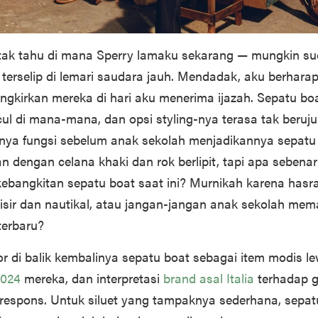
tak tahu di mana Sperry lamaku sekarang — mungkin s
terselip di lemari saudara jauh. Mendadak, aku berharap
ngkirkan mereka di hari aku menerima ijazah. Sepatu boa
ul di mana-mana, dan opsi styling-nya terasa tak beruju
nya fungsi sebelum anak sekolah menjadikannya sepatu
n dengan celana khaki dan rok berlipit, tapi apa sebena
k kebangkitan sepatu boat saat ini? Murnikah karena hasr
sisir dan nautikal, atau jangan-jangan anak sekolah mem
terbaru?
r di balik kembalinya sepatu boat sebagai item modis le
2024
mereka, dan interpretasi
brand asal Italia
terhadap g
espons. Untuk siluet yang tampaknya sederhana, sepat