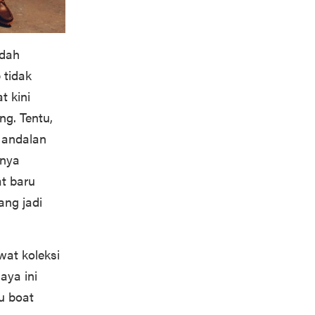
udah
 tidak
t kini
ng. Tentu,
 andalan
rnya
at baru
ang jadi
wat koleksi
aya ini
u boat