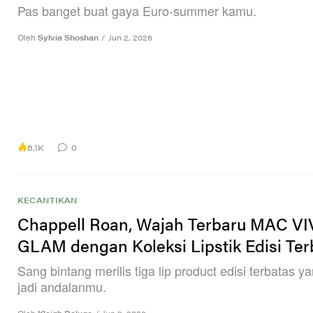
Pas banget buat gaya Euro-summer kamu.
Oleh
Sylvia Shoshan
/
Jun 2, 2026
6.1K
0
KECANTIKAN
Chappell Roan, Wajah Terbaru MAC VI
GLAM dengan Koleksi Lipstik Edisi Ter
Sang bintang merilis tiga lip product edisi terbatas y
jadi andalanmu.