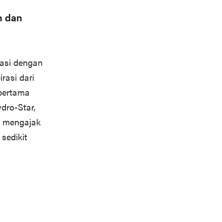
n dan
asi dengan
irasi dari
ertama
dro-Star,
r mengajak
sedikit