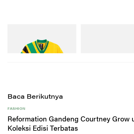
adidas Originals
Merrell 1TRL
Adidas Originals X Brain Dead Disney
Merrell 1TRL X Perks And Mini
Football Jersey
Storm GORE-TEX®
Beli Sekarang
Beli Sekarang
Baca Berikutnya
FASHION
Reformation Gandeng Courtney Grow 
Koleksi Edisi Terbatas