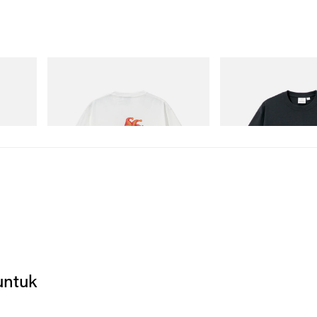
Gramicci
Gramicci
 Cham
Joker Tee
Flame Tee
Beli Sekarang
Beli Sekarang
untuk