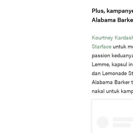
Plus, kampany
Alabama Barke
Kourtney Kardas
Starface
untuk mer
passion keduanya
Lemme, kapsul in
dan Lemonade St
Alabama Barker t
nakal untuk ka