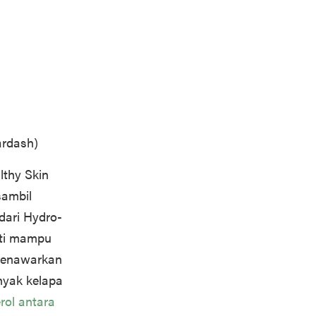
ardash)
lthy Skin
sambil
 dari Hydro-
ukti mampu
menawarkan
nyak kelapa
rol antara