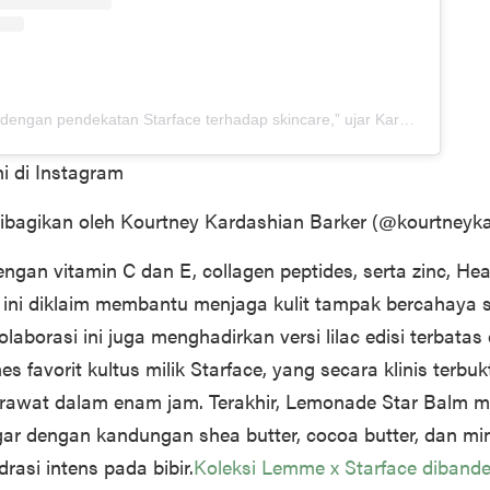
“Aku selalu tertarik dengan pendekatan Starface terhadap skincare,” ujar Kardashian dalam siaran pers. “Mereka menciptakan sesuatu yang terasa efektif sekaligus benar-benar menyenangkan, persis seperti cara pandangku terhadap wellness. Menggabungkan dua dunia itu terasa sangat natural.” Sebagai wujud komitmen kedua brand terhadap produk yang fun dan mudah diakses, kolaborasi ini berharap bisa semakin menggaungkan misi bersama mereka: kulit yang bahagia.
ni di Instagram
ibagikan oleh Kourtney Kardashian Barker (@kourtneyk
ngan vitamin C dan E, collagen peptides, serta zinc, Hea
ini diklaim membantu menjaga kulit tampak bercahaya 
laborasi ini juga menghadirkan versi lilac edisi terbatas
es favorit kultus milik Starface, yang secara klinis terb
rawat dalam enam jam. Terakhir, Lemonade Star Balm 
egar dengan kandungan shea butter, cocoa butter, dan mi
rasi intens pada bibir.
Koleksi Lemme x Starface dibande