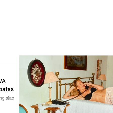
VA
batas
ang siap