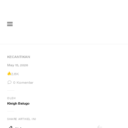
FASHION
FOOTW
KECANTIKAN
3 of 3
May 15, 2026
2.6K
0
Komentar
OLEH
Kleigh Balugo
SHARE ARTIKEL INI