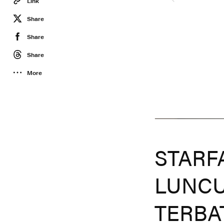
Link
Share
Share
Share
More
Lemme X Starface
STARF
LUNCU
TERBA