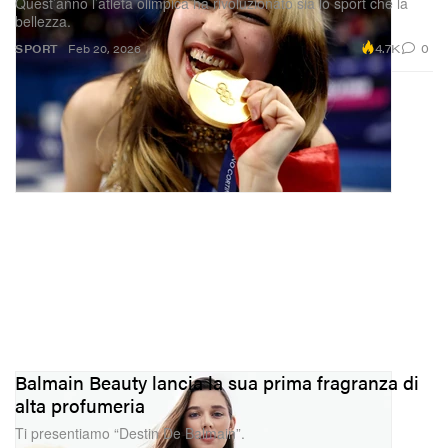
Quest’anno l’atleta olimpica ha rivoluzionato sia lo sport che la
bellezza.
4.7K
0
SPORT
Feb 20, 2026
Balmain Beauty lancia la sua prima fragranza di
alta profumeria
Ti presentiamo “Destin De Balmain”.