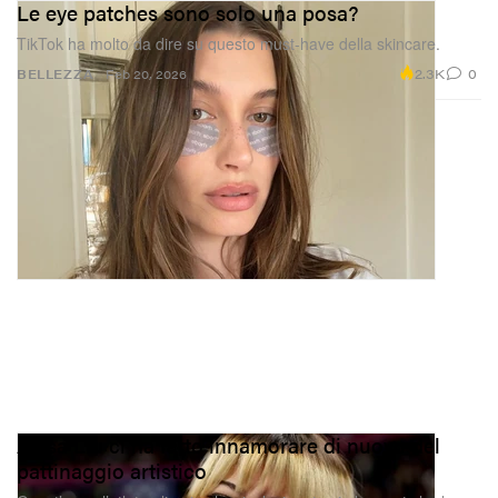
Le eye patches sono solo una posa?
TikTok ha molto da dire su questo must-have della skincare.
2.3K
0
BELLEZZA
Feb 20, 2026
Alysa Liu ci ha fatto innamorare di nuovo del
pattinaggio artistico