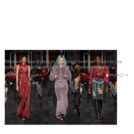
Ottolinger FW26 celebra le "Female Fools"
Rifiutando l’idea di perfezione, il brand berlinese presenta una
collezione dedicata alle ragazze che si prendono spazio.
45.6K
0
MODA
Mar 9, 2026