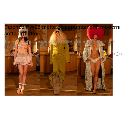
Pipenco FW26 mette gli appuntamenti moderni
sotto i riflettori
Tra emozioni esplosive, caos sentimentale e continui disturbi
digitali.
5.5K
0
MODA
Feb 18, 2026