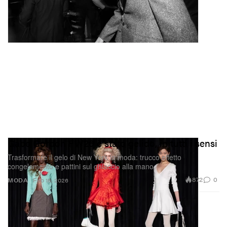
Gabe Gordon FW26 è stato gelido, in tutti i sensi
Trasformare il gelo di New York in moda: trucco effetto
congelamento e pattini sul ghiaccio alla mano.
872
0
MODA
Feb 16, 2026