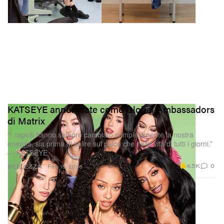
KATSEYE annunciate come Global Ambassadors
di Matrix
“I capelli hanno sempre cambiato completamente la nostra
energia, sia prima di salire sul palco che nella vita di tutti i giorni.”
— KATSEYE
4.5K
0
BELLEZZA
Feb 19, 2026