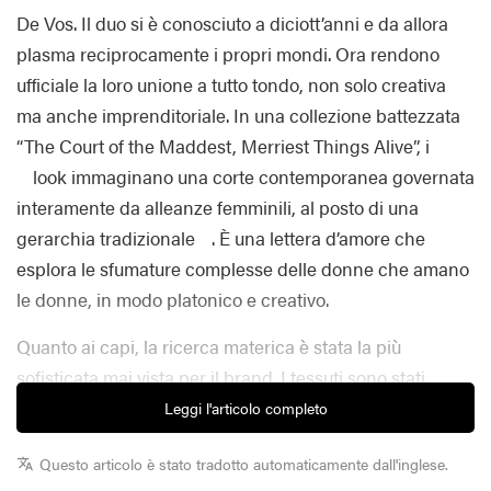
De Vos
.
Il duo si è conosciuto a diciott’anni e da allora
plasma reciprocamente i propri mondi
.
Ora rendono
ufficiale la loro unione a tutto tondo, non solo creativa
ma anche imprenditoriale. In una collezione battezzata
“The Court of the Maddest, Merriest Things Alive”, i
look immaginano una corte contemporanea governata
interamente da alleanze femminili, al posto di una
gerarchia tradizionale
.
È una lettera d’amore che
esplora le sfumature complesse delle donne che amano
le donne, in modo platonico e creativo
.
Quanto ai capi, la ricerca materica è stata la più
sofisticata mai vista per il brand
.
I tessuti sono stati
strappati e bruciati prima di essere impreziositi da
Leggi l'articolo completo
incrostazioni di perle d’acqua dolce organiche
.
Il
Questo articolo è stato tradotto automaticamente dall'inglese.
marchio ha inoltre debuttato con una pelliccia sintetica