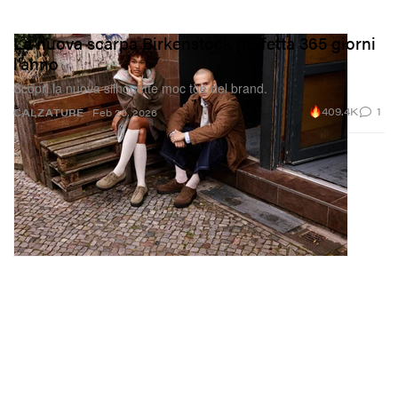
La nuova scarpa Birkenstock perfetta 365 giorni
l’anno
Scopri la nuova silhouette moc toe del brand.
409.4K
1
CALZATURE
Feb 20, 2026