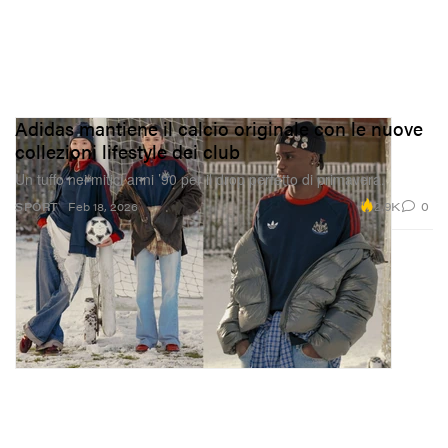
Adidas mantiene il calcio originale con le nuove
collezioni lifestyle dei club
Un tuffo nei mitici anni ’90 per il drop perfetto di primavera.
2.9K
0
SPORT
Feb 18, 2026