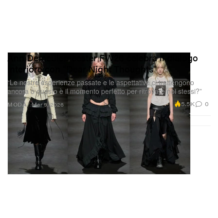
Ann Demeulemeester FW26 celebra il dialogo
interiore con "Dear Night Thoughts"
“Le nostre esperienze passate e le aspettative ci trattengono
ancora o questo è il momento perfetto per ritrovare noi stessi?”
5.5K
0
MODA
Mar 9, 2026