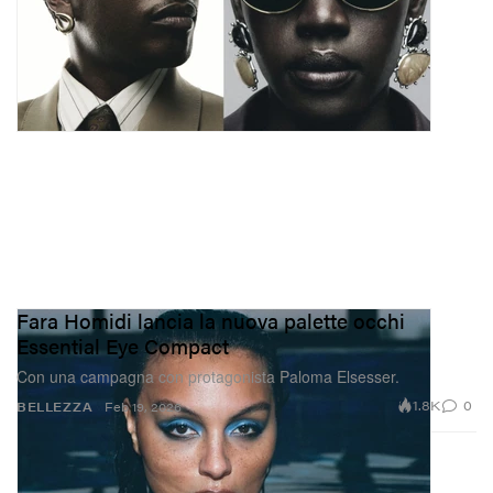
Fara Homidi lancia la nuova palette occhi
Essential Eye Compact
Con una campagna con protagonista Paloma Elsesser.
1.8K
0
BELLEZZA
Feb 19, 2026