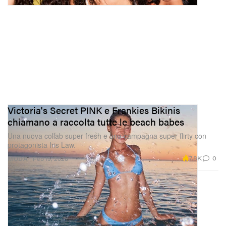
Victoria's Secret PINK e Frankies Bikinis
chiamano a raccolta tutte le beach babes
Una nuova collab super fresh e una campagna super flirty con
protagonista Iris Law.
7.8K
0
MODA
Feb 19, 2026