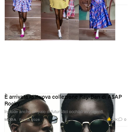
È arrivata la nuova collezione Ray-Ban di A$AP
Rocky
Include anche un paio di futuristici occhiali avvolgenti.
7.7K
0
MODA
Feb 19, 2026