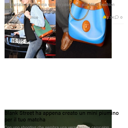
Presentata per la prima volta in passerella alla Milan Fashion
Week.
2.3K
0
MODA
Feb 17, 2026
Blank Street ha appena creato un mini piumino
per il tuo matcha
Con uno shooting che sembra una vera fashion campaign.