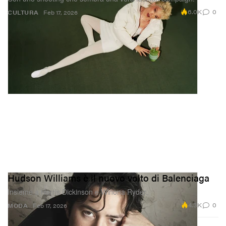
6.0K
0
CULTURA
Feb 17, 2026
Hudson Williams è il nuovo volto di Balenciaga
Insieme a Harris Dickinson e Winona Ryder.
4.3K
0
MODA
Feb 17, 2026