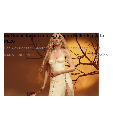
McQueen lancia una campagna bollente per la
PE26
Con Alex Consani, Caroline Polachek, Celeste e altre ancora.
1.9K
0
MODA
Feb 19, 2026