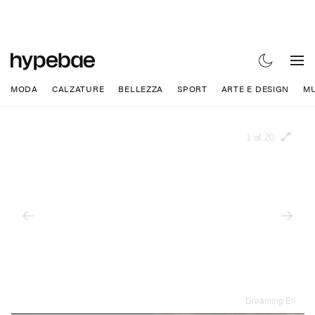
MODA
CALZATURE
BELLEZZA
SPORT
ARTE E DESIGN
MU
1 of 20
Dreaming Eli