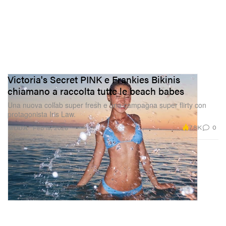
Victoria's Secret PINK e Frankies Bikinis
chiamano a raccolta tutte le beach babes
Una nuova collab super fresh e una campagna super flirty con
protagonista Iris Law.
7.8K
0
MODA
Feb 19, 2026