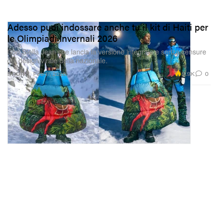
Adesso puoi indossare anche tu il kit di Haiti per
le Olimpiadi Invernali 2026
Con Stella Jean che lancia la versione integrale e senza censure
del design virale della nazionale.
5.9K
0
SPORT
Feb 17, 2026