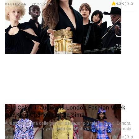
4.3K
0
BELLEZZA
Feb 20, 2026
Tolu Coker inaugura la London Fashion Week
con King Charles e Little Simz
Alla sfilata di una delle giovani designer più talentuose di Londra
sono arrivati sia la royalty della moda che la *vera* famiglia reale.
1.9K
0
MODA
Feb 19, 2026