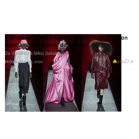
5 sfilate di Tokyo Fashion Week FW26 che non
riusciamo a toglierci dalla testa
Da VIVIANO a Mikio Sakabe.
2.1K
0
MODA
Mar 24, 2026