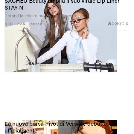
SACHEU Beauty amplia il suo virale Lip Liner
STAY-N
Il brand lancia tre nuove shade imperdibili.
2.0K
0
BELLEZZA
Feb 17, 2026
La nuova borsa Pivot di Versace debutta
ufficialmente