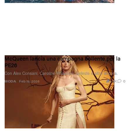
McQueen lancia una campagna bollente per la
PE26
Con Alex Consani, Caroline Polachek, Celeste e altre ancora.
1.9K
0
MODA
Feb 19, 2026