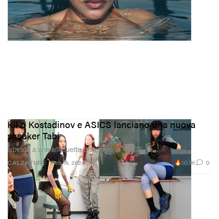
Kiko Kostadinov e ASICS lanciano una nuova
sneaker Tabi
Ispirata a una silhouette d’archivio di ASICS.
10.1K
0
CALZATURE
Feb 19, 2026