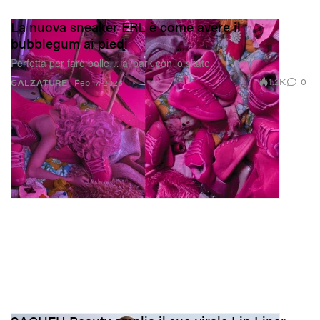
La nuova sneaker ERL è come avere il
bubblegum ai piedi
Perfetta per fare bolle… al park con lo skate.
1.2K
0
CALZATURE
Feb 17, 2026