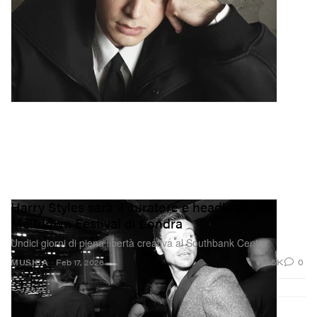
Harry Styles sarà il curatore e headliner del
Meltdown Festival di Londra
Undici giorni di piena libertà creativa al Southbank Centre.
1.5K
0
MUSICA
Feb 17, 2026