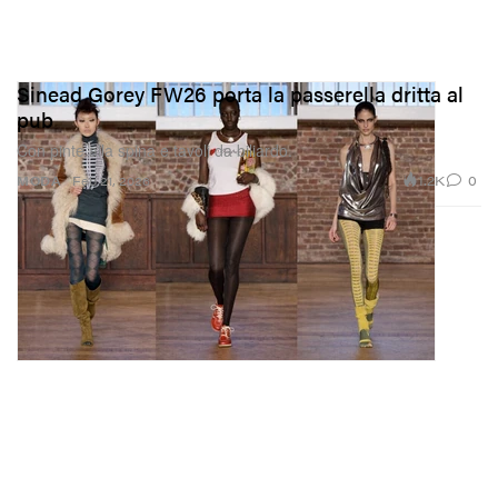
Sinead Gorey FW26 porta la passerella dritta al
pub
Con pinte alla spina e tavoli da biliardo.
1.2K
0
MODA
Feb 21, 2026