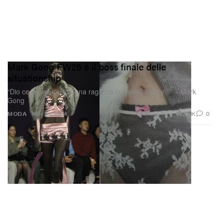
Mark Gong FW26 è il boss finale delle
situationship
“Dio ce ne scampi da una ragazza con degli hobby!!!” – Mark
Gong
2.0K
0
MODA
Mar 30, 2026