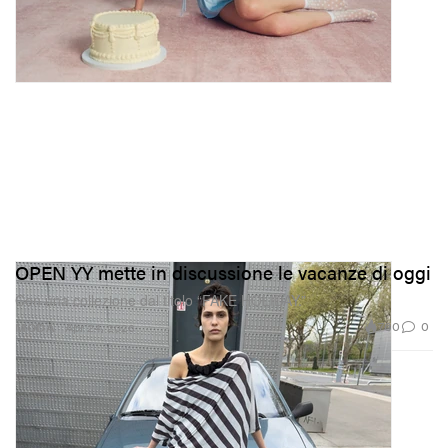
OPEN YY mette in discussione le vacanze di oggi
Con una collezione dal titolo “FAKE HOLIDAY.”
760
0
MODA
Apr 24, 2026