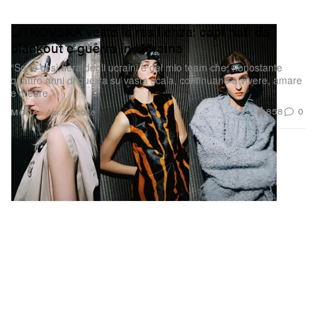
LITKOVSKA veste la resilienza: capi nati da
blackout e guerra in Ucraina
“Sono così fiera degli ucraini e del mio team che, nonostante
quattro anni di guerra su vasta scala, continuano a vivere, amare
e creare.”
858
0
MODA
Apr 23, 2026