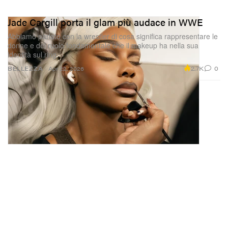
Jade Cargill porta il glam più audace in WWE
Abbiamo parlato con la wrestler di cosa significa rappresentare le
donne e del ruolo fondamentale che il makeup ha nella sua
identità sul ring.
2.7K
0
BELLEZZA
Apr 22, 2026