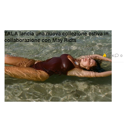
TALA lancia una nuova collezione estiva in
collaborazione con May Ridts
Tra palette pastello da sogno e maglie cult super richieste.
5.2K
0
MODA
Apr 23, 2026