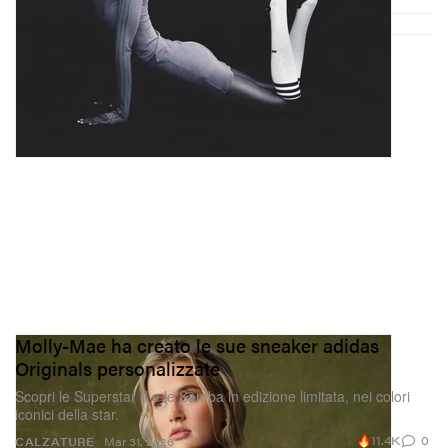
Molly-Mae ha creato le sue sneaker adidas
Originals personalizzate
Scopri le Superstar II e le Samba in edizione limitata, nei colori
iconici della star.
11.4K
0
CALZATURE
Mar 31, 2026