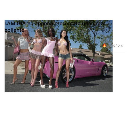
I.AM.GIA ha appena presentato una crew
bollente
Look impossibili da ignorare.
12.7K
0
MODA
Apr 23, 2026