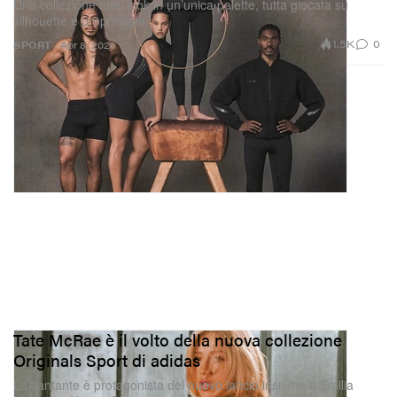
Una collezione total look in un’unica palette, tutta giocata su
silhouette e proporzioni.
1.5K
0
SPORT
Apr 8, 2026
Tate McRae è il volto della nuova collezione
Originals Sport di adidas
La cantante è protagonista del nuovo lancio insieme a Emilia