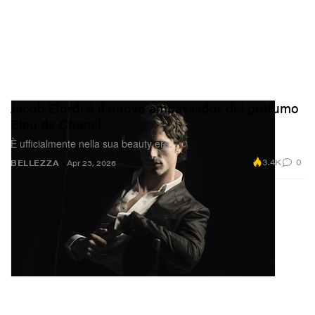
Jacob Elordi è il nuovo ambassador del profumo
Bleu de Chanel
È ufficialmente nella sua beauty era.
3.4K
0
BELLEZZA
Apr 23, 2026