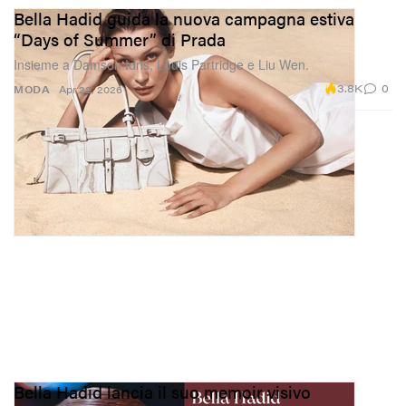
Bella Hadid guida la nuova campagna estiva
“Days of Summer” di Prada
Insieme a Damson Idris, Louis Partridge e Liu Wen.
3.8K
0
MODA
Apr 22, 2026
Bella Hadid lancia il suo memoir visivo