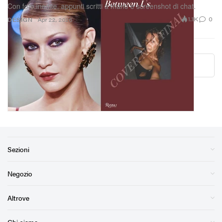
Con foto inedite, appunti scritti a mano e screenshot di chat.
1.1K
0
DESIGN
Apr 22, 2026
More ▾
Sezioni
Negozio
Altrove
Chi siamo