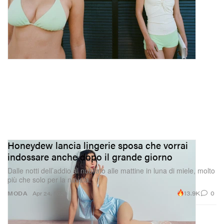
Honeydew lancia lingerie sposa che vorrai
indossare anche dopo il grande giorno
Dalle notti dell’addio al nubilato alle mattine in luna di miele, molto
più che solo per la navata.
13.9K
0
MODA
Apr 24, 2026