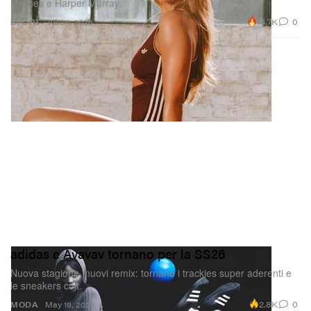
Mernes e Harper Murray.
14.7K
0
SPORT
Jul 24, 2026
adidas e Avavav tornano per la SS26
Nuova stagione, nuovi remix: tornano i trackies super aderenti e
le sneakers cult.
2.8K
0
MODA
May 19, 2026