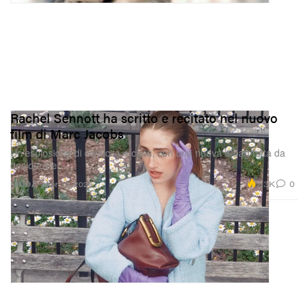
Rachel Sennott ha scritto e recitato nel nuovo
film di Marc Jacobs
Un’esplosione di comicità e caos, con una nuova it‑bag tutta da
desiderare.
2.3K
0
MODA
Apr 23, 2026