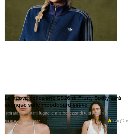
La nuova collezione SS26 di Fruity Booty sarà
ovunque sulle moodboard estive
Ispirata agli attimi fugaci e alla bellezza di tutti i giorni.
3.4K
0
MODA
Apr 24, 2026