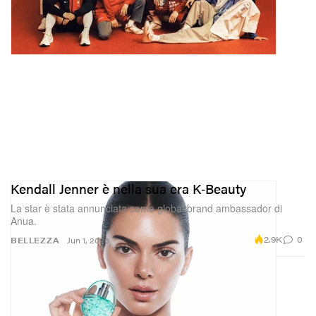
Kendall Jenner è nella sua era K‑Beauty
La star è stata annunciata come global brand ambassador di
Anua.
2.9K
0
BELLEZZA
Jun 1, 2026