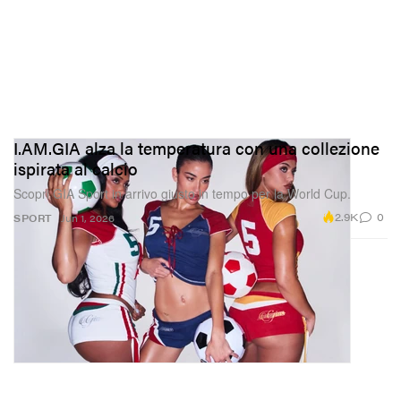
I.AM.GIA alza la temperatura con una collezione
ispirata al calcio
Scopri GIA Sport in arrivo giusto in tempo per la World Cup.
2.9K
0
SPORT
Jun 1, 2026