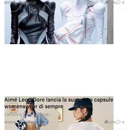
1.0K
0
MODA
Jul 8, 2026
Aimé Leon Dore lancia la sua prima capsule
womenswear di sempre
L’attesa è finita, ragazze.
2.0K
0
MODA
Jun 3, 2026