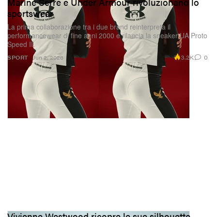
Marine Serre e Under Armour rivoluzionano lo
sportswear
La prima collaborazione tra i due brand reinterpreta il
performancewear di fine anni 2000 e rilancia la sneaker UA Proto
Speed II.
3.2K
0
SPORT
Jun 2, 2026
Vivienne Westwood ricopre le sue silhouette