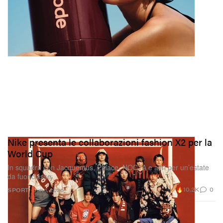
Nike presenta le collaborazioni fashion X2 per la
World Cup
In squadra con Jacquemus, Palace, NOCTA e altri per un’estate
da fuoriclasse.
10.2K
0
SPORT
Jun 1, 2026