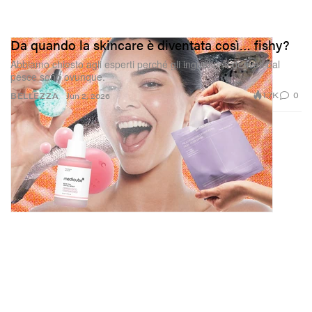
Da quando la skincare è diventata così… fishy?
Abbiamo chiesto agli esperti perché gli ingredienti derivati dal
pesce sono ovunque.
1.7K
0
BELLEZZA
Jun 2, 2026