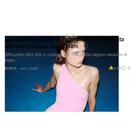
La collezione SS26 di Taller Marmo è dedicata
alle beach babes super glam
Silhouette ultra chic e costumi con frange dal sapore vacanze di
lusso.
3.4K
0
MODA
Jun 1, 2026