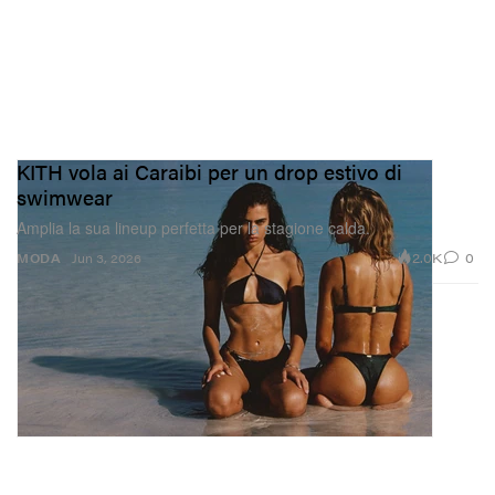
KITH vola ai Caraibi per un drop estivo di
swimwear
Amplia la sua lineup perfetta per la stagione calda.
2.0K
0
MODA
Jun 3, 2026