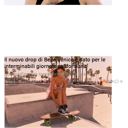
Il nuovo drop di Bella Venice è nato per le
interminabili giornate californiane
Ispirato all’energia spensierata di Venice Beach.
11.9K
0
MODA
Jun 1, 2026