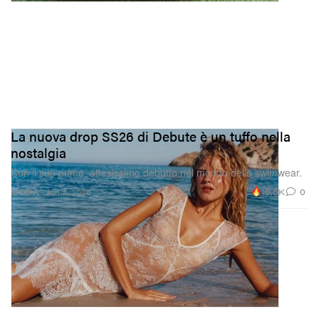
La nuova drop SS26 di Debute è un tuffo nella
nostalgia
Con il suo primo, attesissimo debutto nel mondo dello swimwear.
10.5K
0
MODA
Jun 3, 2026