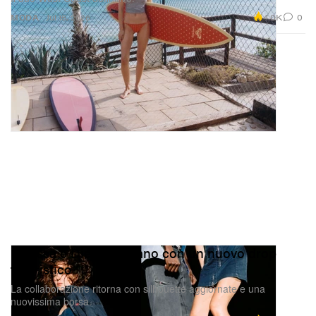
4.0K
0
MODA
Jul 15, 2026
Melissa e Diesel tornano con un nuovo drop
futuristico
La collaborazione ritorna con silhouette aggiornate e una
nuovissima borsa.