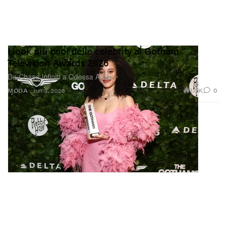
I look più cool delle celebrity ai Gotham
Television Awards 2026
Da Chase Infiniti a Odessa A’zion.
1.0K
0
MODA
Jun 3, 2026