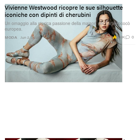
Vivienne Westwood ricopre le sue silhouette
iconiche con dipinti di cherubini
Un omaggio alla storica passione della maison per l’arte rococò
europea.
2.9K
0
MODA
Jun 2, 2026