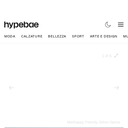
MODA
CALZATURE
BELLEZZA
SPORT
ARTE E DESIGN
MU
1 of 6
Madhappy, Freecity, Gillian Garcia