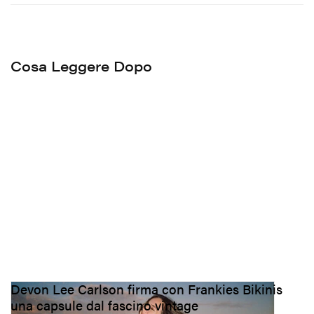
Cosa Leggere Dopo
Devon Lee Carlson firma con Frankies Bikinis
una capsule dal fascino vintage