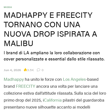
MODA
MADHAPPY E FREECITY
TORNANO CON UNA
NUOVA DROP ISPIRATA A
MALIBU
I brand di LA ampliano la loro collaborazione con
cover personalizzate e essential dallo stile rilassato.
3.5K
Jun 4, 2026
0
Madhappy
ha unito le forze con
Los Angeles
-based
brand
FREECITY
ancora una volta per lanciare una
collezione estiva dall’attitude rilassata. Sulla scia del loro
primo drop del 2025, i
California
pilastri del guardaroba
presentano nuove silhouette accanto ai modelli