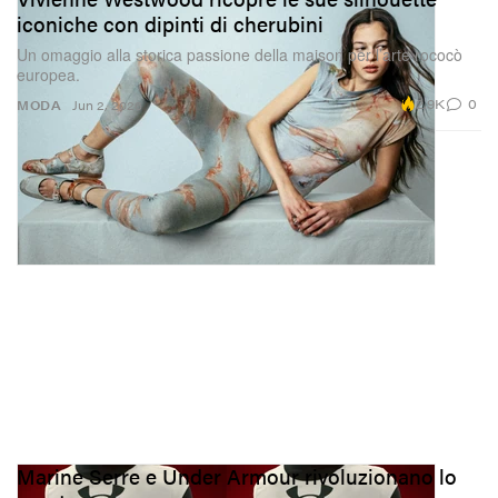
iconiche con dipinti di cherubini
Un omaggio alla storica passione della maison per l’arte rococò
europea.
2.9K
0
MODA
Jun 2, 2026
Marine Serre e Under Armour rivoluzionano lo