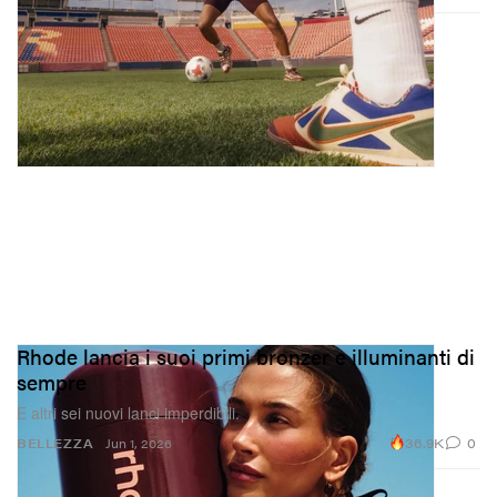
Rhode lancia i suoi primi bronzer e illuminanti di
sempre
E altri sei nuovi lanci imperdibili.
36.9K
0
BELLEZZA
Jun 1, 2026