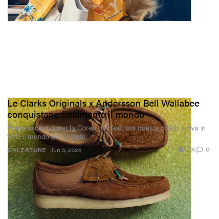
Le Clarks Originals x Andersson Bell Wallabee
conquistano finalmente il mondo
Prima esclusiva per la Corea del Sud, ora questa collab arriva in
tutto il mondo per l’estate.
1.7K
0
CALZATURE
Jun 3, 2026