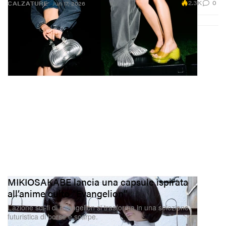
2.3K
0
CALZATURE
Jun 17, 2026
MIKIOSAKABE lancia una capsule ispirata
all’anime culto “Evangelion”
L’azione sci‑fi di Evangelion si trasforma in una selezione
futuristica di borse e scarpe.