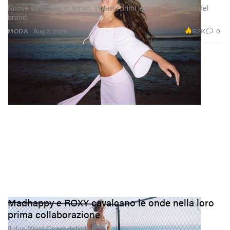
Nuove silhouette in arrivo, inclusi i primi jeans a vita bassa del
brand.
9.2K
0
MODA
Aug 3, 2026
Madhappy e ROXY cavalcano le onde nella loro
prima collaborazione
Il duo West Coast definitivo.