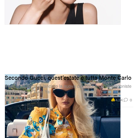
Secondo Gucci, quest’estate è tutta Monte Carlo
Il brand ha appena lanciato la nuova campagna con protagoniste
Amelia Gray e Anok Yai.
4.2K
0
MODA
Jun 3, 2026