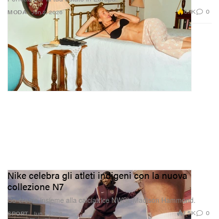
6.1K
0
MODA
Jun 2, 2026
Nike celebra gli atleti indigeni con la nuova
collezione N7
Co-creata insieme alla calciatrice NWSL Madison Hammond.
1.5K
0
SPORT
Jun 1, 2026