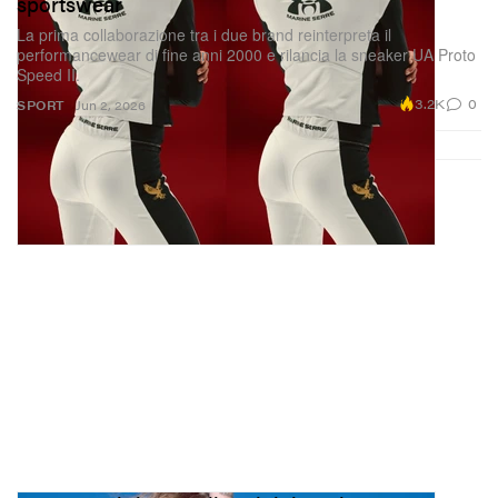
sportswear
La prima collaborazione tra i due brand reinterpreta il
performancewear di fine anni 2000 e rilancia la sneaker UA Proto
Speed II.
3.2K
0
SPORT
Jun 2, 2026