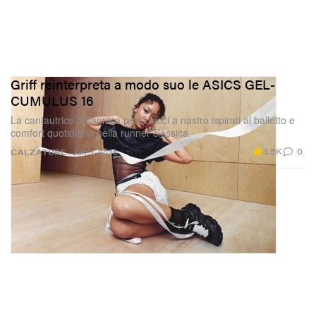
Griff reinterpreta a modo suo le ASICS GEL-
CUMULUS 16
La cantautrice britannica porta lacci a nastro ispirati al balletto e
comfort quotidiano nella runner classica.
3.5K
0
CALZATURE
Jun 3, 2026