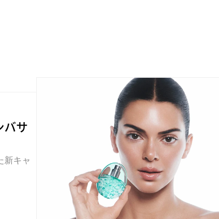
ンバサ
た新キャ