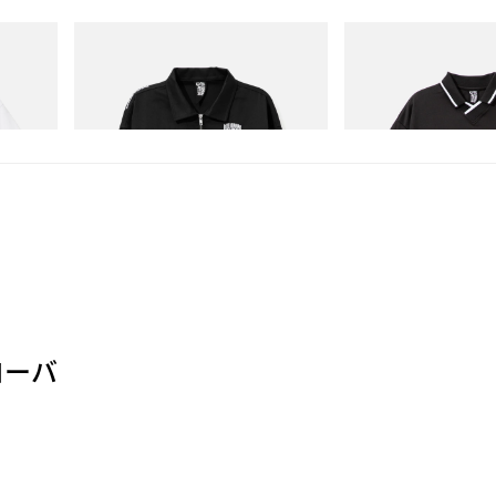
INITIAL
INITIAL
 Cotton T-
Billionaire Boys Club X Initial D Cotton
Billionaire Boys Club X 
Jacket
Shirt
今すぐ購入
今すぐ購入
ローバ