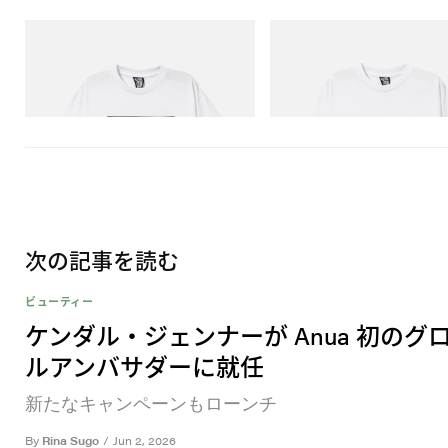
INITIAL
INITIAL
Billionaire Boys Club X Initial D Cotton T-
Billionaire Boys Club X Initial D
Shirt 2
Shirt 3
今すぐ購入
今すぐ購入
次の記事を読む
ビューティー
ケンダル・ジェンナーが Anua 初のグ
ルアンバサダーに就任
新たなキャンペーンもローンチ
By
Rina Sugo
/
Jun 2, 2026