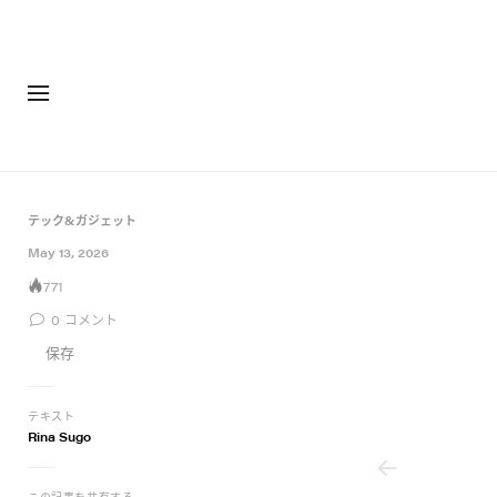
ファッション
フットウ
テック&ガジェット
4 of 4
May 13, 2026
771
0
コメント
保存
テキスト
Rina Sugo