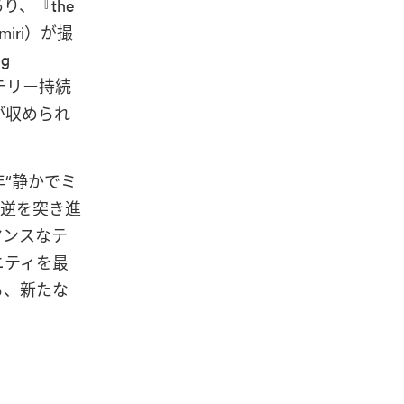
、『the
iri）が撮
g
ッテリー持続
が収められ
年“静かでミ
真逆を突き進
マンスなテ
ニティを最
る、新たな