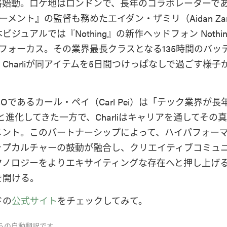
始動。ロケ地はロンドンで、長年のコラボレーターであり
モーメント』の監督も務めたエイダン・ザミリ（Aidan Zam
ジュアルでは『Nothing』の新作ヘッドフォン Nothin
 (a)にフォーカス。その業界最長クラスとなる135時間のバ
Charliが同アイテムを5日間つけっぱなしで過ごす様子
のCEOであるカール・ペイ（Carl Pei）は「テック業界が長
と進化してきた一方で、Charliはキャリアを通してその
メント。このパートナーシップによって、ハイパフォー
ップカルチャーの鼓動が融合し、クリエイティブコミュ
クノロジーをよりエキサイティングな存在へと押し上げ
を開ける。
ドの
公式サイト
をチェックしてみて。
らの自動翻訳です。