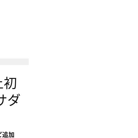
Nothing
史上初
サダ
ピ追加