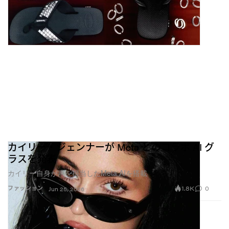
カイリー・ジェンナーが Meta とのコラボ AI グ
ラスを発表
カイリー自身が声を担当したMeta AIを搭載
1.8K
0
ファッション
Jun 25, 2026