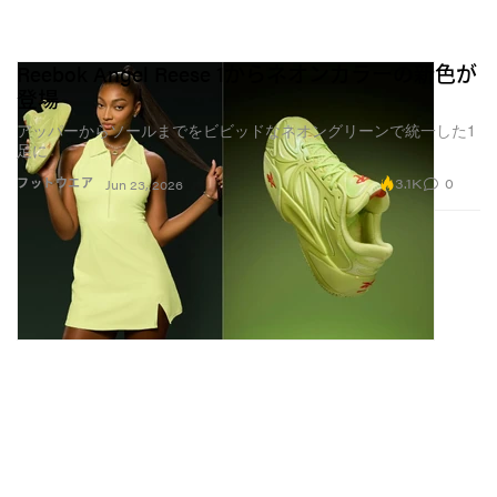
Reebok Angel Reese 1からネオンカラーの新色が
登場
アッパーからソールまでをビビッドなネオングリーンで統一した1
足に
3.1K
0
フットウエア
Jun 23, 2026