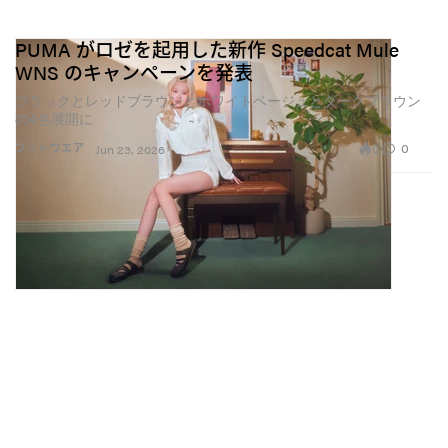
PUMA がロゼを起用した新作 Speedcat Mule
WNS のキャンペーンを発表
ブラックとレッドブラウンとホワイトベージュとダークブラウン
の4色展開に
0
0
フットウエア
Jun 23, 2026