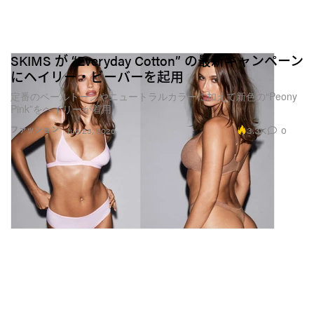
SKIMS が “Everyday Cotton” の最新キャンペーン
にヘイリー・ビーバーを起用
定番のペールトーンやニュートラルカラーに加えて新色の“Peony
Pink”をヘイリーが着用
3.3K
0
ファッション
Jun 23, 2026