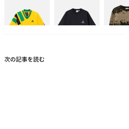
Prada（@prada）による投稿
アディダス オリジナルス
グラミチ
グラミチ
Adidas Originals X Brain
One Point Logo Tee
Mohair Splatte
Dead Disney Football Jersey
今すぐ購入
今すぐ購入
現時点で分かっているのはこの程度だが、今後ブラン
今すぐ購入
ドからさらなる続報が届きそうだ。引き続き、オフィ
シャルのアナウンスを待とう。
次の記事を読む