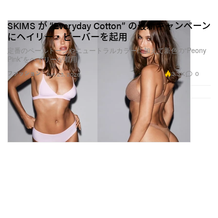
SKIMS が “Everyday Cotton” の最新キャンペーン
にヘイリー・ビーバーを起用
定番のペールトーンやニュートラルカラーに加えて新色の“Peony
Pink”をヘイリーが着用
3.3K
0
ファッション
Jun 23, 2026