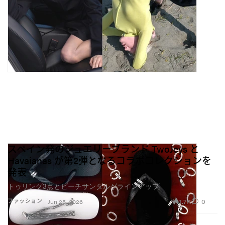
スペイン発のジュエリーブランド TwoJeys と
Havaianas が第2弾となるコラボコレクションを
発表
トゥリング3点とビーチサンダルがラインアップ
1.7K
0
ファッション
Jun 25, 2026