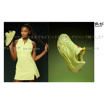
Reebok Angel Reese 1からネオンカラーの新色が
登場
アッパーからソールまでをビビッドなネオングリーンで統一した1
足に
3.1K
0
フットウエア
Jun 23, 2026