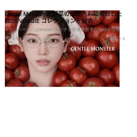
Gentle Monster が野菜の形と色彩に着想した
2026 VEGGIE コレクションを発表
キャンペーンにはaespaのカリナと俳優兼歌手のYoshが登場
0
0
ファッション
May 18, 2026