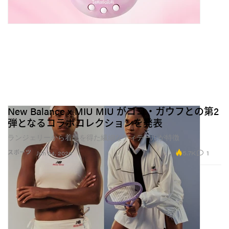
New Balance x MIU MIU がココ・ガウフとの第2
弾となるコラボコレクションを発表
ランジェリーから着想を得た繊細なディテールが特徴
5.7K
1
スポーツ
Jun 24, 2026