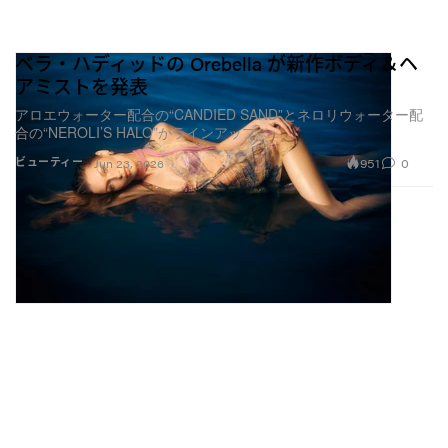
ベラ・ハディッドの Orebella が新作ボディ＆ヘ
アミストを発表
アロエウォーター配合の“CANDIED SAND”とネロリウォーター配
合の“NEROLI’S HALO”がラインアップ
951
0
ビューティー
Jun 23, 2026