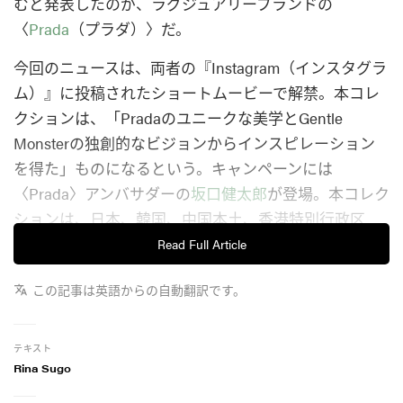
むと発表したのが、ラグジュアリーブランドの
〈
Prada
（プラダ）〉だ。
今回のニュースは、両者の『Instagram（インスタグラ
ム）』に投稿されたショートムービーで解禁。本コレ
クションは、「Pradaのユニークな美学とGentle
Monsterの独創的なビジョンからインスピレーション
を得た」ものになるという。キャンペーンには
〈Prada〉アンバサダーの
坂口健太郎
が登場。本コレク
ションは、日本、韓国、中国本土、香港特別行政区
で、期間限定で順次リリースされる予定だ。
Read Full Article
この記事は英語からの自動翻訳です。
テキスト
Rina Sugo