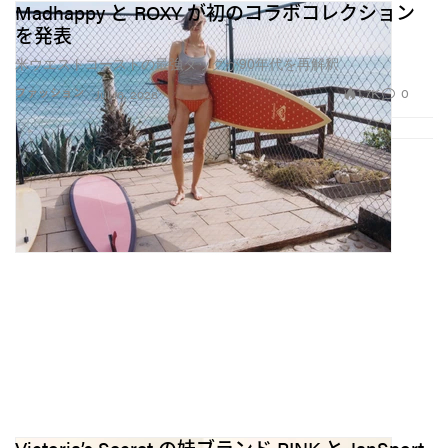
Madhappy と ROXY が初のコラボコレクション
を発表
米ウエストコーストの最強タッグが90年代を再解釈
1.7K
0
ファッション
Jul 16, 2026