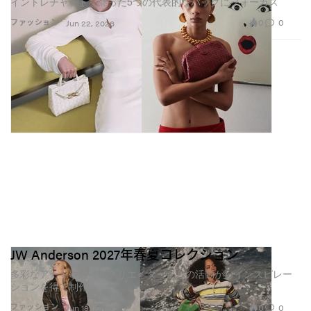
イントレチャートを纏った5つの代表的なバッグにフォーカス
0
0
ファッション
Jun 22, 2026
JW Anderson 2027年春夏コレクション
多彩なアートや様々なクリエイターたちの活動からインスピレー
ションを得て制作
0
0
ファッション
Jun 19, 2026