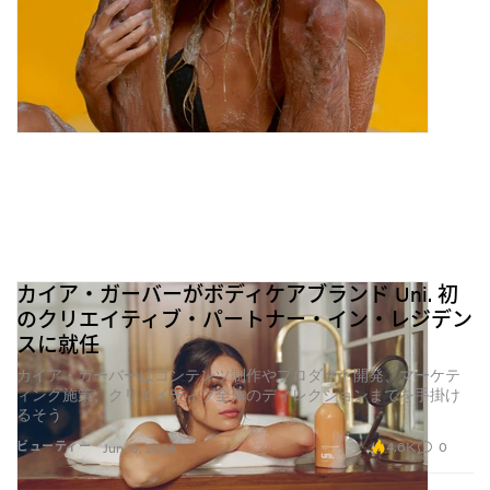
カイア・ガーバーがボディケアブランド Uni. 初
のクリエイティブ・パートナー・イン・レジデン
スに就任
カイア・ガーバーはコンテンツ制作やプロダクト開発、マーケテ
ィング施策、クリエイティブ全体のディレクションまでを手掛け
るそう
4.6K
0
ビューティー
Jun 19, 2026