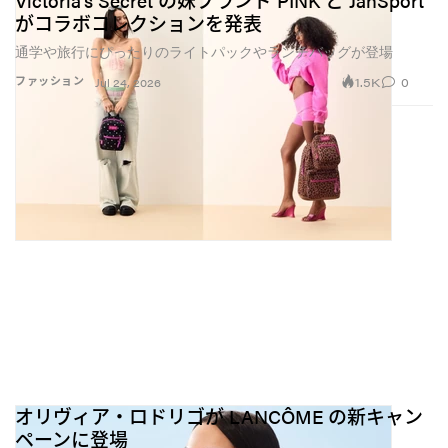
Victoria’s Secret の妹ブランド PINK と JanSport
がコラボコレクションを発表
通学や旅行にぴったりのライトパックやランチバッグが登場
1.5K
0
ファッション
Jul 24, 2026
オリヴィア・ロドリゴが LANCÔME の新キャン
ペーンに登場