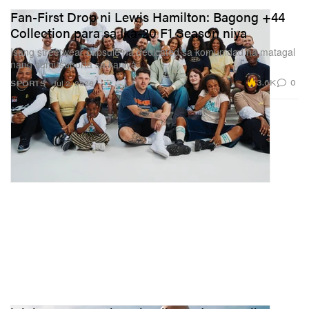
Fan-First Drop ni Lewis Hamilton: Bagong +44
Collection para sa Ika-20 F1 Season niya
Isang streetwear capsule na dedicated sa komunidad na matagal
nang sumusuporta sa kaniya.
3.6K
0
SPORTS
Jul 2, 2026