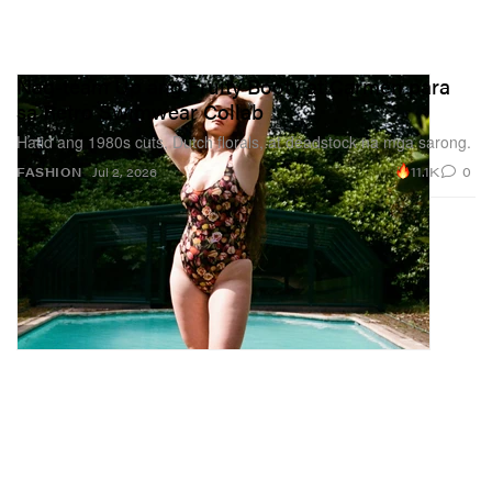
Nag-team Up ang Fruity Booty at Carmen para
sa Retro Swimwear Collab
Hatid ang 1980s cuts, Dutch florals, at deadstock na mga sarong.
11.1K
0
FASHION
Jul 2, 2026