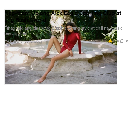
Nag-team Up ang Alex Eagle Sporting Club at
ang Rashi World
Pinaghalo ang klasikong British sporting style at chill na Aussie
beach vibes.
4.7K
0
FASHION
Jul 2, 2026