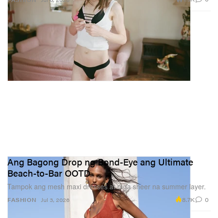
Ang Bagong Drop ng Bond-Eye ang Ultimate
Beach-to-Bar OOTD
Tampok ang mesh maxi dresses at mga sheer na summer layer.
8.7K
0
FASHION
Jul 3, 2026