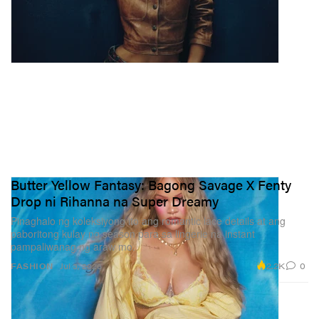
Butter Yellow Fantasy: Bagong Savage X Fenty
Drop ni Rihanna na Super Dreamy
Pinaghalo ng koleksiyong ito ang romantic lace details at ang
paboritong kulay ng season para sa lingerie na instant
pampaliwanag ng araw mo.
2.2K
0
FASHION
Jul 3, 2026