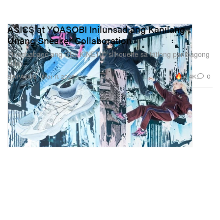
ASICS at YOASOBI Inilunsad ang Kanilang
Unang Sneaker Collaboration
Pinagbabago ang GEL-KINETIC silhouette sa tatlong panibagong
kulay.
11.4K
0
SAPATOS
Mar 11, 2026