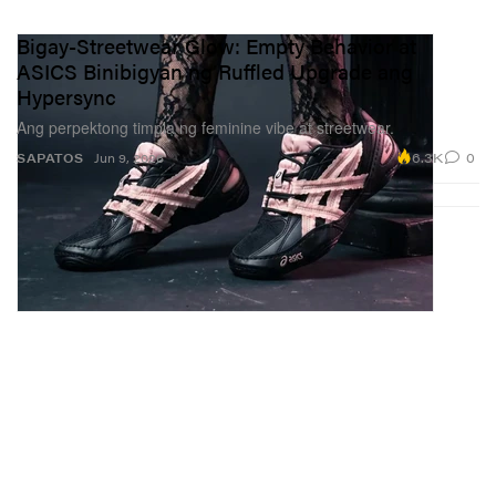
Bigay-Streetwear Glow: Empty Behavior at
ASICS Binibigyan ng Ruffled Upgrade ang
Hypersync
Ang perpektong timpla ng feminine vibe at streetwear.
6.3K
0
SAPATOS
Jun 9, 2026