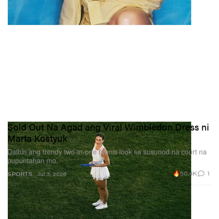
Sold Out Na Agad ang Viral Wimbledon Dress ni
Marta Kostyuk
Dalhin ang trendy two‑in‑one tennis look sa susunod na court na
pupuntahan mo.
50.4K
1
SPORTS
Jul 3, 2026