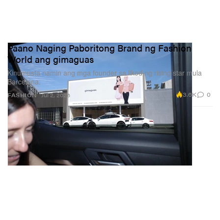
Paano Naging Paboritong Brand ng Fashion
World ang gimaguas
Kinumusta namin ang mga founder sa likod ng rising star mula
Barcelona.
3.6K
0
FASHION
Jul 2, 2026