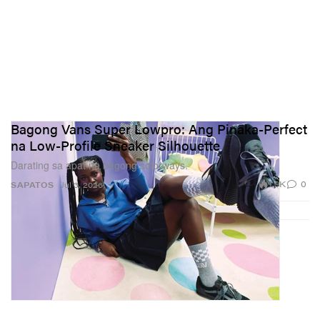
Bagong Vans Super Lowpro: Ang Pinaka-Perfect
na Low-Profile Sneaker Silhouette
Darating sa apat na bagong colorways.
1.9K
0
SAPATOS
Jul 3, 2026