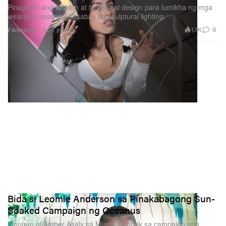
Pinaghalo ang fashion at functional design para lumikha ng mga
wearable essential kasabay ng sculptural lighting.
1.1K
0
FASHION
Jul 1, 2026
Bida si Leomie Anderson sa Pinakabagong Sun-
Soaked Campaign ng Oceanus
Kinunan ni Amber Asaly sa Miami, tampok sa campaign ang