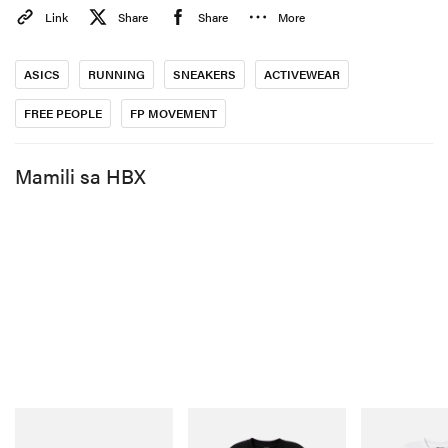
Link
Share
Share
More
Para i-celebrate ang launch, magho-host ang FP
Movement ng Golden Hour Community Run Series sa
ASICS
RUNNING
SNEAKERS
ACTIVEWEAR
New York City
at
Los Angeles
. Magsisimula ang LA
“Dawn” event sa isang sunrise run na pangungunahan
FREE PEOPLE
FP MOVEMENT
ng campaign star na si Scout, habang ang NYC “Dusk”
evening run naman ay tampok ang recovery studio
Mamili sa HBX
takeover na may red light therapy at wellness elixirs.
Ang FP Movement x ASICS collab ay mabibili na
ngayon sa
FP Movement
at
mga website ng ASICS
, pati
na rin sa piling retailers. Bukas na rin ang sign-ups para
sa community runs sa
events page ng FP Movement
.
Crocs
INITIAL
INITIAL
Crocs Roy
Billionaire Boys Club X
Billionaire Boy