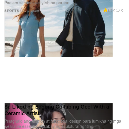
Paalam sa pinaka-stylish na paraan.
2.3K
0
SPORTS
Jul 2, 2026
Sa Likod ng Bagong Collab ng Geel With a
Ceramic Artist
Pinaghalo ang fashion at functional design para lumikha ng mga
wearable essential kasabay ng sculptural lighting.