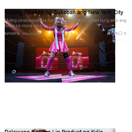
Muling Sinakop ng Sukeban ang New York City
Muling pinatunayan sa harap ng sold‑out na crowd kung sino ang
tunay na reyna ng ring.
665
0
SPORTS
May 23, 2026
Dalawang Bagong Lip Product ng Kylie