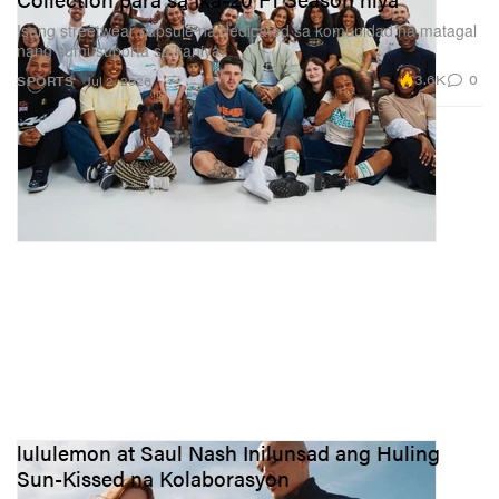
Isang streetwear capsule na dedicated sa komunidad na matagal
nang sumusuporta sa kaniya.
3.6K
0
SPORTS
Jul 2, 2026
lululemon at Saul Nash Inilunsad ang Huling
Sun-Kissed na Kolaborasyon