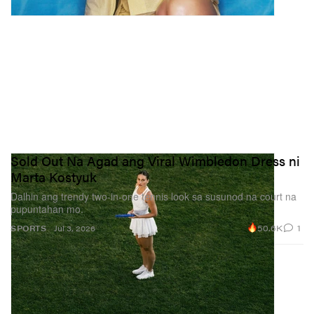
Sold Out Na Agad ang Viral Wimbledon Dress ni
Marta Kostyuk
Dalhin ang trendy two‑in‑one tennis look sa susunod na court na
pupuntahan mo.
50.6K
1
SPORTS
Jul 3, 2026