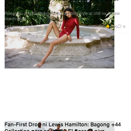
ang Rashi World
Pinaghalo ang klasikong British sporting style at chill na Aussie
beach vibes.
4.7K
0
FASHION
Jul 2, 2026
Fan-First Drop ni Lewis Hamilton: Bagong +44
Collection para sa Ika-20 F1 Season niya