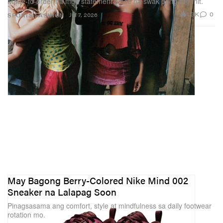
Made-to-order na mga statement piece na swak pang-tag-init.
1.3K
0
Jul 7, 2026
SPORTS
FASHION
May Bagong Berry-Colored Nike Mind 002
Sneaker na Lalapag Soon
Pinagsasama ang comfort, style at mindfulness sa daily footwear
rotation mo.