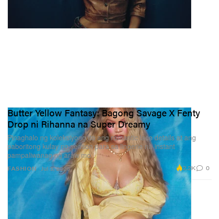
Butter Yellow Fantasy: Bagong Savage X Fenty
Drop ni Rihanna na Super Dreamy
Pinaghalo ng koleksiyong ito ang romantic lace details at ang
paboritong kulay ng season para sa lingerie na instant
pampaliwanag ng araw mo.
2.2K
0
FASHION
Jul 3, 2026