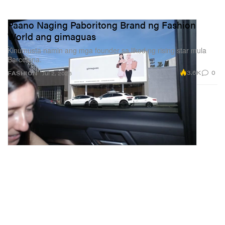
Paano Naging Paboritong Brand ng Fashion
World ang gimaguas
Kinumusta namin ang mga founder sa likod ng rising star mula
Barcelona.
3.6K
0
FASHION
Jul 2, 2026