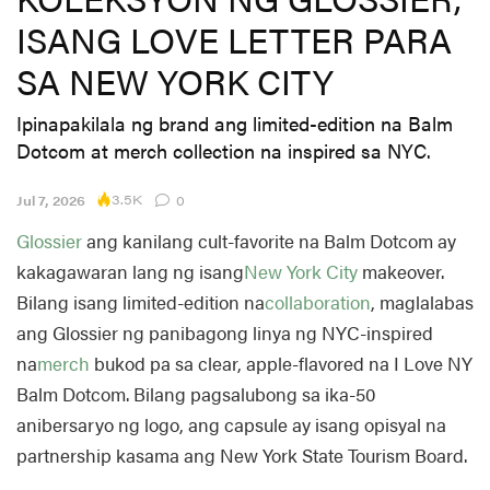
ISANG LOVE LETTER PARA
SA NEW YORK CITY
Ipinapakilala ng brand ang limited-edition na Balm
Dotcom at merch collection na inspired sa NYC.
3.5K
Jul 7, 2026
0
Glossier
ang kanilang cult-favorite na Balm Dotcom ay
kakagawaran lang ng isang
New York City
makeover.
Bilang isang limited-edition na
collaboration
, maglalabas
ang Glossier ng panibagong linya ng NYC-inspired
na
merch
bukod pa sa clear, apple-flavored na I Love NY
Balm Dotcom. Bilang pagsalubong sa ika-50
anibersaryo ng logo, ang capsule ay isang opisyal na
partnership kasama ang New York State Tourism Board.