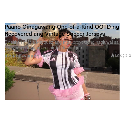
Paano Ginagawang One‑of‑a‑Kind OOTD ng
Recovered ang Vintage Soccer Jerseys
Binalikan ni Mia Marquez ang mga proyektong nagluwal sa
kaniyang pamatay na shirring technique.
1.5K
0
Jul 2, 2026
SPORTS
FASHION