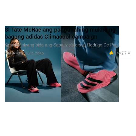
Si Tate McRae ang pangunahing mukha ng
bagong adidas Climacool campaign
Kasama niyang bida ang Sabally sisters at Rodrigo De Paul.
3.4K
0
SAPATOS
Jul 3, 2026