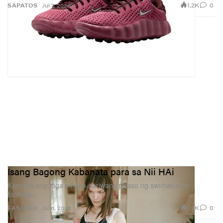
1.2K
0
SAPATOS
Jul 7, 2026
Isang Bagong Kabanata para sa Nii HAi
Kasama ang mga pinaka-sariwang piraso ng swimwear at
footwear.
1.9K
0
FASHION
Jul 6, 2026