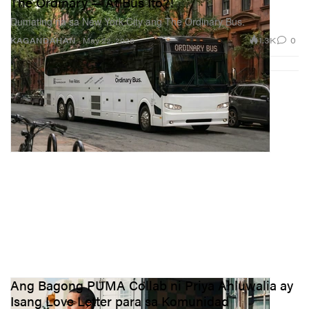
The Ordinary — At Bus Ito?!
Dumating na sa New York City ang The Ordinary Bus.
1.3K
0
KAGANDAHAN
May 22, 2026
Ang Bagong PUMA Collab ni Priya Ahluwalia ay
Isang Love Letter para sa Komunidad