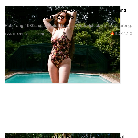
Nag-team Up ang Fruity Booty at Carmen para
sa Retro Swimwear Collab
Hatid ang 1980s cuts, Dutch florals, at deadstock na mga sarong.
11.2K
0
FASHION
Jul 2, 2026
Nag-team Up ang Alex Eagle Sporting Club at