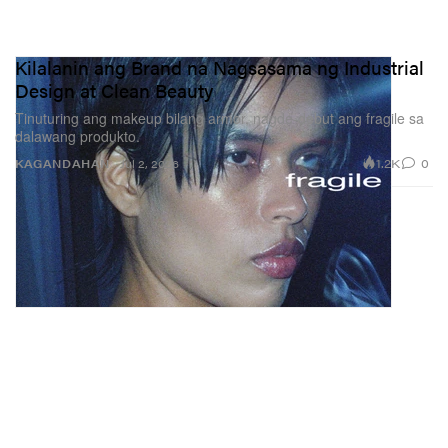
Kilalanin ang Brand na Nagsasama ng Industrial
Design at Clean Beauty
Tinuturing ang makeup bilang armor, nagde-debut ang fragile sa
dalawang produkto.
1.2K
0
KAGANDAHAN
Jul 2, 2026