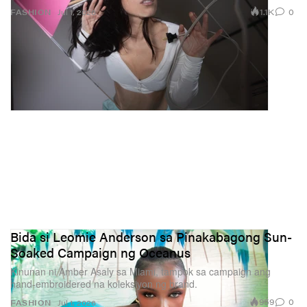
1.1K
0
FASHION
Jul 1, 2026
Bida si Leomie Anderson sa Pinakabagong Sun-
Soaked Campaign ng Oceanus
Kinunan ni Amber Asaly sa Miami, tampok sa campaign ang
hand-embroidered na koleksiyon ng brand.
959
0
FASHION
Jul 1, 2026