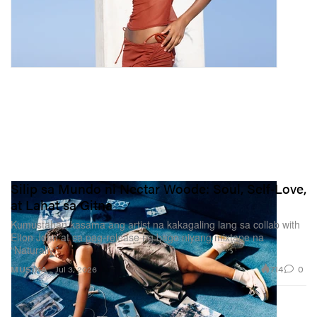
Silip sa Mundo ni Nectar Woode: Soul, Self‑Love,
at Lahat sa Gitna
Kumustahan kasama ang artist na kakagaling lang sa collab with
Elton John at sa pag-release ng bago niyang mixtape na
“Naturally.”
714
0
MUSIKA
Jul 3, 2026