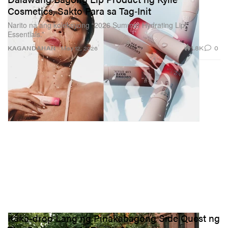
Cosmetics, Sakto Para sa Tag‑Init
Narito na ang koleksyong “2026 Summer Hydrating Lip
Essentials.”
1.8K
0
KAGANDAHAN
May 12, 2026
Kaka-drop Lang ng Pinakabagong Side Quest ng