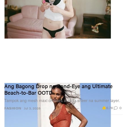
Ang Bagong Drop ng Bond-Eye ang Ultimate
Beach-to-Bar OOTD
Tampok ang mesh maxi dresses at mga sheer na summer layer.
8.7K
0
FASHION
Jul 3, 2026