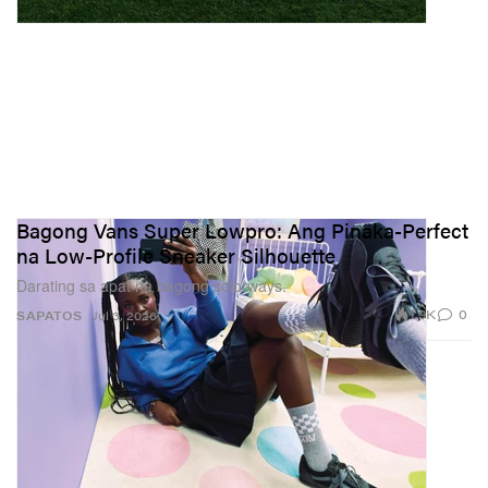
Bagong Vans Super Lowpro: Ang Pinaka-Perfect
na Low-Profile Sneaker Silhouette
Darating sa apat na bagong colorways.
1.9K
0
SAPATOS
Jul 3, 2026