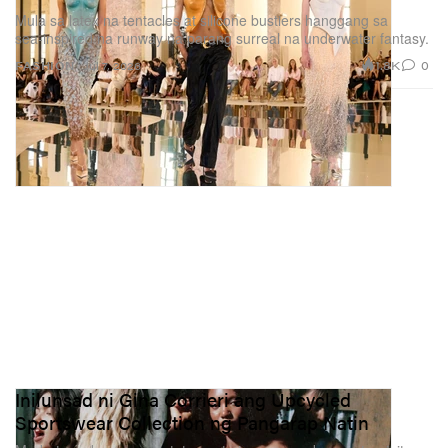
Mula sa latex na tentacles at silicone bustiers hanggang sa
sea‑inspired na runway na parang surreal na underwater fantasy.
1.8K
0
FASHION
Jul 7, 2026
Inilunsad ni Gina Corrieri ang Upcycled
Sportswear Collection ng Pangarap Natin