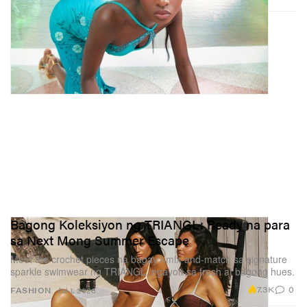
Bagong Koleksiyon ng TRIANGL: Ready na para
sa Next Mong Summer Escape
Meet the crochet pieces na bagay i-mix-and-match sa signature
sparkle swimwear ng TRIANGL, ngayon sa fresh at bagong hues.
7.3K
0
FASHION
Jul 1, 2026