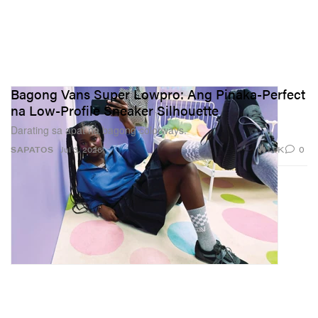
Bagong Vans Super Lowpro: Ang Pinaka-Perfect
na Low-Profile Sneaker Silhouette
Darating sa apat na bagong colorways.
1.9K
0
SAPATOS
Jul 3, 2026