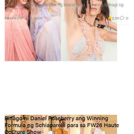
Sumisilip sa sariling archive ng brand mula sa huling bahagi ng
‘90s.
2.2K
0
FASHION
Jul 7, 2026
Binago ni Daniel Roseberry ang Winning
Formula ng Schiaparelli para sa FW26 Haute
Couture Show