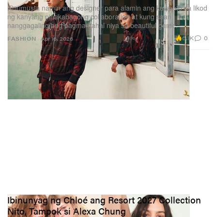
Kinumusta namin ang designer para alamin ang kuwento sa likod
ng kanyang pinakabagong collaboration at kung saan
nanggagaling ang pagmamahal niya sa beautiful game.
6.1K
0
FASHION
Apr 16, 2026
Ibinunyag ng Chloé ang Resort 2027 Collection
Nito, Tampok si Alexa Chung