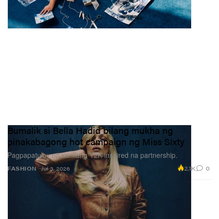
Bumalik si Bella Hadid bilang mukha ng
pinakabagong hot campaign ng Miss Sixty
Pagpapatuloy ng kanilang Y2K-inspired na partnership.
2.1K
0
FASHION
Jul 3, 2026