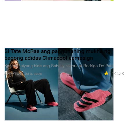
Si Tate McRae ang pangunahing mukha ng
bagong adidas Climacool campaign
Kasama niyang bida ang Sabally sisters at Rodrigo De Paul.
3.4K
0
SAPATOS
Jul 3, 2026