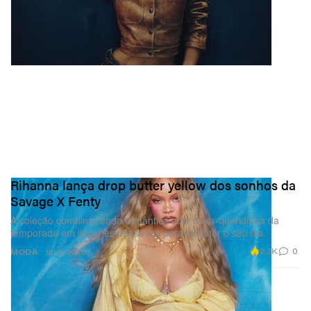
Rihanna lança drop butter yellow dos sonhos da
Savage X Fenty
A coleção combina renda romântica com a cor‑queridinha da
temporada em lingeries pensadas para iluminar o seu dia.
2.2K
0
MODA
Jul 3, 2026