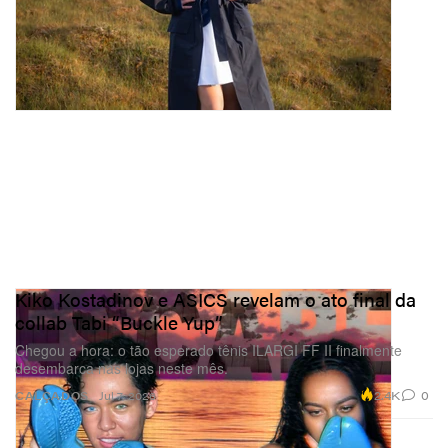
Kiko Kostadinov e ASICS revelam o ato final da
collab Tabi “Buckle Yup”
Chegou a hora: o tão esperado tênis ILARGI FF II finalmente
desembarca nas lojas neste mês.
2.4K
0
CALÇADOS
Jul 7, 2026