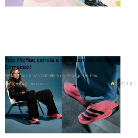
Tate McRae estrela a nova campanha adidas
Climacool
Ao lado das irmãs Sabally e de Rodrigo De Paul.
3.4K
0
CALÇADOS
Jul 2, 2026