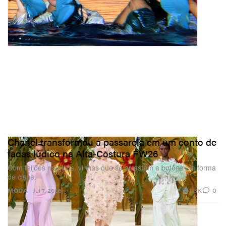
Chanel transformou a passarela em um conto de
fadas lúdico na Alta-Costura FW26
Com feijões mágicos, vinhas que se arrastam e botões em forma
de cisne.
1.3K
0
MODA
Jul 7, 2026