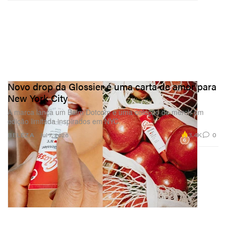
Novo drop da Glossier é uma carta de amor para
New York City
A marca lança um Balm Dotcom e uma coleção de merch em
edição limitada inspirados em NYC.
3.4K
0
BELEZA
Jul 7, 2026