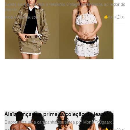
Dando uma nova vida a tesouros vintage garimpados ao redor do
mundo.
6.0K
0
MODA
May 19, 2026
Alaïa lança sua primeira coleção de jeans
E apresenta uma campanha estrelada por Mona Tougaard.
3.7K
0
MODA
Apr 7, 2026