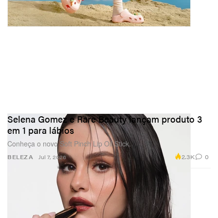
Selena Gomez e Rare Beauty lançam produto 3
em 1 para lábios
Conheça o novo Soft Pinch Lip Oil Stick.
2.3K
0
BELEZA
Jul 7, 2026