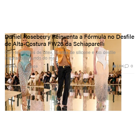
Daniel Roseberry Reinventa a Fórmula no Desfile
de Alta-Costura FW26 da Schiaparelli
Com tentáculos de látex, bustiês de silicone e um desfile
inspirado no fundo do mar.
1.8K
0
MODA
Jul 7, 2026