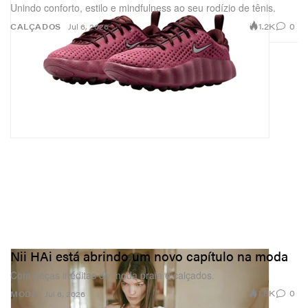
Unindo conforto, estilo e mindfulness ao seu rodízio de tênis.
1.2K
0
CALÇADOS
Jul 6, 2026
Nii HAi está abrindo um novo capítulo na moda
Com peças inéditas de moda praia e calçados.
1.8K
0
MODA
Jul 6, 2026