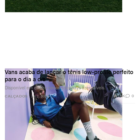
Vans acaba de lançar o tênis low-profile perfeito
para o dia a dia
Disponível em quatro novas colorways irresistíveis.
1.9K
0
CALÇADOS
Jul 2, 2026