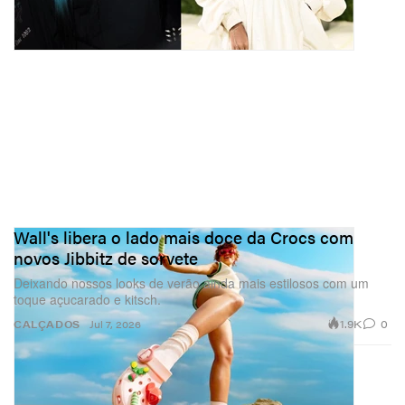
Wall's libera o lado mais doce da Crocs com
novos Jibbitz de sorvete
Deixando nossos looks de verão ainda mais estilosos com um
toque açucarado e kitsch.
1.9K
0
CALÇADOS
Jul 7, 2026