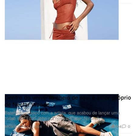
Dentro do universo cheio de soul e amor-próprio
de Nectar Woode
Batemos um papo com a artista, que acabou de lançar uma
collab com Elton John e a nova mixtape “Naturally”.
704
0
MÚSICA
Jul 3, 2026