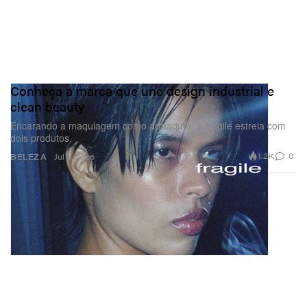
Conheça a marca que une design industrial e
clean beauty
Encarando a maquiagem como armadura, a fragile estreia com
dois produtos.
1.2K
0
BELEZA
Jul 2, 2026