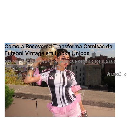
Como a Recovered Transforma Camisas de
Futebol Vintage em Looks Únicos
Mia Marquez relembra os projetos que deram origem à sua
técnica de franzido assinatura.
1.5K
0
Jul 2, 2026
MODA
ESPORTES