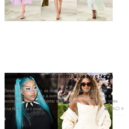
A rivalidade inventada entre Blue Ivy e North
West
Desde o nascimento, as duas filhas de celebridades são
colocadas uma contra a outra — e já passou da hora de a
sociedade parar de projetar suas próprias inseguranças nelas.
1.5K
0
CULTURA
Jul 7, 2026