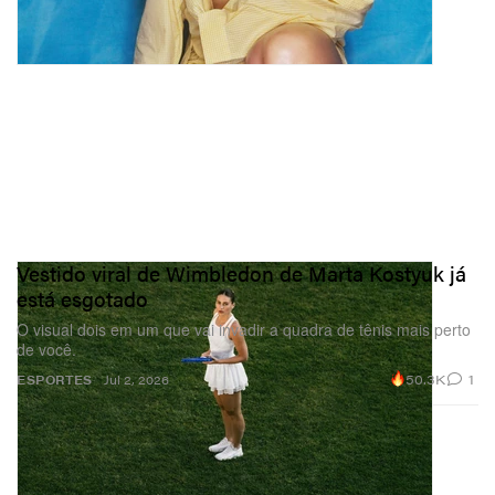
Vestido viral de Wimbledon de Marta Kostyuk já
está esgotado
O visual dois em um que vai invadir a quadra de tênis mais perto
de você.
50.3K
1
ESPORTES
Jul 2, 2026