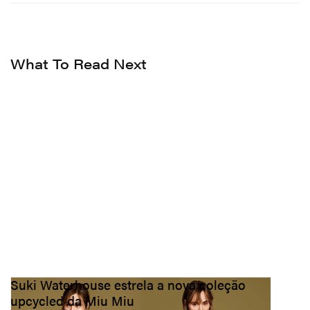
What To Read Next
Suki Waterhouse estrela a nova coleção
upcycled da Miu Miu