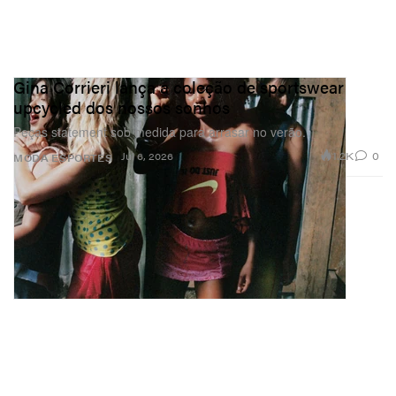
Gina Corrieri lança a coleção de sportswear
upcycled dos nossos sonhos
Peças statement sob medida para arrasar no verão.
1.2K
0
Jul 6, 2026
MODA
ESPORTES