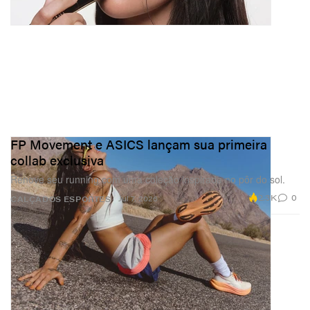
FP Movement e ASICS lançam sua primeira
collab exclusiva
Renove seu running com uma coleção inspirada no pôr do sol.
2.3K
0
Jul 7, 2026
CALÇADOS
ESPORTES