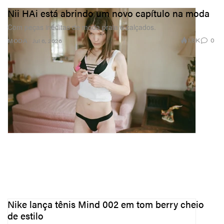
Nii HAi está abrindo um novo capítulo na moda
Com peças inéditas de moda praia e calçados.
1.8K
0
MODA
Jul 6, 2026
Nike lança tênis Mind 002 em tom berry cheio
de estilo