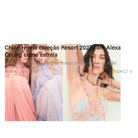
Chloé revela coleção Resort 2027 com Alexa
Chung como estrela
Vasculhando os arquivos da marca do fim dos anos 1990.
2.1K
0
MODA
Jul 7, 2026