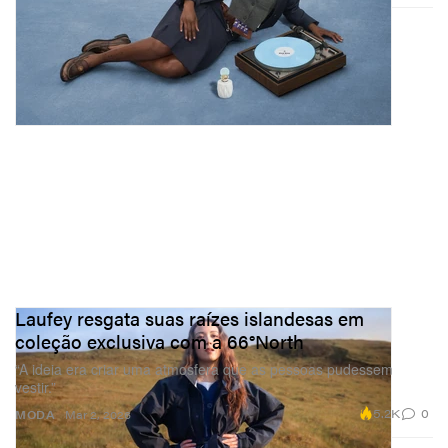
Laufey resgata suas raízes islandesas em
coleção exclusiva com a 66°North
“A ideia era criar uma atmosfera que as pessoas pudessem
vestir.”
5.2K
0
MODA
Mar 2, 2026