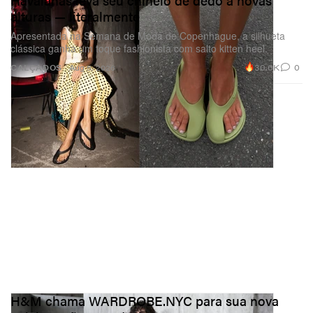
Havaianas leva seu chinelo de dedo a novas
alturas — literalmente
Apresentada na Semana de Moda de Copenhague, a silhueta
clássica ganha um toque fashionista com salto kitten heel.
30.6K
0
CALÇADOS
Aug 5, 2026
H&M chama WARDROBE.NYC para sua nova