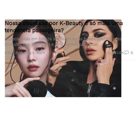
Nossa obsessão por K-Beauty é só mais uma
tendência passageira?
Especialistas em beleza analisam se as bases cushion e as
fórmulas que priorizam a pele vieram para ficar.
1.0K
0
BELEZA
Aug 5, 2026