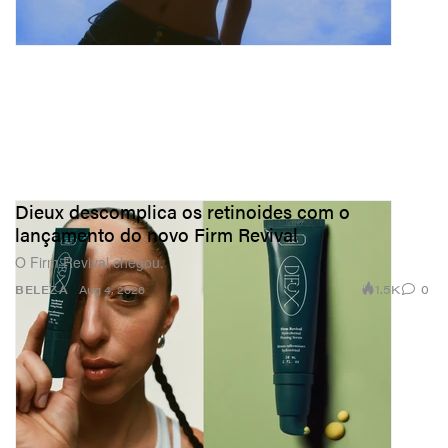
Dieux descomplica os retinoides com o
lançamento do novo Firm Revival
O Firm Revival chegou.
1.5K
0
BELEZA
Aug 4, 2026