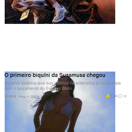
O primeiro biquíni da Susamusa chegou
A marca londrina leva sua estética característica à moda praia
com o lançamento do Evil Eye Bikini.
2.8K
0
MODA
Aug 4, 2026