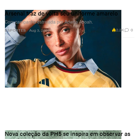
Arsenal traz de volta seu uniforme amarelo
Com campanha estrelada por Adwoa Aboah.
2.2K
0
ESPORTES
Aug 3, 2026
Nova coleção da PH5 se inspira em observar as