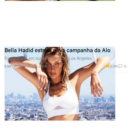
Bella Hadid estrela nova campanha da Alo
Fotografada em sua cidade natal, Los Angeles.
2.8K
0
ESPORTES
Aug 4, 2026