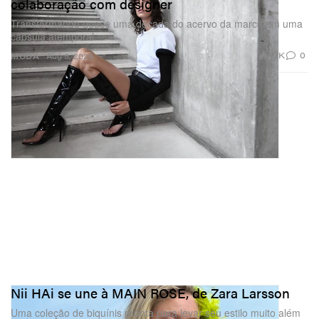
colaboração com designer
Transformando quase uma década do acervo da marca em uma
cápsula atemporal.
1.7K
0
MODA
Aug 5, 2026
Nii HAi se une à MAIN ROSE, de Zara Larsson
Uma coleção de biquínis pronta para levar seu estilo muito além