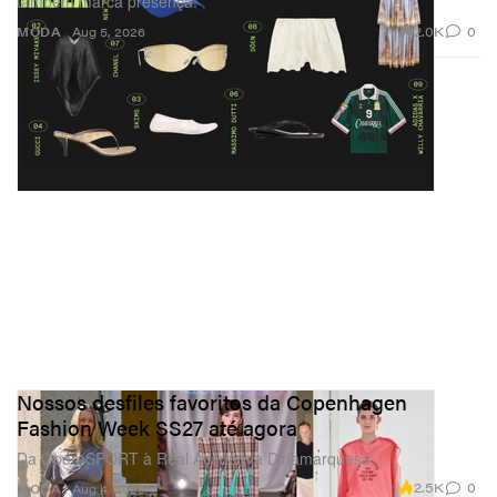
também marca presença.
2.0K
0
MODA
Aug 5, 2026
Nossos desfiles favoritos da Copenhagen
Fashion Week SS27 até agora
Da OpéraSPORT à Real Academia Dinamarquesa.
2.5K
0
MODA
Aug 4, 2026