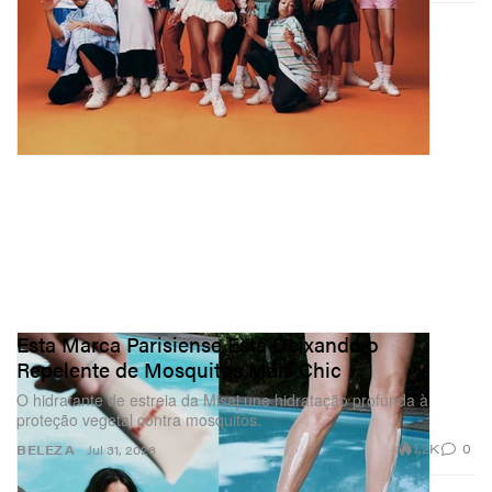
Esta Marca Parisiense Está Deixando o
Repelente de Mosquitos Mais Chic
O hidratante de estreia da Misaj une hidratação profunda à
proteção vegetal contra mosquitos.
1.2K
0
BELEZA
Jul 31, 2026