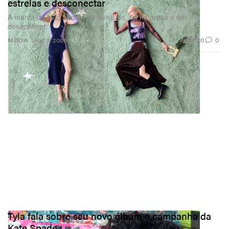
estrelas e desconectar
A marca de tricô aposta na quietude, na natureza e em
desacelerar.
620
0
MODA
Aug 3, 2026
Tyla fala sobre seu novo álbum e campanha da
Kate Spade