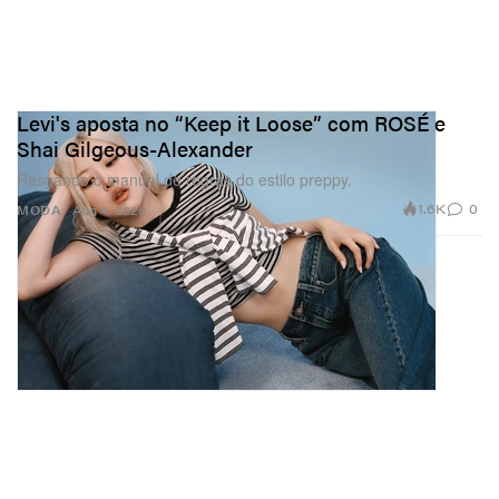
Levi's aposta no “Keep it Loose” com ROSÉ e
Shai Gilgeous-Alexander
Rasgando o manual de regras do estilo preppy.
1.6K
0
MODA
Aug 4, 2026