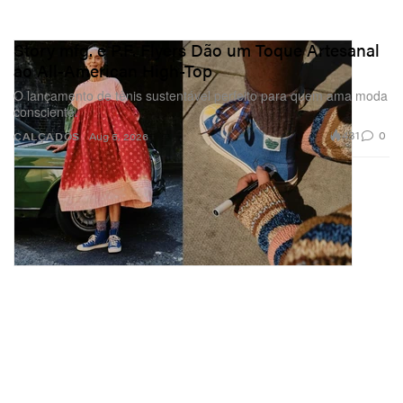
Story mfg. e P.F. Flyers Dão um Toque Artesanal
ao All-American High-Top
O lançamento de tênis sustentável perfeito para quem ama moda
consciente.
431
0
CALÇADOS
Aug 5, 2026