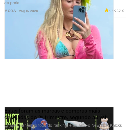
da praia.
4.4K
0
MODA
Aug 5, 2026
Estas foram as marcas e compras mais
desejadas do 2º trimestre, segundo a Lyst
Chanel mantém o topo do ranking, enquanto o New York Knicks