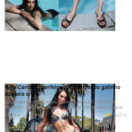
Kylie Cantrall aperfeiçoou o delineado gatinho
aos seis anos
Conversamos com a estrela sobre seu novo EP, “Valley Girl
Problems”, e os rituais de beleza que ela pratica desde sempre.
2.2K
0
BELEZA
Jul 30, 2026