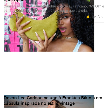
Conversamos com a estrela sobre o estilo sul-africano, “A*POP” e
por que a alegria está no centro de tudo o que ela cria.
3.8K
0
MODA
Aug 3, 2026
Devon Lee Carlson se une à Frankies Bikinis em
cápsula inspirada no estilo vintage