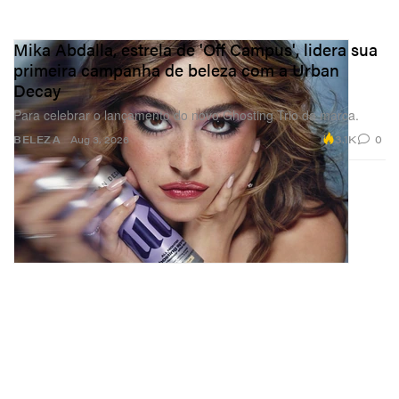
Mika Abdalla, estrela de 'Off Campus', lidera sua
primeira campanha de beleza com a Urban
Decay
Para celebrar o lançamento do novo Ghosting Trio da marca.
3.1K
0
BELEZA
Aug 3, 2026