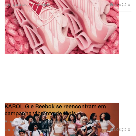
1.5K
0
CALÇADOS
Jul 31, 2026
KAROL G e Reebok se reencontram em
campanha vibrante de tênis
A energia de “Bichota” chega aos clássicos da marca.
1.6K
0
CALÇADOS
Jul 31, 2026