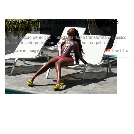
Supplier Earth e JT deixam o chinelo de salto
ainda mais quente
A colaboração de edição limitada da dupla transforma o clássico
em versões elegantes com salto kitten e salto agulha.
14.5K
0
CALÇADOS
Aug 3, 2026