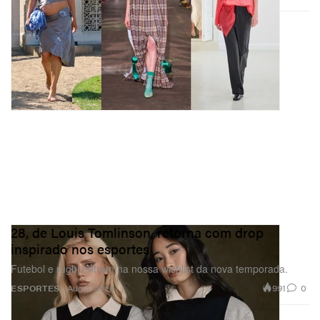
28, de Louis Tomlinson, retorna com drop
inspirado nos esportes
Futebol e rúgbi entram na nossa wishlist da nova temporada.
991
0
ESPORTES
Aug 4, 2026