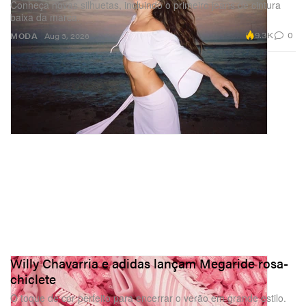
Conheça novas silhuetas, incluindo o primeiro jeans de cintura
baixa da marca.
9.3K
0
MODA
Aug 3, 2026
Willy Chavarria e adidas lançam Megaride rosa-
chiclete
O toque de cor perfeito para encerrar o verão em grande estilo.