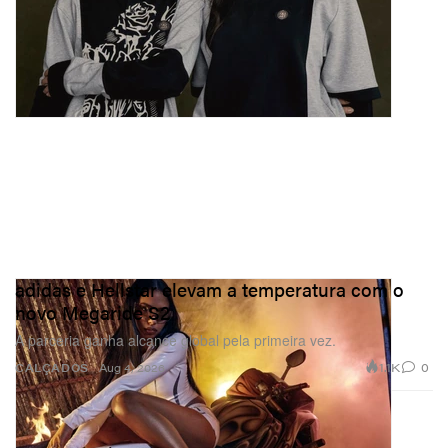
adidas e Hellstar elevam a temperatura com o
novo Megaride S2
A parceria ganha alcance global pela primeira vez.
1.1K
0
CALÇADOS
Aug 4, 2026