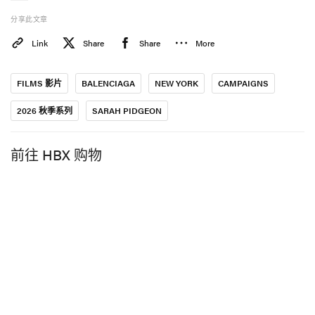
分享此文章
Link
Share
Share
More
FILMS 影片
BALENCIAGA
NEW YORK
CAMPAIGNS
2026 秋季系列
SARAH PIDGEON
前往 HBX 购物