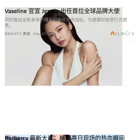
Vaseline 官宣 Jennie 出任首位全球品牌大使
同时推出全新身体护理系列重磅宣传战役，为健康好肤质打光聚
焦。
23.7K
0
BEAUTY 美丽
May 27, 2026
Burberry 最新大片：捕捉赛日现场的热血瞬间