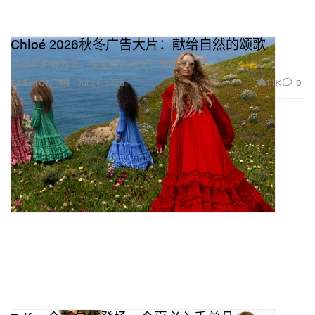
Chloé 2026秋冬广告大片：献给自然的颂歌
以原始旷野为幕，探索自由与女性气质。
1.1K
0
FASHION 时装
Jul 24, 2026