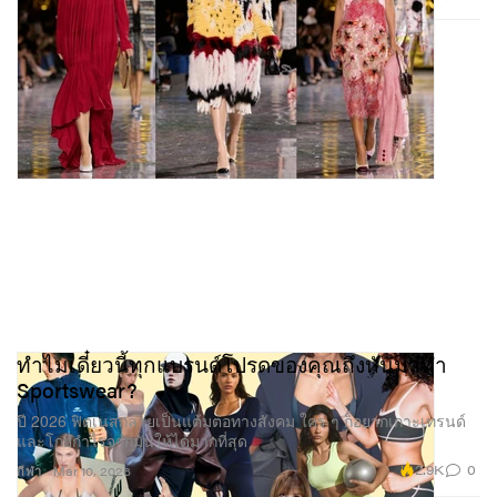
ทำไมเดี๋ยวนี้ทุกแบรนด์โปรดของคุณถึงหันมาทำ
Sportswear?
ปี 2026 ฟิตเนสกลายเป็นแต้มต่อทางสังคม ใคร ๆ ก็อยากเกาะเทรนด์
และโกยกำไรจากมันให้ได้มากที่สุด
2.9K
0
กีฬา
Mar 10, 2026