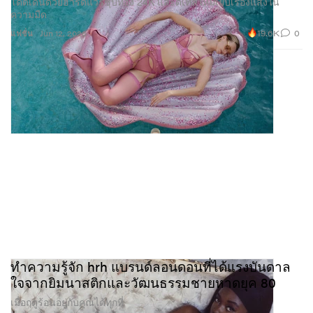
โดดเด่นด้วยฮาร์ดแวร์ชุบทอง 24K และดีเทลไหมเย็บเรืองแสงใน
ความมืด
19.6K
0
แฟชั่น
Jun 12, 2026
ทำความรู้จัก hrh แบรนด์ลอนดอนที่ได้แรงบันดาล
ใจจากยิมนาสติกและวัฒนธรรมชายหาดยุค 80
เมื่อฤดูร้อนอยู่กับคุณได้ทุกที่