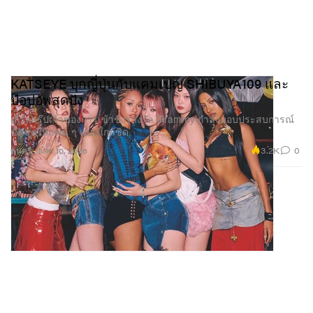
KATSEYE บุกญี่ปุ่นกับแคมเปญ SHIBUYA109 และ
ป๊อปอัพสุดปัง
เกิร์ลกรุ๊ปเจ้าของการเข้าชิงรางวัล Grammy กำลังมอบประสบการณ์
ขั้นสุดให้แฟน ๆ แบบใกล้ชิด.
3.2K
0
ดนตรี
Mar 10, 2026