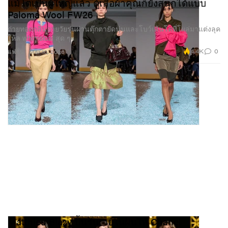
แม้โตเป็นผู้ใหญ่แล้ว ตู้เสื้อผ้าคุณก็ยังสนุกได้แบบ
Paloma Wool FW26
ถ่ายทอดกลิ่นอายวัยรุ่นผ่านตุ๊กตายัดนุ่นและโบว์เส้นโตที่โผล่มาแต่งลุค
ให้ล whimsical สุด ๆ
4.4K
0
แฟชั่น
Mar 10, 2026
Matthieu Blazy ปั้นรันเวย์ในฝันให้ Chanel