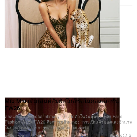
Miu Miu เติมเสน่ห์สัมผัสใกล้ชิดในคอลเล็กชัน
FW26
คอลเล็กชัน “Mindful Intimacy” ซึ่งเปิดตัวในวันสุดท้ายของ Paris
Fashion Week FW26 คือการเฉลิมฉลอง “การเป็นเจ้าของและอำนาจ
ในการกำหนดร่างกายของตัวเอง” อย่างแท้จริง
2.0K
0
แฟชั่น
Mar 10, 2026