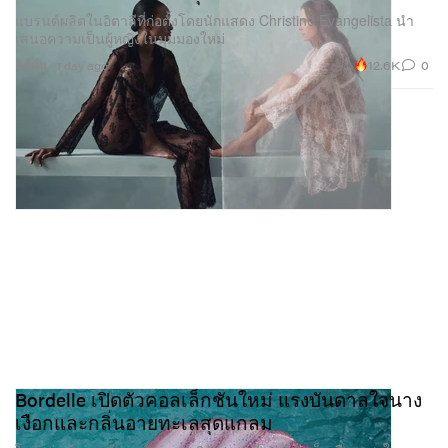
แบรนด์ผลิตในอิตาลีที่ก่อตั้งโดยนักแสดง Christine Evangelista นำ
เสนอความเป็นผู้หญิงในมุมมองใหม่
12.6K
0
แฟชั่น
1 day ago
Bordelle เปิดตัวคอลเล็กชันใหม่ แรงบันดาลใจนาง
เงือกและกลิ่นอายทะเลสุดแกลม