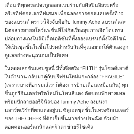
เดือน ที่ทุกดรอปจะถูกออกแบบร่วมกับศิลปินอิสระหรือ
ครีเอทีฟคอลเลกทีฟเสมอ เพื่อฉลองการคอลแลบครั้งที่ 10
ของแบรนด์ คราวนี้จึงจับมือกับ Tummy Ache แบรนด์และ
นิตยสารสายสโลว์แฟชั่นที่โฟกัสเรื่องสุขภาพจิตโดยตรง
ปล่อยกางเกงในลิมิเต็ดเอดิชันที่ทั้งสองแบรนด์ตั้งใจดีไซน์
ให้เป็นชุดชั้นในชิ้นโปรดสำหรับวันที่คุณอยากให้ตัวเองถูก
ดูแลอย่างทะนุถนอมเป็นพิเศษ
ในคอลเลกชันแคปซูลนี้ มีทั้งจีสตริง “FILTH” รุ่นโซลด์เอาต์
ในตำนาน กลับมาคู่กับบรีฟรุ่นใหม่แกะกล่อง “FRAGILE”
(เพราะบางทีอารมณ์เราก็ต้องการป้ายเตือนเหมือนกัน) ทุก
ชิ้นถูกรีอินเตอร์พรีตใหม่ในโทนสีแดง ตัดขอบฟ้าพาสเทล
พร้อมปักลายออริจินัลของ Tummy Ache
ลงบนงา
นอาร์ตเวิร์กที่ตกแต่งอยู่บน
ซิลูเอตชุดชั้นในทรงซิกเนเจอร์
ของ THE CHEEK
ที่ตัดเย็บขึ้นมาอย่างประณีต
ด้วยผ้า
คอตตอนออร์แกนิกและผ้าตาข่ายรีไซเคิล