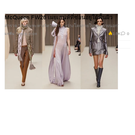
McQueen FW26 เผยเสน่ห์ที่ซ่อนอยู่ใต้พื้นผิว
สำรวจ “แรงปะทะทางจิตวิทยาระหว่างโลกภายในและภายนอก”
2.5K
0
แฟชั่น
Mar 9, 2026