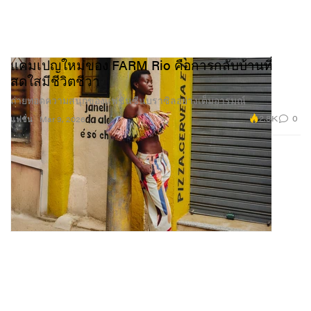
แคมเปญใหม่ของ FARM Rio คือการกลับบ้านที่
สดใสมีชีวิตชีวา
ถ่ายทอดความสนุกของแฟชั่นซีนบราซิลอย่างเต็มอารมณ์
2.8K
0
แฟชั่น
Mar 9, 2026