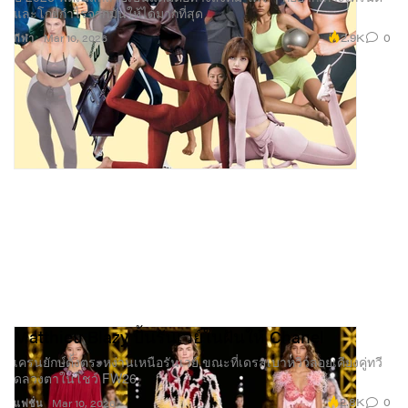
และโกยกำไรจากมันให้ได้มากที่สุด
2.9K
0
กีฬา
Mar 10, 2026
Matthieu Blazy ปั้นรันเวย์ในฝันให้ Chanel
เครนยักษ์ตั้งตระหง่านเหนือรันเวย์ ขณะที่เดรสเบาหวิวลอยเคียงคู่ทวี
ดลวงตาในโชว์ FW26.
2.8K
0
แฟชั่น
Mar 10, 2026