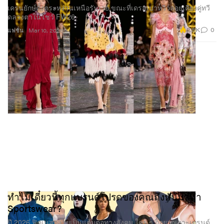
เครนยักษ์ตั้งตระหง่านเหนือรันเวย์ ขณะที่เดรสเบาหวิวลอยเคียงคู่ทวี
ดลวงตาในโชว์ FW26.
2.8K
0
แฟชั่น
Mar 10, 2026
ทำไมเดี๋ยวนี้ทุกแบรนด์โปรดของคุณถึงหันมาทำ
Sportswear?
ปี 2026 ฟิตเนสกลายเป็นแต้มต่อทางสังคม ใคร ๆ ก็อยากเกาะเทรนด์