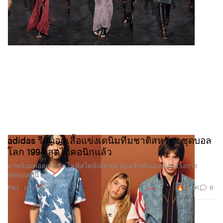
adidas รีสต็อกเสื้อแข่งเดนิมทีมชาติสหรัฐฯ ชุดบอล
โลก 1994 สุดไอคอนิกแล้ว
มาพร้อมคอลเลกชันไลฟ์สไตล์เต็มชุด ต้อนรับซัมเมอร์แห่งวงการ
ฟุตบอลปีนี้
19.2K
0
กีฬา
Mar 9, 2026