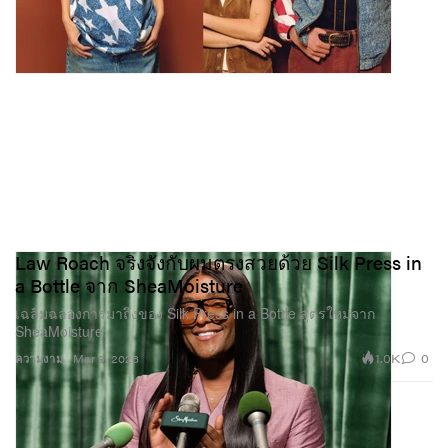
Law Roach จริงจังกับผมตรงสวยด้วย Silk Press in
a Bottle จาก SheaMoisture
เฉลิมฉลองการมาถึงของ Silk Press in a Bottle สูตรใหม่จาก
SheaMoisture
1.0K
0
ความงาม
Mar 9, 2026