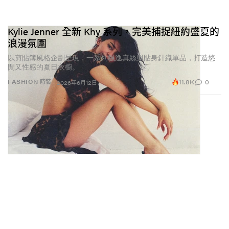
Kylie Jenner 全新 Khy 系列，完美捕捉紐約盛夏的
浪漫氛圍
以剪貼簿風格企劃呈現，一系列飄逸真絲與貼身針織單品，打造悠
閒又性感的夏日衣櫥。
11.8K
0
FASHION 時裝
2026年6月12日