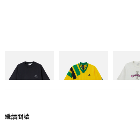
Gramicci
adidas Originals
Gramicci
One Point Logo Tee
Adidas Originals X Brain
Bone Tee Pigm
Dead Disney Football Jersey
立即購入
立即購入
立即購入
繼續閱讀