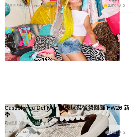
2.8K
0
FASHION 時裝
2026年6月11日
Casablanca Del Mar 滑板球鞋強勢回歸 FW26 新
季
靈感源自復古 California 滑板文化。
896
0
FOOTWEAR 球鞋
2026年6月11日