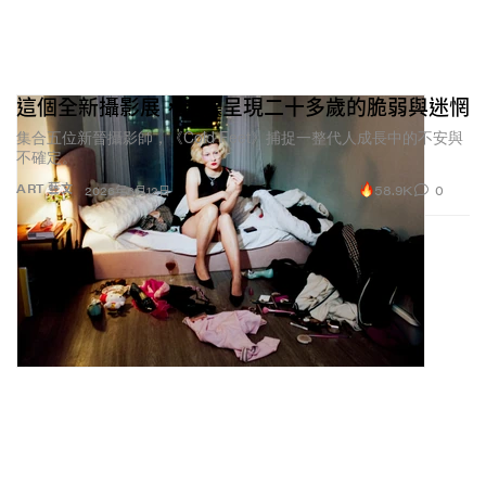
這個全新攝影展，赤裸呈現二十多歲的脆弱與迷惘
集合五位新晉攝影師，《Cold Feet》捕捉一整代人成長中的不安與
不確定。
58.9K
0
ART 藝文
2026年6月12日