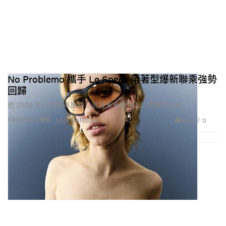
No Problemo 攜手 Le Specs 帶著型爆新聯乘強勢
回歸
把 2000 年代初賽車風格，混搭未來感 3D 立體鏤空線條。
942
0
FASHION 時裝
2026年5月20日