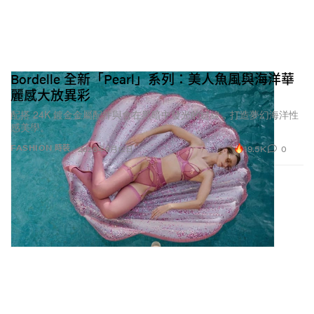
Bordelle 全新「Pearl」系列：美人魚風與海洋華
麗感大放異彩
配搭 24K 鍍金金屬配件與會在黑暗中發光的縫線，打造夢幻海洋性
感美學。
19.5K
0
FASHION 時裝
2026年6月12日