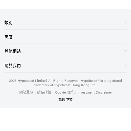
類別
商店
其他網站
關於我們
2026
Hypebeast Limited
. All Rights Reserved.
Hypebeast ® is a registered
trademark of Hypebeast Hong Kong Ltd.
網站聲明
|
隱私政策
|
Cookie 政策
|
Investment Disclaimer
繁體中文