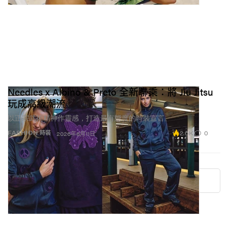
Needles x Albino & Preto 全新聯乘：將 Jiu Jitsu
玩成高級潮流
以正宗武術精神作靈感，打造最有態度的時裝宣言。
2.6K
0
FASHION 時裝
2026年6月11日
More ▾