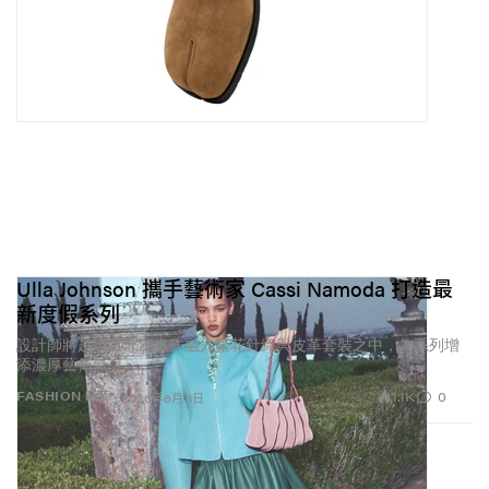
Ulla Johnson 攜手藝術家 Cassi Namoda 打造最
新度假系列
設計師將超現實非洲畫作融入繁花針織與皮革套裝之中，為系列增
添濃厚藝術氣息。
1.1K
0
FASHION 時裝
2026年6月11日