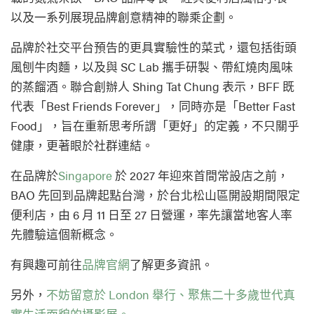
以及一系列展現品牌創意精神的聯乘企劃。
品牌於社交平台預告的更具實驗性的菜式，還包括街頭
風刨牛肉麵，以及與 SC Lab 攜手研製、帶紅燒肉風味
的蒸餾酒。聯合創辦人 Shing Tat Chung 表示，BFF 既
代表「Best Friends Forever」，同時亦是「Better Fast
Food」，旨在重新思考所謂「更好」的定義，不只關乎
健康，更著眼於社群連結。
在品牌於
Singapore
於 2027 年迎來首間常設店之前，
BAO 先回到品牌起點台灣，於台北松山區開設期間限定
便利店，由 6 月 11 日至 27 日營運，率先讓當地客人率
先體驗這個新概念。
有興趣可前往
品牌官網
了解更多資訊。
另外，
不妨留意於 London 舉行、聚焦二十多歲世代真
實生活面貌的攝影展。