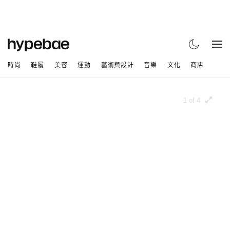
時尚
鞋履
美容
運動
藝術與設計
音樂
文化
商店
1 of 4