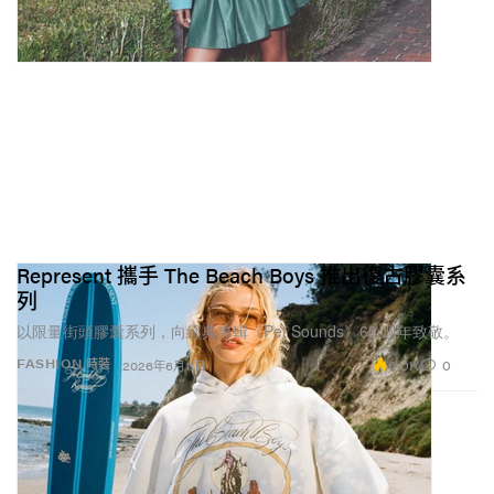
Represent 攜手 The Beach Boys 推出復古膠囊系
列
以限量街頭膠囊系列，向經典專輯《Pet Sounds》60 週年致敬。
6.0K
0
FASHION 時裝
2026年6月11日