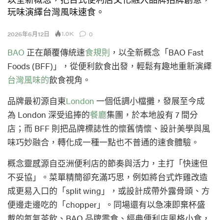
玩味演繹台灣風味速食。
1.0K
2026年6月12日
0
BAO
正在顛覆傳統速
食規則
，以全新概念「BAO Fast
Foods (BFF)」，從便利飲食出發，輕鬆有趣地重新演繹
台灣風味的
飲食視角。
品牌最初源自東
London
一個低調小檔攤，發展至今成
為 London 深受追捧的
餐廳
集團，於本地設有 7 間分
店；而 BFF 則把品牌標誌性的懷舊情懷、設計美學與風
味巧妙融合，轉化成一種一點也不普通的速食體驗。
概念靈感源自亞洲便利店的節奏與活力，主打「快速但
不妥協」。菜單精簡卻充滿巧思，例如將台式炸雞改造
成更易入口的「split wing」，或設計成帶外露骨頭、方
便邊走邊吃的「chopper」。同場還有以急凍即棄杯盛
載的氮氣茶飲、BAO 品牌零食、經典便利店風格小食，