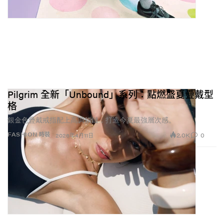
Pilgrim 全新「Unbound」系列：點燃盛夏疊戴型
格
銀金色疊戴戒指配上高調鎖鏈，打造今夏最強層次感。
2.0K
0
FASHION 時裝
2026年4月11日