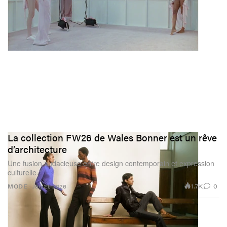
La collection FW26 de Wales Bonner est un rêve
d’architecture
Une fusion audacieuse entre design contemporain et expression
culturelle.
1.7K
0
MODE
Jan 21, 2026