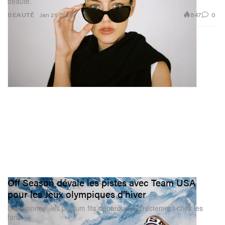
beauté.
847
0
BEAUTÉ
Jan 21, 2026
Off Season dévale les pistes avec Team USA
pour les Jeux olympiques d’hiver
Cette année, les podium fits débarquent directement chez les
fans.