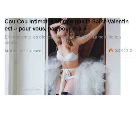
Cou Cou Intimates affirme que la Saint-Valentin
est « pour vous, pas pour eux »
Elle réinvente les clichés et t’invite à célébrer l’amour de toi-
même.
10.0K
0
MODE
Jan 20, 2026