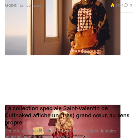
3.0K
0
MODE
Jan 20, 2026
La collection spéciale Saint-Valentin de
Cultnaked affiche un (très) grand cœur, au sens
propre
Dentelle ultra‑sexy, détails pratiques et matières durables
pensées pour durer bien après le 14 février.