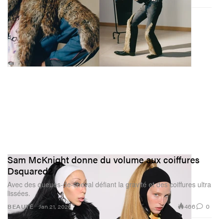
Sam McKnight donne du volume aux coiffures
Dsquared2
Avec des queues-de-cheval défiant la gravité et des coiffures ultra
lissées.
466
0
BEAUTÉ
Jan 21, 2026