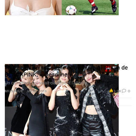
Tout ce qu’on sait sur le nouveau mini‑album de
BLACKPINK, « Deadline »
Un comeback qui valait clairement l’attente.
3.9K
0
MUSIQUE
Jan 16, 2026