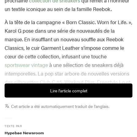
prochaine
collection de sneakers
qui remet à l’honneur
un textile iconique au sein de la famille Reebok.
À la tête de la campagne « Born Classic. Worn for Life. »,
Karol G pose dans une série de nouveautés de la
marque. En insufflant un nouveau souffle aux Reebok
Classics, le cuir Garment Leather s’impose comme le
cœur de cette collection, infusant une touche
sportswear vintage
à une sélection de sneakers déjà
intemporelles. La pop star arbore de nouvelles versions
des silhouettes Club C 85, Workout Plus, Freestyle Lo et
Classic Leather, qu’elle associe à des pièces sportswear
Lire l'article complet
et lifestyle signées Reebok.
Cet article a été automatiquement traduit de l'anglais.
Dans un communiqué, Karol G raconte ce que
représente pour elle sa signature avec Reebok : « Je suis
TEXTE PAR
tellement heureuse de rejoindre la famille Reebok. Je
Hypebae Newsroom