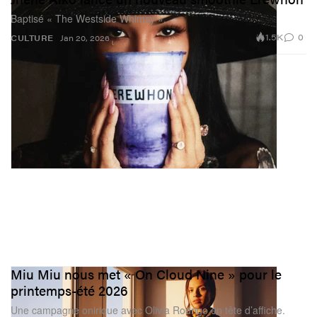
Baptisé « The Westside Whimsy ».
1.5K
0
CULTURE
Jan 20, 2026
Miu Miu nous met « On Cloud Nine » pour le
printemps-été 2026
Une campagne onirique avec Olivia Rodrigo en tête d’affiche.