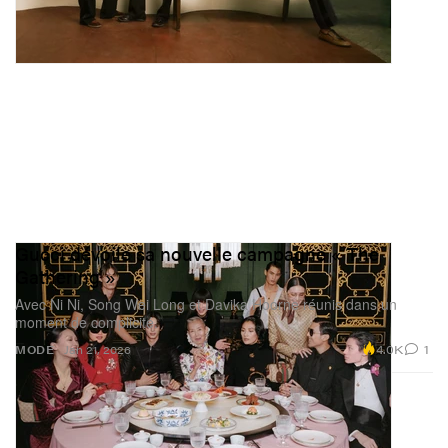
Gucci dévoile sa nouvelle campagne « The
Gathering »
Avec Ni Ni, Song Wei Long et Davika Hoorne réunis dans un
moment de complicité.
4.0K
1
MODE
Jan 21, 2026