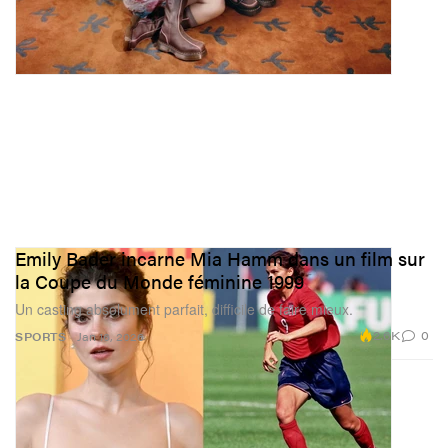
Emily Bader incarne Mia Hamm dans un film sur
la Coupe du Monde féminine 1999
Un casting absolument parfait, difficile de faire mieux.
2.6K
0
SPORTS
Jan 16, 2026