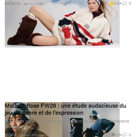
2.8K
0
SPORTS
Jan 21, 2026
Martine Rose FW26 : une étude audacieuse du
jeu de genre et de l’expression
Avec pour cœur une flamboyance spectaculaire et un dandysme
assumé.
1.7K
0
MODE
Jan 21, 2026