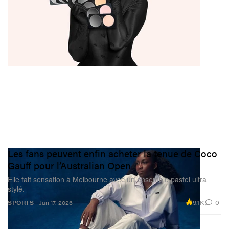
Les fans peuvent enfin acheter la tenue de Coco
Gauff pour l’Australian Open
Elle fait sensation à Melbourne avec un ensemble pastel ultra
stylé.
9.1K
0
SPORTS
Jan 17, 2026