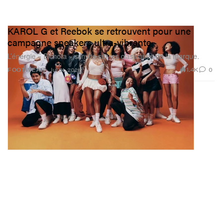
KAROL G et Reebok se retrouvent pour une
campagne sneakers ultra-vibrante
L’énergie « Bichota » s’invite sur les classiques de la marque.
1.4K
0
FOOTWEAR
Jul 31, 2026