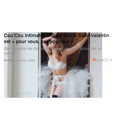
Cou Cou Intimates affirme que la Saint-Valentin
est « pour vous, pas pour eux »
Elle réinvente les clichés et t’invite à célébrer l’amour de toi-
même.
10.0K
0
MODE
Jan 20, 2026