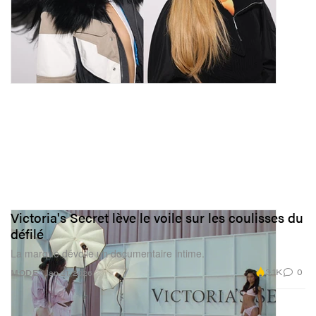
Victoria's Secret lève le voile sur les coulisses du
défilé
La marque dévoile un documentaire intime.
3.1K
0
MODE
Jan 21, 2026