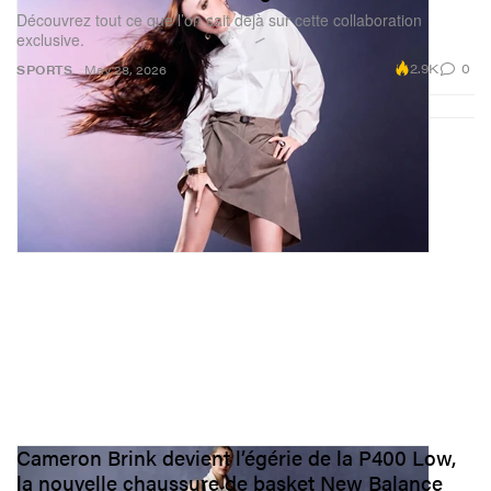
Découvrez tout ce que l’on sait déjà sur cette collaboration
exclusive.
2.9K
0
SPORTS
May 28, 2026
Cameron Brink devient l’égérie de la P400 Low,
la nouvelle chaussure de basket New Balance