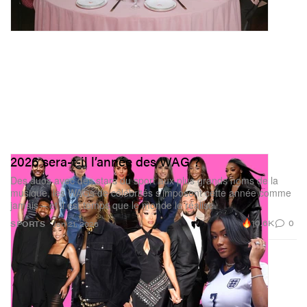
2026 sera-t-il l’année des WAG ?
Des duos avec des stars du sport aux plus grands noms de la
musique, les WAGs de célébrités s’imposent cette année comme
jamais – et il est temps que le monde le réalise.
10.6K
0
SPORTS
Jan 21, 2026