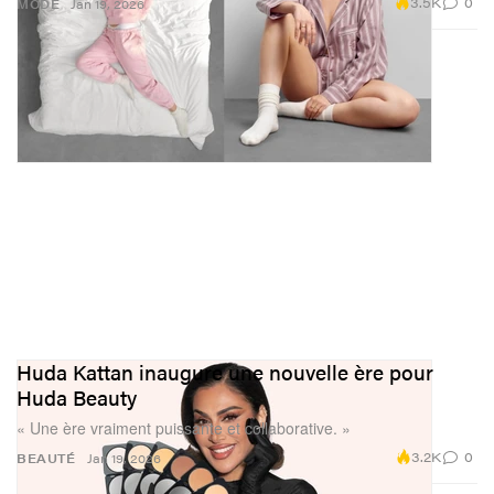
3.5K
0
MODE
Jan 19, 2026
Huda Kattan inaugure une nouvelle ère pour
Huda Beauty
« Une ère vraiment puissante et collaborative. »
3.2K
0
BEAUTÉ
Jan 19, 2026