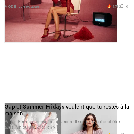
11.7K
0
MODE
Jan 19, 2026
Gap et Summer Fridays veulent que tu restes à la
maison
Barbie Ferreira prouve qu’un vendredi soir chez soi peut être
aussi fun qu’une virée en ville.