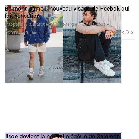
Belmont Cameli, nouveau visage de Reebok qui
fait sensation
Il apporte à la marque toute l’énergie « Off Campus ».
13.8K
0
FOOTWEAR
Jun 12, 2026
Jisoo devient la nouvelle égérie de Salomon