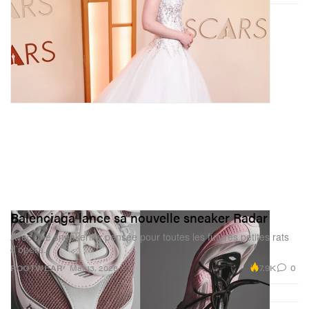
Balenciaga lance sa nouvelle sneaker Radar
Avec une sneakerina pensée pour toutes les futures petites rats
d’opéra.
7.9K
0
FOOTWEAR
Mar 13, 2026