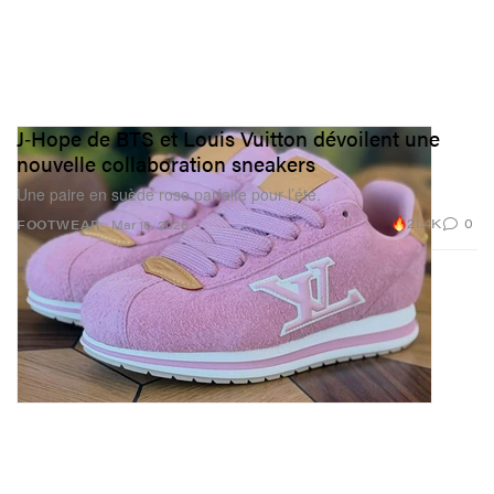
J‑Hope de BTS et Louis Vuitton dévoilent une
nouvelle collaboration sneakers
Une paire en suède rose parfaite pour l’été.
21.4K
0
FOOTWEAR
Mar 16, 2026