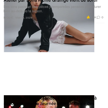
Des tons pastel et des pièces intemporelles pensées pour durer
bien au‑delà de la saison.
3.2K
0
MODE
Mar 18, 2026
Marques de bijoux fondées par des femmes à
découvrir pour la Journée internationale des