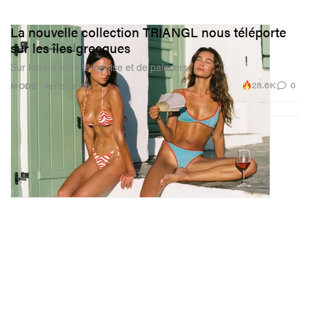
La nouvelle collection TRIANGL nous téléporte
sur les îles grecques
Sur fond d’eaux turquoise et de palmiers.
28.6K
0
MODE
Apr 21, 2026