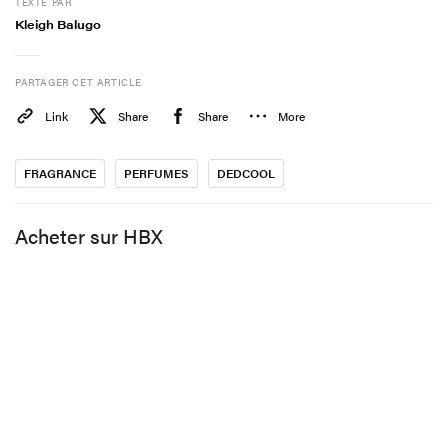
TEXTE PAR
Kleigh Balugo
PARTAGER CET ARTICLE
Link
Share
Share
More
FRAGRANCE
PERFUMES
DEDCOOL
Acheter sur HBX
Voir cette publication sur Instagram