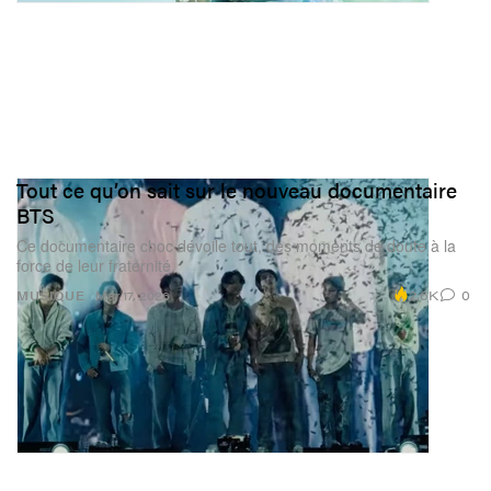
Tout ce qu’on sait sur le nouveau documentaire
BTS
Ce documentaire choc dévoile tout, des moments de doute à la
force de leur fraternité.
2.6K
0
MUSIQUE
Mar 17, 2026