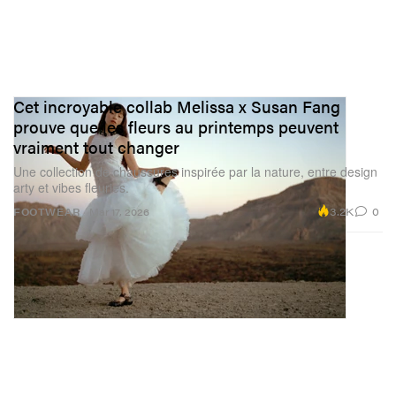
Cet incroyable collab Melissa x Susan Fang
prouve que les fleurs au printemps peuvent
vraiment tout changer
Une collection de chaussures inspirée par la nature, entre design
arty et vibes fleuries.
3.2K
0
FOOTWEAR
Mar 17, 2026