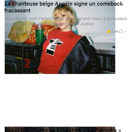
La chanteuse belge Angèle signe un comeback
fracassant
On a discuté avec l’artiste belge de son grand retour à la musique
aux côtés du duo électro-house français Justice.
3.4K
1
MUSIQUE
Mar 16, 2026
Gucci transforme sa collection « La Famiglia »