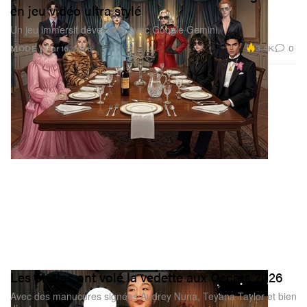
en jeu vidéo ultra stylé
Un jeu immersif développé avec Google Gemini.
3.4K
0
MODE
Mar 16, 2026
Les ongles ont volé la vedette aux Oscars 2026
Avec des manucures signées Audrey Nuna, Teyana Taylor et bien