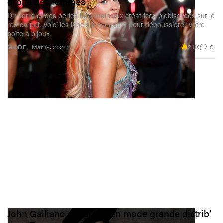
droits des femmes
Du verre et des perles faits main aux créatrices plébiscitées sur le
red carpet, voici les labels à connaître pour dépoussiérer votre
boîte à bijoux.
2.1K
0
MODE
Mar 18, 2026
John Galliano débarque en mode grande distrib’