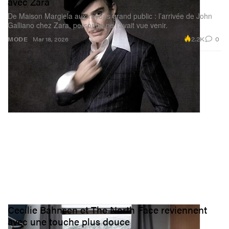
avec Zara
De Maison Margiela aux rayons grand public : l’arrivée de John
Galliano chez Zara, personne ne l’avait vue venir.
2.2K
0
MODE
Mar 18, 2026
Cecilie Bahnsen et The North Face reviennent
avec une touche plus douce