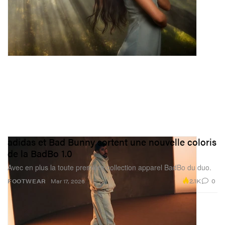
adidas et Bad Bunny sortent une nouvelle coloris
de la BadBo 1.0
Avec en plus la toute première collection apparel BadBo du duo.
2.1K
0
FOOTWEAR
Mar 17, 2026