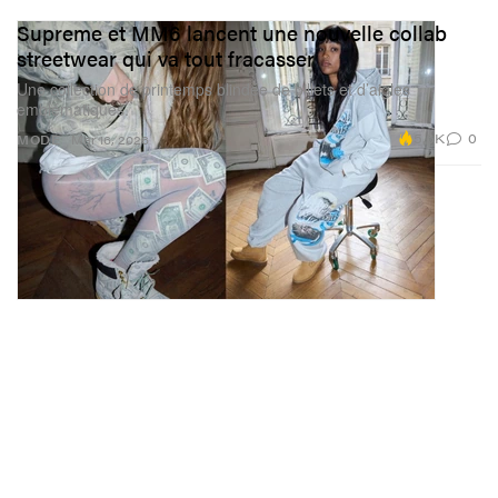
Supreme et MM6 lancent une nouvelle collab
streetwear qui va tout fracasser
Une collection de printemps blindée de billets et d’aigles
emblématiques.
5.6K
0
MODE
Mar 16, 2026