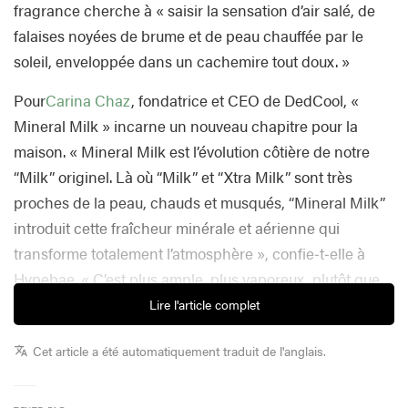
fragrance cherche à « saisir la sensation d’air salé, de
falaises noyées de brume et de peau chauffée par le
soleil, enveloppée dans un cachemire tout doux. »
Pour
Carina Chaz
, fondatrice et CEO de DedCool, «
Mineral Milk » incarne un nouveau chapitre pour la
maison. « Mineral Milk est l’évolution côtière de notre
“Milk” originel. Là où “Milk” et “Xtra Milk” sont très
proches de la peau, chauds et musqués, “Mineral Milk”
introduit cette fraîcheur minérale et aérienne qui
transforme totalement l’atmosphère », confie‑t‑elle à
Hypebae. « C’est plus ample, plus vaporeux, plutôt que
simplement cocooning. C’est toujours indéniablement
Lire l'article complet
DedCool, toujours non genré et pensé pour être
Cet article a été automatiquement traduit de l'anglais.
superposé, mais cela apporte ce voile de fraîcheur
minérale que nous n’avions encore jamais exploré dans
la famille Milk. »