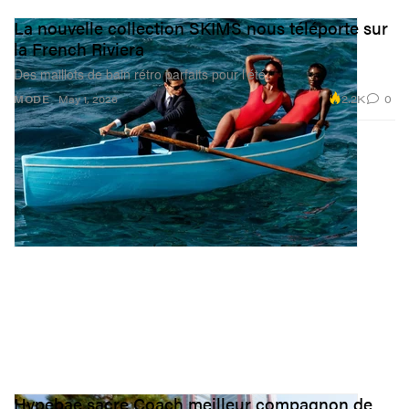
La nouvelle collection SKIMS nous téléporte sur
la French Riviera
Des maillots de bain rétro parfaits pour l’été.
2.2K
0
MODE
May 1, 2026
Hypebae sacre Coach meilleur compagnon de