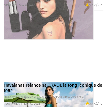
3.0K
0
BEAUTÉ
Mar 17, 2026
Havaianas relance sa TRADI, la tong iconique de
1962
Désormais disponible en quatre coloris ultra vibrants.
3.4K
0
FOOTWEAR
Mar 17, 2026