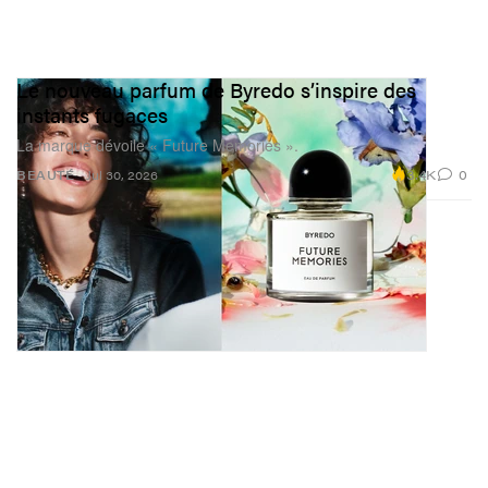
Le nouveau parfum de Byredo s’inspire des
instants fugaces
La marque dévoile « Future Memories ».
3.4K
0
BEAUTÉ
Jul 30, 2026