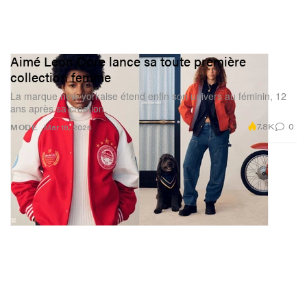
Aimé Leon Dore lance sa toute première
collection femme
La marque new-yorkaise étend enfin son univers au féminin, 12
ans après sa création.
7.8K
0
MODE
Mar 16, 2026