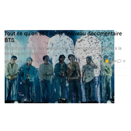
Tout ce qu’on sait sur le nouveau documentaire
BTS
Ce documentaire choc dévoile tout, des moments de doute à la
force de leur fraternité.
2.6K
0
MUSIQUE
Mar 17, 2026