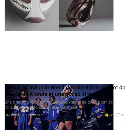
Jordan Brand et le Brésil dévoilent leur maillot de
Coupe du Monde et une collab streetwear
Une grande première : le Jumpman signe sa toute première
collaboration avec une équipe nationale.
7.8K
0
SPORTS
Mar 13, 2026