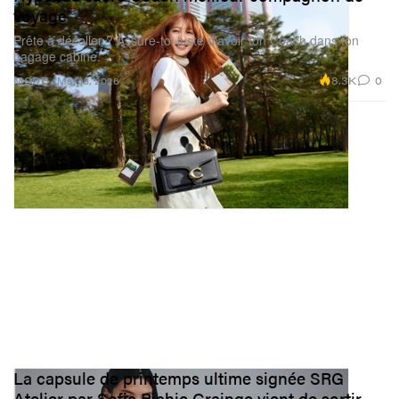
voyage
Prête à décoller ? Assure-toi juste d’avoir ton Coach dans ton
bagage cabine.
8.3K
0
MODE
Mar 18, 2026
La capsule de printemps ultime signée SRG
Atelier par Sofia Richie Grainge vient de sortir