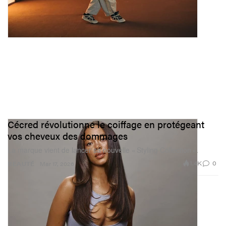
Cécred révolutionne le coiffage en protégeant
vos cheveux des dommages
La marque vient de lancer sa nouvelle « Styling Collection ».
1.4K
0
BEAUTÉ
Mar 17, 2026