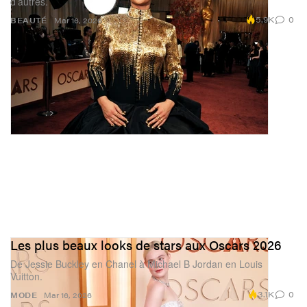
d’autres.
5.9K
0
BEAUTÉ
Mar 16, 2026
Les plus beaux looks de stars aux Oscars 2026
De Jessie Buckley en Chanel à Michael B Jordan en Louis
Vuitton.
3.1K
0
MODE
Mar 16, 2026