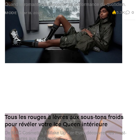
Quand le romantisme rencontre la performance du quotidien.
5.3K
0
MODE
Mar 18, 2026
Tous les rouges à lèvres aux sous‑tons froids
pour révéler votre Ice Queen intérieure
De MAC Cosmetics à Make Up For Ever, découvrez les must-
have lèvres aux tons froids.