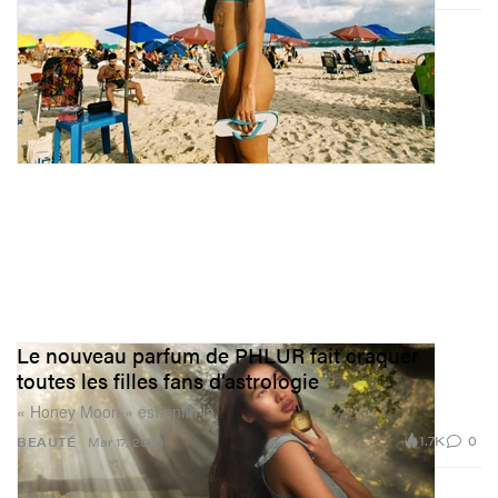
Le nouveau parfum de PHLUR fait craquer
toutes les filles fans d’astrologie
« Honey Moon » est enfin là.
1.7K
0
BEAUTÉ
Mar 17, 2026