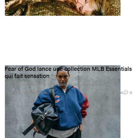
Fear of God lance une collection MLB Essentials
qui fait sensation
Un drop qui envoie la balle bien au‑delà des gradins.
1.3K
0
SPORTS
May 22, 2026