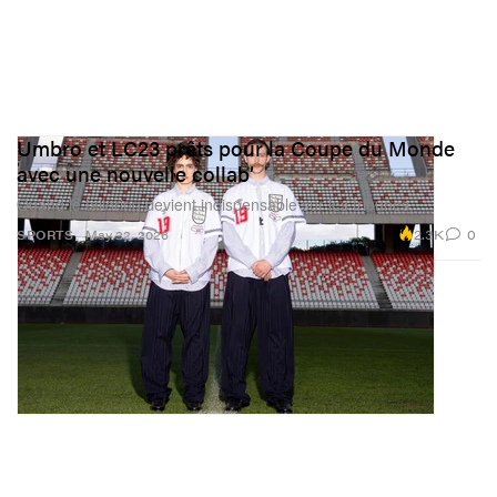
Umbro et LC23 prêts pour la Coupe du Monde
avec une nouvelle collab’
Quand le tailoring devient indispensable sur les tribunes.
2.3K
0
SPORTS
May 22, 2026