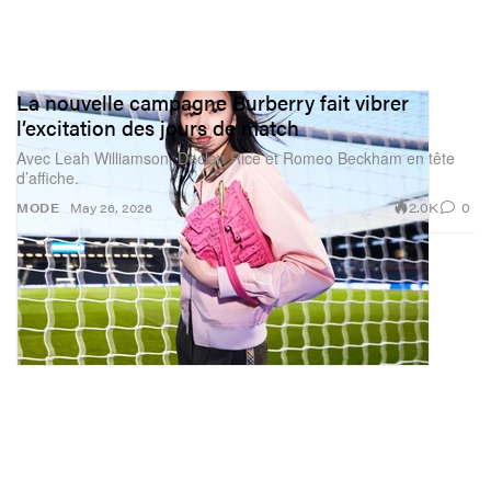
La nouvelle campagne Burberry fait vibrer
l’excitation des jours de match
Avec Leah Williamson, Declan Rice et Romeo Beckham en tête
d’affiche.
2.0K
0
MODE
May 26, 2026
Ce qui rend ces looks [maquillage]
vraiment uniques à mes yeux, c’est
que de telles opportunités sont
rares — celles où l’on vous