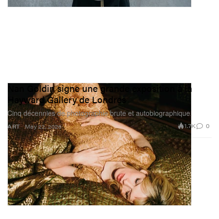
Nan Goldin signe une grande exposition à la
Hayward Gallery de Londres
Cinq décennies de photographie brute et autobiographique.
1.7K
0
ART
May 22, 2026