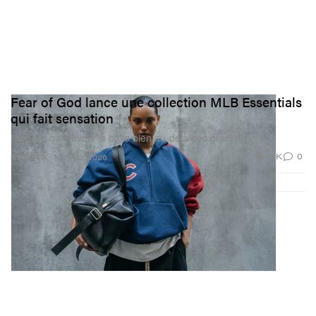
Fear of God lance une collection MLB Essentials
qui fait sensation
Un drop qui envoie la balle bien au‑delà des gradins.
1.3K
0
SPORTS
May 22, 2026