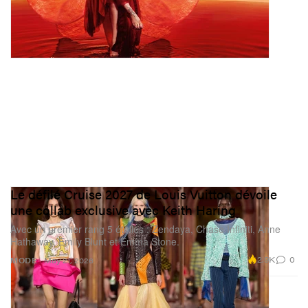
Le défilé Cruise 2027 de Louis Vuitton dévoile
une collab exclusive avec Keith Haring
Avec un premier rang 5 étoiles : Zendaya, Chase Infiniti, Anne
Hathaway, Emily Blunt et Emma Stone.
2.9K
0
MODE
May 21, 2026