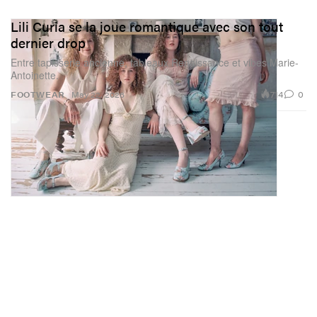
Lili Curia se la joue romantique avec son tout
dernier drop
Entre tapisserie ancienne, tableaux Renaissance et vibes Marie-
Antoinette.
714
0
FOOTWEAR
May 22, 2026