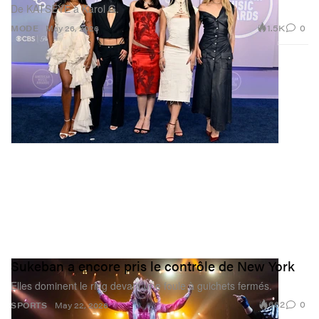
De KATSEYE à Karol G.
1.5K
0
MODE
May 26, 2026
Sukeban a encore pris le contrôle de New York
Elles dominent le ring devant une foule à guichets fermés.
662
0
SPORTS
May 22, 2026