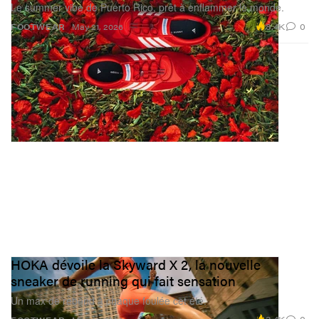
Le summer vibe de Puerto Rico, prêt à enflammer le monde.
8.4K
0
FOOTWEAR
May 21, 2026
HOKA dévoile la Skyward X 2, la nouvelle
sneaker de running qui fait sensation
Un max de rebond à chaque foulée cet été.