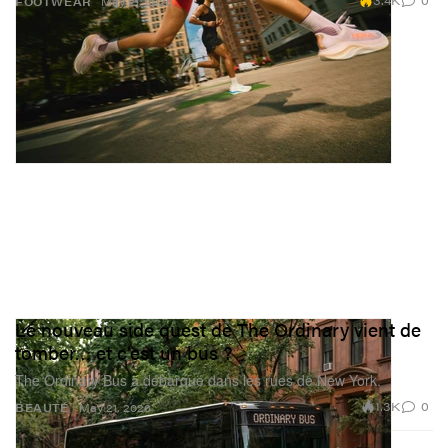
3.4K
0
FOOTWEAR
May 21, 2026
Le nouveau side quest de The Ordinary vient de
tomber… et c’est un bus ?
The Ordinary Bus a débarqué dans les rues de New York.
1.3K
0
BEAUTÉ
May 21, 2026