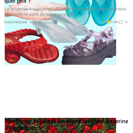
quel prix ?
La tendance nostalgie est officiellement de retour, alors pourquoi
personne ne parle de son empreinte ?
5.3K
0
FOOTWEAR
May 22, 2026
Bad Bunny et adidas dévoilent la basket ballerine
« Flamboyán »