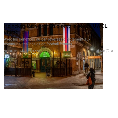
Heineken fait vibrer Oslo avec la soirée UWCL
ultime
Avec les bénéfices du bar reversés directement aux
communautés locales de football féminin.
1.1K
0
SPORTS
May 22, 2026