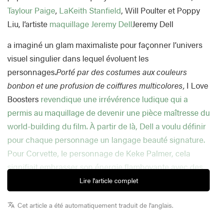
Taylour Paige
,
LaKeith Stanfield
, Will Poulter et Poppy
Liu, l’artiste
maquillage
Jeremy Dell
Jeremy Dell
a imaginé un glam maximaliste pour façonner l’univers
visuel singulier dans lequel évoluent les
personnages.
Porté par des costumes aux couleurs
bonbon et une profusion de coiffures multicolores,
I Love
Boosters
revendique une irrévérence ludique qui a
permis au maquillage de devenir une pièce maîtresse du
world-building du film. À partir de là, Dell a voulu définir
pour chaque personnage un langage beauté signature.
Pour Corvette, le personnage de Keke Palmer, cela
signifiait embrasser son énergie flamboyante avec des
bouches audacieuses
Lire l'article complet
Cet article a été automatiquement traduit de l'anglais.