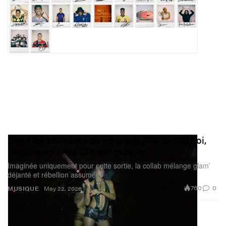
Dans les coulisses du nouveau clip de SadBoi,
habillée en I.AM.GIA sur mesure
Imaginée uniquement pour cette sortie, la collab mélange glam’
déjanté et rébellion assumée.
760
0
MUSIQUE
May 22, 2026