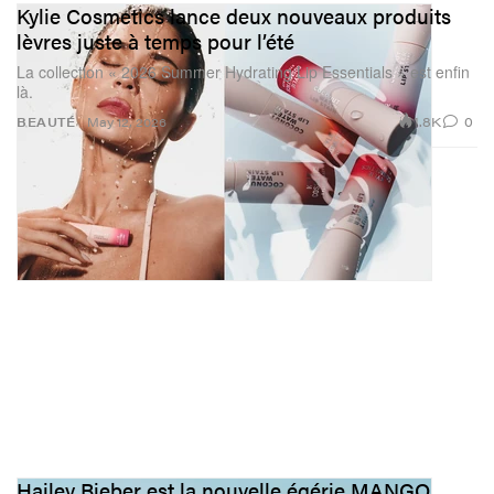
Kylie Cosmetics lance deux nouveaux produits
lèvres juste à temps pour l’été
La collection « 2026 Summer Hydrating Lip Essentials » est enfin
là.
1.8K
0
BEAUTÉ
May 12, 2026
Hailey Bieber est la nouvelle égérie MANGO