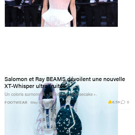
Salomon et Ray BEAMS dévoilent une nouvelle
XT-Whisper ultra fruitée
Un coloris surnommé « Blueberry Cheesecake ».
8.5K
0
FOOTWEAR
May 12, 2026