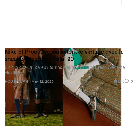
Nike et Procell ressuscitent le vintage avec la
sneaker Heirloom Total 90
Un clin d’œil aux vieux tournois et aux canapés recouverts de
plastique.
1.1K
0
FOOTWEAR
May 12, 2026