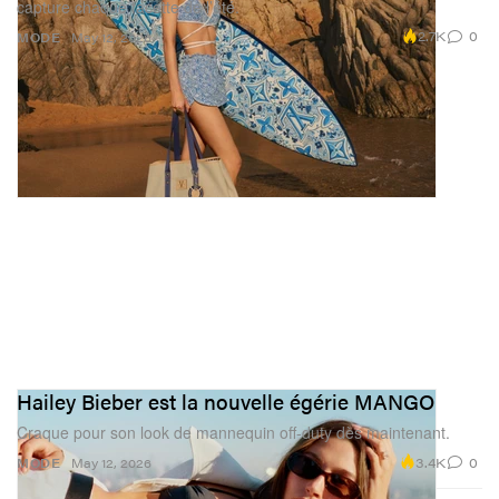
capture chaque facette de l’été.
2.7K
0
MODE
May 12, 2026
Hailey Bieber est la nouvelle égérie MANGO
Craque pour son look de mannequin off-duty dès maintenant.
3.4K
0
MODE
May 12, 2026