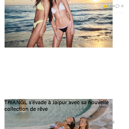
5.6K
0
MODE
May 7, 2026
TRIANGL s’évade à Jaipur avec sa nouvelle
collection de rêve
Photographée sur fond de palais rose pastel, la dernière
collection de maillots de bain capture toute la magie d’un été
indien.