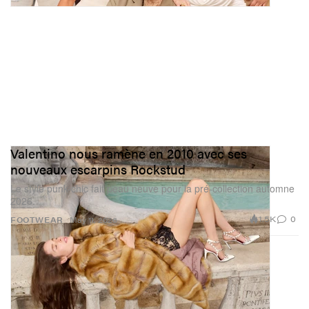
Valentino nous ramène en 2010 avec ses
nouveaux escarpins Rockstud
Le style punk-chic fait peau neuve pour la pré-collection automne
2026.
1.5K
0
FOOTWEAR
May 11, 2026