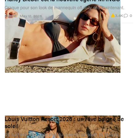
Craque pour son look de mannequin off-duty dès maintenant.
3.4K
0
MODE
May 12, 2026
Louis Vuitton Resort 2026 : un rêve baigné de
soleil
Du surf cool aux vibes chic du coucher de soleil, la Maison