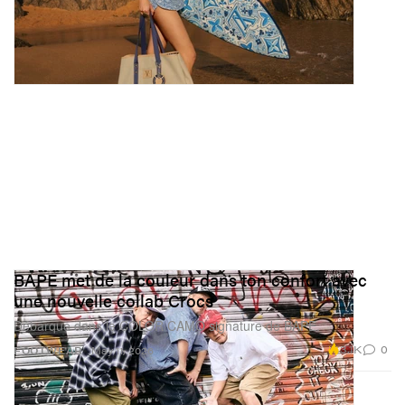
BAPE met de la couleur dans ton confort avec
une nouvelle collab Crocs
Débarque dans le COLOR CAMO signature de BAPE.
3.1K
0
FOOTWEAR
May 11, 2026