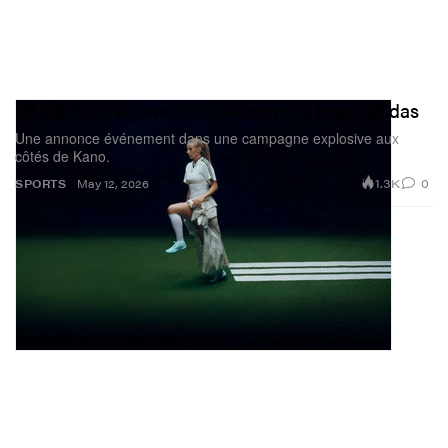
Chloe Kelly rejoint officiellement la team adidas
Une annonce événement dans une campagne explosive aux
côtés de Kano.
1.3K
0
SPORTS
May 12, 2026