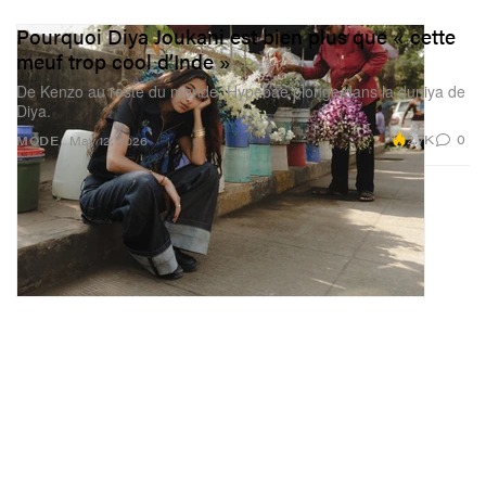
Pourquoi Diya Joukani est bien plus que « cette
meuf trop cool d’Inde »
De Kenzo au reste du monde, Hypebae plonge dans la duniya de
Diya.
2.7K
0
MODE
May 12, 2026