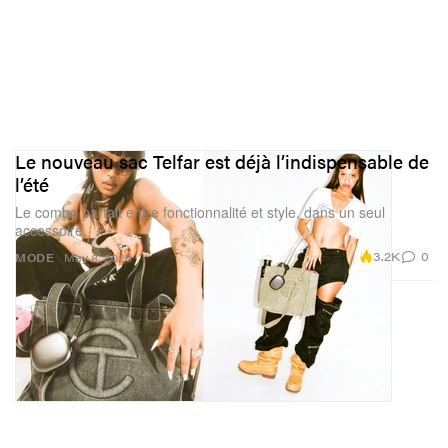
Le nouveau sac Telfar est déjà l’indispensable de
l’été
Le combo parfait entre fonctionnalité et style, dans un seul
accessoire.
3.2K
0
MODE
May 8, 2026