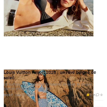
Louis Vuitton Resort 2026 : un rêve baigné de
soleil
Du surf cool aux vibes chic du coucher de soleil, la Maison
capture chaque facette de l’été.
2.7K
0
MODE
May 12, 2026