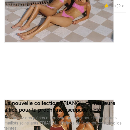
9.3K
0
MODE
Jun 5, 2026
La nouvelle collection TRIANGL, ta meilleure
alliée pour ta prochaine escapade d’été
Découvrez des pièces en crochet qui rejoignent les iconiques
maillots scintillants TRIANGL, déclinés dans de toutes nouvelles
teintes.