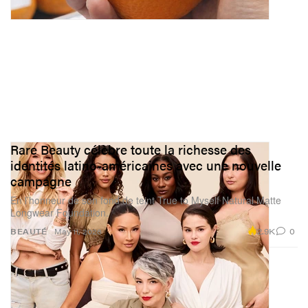
Rare Beauty célèbre toute la richesse des
identités latino-américaines avec une nouvelle
campagne
En l’honneur de son fond de teint True to Myself Natural Matte
Longwear Foundation.
2.9K
0
BEAUTÉ
May 11, 2026