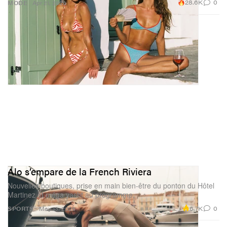
28.6K
0
MODE
Apr 21, 2026
Alo s’empare de la French Riviera
Nouvelles boutiques, prise en main bien‑être du ponton du Hôtel
Martinez et méga yacht au programme.
6.7K
0
SPORTS
May 13, 2026