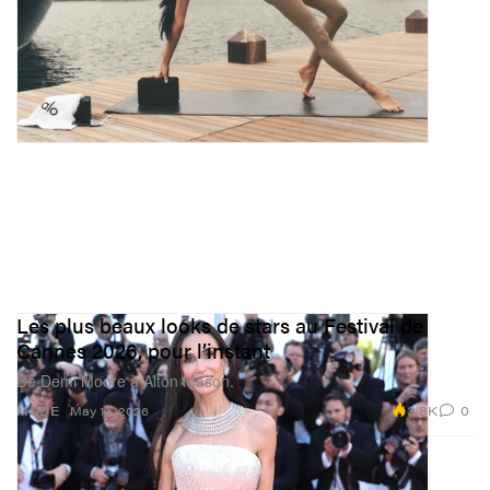
Les plus beaux looks de stars au Festival de
Cannes 2026, pour l’instant
De Demi Moore à Alton Mason.
3.8K
0
MODE
May 13, 2026