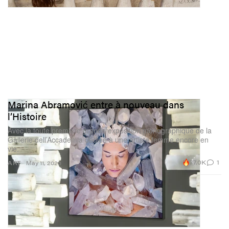
Marina Abramović entre à nouveau dans
l’Histoire
Avec la toute première grande exposition monographique de la
Gallerie dell’Accademia dédiée à une artiste femme encore en
vie.
77.0K
1
ART
May 11, 2026