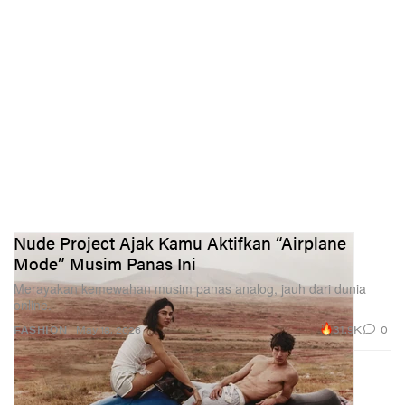
Nude Project Ajak Kamu Aktifkan “Airplane
Mode” Musim Panas Ini
Merayakan kemewahan musim panas analog, jauh dari dunia
online.
31.9K
0
FASHION
May 18, 2026