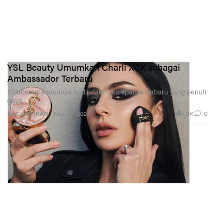
YSL Beauty Umumkan Charli XCX sebagai
Ambassador Terbaru
Kolaborasi keduanya hadir dalam kampanye terbaru yang penuh
gaya.
1.9K
0
KECANTIKAN
May 20, 2026