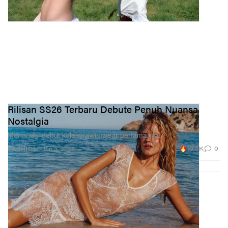
Rilisan SS26 Terbaru Debute Penuh Nuansa
Nostalgia
Menandai debut koleksi swimwear pertamanya.
10.5K
0
FASHION
Jun 3, 2026