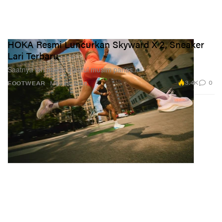
HOKA Resmi Luncurkan Skyward X 2, Sneaker
Lari Terbaru
Saatnya lari makin mantul musim panas ini.
3.4K
0
FOOTWEAR
May 22, 2026