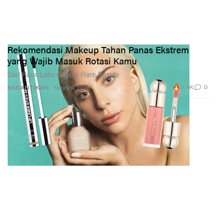
Rekomendasi Makeup Tahan Panas Ekstrem
yang Wajib Masuk Rotasi Kamu
Dari Haus Labs sampai Rare Beauty.
11.4K
0
KECANTIKAN
May 20, 2026