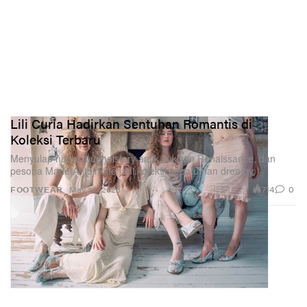
Lili Curia Hadirkan Sentuhan Romantis di
Koleksi Terbaru
Menyulap nuansa upholstery antik, lukisan Renaissance, dan
pesona Marie Antoinette jadi koleksi sepatu nan dreamy.
714
0
FOOTWEAR
May 22, 2026