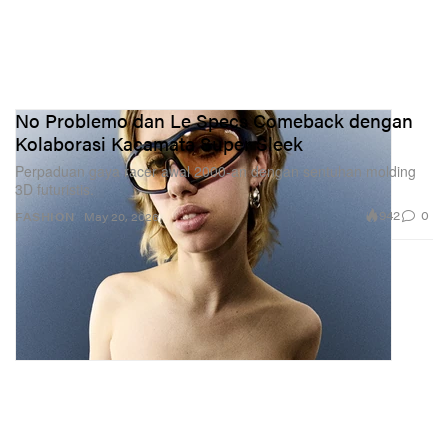
No Problemo dan Le Specs Comeback dengan
Kolaborasi Kacamata Super Sleek
Perpaduan gaya racer awal 2000-an dengan sentuhan molding
3D futuristis.
942
0
FASHION
May 20, 2026