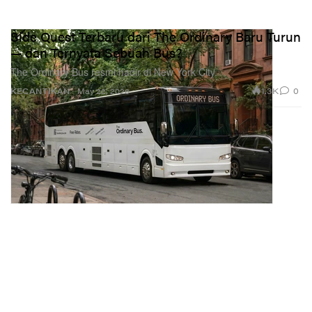
Side Quest Terbaru dari The Ordinary Baru Turun
— dan Ternyata Sebuah Bus?
The Ordinary Bus resmi hadir di New York City.
1.3K
0
KECANTIKAN
May 22, 2026