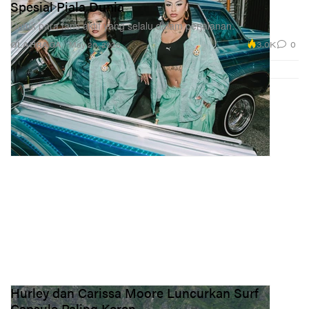
Spesial Piala Dunia
Untuk para fans aktif yang selalu dalam perjalanan.
3.0K
0
OLAHRAGA
May 20, 2026
Hurley dan Carissa Moore Luncurkan Surf
Capsule Paling Keren