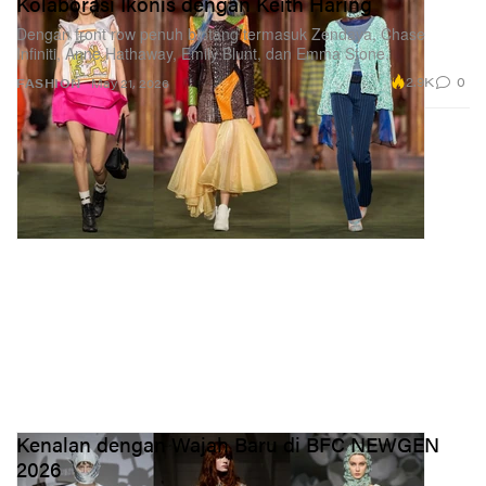
Kolaborasi Ikonis dengan Keith Haring
Dengan front row penuh bintang termasuk Zendaya, Chase
Infiniti, Anne Hathaway, Emily Blunt, dan Emma Stone.
2.9K
0
FASHION
May 21, 2026
Kenalan dengan Wajah Baru di BFC NEWGEN
2026