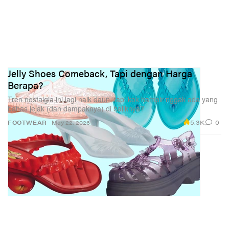
Jelly Shoes Comeback, Tapi dengan Harga
Berapa?
Tren nostalgia ini lagi naik daun, tapi kok hampir nggak ada yang
bahas jejak (dan dampaknya) di baliknya?
5.3K
0
FOOTWEAR
May 22, 2026