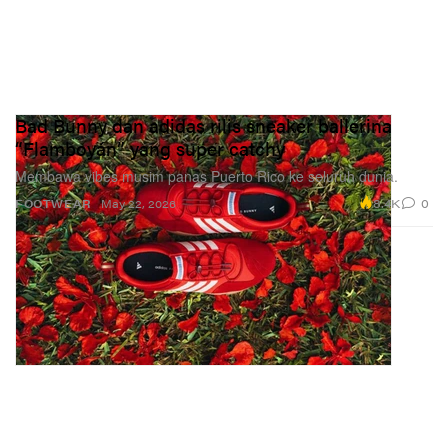
Bad Bunny dan adidas rilis sneaker ballerina
“Flamboyán” yang super catchy
Membawa vibes musim panas Puerto Rico ke seluruh dunia.
8.4K
0
FOOTWEAR
May 22, 2026