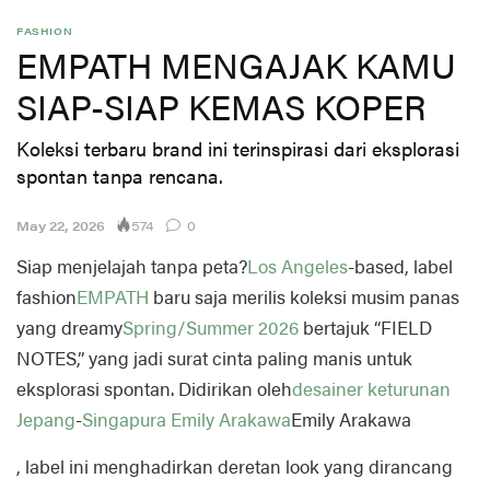
FASHION
EMPATH MENGAJAK KAMU
SIAP-SIAP KEMAS KOPER
Koleksi terbaru brand ini terinspirasi dari eksplorasi
spontan tanpa rencana.
574
May 22, 2026
0
Siap menjelajah tanpa peta?
Los Angeles
-based, label
fashion
EMPATH
baru saja merilis koleksi musim panas
yang dreamy
Spring/Summer 2026
bertajuk “FIELD
NOTES,” yang jadi surat cinta paling manis untuk
eksplorasi spontan. Didirikan oleh
desainer keturunan
Jepang
-
Singapura
Emily Arakawa
Emily Arakawa
, label ini menghadirkan deretan look yang dirancang