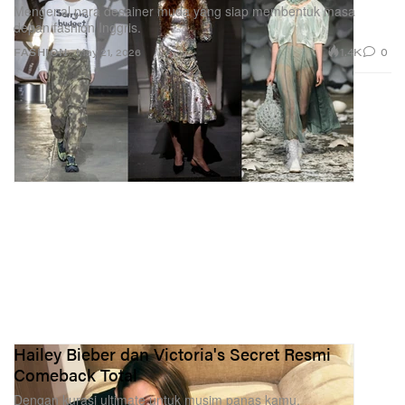
Mengenal para desainer muda yang siap membentuk masa
depan fashion Inggris.
1.4K
0
FASHION
May 21, 2026
Hailey Bieber dan Victoria's Secret Resmi
Comeback Total
Dengan kurasi ultimate untuk musim panas kamu.