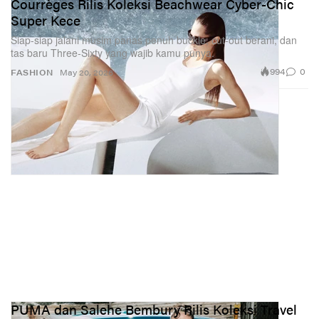
Courrèges Rilis Koleksi Beachwear Cyber-Chic
Super Kece
Siap-siap jalani musim panas penuh buckle, cut-out berani, dan
tas baru Three-Sixty yang wajib kamu punya.
994
0
FASHION
May 20, 2026
PUMA dan Salehe Bembury Rilis Koleksi Travel