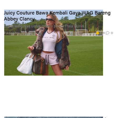
Juicy Couture Bawa Kembali Gaya WAG Bareng
Abbey Clancy
Tepat waktunya untuk musim panas Piala Dunia.
2.1K
0
FASHION
May 20, 2026