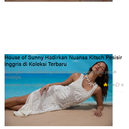
House of Sunny Hadirkan Nuansa Kitsch Pesisir
Inggris di Koleksi Terbaru
Bayangkan kursi dek bergaris dan pesona usang yang penuh
nostalgia.
4.5K
0
FASHION
May 1, 2026