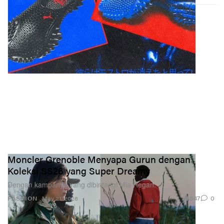
Moncler Grenoble Menyapa Gurun dengan
Koleksi SS26 yang Super Dreamy
Dengan kampanye yang dibintangi Mia Regan.
847
0
FASHION
May 21, 2026