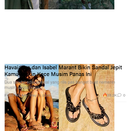
Havaianas dan Isabel Marant Bikin Sandal Jepit
Kamu Makin Kece Musim Panas Ini
Dua sandal edisi spesial yang rilis pas banget buat nemenin
musim pantai kamu.
25.2K
0
FOOTWEAR
May 21, 2026