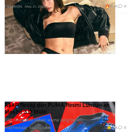
10.1K
0
FASHION
May 21, 2026
A$AP Rocky dan PUMA Resmi Luncurkan
Mostro 3.D Mule
Rilis dalam dua pilihan warna yang berani.
2.1K
0
FOOTWEAR
May 21, 2026