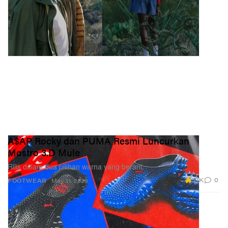
A$AP Rocky dan PUMA Resmi Luncurkan
Mostro 3.D Mule
Rilis dalam dua pilihan warna yang berani.
2.1K
0
FOOTWEAR
May 21, 2026