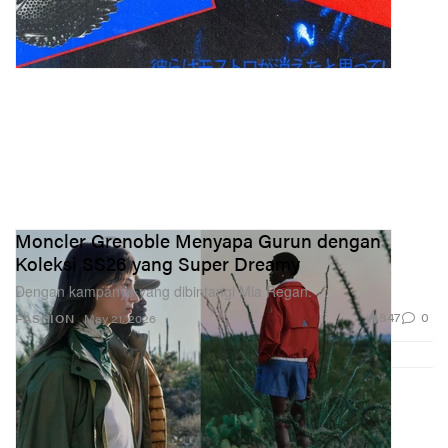
Moncler Grenoble Menyapa Gurun dengan
Koleksi SS26 yang Super Dreamy
Dengan kampanye yang dibintangi Mia Regan.
847
0
FASHION
May 21, 2026