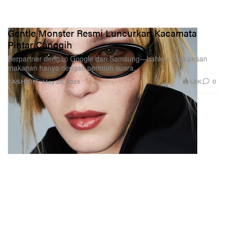
Gentle Monster Resmi Luncurkan Kacamata
Pintar Canggih
Berpartner dengan Google dan Samsung—bahkan bisa pesan
makanan hanya dengan perintah suara.
1.8K
0
FASHION
May 20, 2026