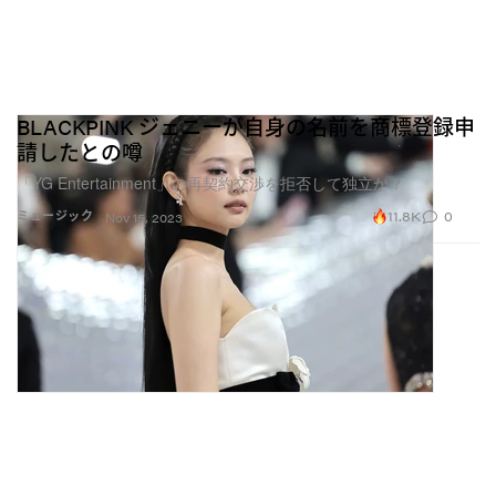
BLACKPINK ジェニーが自身の名前を商標登録申
請したとの噂
「YG Entertainment」の再契約交渉を拒否して独立か？
11.8K
0
ミュージック
Nov 15, 2023