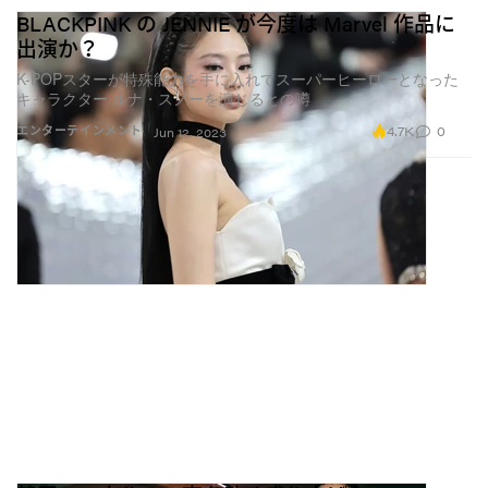
BLACKPINK の JENNIE が今度は Marvel 作品に
出演か？
K-POPスターが特殊能力を手に入れてスーパーヒーローとなった
キャラクター ルナ・スノーを演じるとの噂
4.7K
0
エンターテインメント
Jun 12, 2023