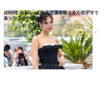
JENNIE の Marvel 作品出演の噂は全くのデマで
あったことが明らかに
彼女の所属事務所「YG Entertainment」が報道を否定
2.1K
0
エンターテインメント
Jun 13, 2023