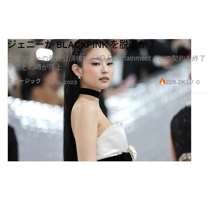
ジェニーが BLACKPINK を脱退か？
世界ツアーの最終公演後に「YG Entertainment」との契約を終了
するとの噂が浮上
226.2K
0
ミュージック
Jul 12, 2023