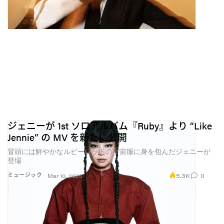
ジェニーが 1st ソロアルバム『Ruby』より “Like
Jennie” の MV を新たに公開
冒頭には鮮やかなルビーレッドの宇宙服に身を包んだジェニーが
登場
5.3K
0
ミュージック
Mar 10, 2025