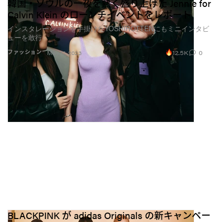
韓国・ソウルの一夜を熱く盛り上げた Jennie for
Calvin Klein のローンチイベントをレポート
インスタレーションを手掛けたYOSHIROTTENにもミニインタビ
ューを敢行
12.5K
0
ファッション
May 17, 2023
BLACKPINK が adidas Originals の新キャンペー