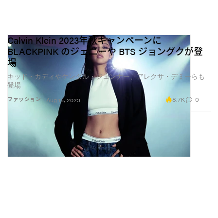
Calvin Klein 2023年秋キャンペーンに
BLACKPINK のジェニーや BTS ジョングクが登
場
キッド・カディやケンダル・ジェンナー、アレクサ・デミーらも
登場
8.7K
0
ファッション
Aug 15, 2023