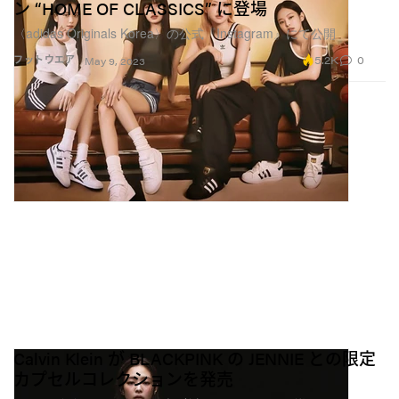
ン “HOME OF CLASSICS” に登場
〈adidas Originals Korea〉の公式『Instagram』にて公開
5.2K
0
フットウエア
May 9, 2023
Calvin Klein が BLACKPINK の JENNIE との限定
カプセルコレクションを発売