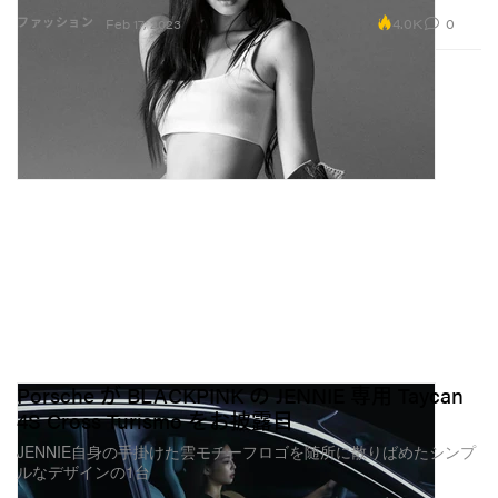
4.0K
0
ファッション
Feb 17, 2023
Porsche が BLACKPINK の JENNIE 専用 Taycan
4S Cross Turismo をお披露目
JENNIE自身の手掛けた雲モチーフロゴを随所に散りばめたシンプ
ルなデザインの1台