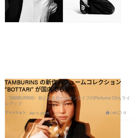
TAMBURINS の新作パフュームコレクション
“BOTTARI” が国内でも発売
〈TAMBURINS〉初となるロールオンタイプのPerfume Oilもライ
ンアップ
1.4K
0
ファッション
Apr 11, 2025