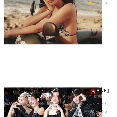
2.6K
0
ファッション
Mar 31, 2026
BLACKPINK が新作ミニアルバム『DEADLINE』
のリリースを予告
2022年の『BORN PINK』以来となる約4年ぶりのプロジェクトに
1.7K
0
ミュージック
Jan 19, 2026