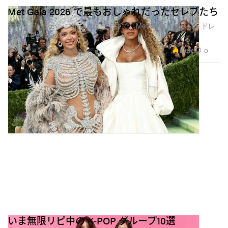
Met Gala 2026 で最もおしゃれだったセレブたち
エマ・チェンバレンからリアーナまで「Met Gala」のベストドレ
ッサーを総まとめ
3.6K
0
ファッション
May 7, 2026
いま無限リピ中の K‑POP グループ10選