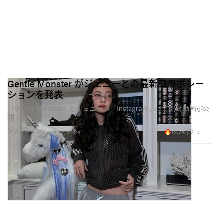
Gentle Monster がジェニーとの最新コラボレー
ションを発表
〈Gentle Monster〉とジェニーの『Instagram』にて開封動画が公
開
12.7K
0
ファッション
Apr 22, 2024