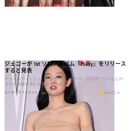
ジェニーが 1st ソロアルバム『Ruby』をリリース
すると発表
チャイルディッシュ・ガンビーノ、ドーチ、デュア・リパらとの
コラボ楽曲を含む全15曲で構成
3.4K
0
エンターテインメント
Jan 23, 2025