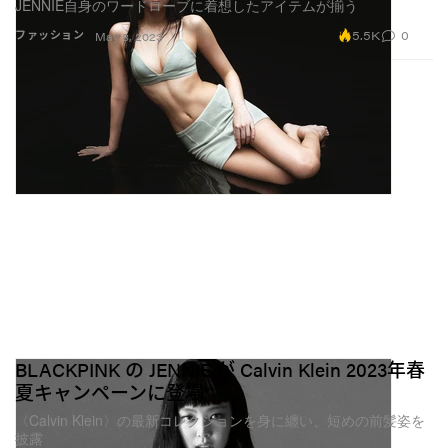
JENNIE自身のワードローブに着想したアイテムが揃う
5.5K
0
ファッション
May 8, 2023
BLACKPINK の JENNIE が Calvin Klein 2023年春
夏キャンペーンに登場
〈Calvin Klein〉の最新コレクションを身に纏い、短めの前髪姿を
披露