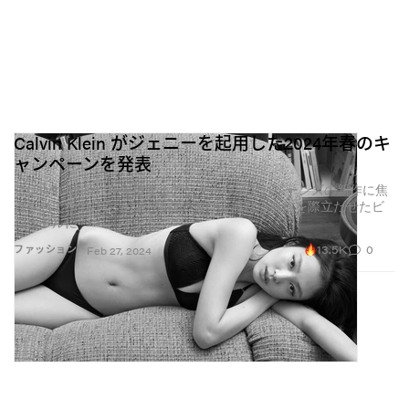
Calvin Klein がジェニーを起用した2024年春のキ
ャンペーンを発表
〈Calvin Klein〉を象徴するアンダーウェアとジーンズの新作に焦
点を当てつつ、ジェニー独自の遊び心溢れる自信を際立たせたビ
ジュアルに
13.5K
0
ファッション
Feb 27, 2024