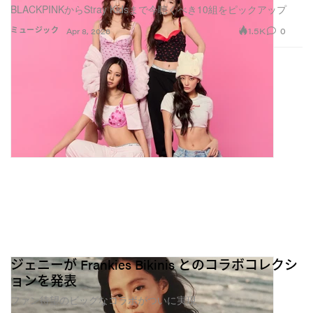
BLACKPINKからStray Kidsまで今聴くべき10組をピックアップ
1.5K
0
ミュージック
Apr 8, 2026
ジェニーが Frankies Bikinis とのコラボコレクシ
ョンを発表
ファン待望のビッグなコラボがついに実現