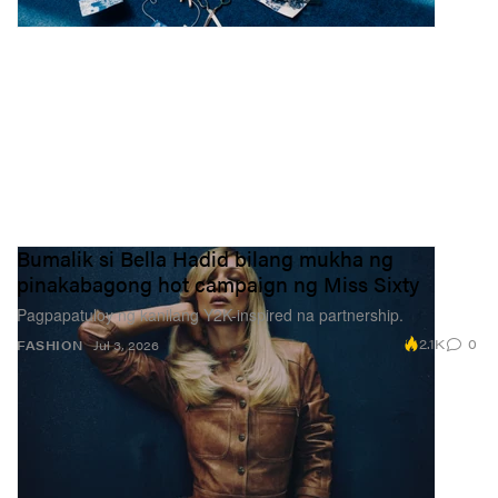
Bumalik si Bella Hadid bilang mukha ng
pinakabagong hot campaign ng Miss Sixty
Pagpapatuloy ng kanilang Y2K-inspired na partnership.
2.1K
0
FASHION
Jul 3, 2026