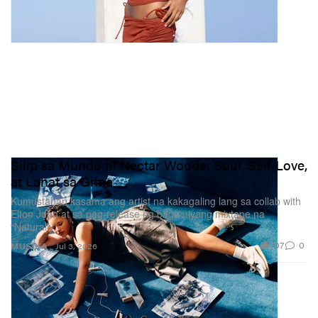
Silip sa Mundo ni Nectar Woode: Soul, Self‑Love,
at Lahat sa Gitna
Kumustahan kasama ang artist na kakagaling lang sa collab with
Elton John at sa pag-release ng bago niyang mixtape na
“Naturally.”
707
0
MUSIKA
Jul 3, 2026