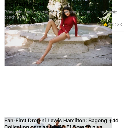
ang Rashi World
Pinaghalo ang klasikong British sporting style at chill na Aussie
beach vibes.
4.7K
0
FASHION
Jul 2, 2026
Fan-First Drop ni Lewis Hamilton: Bagong +44
Collection para sa Ika-20 F1 Season niya