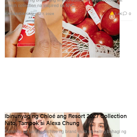
merch collection na inspired sa NYC.
3.4K
0
KAGANDAHAN
Jul 7, 2026
Ibinunyag ng Chloé ang Resort 2027 Collection
Nito, Tampok si Alexa Chung
Sumisilip sa sariling archive ng brand mula sa huling bahagi ng
‘90s.