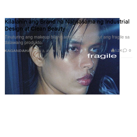
Kilalanin ang Brand na Nagsasama ng Industrial
Design at Clean Beauty
Tinuturing ang makeup bilang armor, nagde-debut ang fragile sa
dalawang produkto.
1.2K
0
KAGANDAHAN
Jul 2, 2026