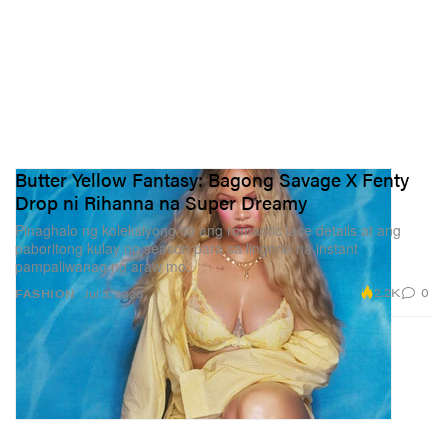
Butter Yellow Fantasy: Bagong Savage X Fenty
Drop ni Rihanna na Super Dreamy
Pinaghalo ng koleksiyong ito ang romantic lace details at ang
paboritong kulay ng season para sa lingerie na instant
pampaliwanag ng araw mo.
2.2K
0
FASHION
Jul 3, 2026