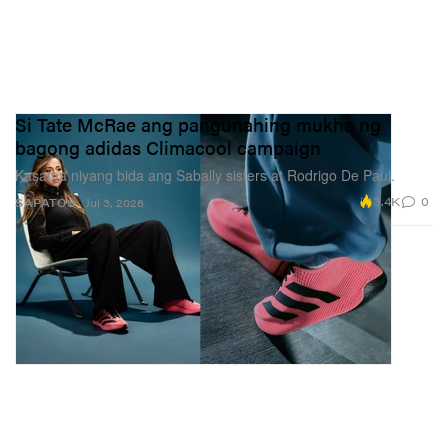
Si Tate McRae ang pangunahing mukha ng
bagong adidas Climacool campaign
Kasama niyang bida ang Sabally sisters at Rodrigo De Paul.
3.4K
0
SAPATOS
Jul 3, 2026