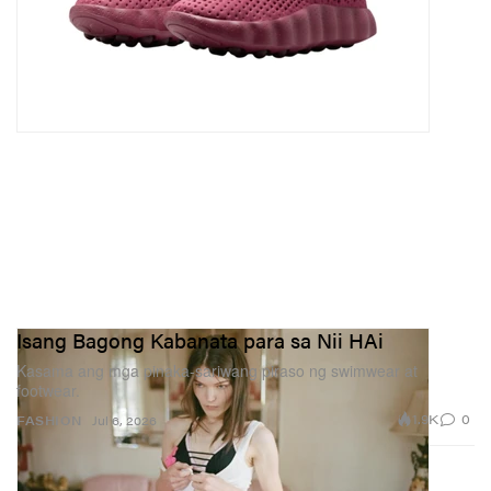
mga magulang mo.
Isang Bagong Kabanata para sa Nii HAi
Kasama ang mga pinaka-sariwang piraso ng swimwear at
footwear.
1.9K
0
FASHION
Jul 6, 2026