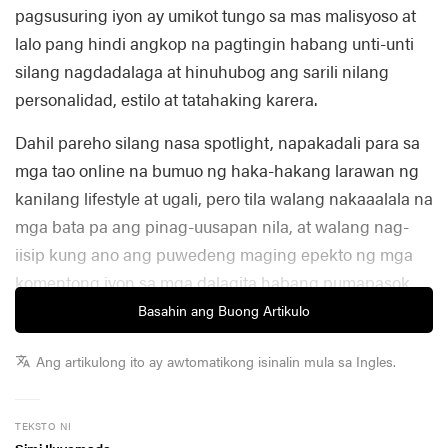
pagsusuring iyon ay umikot tungo sa mas malisyoso at
lalo pang hindi angkop na pagtingin habang unti-unti
silang nagdadalaga at hinuhubog ang sarili nilang
personalidad, estilo at tatahaking karera.
Dahil pareho silang nasa spotlight, napakadali para sa
mga tao online na bumuo ng haka-hakang larawan ng
kanilang lifestyle at ugali, pero tila walang nakaaalala na
mga bata pa ang pinag-uusapan nila, at walang nag-
iisip kung ano ang puwedeng maging epekto ng mga
komentong iyon sa mga dalagita habang pumapasok
sila sa pinakamaselang yugto ng pagdadalaga.
Basahin ang Buong Artikulo
Ang artikulong ito ay awtomatikong isinalin mula sa Ingles.
TEKSTO NI
Simi Iluyomade