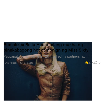
Bumalik si Bella Hadid bilang mukha ng
pinakabagong hot campaign ng Miss Sixty
Pagpapatuloy ng kanilang Y2K-inspired na partnership.
2.1K
0
FASHION
Jul 3, 2026