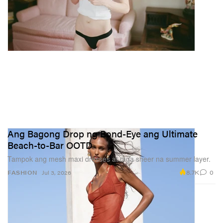
Ang Bagong Drop ng Bond-Eye ang Ultimate
Beach-to-Bar OOTD
Tampok ang mesh maxi dresses at mga sheer na summer layer.
8.7K
0
FASHION
Jul 3, 2026