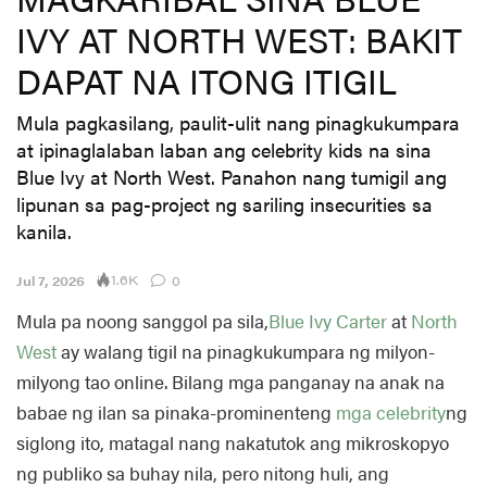
IVY AT NORTH WEST: BAKIT
DAPAT NA ITONG ITIGIL
Mula pagkasilang, paulit-ulit nang pinagkukumpara
at ipinaglalaban laban ang celebrity kids na sina
Blue Ivy at North West. Panahon nang tumigil ang
lipunan sa pag-project ng sariling insecurities sa
kanila.
1.6K
Jul 7, 2026
0
Mula pa noong sanggol pa sila,
Blue Ivy Carter
at
North
West
ay walang tigil na pinagkukumpara ng milyon-
milyong tao online. Bilang mga panganay na anak na
babae ng ilan sa pinaka-prominenteng
mga celebrity
ng
siglong ito, matagal nang nakatutok ang mikroskopyo
ng publiko sa buhay nila, pero nitong huli, ang