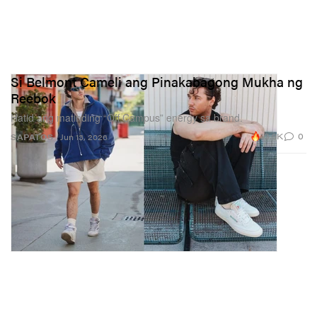
simulan ang kanilang mga karera. Pero ang mga
pinakabagong batikos at paghahambing ay mas
tumatama sa itsura nila kaysa sa talento nila.
Si Belmont Cameli ang Pinakabagong Mukha ng
Reebok
Hatid ang matinding “Off Campus” energy sa brand.
13.9K
0
SAPATOS
Jun 13, 2026
Si West, bagamat bata pa, ay may napaka-distinct na
estilo. Nasa edad na siya kung kailan gusto mong mag-