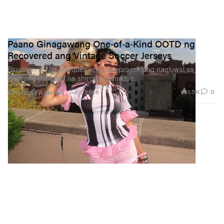
Paano Ginagawang One‑of‑a‑Kind OOTD ng
Recovered ang Vintage Soccer Jerseys
Binalikan ni Mia Marquez ang mga proyektong nagluwal sa
kaniyang pamatay na shirring technique.
1.5K
0
Jul 2, 2026
SPORTS
FASHION