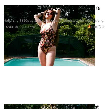
Nag-team Up ang Fruity Booty at Carmen para
sa Retro Swimwear Collab
Hatid ang 1980s cuts, Dutch florals, at deadstock na mga sarong.
11.1K
0
FASHION
Jul 2, 2026
Nag-team Up ang Alex Eagle Sporting Club at