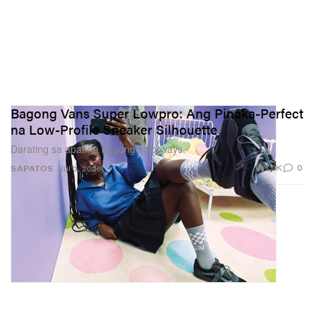
Bagong Vans Super Lowpro: Ang Pinaka-Perfect
na Low-Profile Sneaker Silhouette
Darating sa apat na bagong colorways.
1.9K
0
SAPATOS
Jul 3, 2026