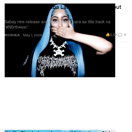
North West Kakababa Lang ng Kanyang Debut
EP
Sabay nire-release ang music video para sa title track na
“#N0rth4evr.”
2.0K
0
MUSIKA
May 1, 2026
Mahigit isang linggo na ngayong pinaglalagay nang
magkatabi ang mga litrato ni Carter mula sa
Met Gala
,
basketball
games at ang
Mufasa: The Lion King
premiere, na itinatabi sa mga litrato ni West mula sa
Paris Fashion Week
. Dagdag pa rito, umiikot sa social
media ang isang AI video ni West, isang peke umanong