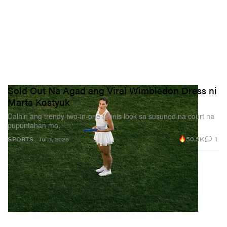
Sold Out Na Agad ang Viral Wimbledon Dress ni
Marta Kostyuk
Dalhin ang trendy two‑in‑one tennis look sa susunod na court na
pupuntahan mo.
50.5K
1
SPORTS
Jul 3, 2026