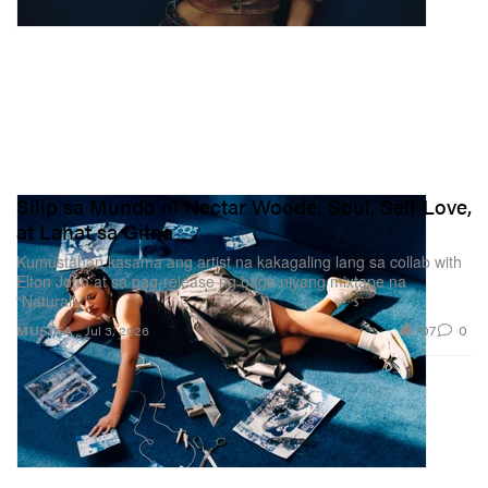
Silip sa Mundo ni Nectar Woode: Soul, Self‑Love,
at Lahat sa Gitna
Kumustahan kasama ang artist na kakagaling lang sa collab with
Elton John at sa pag-release ng bago niyang mixtape na
“Naturally.”
707
0
MUSIKA
Jul 3, 2026