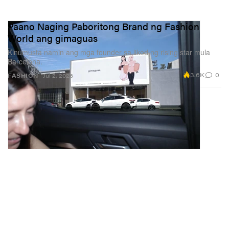
Paano Naging Paboritong Brand ng Fashion
World ang gimaguas
Kinumusta namin ang mga founder sa likod ng rising star mula
Barcelona.
3.6K
0
FASHION
Jul 2, 2026