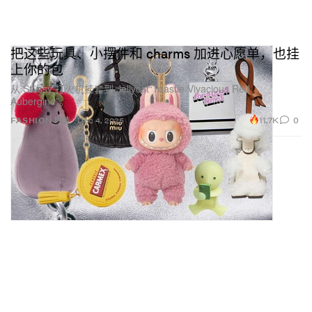
把这些玩具、小摆件和 charms 加进心愿单，也挂
上你的包
从 Stüssy 打火机挂套到 Jellycat“Toastie Vivacious Red
Aubergine”。
11.7K
0
FASHION 时装
Dec 4, 2025