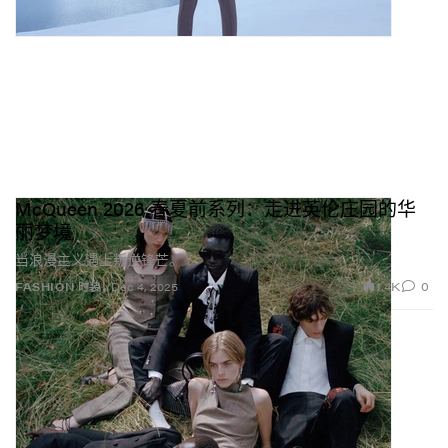
McQueen 2026 春夏前系列：走进英伦庄园的华
丽梦境
当浪漫主义遇上叛逆锋芒。
1.4K
0
FASHION 时装
Dec 4, 2025