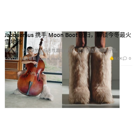
Jacquemus 携手 Moon Boot 回归，解锁今冬最火
雪地靴
羊毛毡、仿皮草加上标志性趣味设计，让冬日造型瞬间升温。
8.0K
0
FOOTWEAR 球鞋
Dec 4, 2025