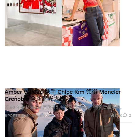
Amber Valletta 携手 Chloe Kim 领衔 Moncler
Grenoble 全新星光大片
近 60 年来 Moncler 再度推出冬奥级竞速战袍，点燃雪季激情。
1.8K
0
SPORTS 运动
Dec 5, 2025