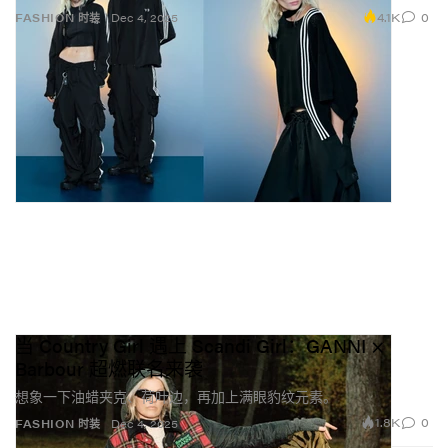
4.1K
0
FASHION 时装
Dec 4, 2025
当 Country Girl 遇上 Scandi Girl：GANNI ×
Barbour 超燃联名来袭
想象一下油蜡夹克、荷叶边，再加上满眼豹纹元素。
1.8K
0
FASHION 时装
Dec 4, 2025