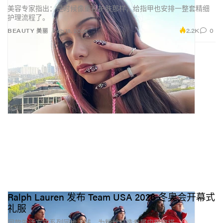
美容专家指出：是时候像重视护肤那样，给指甲也安排一整套精细
护理流程了。
2.2K
0
BEAUTY 美丽
Feb 18, 2026
Ralph Lauren 发布 Team USA 2026 冬奥会开幕式
礼服
同款生活方式系列同步上线，为粉丝打造专属应援穿搭。