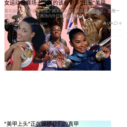
女运动员赛场上，真的该有更多“出圈”美甲
Sukeban 的摔角本身就是一场幻想，而我做的美甲也是
美与运动从来不该被轻视。越来越多我们喜爱的女运动员，正用一
双双抢眼的指甲，在赛场内外打破刻板印象。
这样充满幻想。我很喜欢自己所擅长的日系可爱风，能
1.4K
0
如此完美地融入这个世界。
SPORTS 运动
Jun 11, 2026
想看更多美容内容，不妨继续阅读
Gabe Gordon 最新香
水专题
。
“美甲上头”正在毁掉我们的真甲