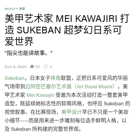
BEAUTY 美丽
美甲艺术家 MEI KAWAJIRI 打
造 SUKEBAN 超梦幻日系可
爱世界
“指尖也能讲故事。”
725
Dec 6, 2025
0
Sukeban
，日本女子
摔角
联盟，正把日系可爱风的华丽
气场带到
迈阿密巴塞尔艺术展（Art Basel Miami）
。美
甲艺术家
Mei Kawajiri
受邀为本次活动打造一整套美甲
造型，既延续她标志性的软萌风格，也呼应 Sukeban 的
视觉叙事。在比赛现场，
美甲设计
早已不只是一个美妆
小细节——而是用来进一步雕刻每位选手鲜明人格，以
及 Sukeban 所构建的完整世界观。