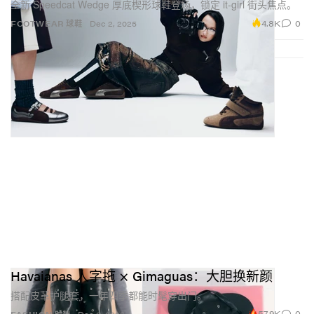
全新 Speedcat Wedge 厚底楔形球鞋登场，锁定 it-girl 街头焦点。
4.8K
0
FOOTWEAR 球鞋
Dec 2, 2025
Havaianas 人字拖 × Gimaguas：大胆换新颜
搭配皮革护腿套，一年四季都能时髦穿出门。
57.9K
0