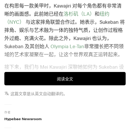
在构思每一款美甲时，Kawajiri 对每个角色都有非常清
晰的画面感。此前她已经在
洛杉矶（LA）
和
纽约
（NYC）
与这家摔角联盟合作过。她表示，Sukeban 将
摔角、娱乐与艺术融为一体的独特气质，让创作过程格
外过瘾、充满火花。除此之外，Kawajiri 也认为，
Sukeban 及其创始人
Olympia Le-Tan
非常擅长把不同领
域的艺术家凝聚在一起，让这个世界观真正运转起来。
接下来，我们与 Mei Kawajiri 深聊她如何为 Sukeban 设
计美甲，将自己的可爱美学融入这个极繁幻想的摔角宇
阅读全文
宙。
这篇文章是从英文自动翻译的。
作者
Hypebae Newsroom