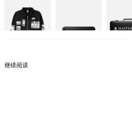
关于与 Olympia Le-Tan 的合作
INITIAL
Mastermind World
Mastermind Wo
Billionaire Boys Club X
Mastermind World X Toyo
X TOYO STEEL
Initial D Cotton Jacket
Steel T-192 Black Steel
Olympia Le-Tan 告诉我，她正在和 Sukeban 推进一个新
立刻购入
Toolbox
立刻购入
项目，我当然立刻就想加入。她把各路艺术家串联成一
立刻购入
个又一个梦幻团队，让这个世界真正鲜活起来。我一直
都是她所有项目的超级粉丝。
关于她一贯风格与这次为 Sukeban
继续阅读
创作的差别
平时我做
美甲
的时候，长度通常都会拉得很长很夸张。
但为了 Sukeban，这次我做的是史上最短的一批指甲。
我很享受在“迷你尺寸”里做文章，却依然能制造强烈视
觉冲击的挑战。
关于本次美甲造型的灵感来源