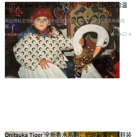
Marine Serre 全新节日大片：一场跨越时空的温
暖返程
用品牌标志性新月符号重构家庭旧照，让记忆与节日氛围再度闪
耀。
1.3K
0
FASHION 时装
Dec 3, 2025
Onitsuka Tiger 全新香水系列：把你最爱的球鞋装