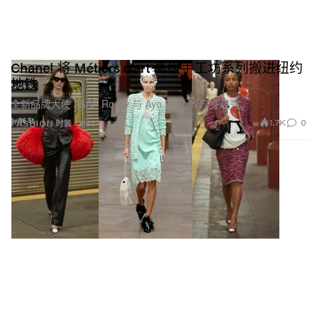
Chanel 将 Métiers d’art 高级手工坊系列搬进纽约
地铁
全新品牌大使 A$AP Rocky 与 Ayo Edebiri 现身观秀。
1.7K
0
FASHION 时装
Dec 3, 2025