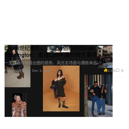
Charli世纪婚礼、顶流情侣档和Chloé
Paddington：走进Lyst年度时尚大事件
一文盘点今年最出圈的趋势、高光名场面与爆款单品。
2.9K
0
FASHION 时装
Dec 3, 2025