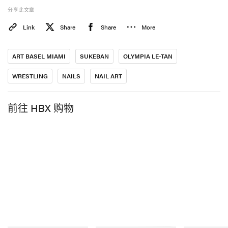
分享此文章
Link
Share
Share
More
ART BASEL MIAMI
SUKEBAN
OLYMPIA LE-TAN
WRESTLING
NAILS
NAIL ART
前往 HBX 购物