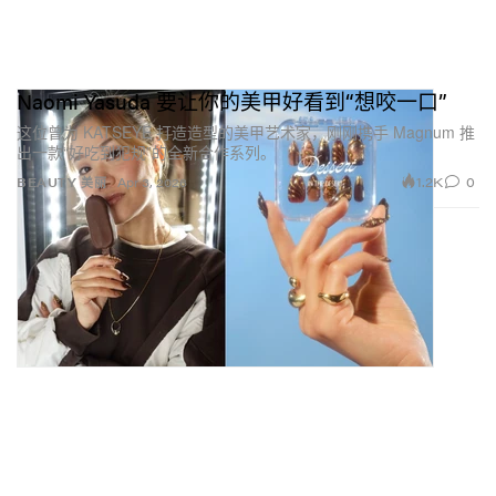
之前我已经在洛杉矶和纽约的 Sukeban 活动上合作过好
几次——每一次都非常好玩。慢慢地，我更了解每个角
色，也更能在脑海中勾勒出她们的指甲该是什么样子。
Naomi Yasuda 要让你的美甲好看到“想咬一口”
每个人都极其独特，而指甲同样能把故事讲得很完整。
这位曾为 KATSEYE 打造造型的美甲艺术家，刚刚携手 Magnum 推
出一款“好吃到犯规”的全新合作系列。
1.2K
0
BEAUTY 美丽
Apr 3, 2026