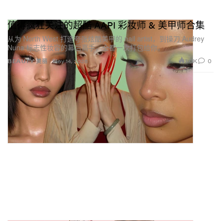
值得疯狂关注的超酷 AAPI 彩妆师 & 美甲师合集
从为 North West 打造夸张炫酷美甲的 nail artist，到操刀 Audrey
Nuna 标志性妆容的幕后高手，全都一次打包给你。
1.0K
0
BEAUTY 美丽
May 14, 2026
关于美甲的牢固度
我用了非常牢的甲胶，几乎不可能掉！但说实话，就算
真的掉了也一样很酷，因为那就代表她们真的在拼尽全
力。
关于摔角与美甲这个意想不到的组合