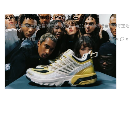
Salomon 庆祝 ACS PRO 诞生 20 周年
以 2005 年未正式发售的鞋款为灵感，再加上一场横扫全城的寻宝活
动。
938
0
FOOTWEAR 球鞋
Dec 3, 2025