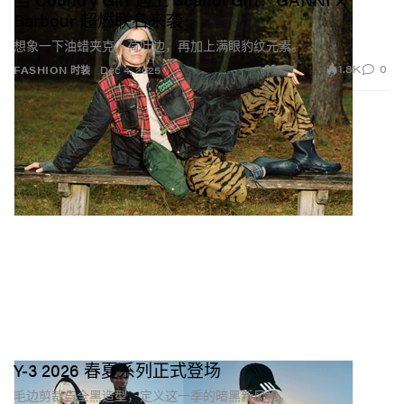
Barbour 超燃联名来袭
想象一下油蜡夹克、荷叶边，再加上满眼豹纹元素。
1.8K
0
FASHION 时装
Dec 4, 2025
Y-3 2026 春夏系列正式登场
毛边剪裁与全黑造型，定义这一季的暗黑新风格。