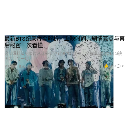
最新BTS纪录片全解析：上映时间、剧情亮点与幕
后秘密一次看懂
这部爆料级纪录片从迷茫低谷到铁血兄弟情，全程真实记录BTS镜
头前后的一切。
2.6K
0
MUSIC 音乐
Mar 17, 2026