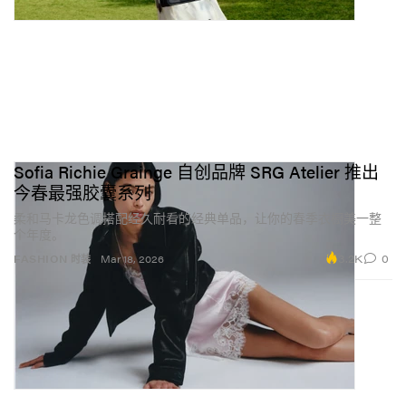
Sofia Richie Grainge 自创品牌 SRG Atelier 推出
今春最强胶囊系列
柔和马卡龙色调搭配经久耐看的经典单品，让你的春季衣橱美一整
个年度。
3.2K
0
FASHION 时装
Mar 18, 2026