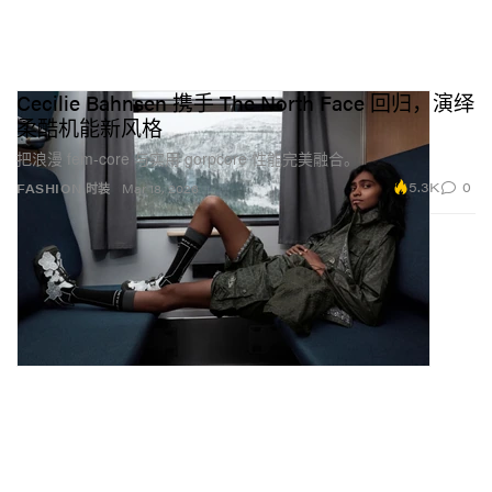
Cecilie Bahnsen 携手 The North Face 回归，演绎
柔酷机能新风格
把浪漫 fem-core 与实用 gorpcore 性能完美融合。
5.3K
0
FASHION 时装
Mar 18, 2026