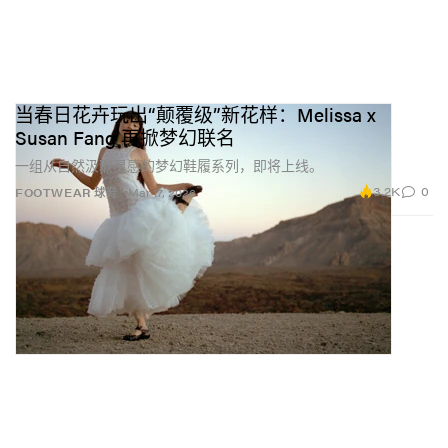
当春日花卉玩出“颠覆级”新花样：Melissa x
Susan Fang 再掀梦幻联名
一组从自然汲取灵感的梦幻鞋履系列，即将上线。
3.2K
0
FOOTWEAR 球鞋
Mar 17, 2026