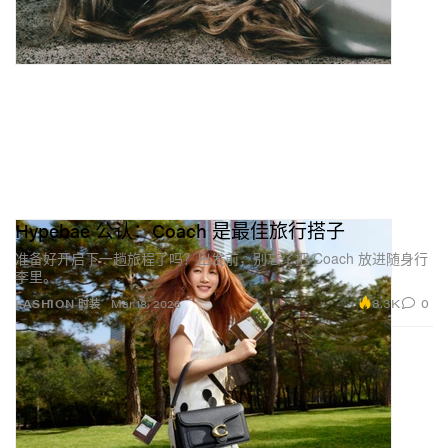
Hypebae 公认：Coach 是最佳旅行搭子
准备好开启下一趟旅程了吗？出发前，别忘了把 Coach 放进随身行
李里。
8.3K
0
FASHION 时装
Mar 18, 2026