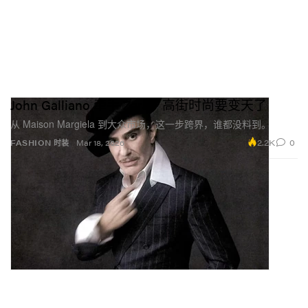
John Galliano 牵手 Zara，高街时尚要变天了
从 Maison Margiela 到大众市场，这一步跨界，谁都没料到。
2.2K
0
FASHION 时装
Mar 18, 2026