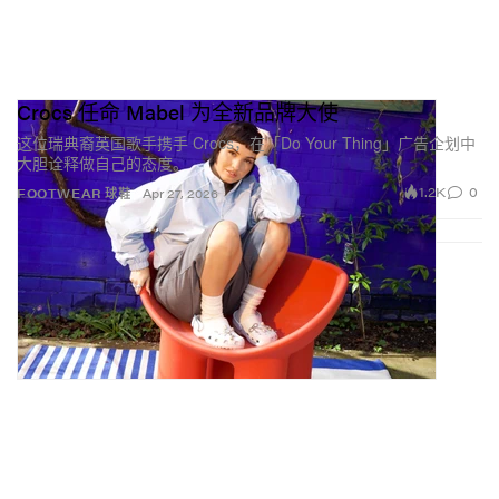
Crocs 任命 Mabel 为全新品牌大使
这位瑞典裔英国歌手携手 Crocs，在「Do Your Thing」广告企划中
大胆诠释做自己的态度。
1.2K
0
FOOTWEAR 球鞋
Apr 27, 2026