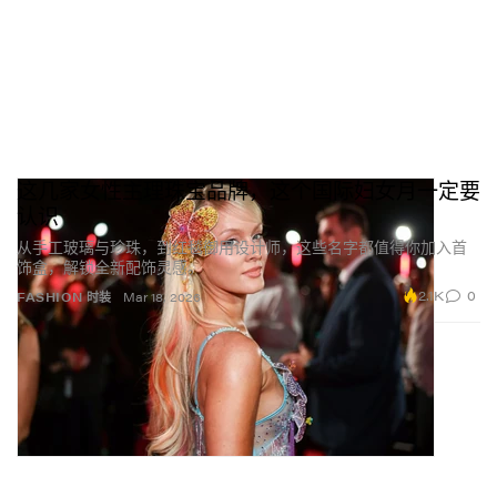
这几家女性主理珠宝品牌，这个国际妇女月一定要
认识
从手工玻璃与珍珠，到红毯御用设计师，这些名字都值得你加入首
饰盒，解锁全新配饰灵感。
2.1K
0
FASHION 时装
Mar 18, 2026