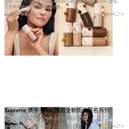
全新 True To Myself Natural Matte Longwear Foundation 登场，
打造柔焦磨皮般的自然雾面底妆。
26.3K
0
BEAUTY 美丽
Mar 17, 2026
Supreme 携手 MM6 推出全新街头联名系列
春日上新，美元钞票与秃鹰元素点燃美式酷感。
5.6K
0
FASHION 时装
Mar 17, 2026