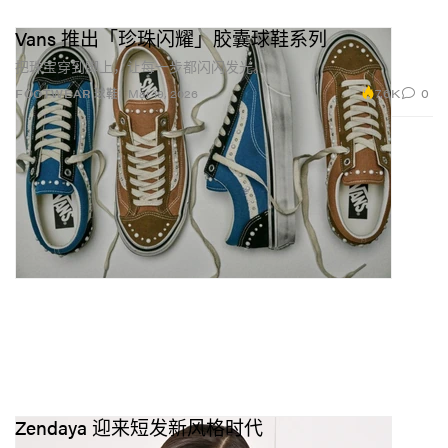
Vans 推出「珍珠闪耀」胶囊球鞋系列
把珠宝穿到脚上，让每一步都闪闪发光。
7.6K
0
FOOTWEAR 球鞋
Mar 19, 2026
Zendaya 迎来短发新风格时代