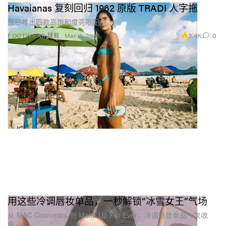
Havaianas 复刻回归 1962 原版 TRADI 人字拖
现已推出四款高饱和度亮眼配色。
3.4K
0
FOOTWEAR 球鞋
Mar 18, 2026
用这些冷调唇妆单品，一秒解锁“冰雪女王”气场
从 MAC Cosmetics 到 Make Up For Ever，冷调唇妆单品一次收
全。