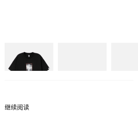
INITIAL
Puma
Puma
Billionaire Boys Club X
Speedcat Once-A-Year
H-Street Once
Initial D Cotton T-Shirt 1
立刻购入
立刻购入
立刻购入
继续阅读