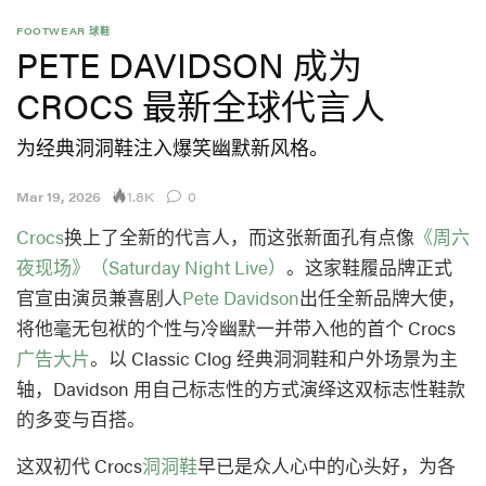
FOOTWEAR 球鞋
PETE DAVIDSON 成为
CROCS 最新全球代言人
为经典洞洞鞋注入爆笑幽默新风格。
1.8K
Mar 19, 2026
0
Crocs
换上了全新的代言人，而这张新面孔有点像
《周六
夜现场》（Saturday Night Live）
。这家鞋履品牌正式
官宣由演员兼喜剧人
Pete Davidson
出任全新品牌大使，
将他毫无包袱的个性与冷幽默一并带入他的首个 Crocs
广告大片
。以 Classic Clog 经典洞洞鞋和户外场景为主
轴，Davidson 用自己标志性的方式演绎这双标志性鞋款
的多变与百搭。
这双初代 Crocs
洞洞鞋
早已是众人心中的心头好，为各