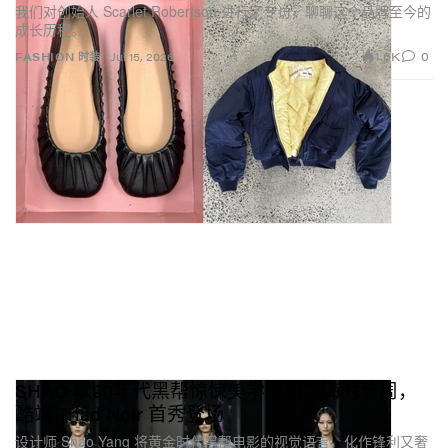
我们对创始人 Scarlet Robertson 进行了专访，聊聊这个品牌至今的
淘汰的气质，同时也能表达她的身份与态度。她重视体
成长历程。
验，会被那些独特且“有心思”的设计吸引。归根结底，
1.6K
0
FASHION 时装
Jul 15, 2026
她把时尚视为自我表达的一种语言。
SHAO 以90年代黑帮惊悚美学亮相上海时装周，
酷飒 Triad Noir 首秀登场
设计师 Shao Yang 将黄金时代黑帮电影的视觉语言，化作锋利又奢