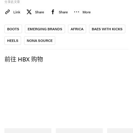
分享此文章
Link
Share
Share
More
BOOTS
EMERGING BRANDS
AFRICA
BAES WITH KICKS
HEELS
NONA SOURCE
前往 HBX 购物
在本期
Baes With Kicks
专题中，我们与 Chebou-Moth
深聊了她创立品牌的灵感、她心中理想的穿着者，以及
对未来的期许。继续往下滑，解锁完整对谈。