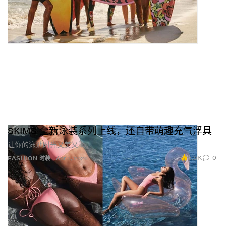
除了材料之外，品牌的商业模式同样以责任为前提。我
们主要采用预订制的运营方式，也就是按需求生产，而
不是大量压货囤货。这既大大减少了浪费，又能保持产
品的独特性与高品质。对我们来说，可持续意味着有意
识地创造：减少浪费、珍视工艺，并设计出能被珍藏多
年之物。
SKIMS 全新泳装系列上线，还自带萌趣充气浮具
OMÔL 接下来有什么计划？
我们的目标，是持续将 OMÔL 打造为一个具备自我觉知
让你的泳池时光又美又飒。
的全球奢华品牌。我们希望扩展 Totem 宇宙，探索更多
5.5K
0
FASHION 时装
Apr 3, 2026
品类，并进一步深化围绕身份、工艺与文化的叙事。同
时，我们也专注于壮大品牌社群，创造的不仅仅是产
品，而是一种真正与我们产生共鸣的整体体验。