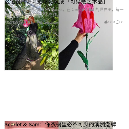
这位设计师，把球鞋玩成「可穿戴艺术品」
从天价球鞋到最新款 Nike Dunks，在 Cereal Artist 的世界里，每一
双鞋都是独一无二的艺术杰作。
1.8K
0
FOOTWEAR 球鞋
Feb 26, 2026
你的鞋履中融入了大量西非和中非的传统艺术元素，这
些风格最打动你的是什么？
品牌深受雕塑形态与象征性物件的启发——尤其是我们
传统艺术中常见的那些形制。比如 Totem 鞋跟，就是通
过造型去讲述身份与故事的一个缩影。
吸引我的，是这些元素在美感之外所承载的意义。它们
不只是装饰，而是代表着传承、个性以及一种极具力量
的视觉语言，这与 OMÔL 想要打造“如同艺术品般作品”
的愿景高度契合。
在你心中，OMÔL 的顾客是怎样的人？
她是一位真正热爱时尚的人，追求的是远远超越潮流本
Scarlet & Sam：你衣橱里必不可少的澳洲潮牌
身的东西。她希望单品拥有高级质感、创意与不被时间