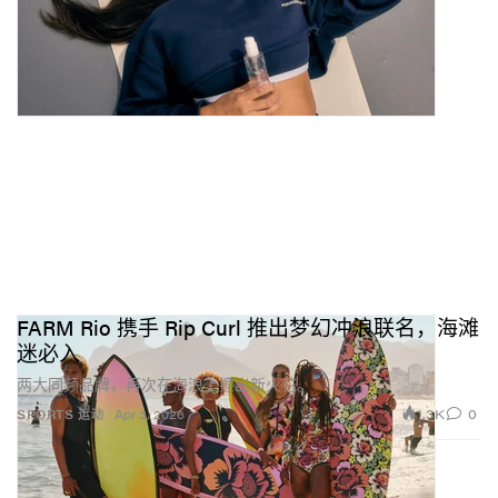
FARM Rio 携手 Rip Curl 推出梦幻冲浪联名，海滩
迷必入
两大同频品牌，再次在海浪上擦出新火花。
1.3K
0
SPORTS 运动
Apr 3, 2026