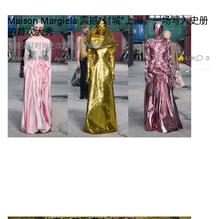
Maison Margiela 震撼“封城”上海，一场写入史册
的首次大秀
亲眼见证时尚史改写的现场瞬间。
4.1K
0
FASHION 时装
Apr 1, 2026