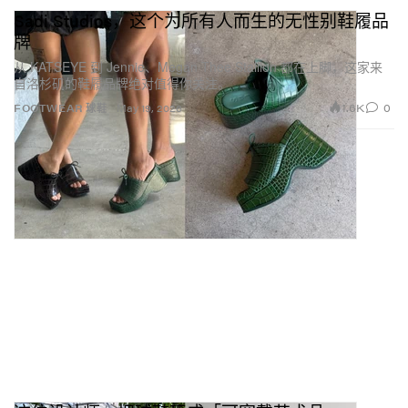
Sadi Studios，这个为所有人而生的无性别鞋履品
牌
从 KATSEYE 到 Jennie、Megan Thee Stallion 都在上脚，这家来
自洛杉矶的鞋履品牌绝对值得你关注。
1.6K
0
FOOTWEAR 球鞋
May 19, 2026