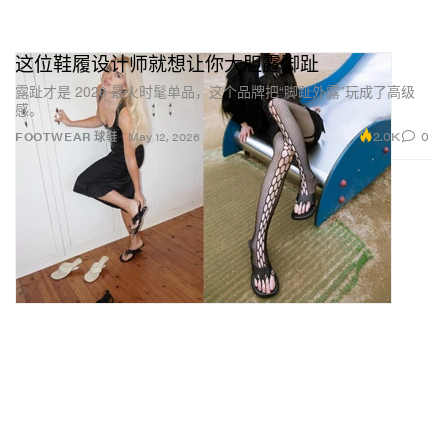
时尚品牌——既敢于不按常理出牌，也张扬璀璨。起点
非常私人：Totem 系列的灵感来自我父亲旅行收藏中的
这位鞋履设计师就想让你大胆露脚趾
一组雕塑。与艺术、文化和叙事之间那种情感联结，自
露趾才是 2026 最火时髦单品，这个品牌把“脚趾外露”玩成了高级
然而然延展成成衣、鞋履与配饰，让每一件作品都像一
感。
座可穿戴的雕塑——大胆、有所指、并且富有意义。
2.0K
0
FOOTWEAR 球鞋
May 12, 2026
品牌名字背后有什么故事？
Omôl 在我父亲的语言中意为 “mademoiselle（小姐）”
——这是喀麦隆众多多元而丰沛语言中的一种。它代表
的是当代、自信的女性：敢于表达、独立自洽、毫不为
自己道歉。这个名字承载着身份与归属感，而这正是品
牌 DNA 的核心。