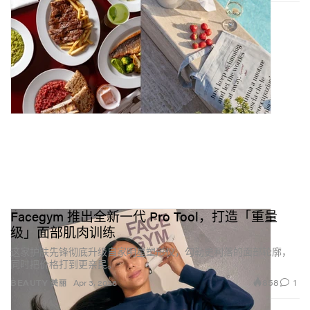
好处。人们被那些足够出挑却又能无缝融入衣橱的设计
吸引，而 Totem Boot 正是在做这件事——让我们每一步
都能走得有力量、也格外与众不同。
你们最近还与
Nona Source
推出了合作系列。可持续在
你的设计过程中有多重要？
对我来说，可持续是设计思考中的核心部分。与 NONA
SOURCE 的合作，让我们得以使用 LVMH 旗下时装屋库
存中的面料，为这些已然存在的高品质材料赋予新生
命。但更重要的是，我们专注于创造在品质与设计上都
经得起时间考验的作品。
Facegym 推出全新一代 Pro Tool，打造「重量
级」面部肌肉训练
这家护肤先锋彻底升级自家明星塑形仪，勾勒更利落的面部轮廓，
同时把价格打到更亲民。
858
1
BEAUTY 美丽
Apr 3, 2026