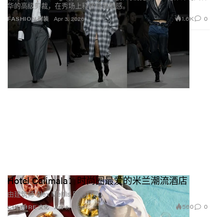
华的高级剪裁，在秀场上释放极致酷感。
1.6K
0
FASHION 时装
Apr 3, 2026
Totem Boot 是你们最受欢迎的单品之一，你觉得它为何
如此有共鸣？
Hotel Calimala：时尚圈最爱的米兰潮流酒店
Totem Boot 之所以能引发共鸣，是因为它一眼就能被认
由建筑师 Alex Meitlis 匠心打造。
出。雕塑般的鞋跟大胆又抢眼，同时在造型上带着一丝
560
0
未来感。它在“宣言式单品”和日常实穿之间拿捏得恰到
CULTURE 文化
Apr 3, 2026