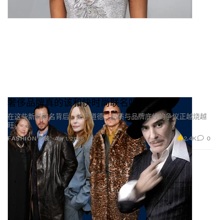
奢侈品牌真的该和快时尚联名吗？
在这些新鲜联名背后，关于道德、品质与品牌底线的争议正越烧越
旺。
2.4K
0
FASHION 时装
Apr 1, 2026