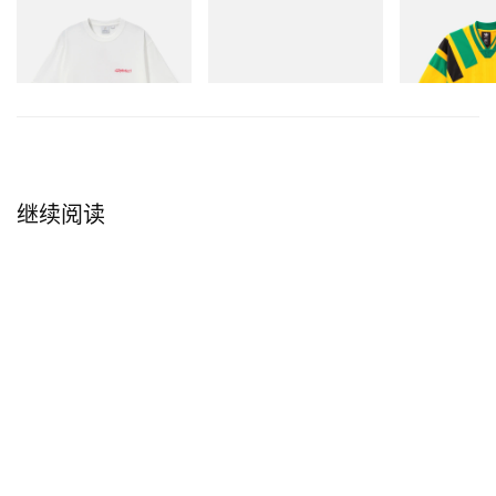
Gramicci
Merrell 1TRL
adidas Origina
姓名：
Nathalie Chebou-Moth
Joker Tee
Merrell 1TRL X Perks And
Adidas Original
Mini Hydro Next Gen Moc
Dead Disney Fo
所在城市：
Paris
立刻购入
立刻购入
立刻购入
身份：
OMÔL 设计师兼品牌创始人
继续阅读
是什么激发你创立这个品牌？
OMÔL 源于我想打造一个兼具自我觉知与强烈表达欲的