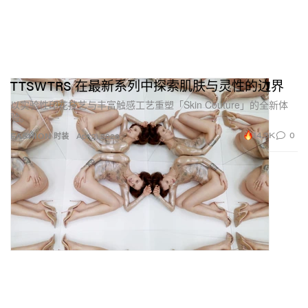
TTSWTRS 在最新系列中探索肌肤与灵性的边界
以实验性印花技艺与丰富触感工艺重塑「Skin Couture」的全新体
验。
14.3K
0
FASHION 时装
Apr 2, 2026