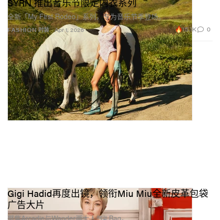
SYRN 推出音乐节限定内衣系列
全新「My First Rodeo」系列，专为音乐节季登场。
15.1K
0
FASHION 时装
Apr 1, 2026
Gigi Hadid再度出镜，领衔Miu Miu全新皮革包袋
广告大片
聚焦Arcadie与Wander两大人气It Bag。