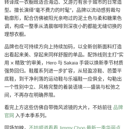
转译成一衣橱既适合海边、又游刃有余于城市的日常造
型。擅长演绎“毫不费力的时髦”，品牌以流动感剪裁勾
勒廓形，配合仿佛被阳光亲吻过的泥土色与柔和糖果色
调，构成一整季从清晨咖啡到深夜小酌都能无缝切换的
理想衣橱。
品牌也在可持续方向上持续加码，以全新创新面料打造
出看起来美、穿起来同样舒服的单品。配饰线则主打“实
用 × 精致”的审美，Hero 与 Sakaia 手袋以焕新季节材质
强势回归。鞋履系列进一步扩容，从轻盈凉鞋、芭蕾平
底鞋，到干净利落的运动鞋与乐福鞋一应俱全，勾勒出
一个性别中立、风格完整的着装语境——盛装与松弛之
间，不再存在明确界限。
看完上方这些仿佛自带微风滤镜的大片，不妨前往
品牌
官网
入手本季系列。
同场加映，
不妨顺道看看 Jimmy Choo 最新一季华丽点