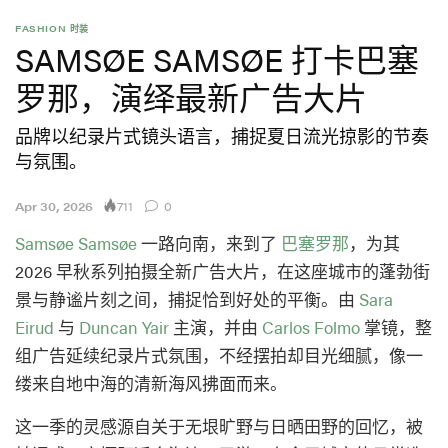
FASHION 时装
SAMSØE SAMSØE 打卡巴塞
罗那，演绎最新广告大片
品牌以纪录片式镜头语言，捕捉夏日流光掠影的节奏
与氛围。
711
Apr 30, 2026
0
Samsøe Samsøe
一路向南，来到了
巴塞罗那
，为其
2026 早秋系列拍摄全新广告大片，在这座城市的蓬勃街
景与静谧片刻之间，捕捉恰到好处的平衡。由
Sara
Eirud
与
Duncan Yair
主演，并由
Carlos Folmo
掌镜，整
组广告延续纪录片式氛围，不经摆拍却目光细腻，像一
缕来自地中海的清新海风拂面而来。
这一季的灵感源自关于无垠旷野与日晒田野的回忆，被