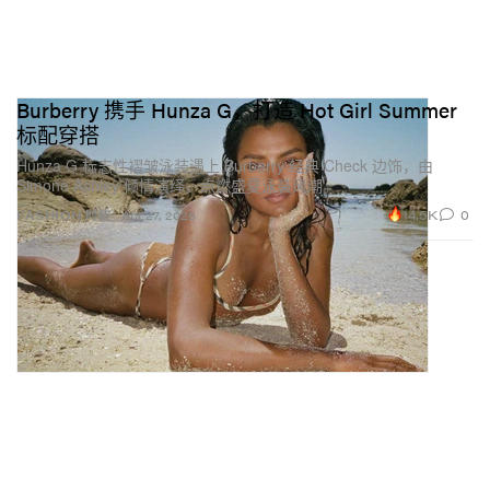
Burberry 携手 Hunza G，打造 Hot Girl Summer
标配穿搭
Hunza G 标志性褶皱泳装遇上 Burberry 经典 Check 边饰，由
Simone Ashley 倾情演绎，点燃盛夏泳装风潮。
14.5K
0
FASHION 时装
Apr 27, 2026