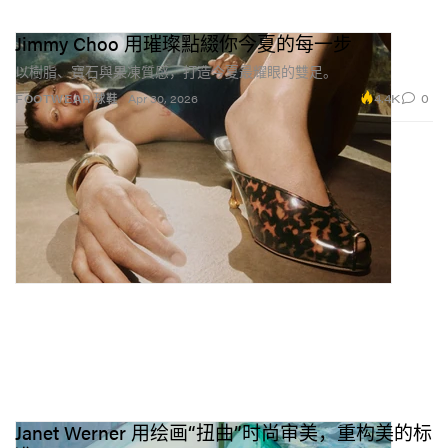
Jimmy Choo 用璀璨點綴你今夏的每一步
以樹脂、寶石與果凍質感，打造今夏最耀眼的雙足。
4.4K
0
FOOTWEAR 球鞋
Apr 30, 2026
Janet Werner 用绘画“扭曲”时尚审美，重构美的标