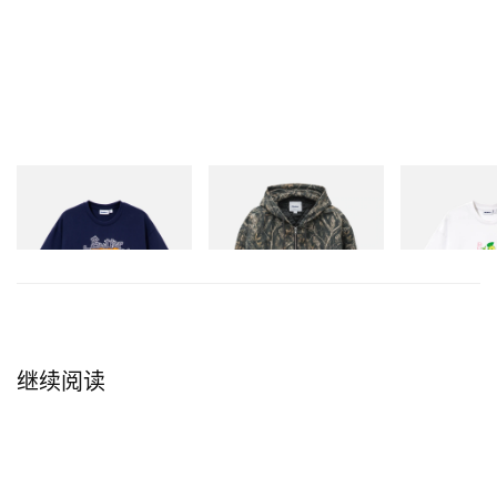
Butter Goods
Butter Goods
Butter Goods
Hammer Tee
Insulated Work Jacket
Paint Tee
立刻购入
立刻购入
立刻购入
继续阅读