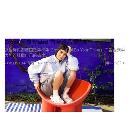
Crocs 任命 Mabel 为全新品牌大使
这位瑞典裔英国歌手携手 Crocs，在「Do Your Thing」广告企划中
大胆诠释做自己的态度。
1.2K
0
FOOTWEAR 球鞋
Apr 27, 2026