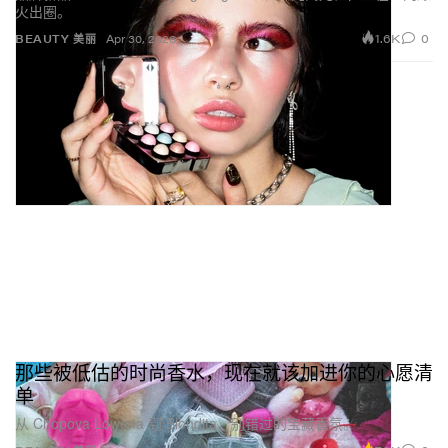
火出圈。
1.6K
0
BEAUTY 美丽
Apr 30, 2026
那些被低估的时尚香水，现在就该加进你的心愿清
单
从 Chopova Lowena 到 Blondita，别错过的宝藏香氛。