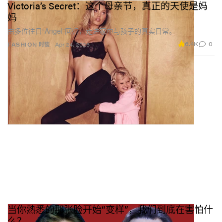
Victoria’s Secret：这个母亲节，真正的天使是妈
妈
由多位往日“Angel”回归，走进家中与孩子的真实日常。
6.4K
0
FASHION 时装
Apr 24, 2026
当你熟悉的那张脸开始“变样”，我们到底在害怕什
么？