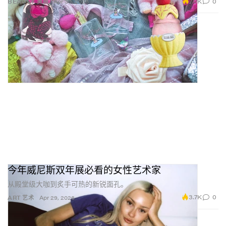
7.0K
0
BEAUTY 美丽
Apr 30, 2026
今年威尼斯双年展必看的女性艺术家
从殿堂级大咖到炙手可热的新锐面孔。
3.7K
0
ART 艺术
Apr 29, 2026