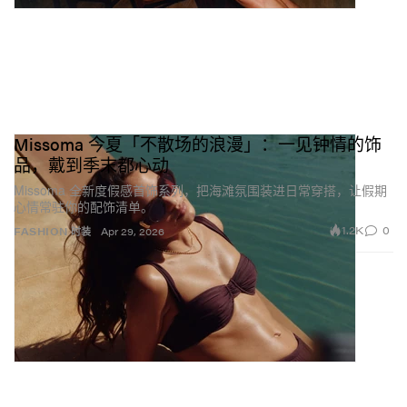
Missoma 今夏「不散场的浪漫」：一见钟情的饰
品，戴到季末都心动
Missoma 全新度假感首饰系列，把海滩氛围装进日常穿搭，让假期
心情常驻你的配饰清单。
1.2K
0
FASHION 时装
Apr 29, 2026