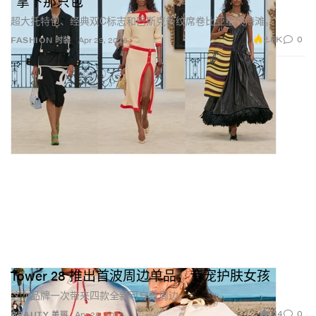
“拿下那只包”
超大托特包、经典双C标志和巴斯克条纹席卷比亚里茨海滩。
2.8K
0
FASHION 时装
Apr 29, 2026
Tower 28 推出首波周边单品，专宠护肤女孩
这次品牌一次带来四款全新可穿戴周边。
914
0
BEAUTY 美丽
Apr 28, 2026