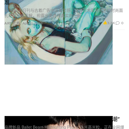
准
从 Vogue 旧刊与古着广告中汲取灵感，这位艺术家将熟悉的时尚面
孔尽数扭曲瓦解，袒露出更赤裸真实的一面。
3.3K
0
ART 艺术
Apr 30, 2026
About-Face全新高光上线：强势带回“高光热潮”
品牌新品 Ballet Beam Highlighting Pearls 珠光高光粒，正在全网爆