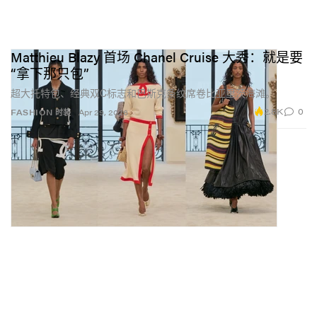
Matthieu Blazy 首场 Chanel Cruise 大秀：就是要
“拿下那只包”
超大托特包、经典双C标志和巴斯克条纹席卷比亚里茨海滩。
2.8K
0
FASHION 时装
Apr 29, 2026