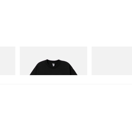
INITIAL
Merrell 1TRL
Billionaire Boys Club X Initial D Cotton T-
Merrell 1TRL X Perks A
Shirt 1
Storm GORE-TEX®
立刻购入
立刻购入