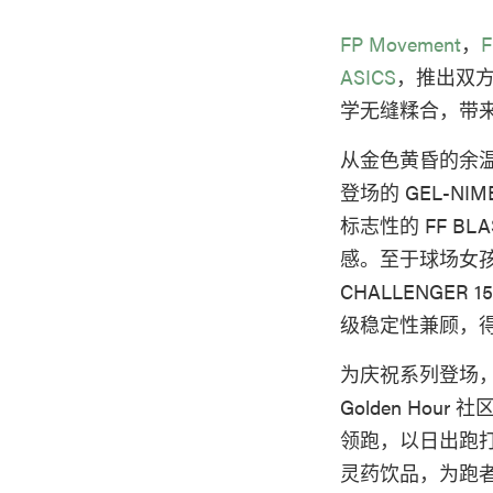
FP Movement
，
F
ASICS
，推出双
学无缝糅合，带
从金色黄昏的余温
登场的 GEL-N
标志性的 FF BL
感。至于球场女孩们——
CHALLENGER
级稳定性兼顾，得
为庆祝系列登场，FP
Golden Hou
领跑，以日出跑打
灵药饮品，为跑