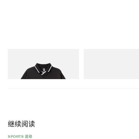
INITIAL
Crocs
Billionaire Boys Club X Initial D Game
Crocs Roy
Shirt
立刻购入
立刻购入
继续阅读
SPORTS 运动