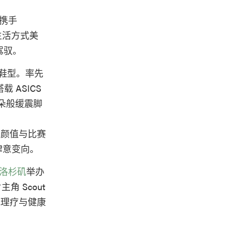
携手
生活方式美
驾驭。
性鞋型。率先
 ASICS
来云朵般缓震脚
将高颜值与比赛
肆意变向。
es 洛杉矶
举办
角 Scout
光理疗与健康