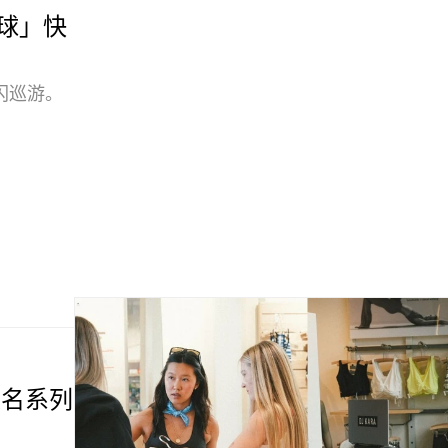
足球」快
闪巡游。
浪联名系列