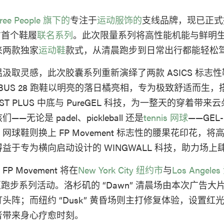
ree People 旗下的
专注于
运动服饰的
支线品牌，现已正式
方首个鞋履
联名系列
。此次限量系列将高性能机能与鲜明
来两款独家
运动鞋
款式，从清晨跑步到日常出行都能轻松
汲取灵感，此次胶囊系列重新演绎了两款 ASICS 标志
IMBUS 28 跑鞋以明亮的落日橘亮相，专为极致舒适而生，搭载
AST PLUS 中底与 PureGEL 科技，为一整天的穿着带
无论是 padel、pickleball 还是
tennis 网球
——GEL-
 15 网球鞋则换上 FP Movement 标志性的腰果花印花，
益于专为横向启动设计的 WINGWALL 科技，助力场上
 Movement 将在
New York City 纽约市
与
Los Angel
r 社区跑步系列活动。洛杉矶的 “Dawn” 清晨场由本次广告大片主
头阵；而纽约 “Dusk” 黄昏场则主打修复体验，设置红
者带来身心疗愈时刻。