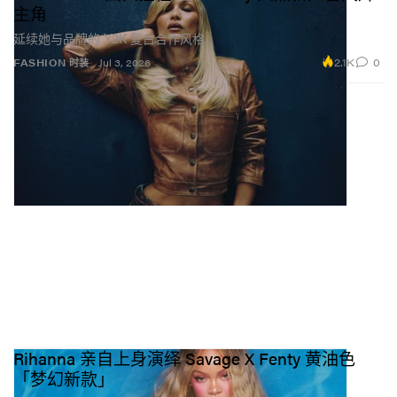
主角
延续她与品牌的 Y2K 复古合作风格。
2.1K
0
FASHION 时装
Jul 3, 2026
Rihanna 亲自上身演绎 Savage X Fenty 黄油色
「梦幻新款」