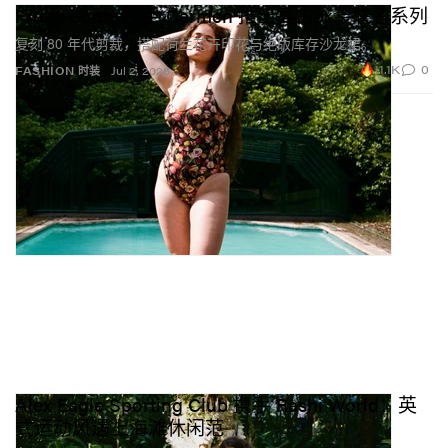
Fruity Booty 携手 Carmen 推出复古泳装联名系列
复刻 80 年代剪裁，搭配荷兰花卉印花与绝版库存沙龙裙。
11.1K
0
FASHION 时装
Jul 2, 2026
Alex Eagle Sporting Club 携手 Rashi World：英
式运动风遇上海滩休闲范