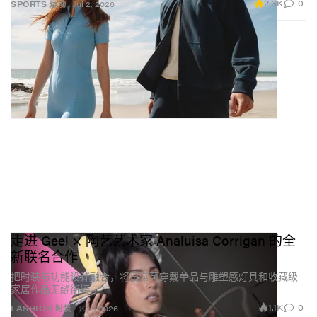
2.3K
0
SPORTS 运动
Jul 2, 2026
走进 Geel × 陶艺艺术家 Analuisa Corrigan 的全
新联名合作
把时装与功能设计融合，将日常可穿戴单品与雕塑感灯具和收藏级
家居作品无缝衔接。
1.1K
0
FASHION 时装
Jul 1, 2026