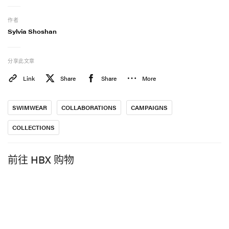
作者
Sylvia Shoshan
分享此文章
Link
Share
Share
More
SWIMWEAR
COLLABORATIONS
CAMPAIGNS
COLLECTIONS
前往 HBX 购物