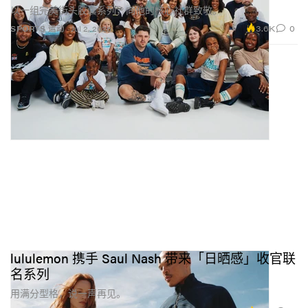
以一组完美街头胶囊系列，向他的核心社群致敬。
3.6K
0
SPORTS 运动
Jul 2, 2026
lululemon 携手 Saul Nash 带来「日晒感」收官联
名系列
用满分型格，说一声再见。