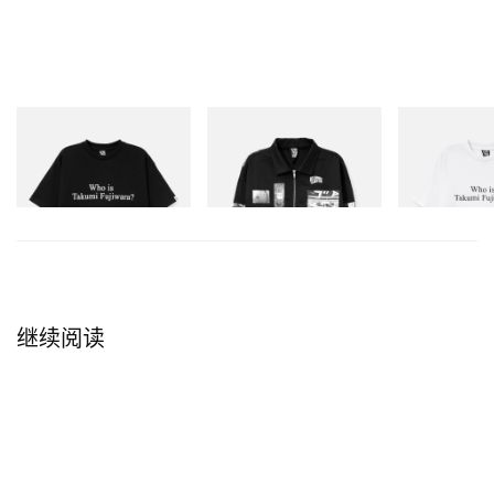
INITIAL
INITIAL
INITIAL
Billionaire Boys Club X
Billionaire Boys Club X
Billionaire Boy
Initial D Cotton T-Shirt 3
Initial D Cotton Jacket
Initial D Cotton
立刻购入
立刻购入
立刻购入
继续阅读