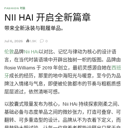
FASHION 时装
NII HAI 开启全新篇章
带来全新泳装与鞋履单品。
1.9K
Jul 6, 2026
0
伦敦
品牌
Nii HAi
以对比、记忆与律动为核心的设计语
言，在当代时装语境中开辟出独树一帜的版图。品牌由
Rosie Williams 于 2019 年创立，最初灵感源自她在
西班
牙
成长的经历，那里的地中海阳光与暖意，至今仍为品
牌注入情绪与气息，即便被伦敦都市的节奏与粗粝质感
层层滤过，依然清晰可感。
以胶囊式限量发布为核心，Nii HAi 持续探索刚柔之间、
基础必备与态度单品之间的微妙张力，打造可叠穿、可
翻转、可多重造型的设计。品牌从不为衣着下定义，而
是鼓励大胆试验，让每一位穿着者都能诠释出只属于自