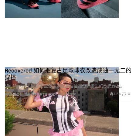
Recovered 如何把复古足球球衣改造成独一无二的
穿搭
Mia Marquez 回顾那些促成她标志性抽褶设计诞生的改造作品。
1.5K
0
Jul 2, 2026
FASHION 时装
SPORTS 运动