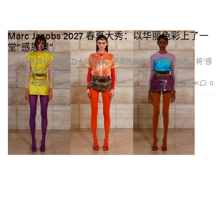
Marc Jacobs 2027 春夏大秀：以华丽色彩上了一
堂“感恩课”
一场只有四分钟却电力十足的秀，用高饱和色彩与戏剧张力，将“感
恩”演绎得张扬又动人。
1.4K
0
FASHION 时装
Jun 30, 2026