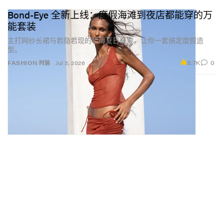
Bond-Eye 全新上线：度假海滩到夜店都能穿的万
能套装
主打网纱长裙与若隐若现的轻薄夏日叠穿，让你一套搞定度假造
型。
8.7K
0
FASHION 时装
Jul 3, 2026