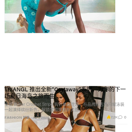
TRIANGL 推出全新“Castaway”系列，为你的下一
场夏日海岛之旅而生
全新 Butter Crochet Stripe 钩针单品登场，与品牌标志性闪耀泳装
一起演绎缤纷新色，解锁度假穿搭新灵感。
7.2K
0
FASHION 时装
Jul 1, 2026