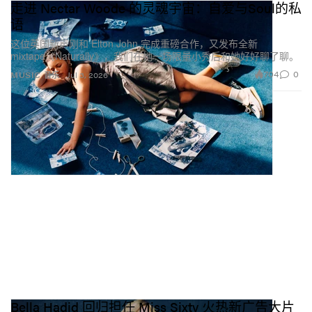
走进 Nectar Woode 的灵魂宇宙：自爱与Soul的私
语
这位英国新声刚和 Elton John 完成重磅合作，又发布全新
mixtape《Naturally》，我们在她一场限量小秀后和她好好聊了聊。
704
0
MUSIC 音乐
Jul 3, 2026
Bella Hadid 回归担任 Miss Sixty 火热新广告大片