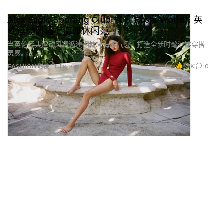
Alex Eagle Sporting Club 携手 Rashi World：英
式运动风遇上海滩休闲范
当英伦经典运动风邂逅澳洲慵懒海滩气息，打造全新时髦沙滩穿搭
灵感。
4.7K
0
FASHION 时装
Jul 2, 2026