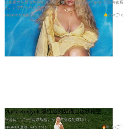
以本季大热黄油色搭配浪漫蕾丝细节，Savage X Fenty 全新内衣系
列，让你的每日心情都被点亮。
2.2K
0
FASHION 时装
Jul 3, 2026
Marta Kostyuk 爆红温网战袍已被秒抢空
把这套“二合一”网球战袍，穿到你身边的球场上。
50.4K
1
SPORTS 运动
Jul 3, 2026