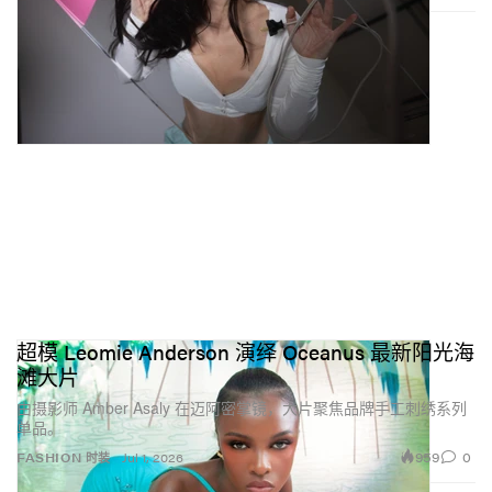
超模 Leomie Anderson 演绎 Oceanus 最新阳光海
滩大片
由摄影师 Amber Asaly 在迈阿密掌镜，大片聚焦品牌手工刺绣系列
单品。
959
0
FASHION 时装
Jul 1, 2026