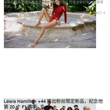
当英伦经典运动风邂逅澳洲慵懒海滩气息，打造全新时髦沙滩穿搭
灵感。
4.7K
0
FASHION 时装
Jul 2, 2026
Lewis Hamilton +44 推出粉丝限定新品，纪念他
第 20 个 F1 赛季