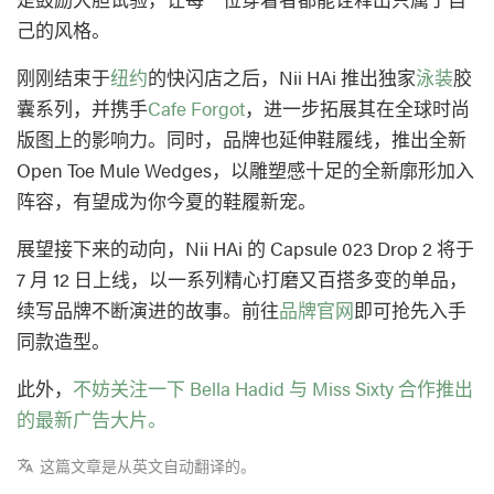
己的风格。
刚刚结束于
纽约
的快闪店之后，Nii HAi 推出独家
泳装
胶
囊系列，并携手
Cafe Forgot
，进一步拓展其在全球时尚
版图上的影响力。同时，品牌也延伸鞋履线，推出全新
Open Toe Mule Wedges，以雕塑感十足的全新廓形加入
阵容，有望成为你今夏的鞋履新宠。
展望接下来的动向，Nii HAi 的 Capsule 023 Drop 2 将于
7 月 12 日上线，以一系列精心打磨又百搭多变的单品，
续写品牌不断演进的故事。前往
品牌官网
即可抢先入手
同款造型。
此外，
不妨关注一下 Bella Hadid 与 Miss Sixty 合作推出
的最新广告大片。
这篇文章是从英文自动翻译的。