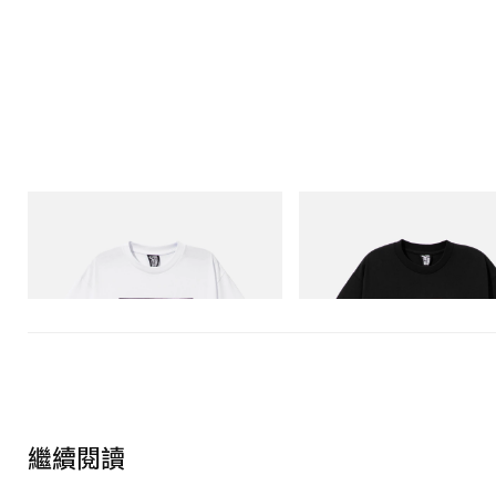
INITIAL
INITIAL
Billionaire Boys Club X Initial D Cotton T-
BILLIONAIRE BOYS CLUB X IN
Shirt 2
COTTON T-SHIRT #1
立即購入
立即購入
繼續閱讀