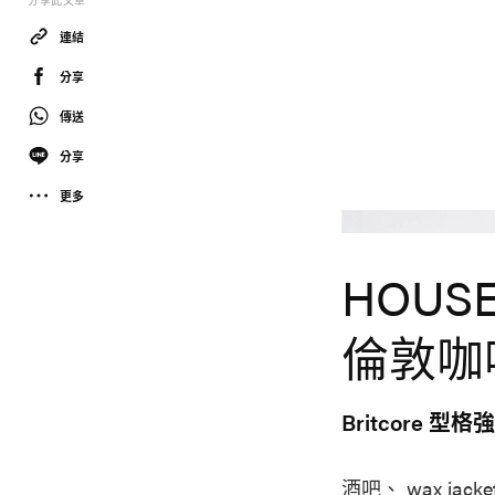
分享此文章
連結
分享
傳送
分享
更多
House Of Sunny
HOUS
倫敦咖
Britcore 型
酒吧、 wax ja