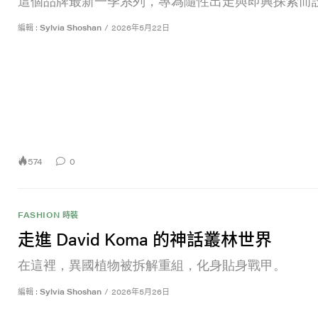
這個品牌最新一季系列，專為隨性出走與即興探索而
編輯 :
Sylvia Shoshan
/
2026年5月22日
574
0
FASHION 時裝
走進 David Koma 的神話叢林世界
在這裡，異國植物被拆解重組，化身貼身戰甲。
編輯 :
Sylvia Shoshan
/
2026年5月26日