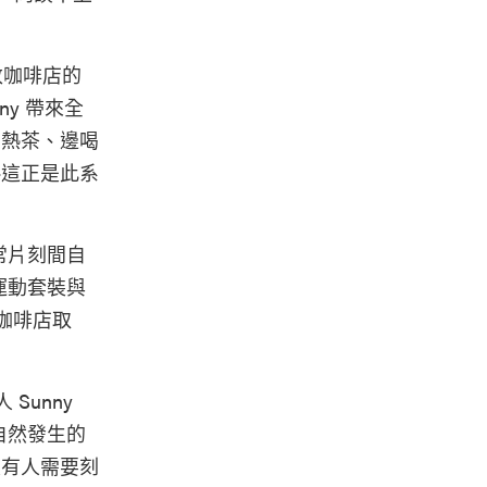
敦咖啡店的
nny 帶來全
完的熱茶、邊喝
—這正是此系
常片刻間自
運動套裝與
間咖啡店取
Sunny
自然發生的
沒有人需要刻