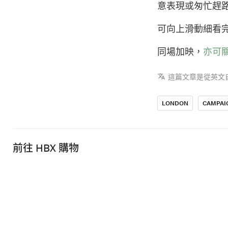
意表現或匆忙趕
可向上滑動細看
同場加映，
亦可關注
這篇文章是從英文
LONDON
CAMPAI
前往 HBX 購物