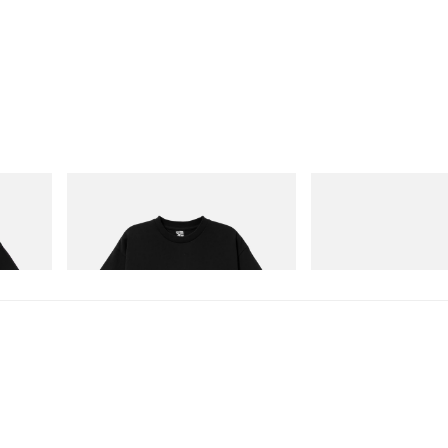
INITIAL
Crocs
ITIAL D
Billionaire Boys Club X Initial D Cotton T-
Crocs Roy
Shirt 3
立即購入
立即購入