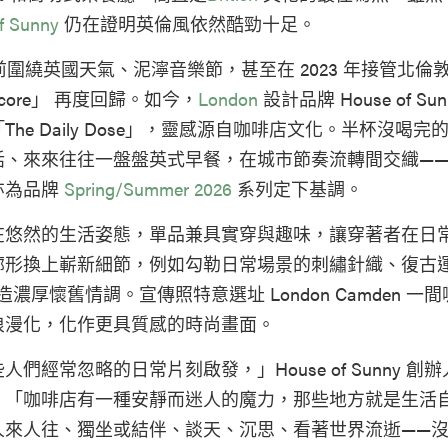
f Sunny
仍在證明英倫風依然酷勁十足。
圍繞英國天氣、泥濘音樂節，甚至在 2023 年接管北倫
tcore」 再度回歸。如今，
London
設計品牌 House of Su
he Daily Dose」，靈感源自咖啡店文化。半杯沒喝
話、來來往往一盤盤英式早餐，在城市節奏流轉間交織—
亦為品牌
Spring/Summer 2026
系列定下基調。
在悠然的生活姿態，單品兼具實穿與趣味，讓穿著者在日
廓形換上嶄新細節，例如勾勒日常場景的刺繡針織、復古
，營造濃厚懷舊情調。宣傳照特意選址 London Camden 一
浪漫化，化作更具質感的時尚畫面。
們經常忽略的日常片刻啟發，」House of Sunny 創辦人 
 分享道。「咖啡店有一種安靜而迷人的魔力，那些地方就是生活
人來人往、獨坐或結伴、談天、沉思、看著世界流逝——