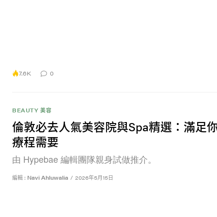
7.6K
0
BEAUTY 美容
倫敦必去人氣美容院與Spa精選：滿足
療程需要
由 Hypebae 編輯團隊親身試做推介。
編輯 :
Navi Ahluwalia
/
2026年5月15日