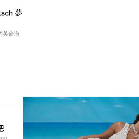
sch 夢
的英倫海
吧