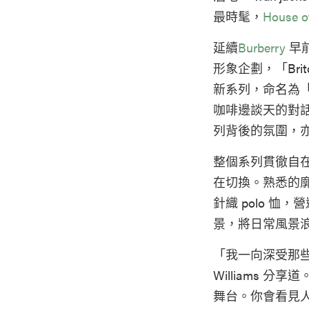
最時髦，
House o
延續
Burberry
早前
形象企劃，「Bri
新系列，命名為「T
咖啡邊談天的對
列背後的氛圍，
整個系列貫徹自
在切換。熟悉的
針織 polo 恤
景，將日常風景
「我一向深受那些人
Williams
舞台。你會看見