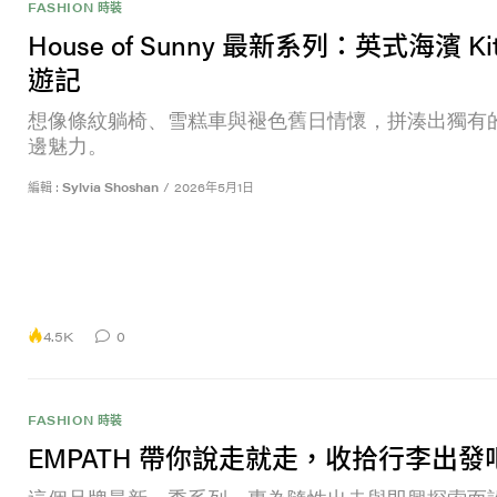
FASHION 時裝
House of Sunny 最新系列：英式海濱 Kit
遊記
想像條紋躺椅、雪糕車與褪色舊日情懷，拼湊出獨有
邊魅力。
編輯 :
Sylvia Shoshan
/
2026年5月1日
4.5K
0
FASHION 時裝
EMPATH 帶你說走就走，收拾行李出發