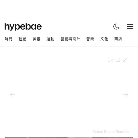
時尚
鞋履
美容
運動
藝術與設計
音樂
文化
商店
1 of 12
Stolen Besos/Blondita