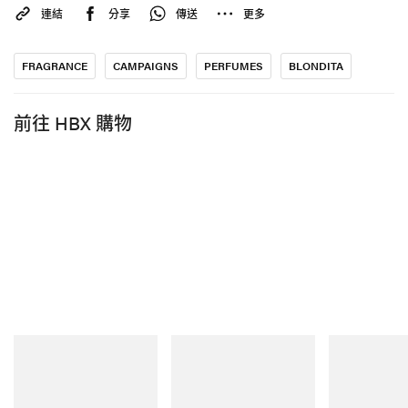
連結
分享
傳送
更多
FRAGRANCE
CAMPAIGNS
PERFUMES
BLONDITA
前往 HBX 購物
由 @blondita.shop 分享的貼文
除香氣之外，品牌亦強調適合作為日常使用的潔淨配
方。除了純素、不含毒性成分外，「Perfect Angel」更
選用源自葡萄的酒精，令貼膚感受更溫和，同時不含對
羥基苯甲酸酯、鄰苯二甲酸酯及防腐劑。
Merrell 1TRL
Merrell 1TRL
On
Merrell 1TRL X Perks And
Merrell 1TRL X Perks And
Cloudmonster 
Mini Hydro Next Gen Moc
Mini Cham Storm GORE-
「Perfect Angel」Eau de Parfum 定價為 85 美元，現已
立即購入
TEX®
立即購入