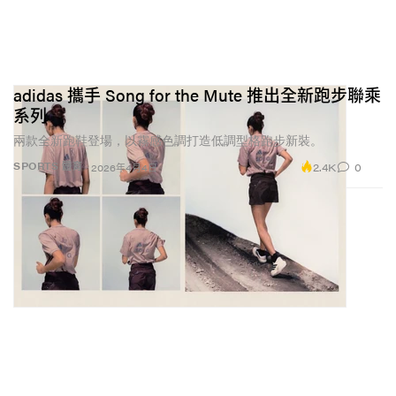
adidas 攜手 Song for the Mute 推出全新跑步聯乘
系列
兩款全新跑鞋登場，以霧感色調打造低調型格跑步新裝。
2.4K
0
SPORTS 體育
2026年4月4日