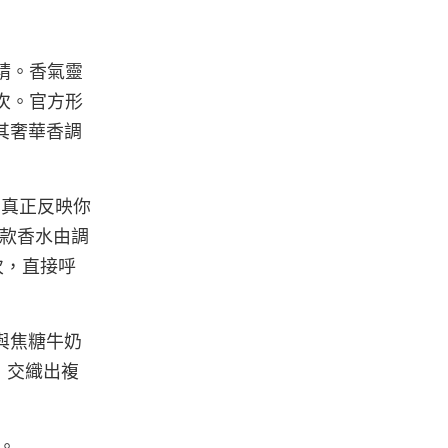
淡香精。香氣靈
層次。官方形
以其奢華香調
它真正反映你
款香水由調
次，直接呼
皮與焦糖牛奶
，交織出複
售。