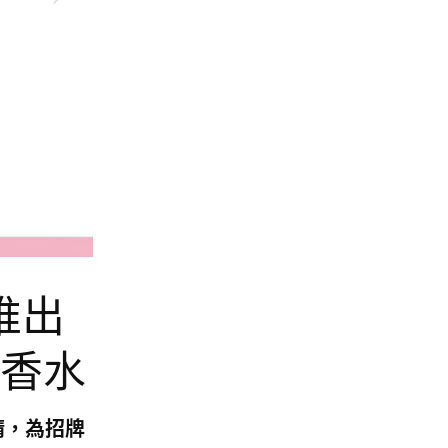
Huda Beauty
：推出
」香水
淡香精，為招牌