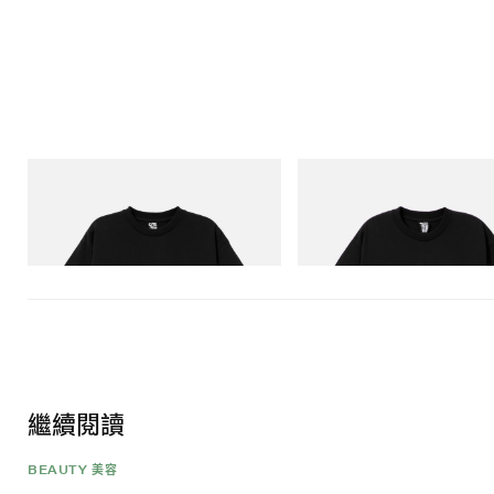
INITIAL
INITIAL
Billionaire Boys Club X Initial D Cotton T-
BILLIONAIRE BOYS CLUB X IN
Shirt 3
COTTON T-SHIRT #1
立即購入
立即購入
繼續閱讀
BEAUTY 美容