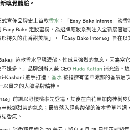
全新嗅覺體驗。
正式宣佈品牌史上首款
香水
：「Easy Bake Intense」
 Easy Bake 定妝蜜粉，為招牌底妝系列注入全新感官
持久的花香甜美調」，「Easy Bake Intense」旨在
y Bake』這款香水呈現濃郁、性感且強烈的氣息，因為當
不嫌多。」品牌創辦人兼 CEO
Huda Kattan
補充道。這
ati-Kashani 攜手打造，
香水
被指擁有奢華濃郁的香氣層
uty 一以貫之的大膽品牌精神。
e Intense」前調以野櫻桃率先登場，其後在白花疊加肉桂樹
為辛辣卻甜美的氣息；最終落入經典馥郁的波本香草基調
標誌香氣。
Intense」淡香精售價為 79 美元，將自 5 月 28 日起正式發