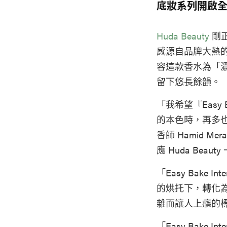
底妝系列開啟
Huda Beauty
剛
感源自品牌大熱的
容這款香水為「濃郁
留下悠長餘韻。
「我希望『Eas
的本色時，再多也
香師 Hamid Mer
應 Huda Bea
「Easy Bak
的烘托下，轉化
雜而讓人上癮的
「Easy Bake 