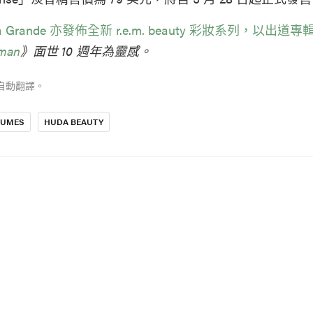
na Grande 亦發佈全新 r.e.m. beauty 彩妝系列，以出道專
man
》面世 10 週年為靈感。
自動翻譯。
FUMES
HUDA BEAUTY