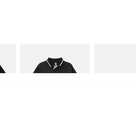
INITIAL
Puma
ITIAL D
Billionaire Boys Club X Initial D Game
Speedcat Once-A-Year
Shirt
立即購入
立即購入