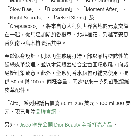
「Montebello」、「Balliamo」、「Bare Morning」、
「Slow Rise」、「Ricordami」、「Moment After」、
「Night Sounds」、「Velvet Steps」及
「Crepuscolo」，將來自意大利與世界各地的元素交織
在一起，從馬達加斯加香根草、北非橙花，到越南安息
香與南亞烏木皆囊括其中。
至於瓶身設計，則以再生玻璃打造，飾以品牌標誌性的
編織皮革紋理，並以木質瓶蓋結合金色圓環收尾，向威
尼斯建築致意。此外，全系列香水瓶皆可補充使用，提
供 50 ml 與 100 ml 兩種容量，同步帶來一系列訂製編織
皮革配件。
「Alta」系列建議售價為 50 ml 235 美元、100 ml 300 美
元，現已登陸
品牌官網
。
另外，
Jisoo 率先公開 Dior Beauty 全新打亮產品
。