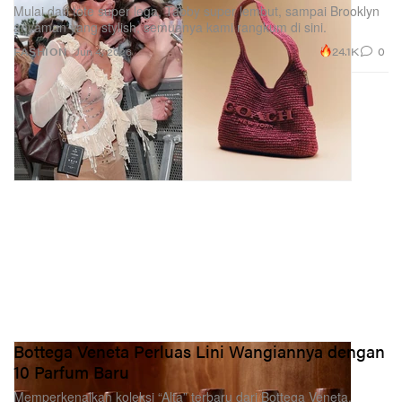
Mulai dari tote super lega, Tabby super lembut, sampai Brooklyn
anyaman yang stylish, semuanya kami rangkum di sini.
24.1K
0
FASHION
Jun 4, 2026
Bottega Veneta Perluas Lini Wangiannya dengan
10 Parfum Baru
Memperkenalkan koleksi “Alta” terbaru dari Bottega Veneta.