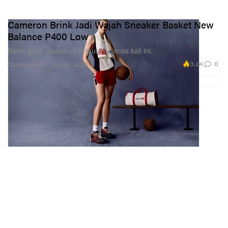
Cameron Brink Jadi Wajah Sneaker Basket New
Balance P400 Low
Bawa gaya maksimal di musim panas kali ini.
3.2K
0
OLAHRAGA
May 21, 2026