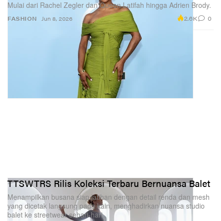
Mulai dari Rachel Zegler dan Queen Latifah hingga Adrien Brody.
2.6K
0
FASHION
Jun 8, 2026
TTSWTRS Rilis Koleksi Terbaru Bernuansa Balet
Menampilkan busana siap latihan dengan detail renda dan mesh
yang dicetak langsung pada kain, menghadirkan nuansa studio
balet ke streetwear sehari-hari.