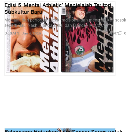
Edisi 5 ‘Mental Athletic’ Menjelajah Teritori
Subkultur Baru
Menjauh dari performa atletik tradisional dan menampilkan sosok
seperti Saul Nash, Cal Calamia, dan Blondey McCoy.
917
0
DESAIN
Jun 4, 2026
Balenciaga Hidupkan Lagi Soccer Series untuk