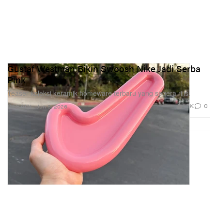
Gustaf Westman Bikin Swoosh Nike Jadi Serba
Pink
Teaser koleksi keramik homeware terbaru yang segera rilis.
1.7K
0
DESAIN
Jun 5, 2026