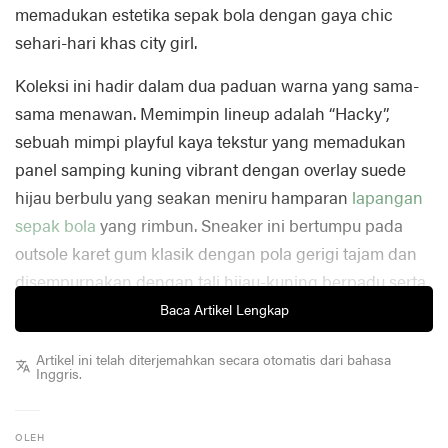
memadukan estetika sepak bola dengan gaya chic
sehari-hari khas city girl.
Koleksi ini hadir dalam dua paduan warna yang sama-
sama menawan. Memimpin lineup adalah “Hacky”,
sebuah mimpi playful kaya tekstur yang memadukan
panel samping kuning vibrant dengan overlay suede
hijau berbulu yang seakan meniru hamparan
lapangan
sepak bola
yang rimbun. Sneaker ini bertumpu pada
outsole karet gum klasik dengan pola gerigi tajam dan
disempurnakan dengan tali hijau-kuning berpadu serta
pin badge kecil sebagai pemanis.
Baca Artikel Lengkap
Untuk para minimalis, warna “Maiden” menawarkan
Artikel ini telah diterjemahkan secara otomatis dari bahasa
Inggris.
alternatif yang jauh lebih clean dan refined. Warna-
warna bold digantikan dengan palet netral yang
lembut, diberi sentuhan warna tipis nan subtil,
OLEH