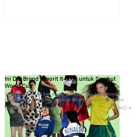
Ini Dia Brand Favorit It-Girls untuk Sambut
World Cup
Team spirit lagi jadi tren musim panas ini, dan inilah deretan
nama terbesar yang siap ngurusin wardrobe musimaan kamu.
5.7K
0
OLAHRAGA
Jun 5, 2026