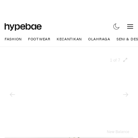
FASHION
FOOTWEAR
KECANTIKAN
OLAHRAGA
SENI & DE
1 of 7
New Balance