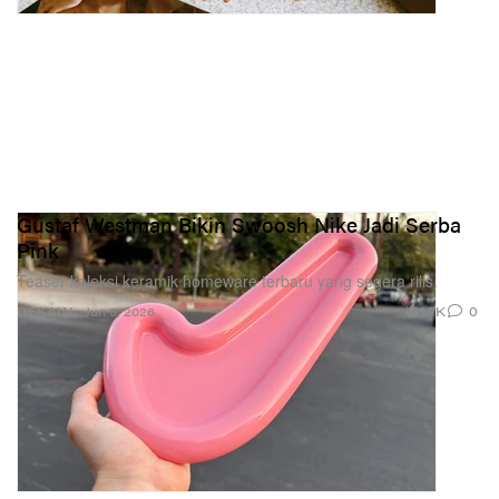
Gustaf Westman Bikin Swoosh Nike Jadi Serba
Pink
Teaser koleksi keramik homeware terbaru yang segera rilis.
1.7K
0
DESAIN
Jun 5, 2026