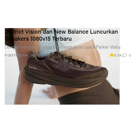
District Vision dan New Balance Luncurkan
Sneakers 1080v15 Terbaru
Dengan kampanye yang dibintangi pelari juara Parker Valby.
6.5K
0
FOOTWEAR
Apr 7, 2026