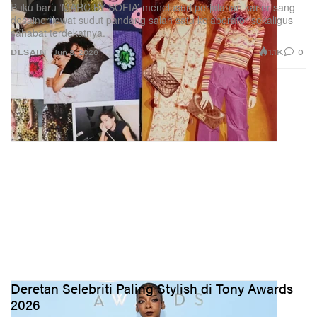
Buku baru ‘MARC BY SOFIA’ menelusuri perjalanan karier sang
desainer lewat sudut pandang salah satu kolaborator sekaligus
sahabat terdekatnya.
1.1K
0
DESAIN
Jun 8, 2026
Deretan Selebriti Paling Stylish di Tony Awards
2026