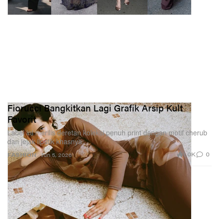
Fiorucci Bangkitkan Lagi Grafik Arsip Kult
Favorit
Label ini merilis deretan koleksi penuh print dengan motif cherub
dan jejak lipstik khasnya.
1.0K
0
FASHION
Jun 5, 2026