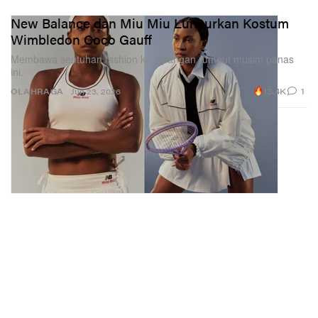
New Balance dan Miu Miu Luncurkan Kostum
Wimbledon Coco Gauff
Membawa sentuhan fashion ke lapangan rumput musim panas
ini.
13.4K
1
OLAHRAGA
Jun 23, 2026