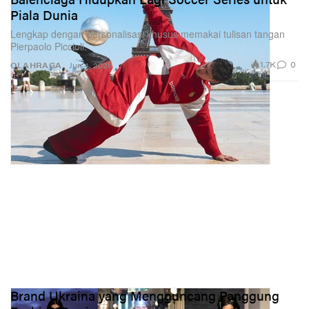
Piala Dunia
Lengkap dengan personalisasi khusus memakai tulisan tangan
Pierpaolo Piccioli.
1.7K
0
OLAHRAGA
Jun 4, 2026
Brand Ukraina yang Mengguncang Panggung