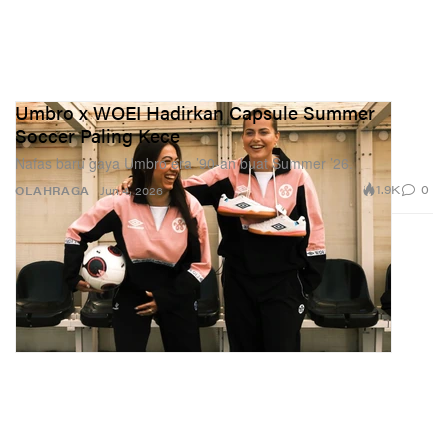
Umbro x WOEI Hadirkan Capsule Summer
Soccer Paling Kece
Nafas baru gaya Umbro era ’90-an buat Summer ’26.
1.9K
0
OLAHRAGA
Jun 4, 2026