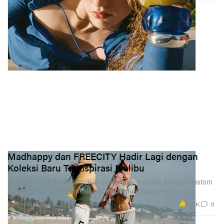
Madhappy dan FREECITY Hadir Lagi dengan
Koleksi Baru Terinspirasi Malibu
Dua brand LA ini melanjutkan kolaborasi mereka dengan custom
phone case dan essentials santai bernuansa pantai.
3.5K
0
FASHION
Jun 4, 2026