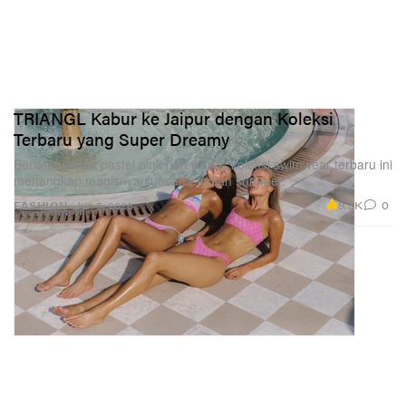
TRIANGL Kabur ke Jaipur dengan Koleksi
Terbaru yang Super Dreamy
Berlatar istana pastel pink nan ikonis, koleksi swimwear terbaru ini
menangkap magisnya suasana Indian summer.
9.3K
0
FASHION
Jun 5, 2026