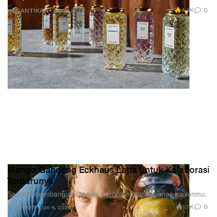
4.4K
0
KECANTIKAN
Jun 4, 2026
Mango Gandeng Eckhaus Latta untuk Kolaborasi
Terbarunya
Saatnya membangun capsule wardrobe musim panas impianmu.
1.7K
0
FASHION
Jun 4, 2026