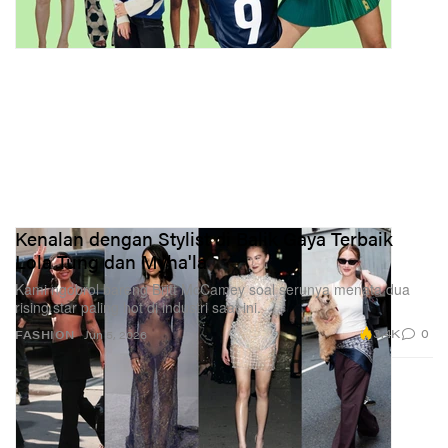
Kenalan dengan Stylist di Balik Gaya Terbaik
Lola Tung dan Myha'la
Kami ngobrol bareng Britt McCamey soal serunya menata dua
rising star paling hot di industri saat ini.
3.4K
0
FASHION
Jun 5, 2026