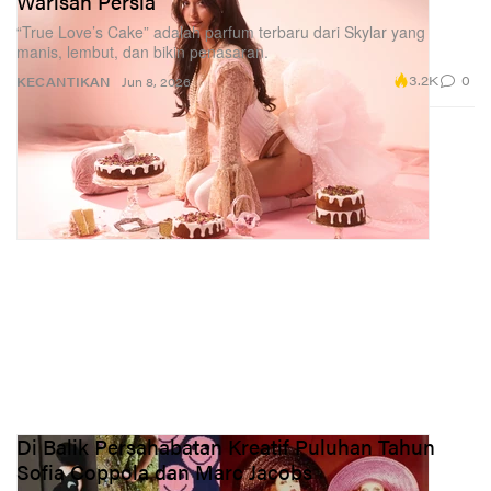
Warisan Persia
“True Love’s Cake” adalah parfum terbaru dari Skylar yang
manis, lembut, dan bikin penasaran.
3.2K
0
KECANTIKAN
Jun 8, 2026
Di Balik Persahabatan Kreatif Puluhan Tahun
Sofia Coppola dan Marc Jacobs