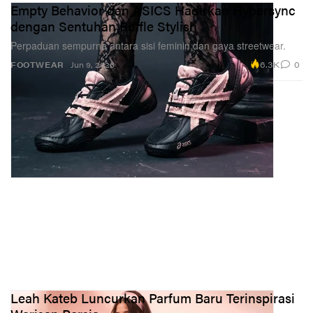
Empty Behavior dan ASICS Hadirkan Hypersync
dengan Sentuhan Ruffle Stylish
Perpaduan sempurna antara sisi feminin dan gaya streetwear.
6.3K
0
FOOTWEAR
Jun 9, 2026
Leah Kateb Luncurkan Parfum Baru Terinspirasi