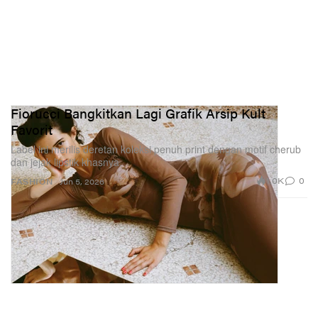
Fiorucci Bangkitkan Lagi Grafik Arsip Kult
Favorit
Label ini merilis deretan koleksi penuh print dengan motif cherub
dan jejak lipstik khasnya.
1.0K
0
FASHION
Jun 5, 2026