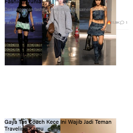
Fashion Dunia
Dari langganan fashion week hingga desainer topi pilihan
Beyoncé.
11.9K
1
FASHION
Jun 4, 2026
Gaya Tas Coach Kece Ini Wajib Jadi Teman
Traveling Kamu