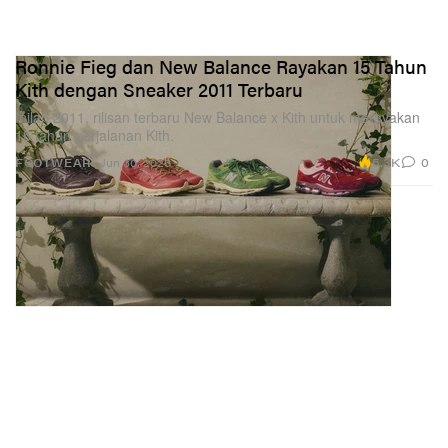
Ronnie Fieg dan New Balance Rayakan 15 Tahun
Kith dengan Sneaker 2011 Terbaru
Inilah 2011, rilisan terbaru New Balance x Kith untuk merayakan
15 tahun perjalanan Kith.
5.3K
0
FOOTWEAR
Jun 30, 2026