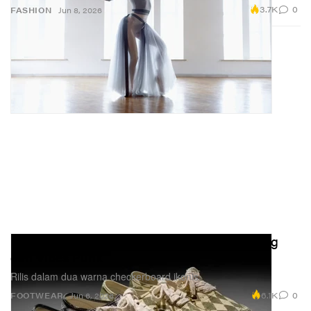
3.7K
0
FASHION
Jun 8, 2026
Kolaborasi Baru Paura x Vans Penuh Piercing
dan Vibes Punk
Rilis dalam dua warna checkerboard ikonis.
6.1K
0
FOOTWEAR
Jun 6, 2026