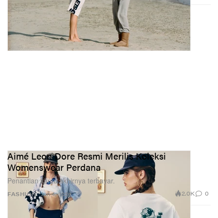
Aimé Leon Dore Resmi Merilis Koleksi
Womenswear Perdana
Penantian kamu akhirnya terbayar.
2.0K
0
FASHION
Jun 4, 2026