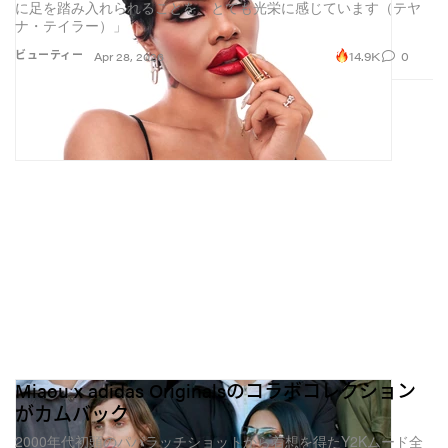
に足を踏み入れられることを、とても光栄に感じています（テヤ
ナ・テイラー）」
14.9K
0
ビューティー
Apr 28, 2026
Miaou x adidas Originalsのコラボコレクション
がカムバック
2000年代初頭のパパラッチショットから着想を得たY2Kムード全