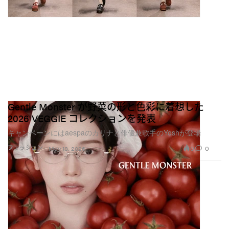
Gentle Monster が野菜の形と色彩に着想した
2026 VEGGIE コレクションを発表
キャンペーンにはaespaのカリナと俳優兼歌手のYoshが登場
0
0
ファッション
May 18, 2026