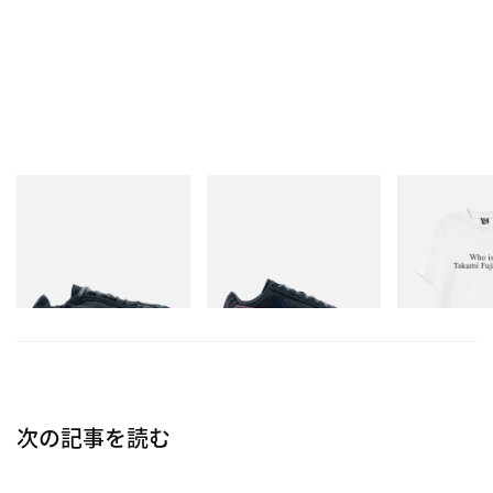
プーマ
プーマ
INITIAL
H-Street Once-A-Year
Speedcat Once-A-Year
Billionaire Boy
Initial D Cotton
今すぐ購入
今すぐ購入
今すぐ購入
次の記事を読む