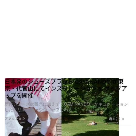
日本発のシューズブランド CAMINANDO が東
京・代官山にてインスタレーション & ポップア
ップを開催
新作シューズの販売に加えて〈CAMINANDO〉がキュレーション
したクリエイターやショップも出店
0
0
ファッション
Jul 15, 2026