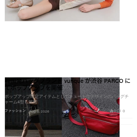
韓国発バッグブランド vunque が渋谷 PARCO に
てポップアップを開催
ポップアップ限定アイテムとしてキュートなデザインのバッグチ
ャーム4型も展開
0
0
ファッション
Aug 6, 2026