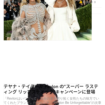
3.6K
0
ファッション
May 7, 2026
テヤナ・テイラーが Revlon の“スーパー ラステ
ィング リップスティック”キャンペーンに登場
「Revlonはいつだって、自分の道を切り拓く女性たちの味方でい
てくれたブランド。だからこそ、“Revlon Be Unforgettable”の次章