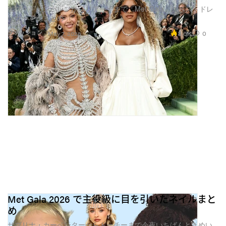
エマ・チェンバレンからリアーナまで「Met Gala」のベストドレ
ッサーを総まとめ
3.6K
0
ファッション
May 7, 2026
Met Gala 2026 で主役級に目を引いたネイルまと
め
サブリナ・カーペンターからドーチーまで今夜いちばんときめい