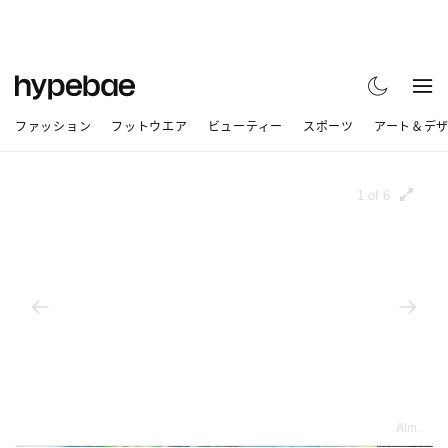
ファッション
フットウエア
ビューティー
スポーツ
アート＆デ
1 of 6
Alm.