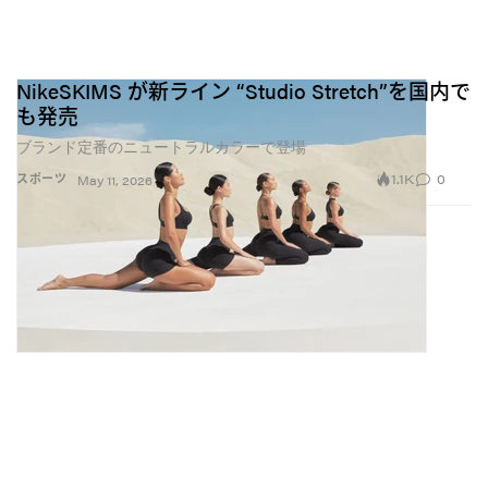
NikeSKIMS が新ライン “Studio Stretch”を国内で
も発売
ブランド定番のニュートラルカラーで登場
1.1K
0
スポーツ
May 11, 2026