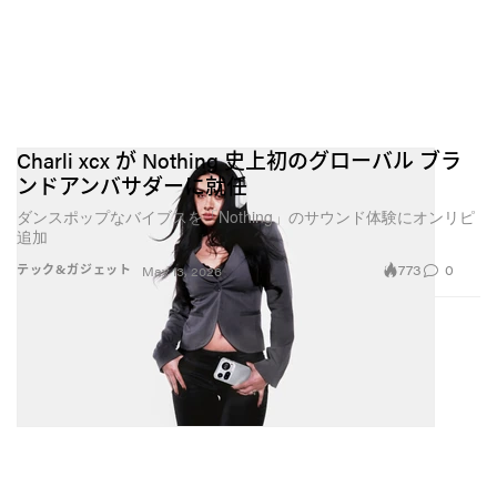
Charli xcx が Nothing 史上初のグローバル ブラ
ンドアンバサダーに就任
ダンスポップなバイブスを「Nothing」のサウンド体験にオンリピ
追加
773
0
テック&ガジェット
May 13, 2026