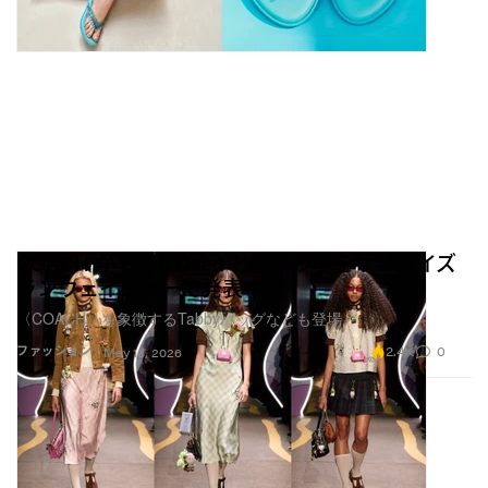
COACH が Brain Dead とのコラボをサプライズ
ランウェイショーで発表
〈COACH〉を象徴するTabbyバッグなども登場
2.4K
0
ファッション
May 18, 2026