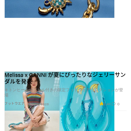
Melissa x GANNI が夏にぴったりなジェリーサン
ダルを発表
キトンヒールやフリル付きの限定フットウェアコレクションが登
場
2.4K
0
フットウエア
May 18, 2026