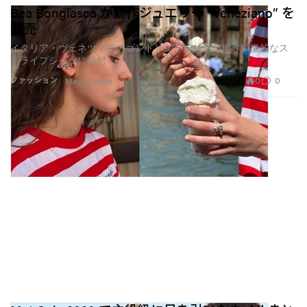
Bea Bongiasca が新作ジュエリー “Veneziano” を
発売
イタリア・ヴェネツィアのゴンドリエーレたちが纏う象徴的なス
トライプシャツに着想
0
0
ファッション
May 11, 2026