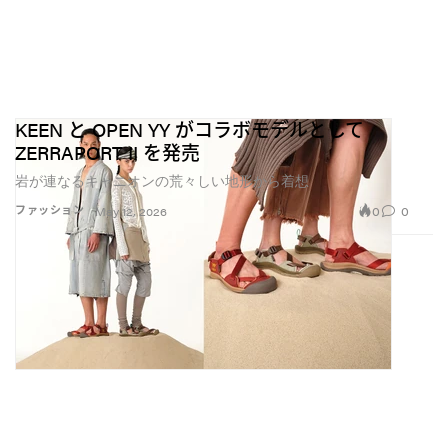
KEEN と OPEN YY がコラボモデルとして
ZERRAPORT II を発売
岩が連なるキャニオンの荒々しい地形から着想
0
0
ファッション
May 12, 2026