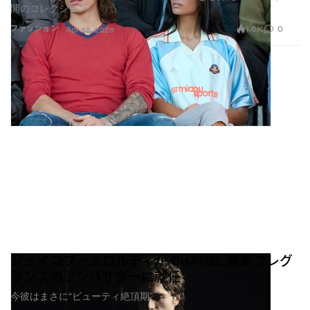
開のコレクションに
1.6K
0
ファッション
Apr 28, 2026
ジェイコブ・エロルディが CHANEL 最新フレグ
ランスのアンバサダーに就任
今彼はまさに“ビューティ絶頂期”