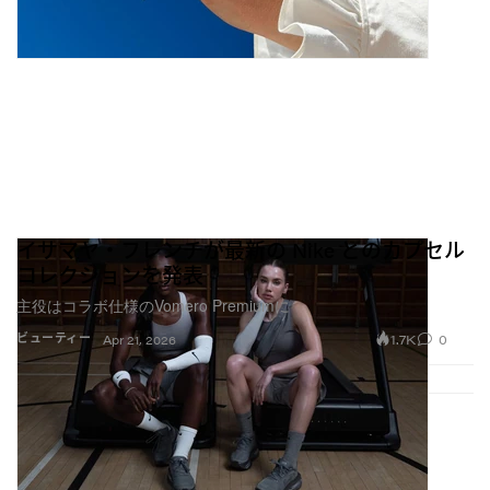
イサマヤ・フレンチが最新の Nike とのカプセル
コレクションを発表
主役はコラボ仕様のVomero Premiumに
1.7K
0
ビューティー
Apr 21, 2026