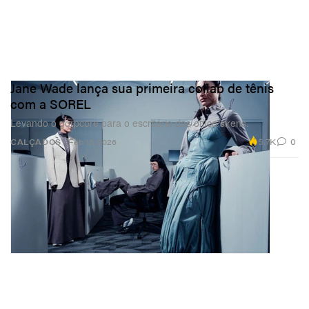
Jane Wade lança sua primeira collab de tênis
com a SOREL
Levando o gorpcore para o escritório das office sirens.
5.7K
0
CALÇADOS
Feb 13, 2026