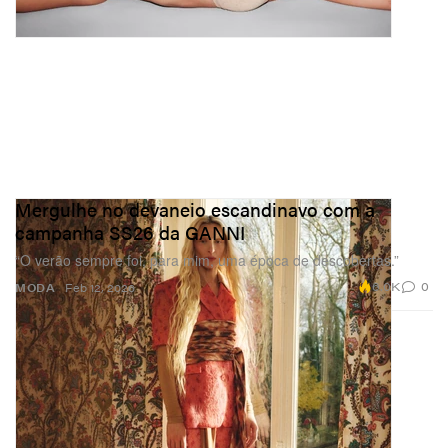
Mergulhe no devaneio escandinavo com a
campanha SS26 da GANNI
“O verão sempre foi, para mim, uma época de descobertas.”
6.0K
0
MODA
Feb 12, 2026