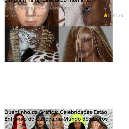
Casco pra cima pro Ano‑Novo Lunar.
5.4K
0
BELEZA
Feb 13, 2026
Quentinho da Gráfica: Celebridades Estão
Entrando de Cabeça no Mundo dos Livros
Das IT girls às it-girls literárias.