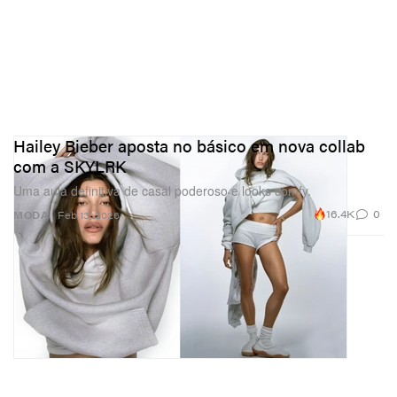
Hailey Bieber aposta no básico em nova collab
com a SKYLRK
Uma aula definitiva de casal poderoso e looks comfy.
16.4K
0
MODA
Feb 13, 2026