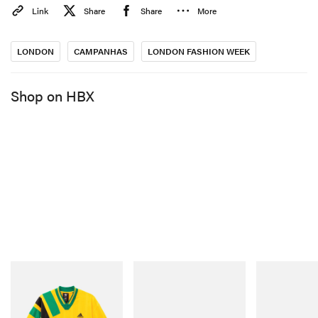
Link
Share
Share
More
LONDON
CAMPANHAS
LONDON FASHION WEEK
Shop on HBX
adidas Originals
Merrell 1TRL
On
Adidas Originals X Brain
Merrell 1TRL X Perks And
Cloudmonster 
Dead Disney Football Jersey
Mini Cham Storm GORE-
Shop Now
TEX®
Shop Now