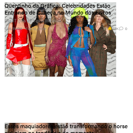
Quentinho da Gráfica: Celebridades Estão
Entrando de Cabeça no Mundo dos Livros
Das IT girls às it-girls literárias.
7.7K
0
CULTURA
Feb 12, 2026
Esses maquiadores estão transformando o horse
girl glam na tendência do momento