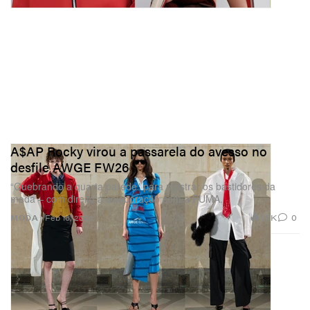
A$AP Rocky virou a passarela do avesso no
desfile AWGE FW26
“Quebrando a quarta parede” para mostrar os bastidores da
moda – com direito a colaboração com a PUMA.
1.5K
0
MODA
Feb 16, 2026