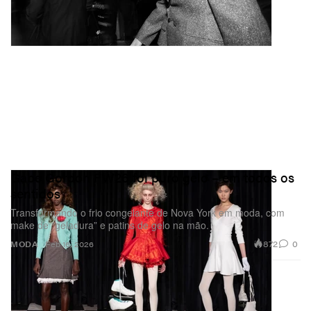
Gabe Gordon FW26 foi puro gelo – em todos os
sentidos
Transformando o frio congelante de Nova York em moda, com
make de “geladura” e patins de gelo na mão.
872
0
MODA
Feb 16, 2026