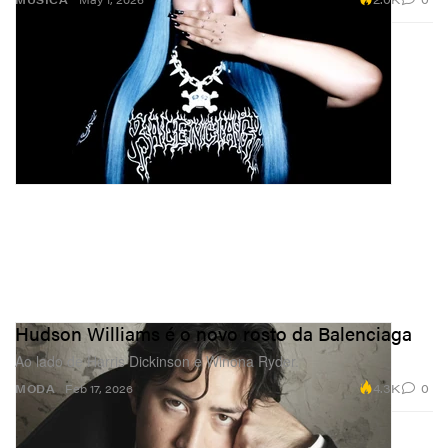
Hudson Williams é o novo rosto da Balenciaga
Ao lado de Harris Dickinson e Winona Ryder.
4.3K
0
MODA
Feb 17, 2026