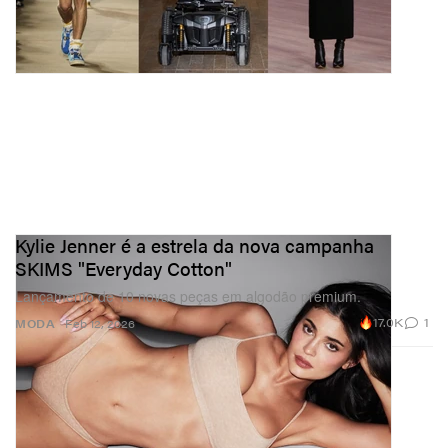
Kylie Jenner é a estrela da nova campanha
SKIMS "Everyday Cotton"
Lançamento de 10 novas peças em algodão premium.
17.0K
1
MODA
Feb 12, 2026