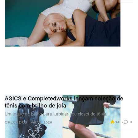
ASICS e Completedworks lançam coleção de
tênis com brilho de joia
Um toque de brilho para turbinar seu closet de tênis.
8.0K
0
CALÇADOS
Feb 12, 2026