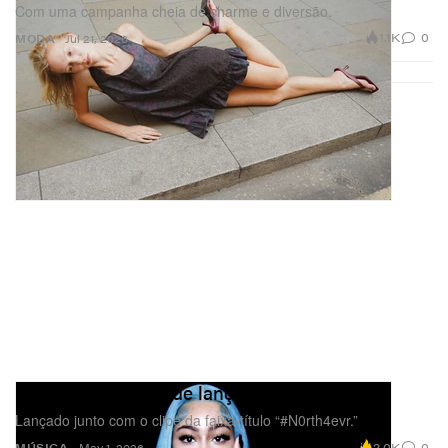
Com uma campanha cheia de charme e diversão.
1.1K
0
MODA
Jul 21, 2026
North West acaba de lançar seu primeiro EP
Lançado junto com o clipe da faixa-título “#N0rth4evr.”
2.0K
0
MÚSICA
May 1, 2026