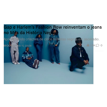
Gap e Harlem’s Fashion Row reinventam o jeans
no Mês da História Negra
Apresentando criações de cinco estilistas negros em ascensão.
1.5K
0
MODA
Feb 11, 2026