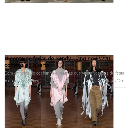
O conto de fadas de Sandy Liang no FW26
começa no quarto
Com chinelos de coelhinho e pijamas que viram vestidos de festa.
1.4K
0
MODA
Feb 16, 2026