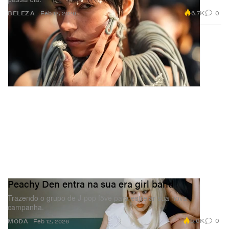
6.7K
0
BELEZA
Feb 12, 2026
Peachy Den entra na sua era girl band
Trazendo o grupo de J-pop f5ve para estrelar sua nova
campanha.
5.6K
0
MODA
Feb 12, 2026