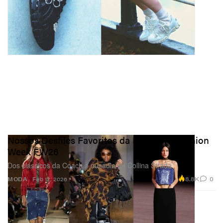
Nossos Desfiles Favoritos da New York Fashion
Week FW26
Dos clássicos da Coach à ousadia da Collina Strada.
8.8K
0
MODA
Feb 12, 2026