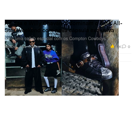
Adidas e Willy Chavarria dominam o NBA All-
Star Weekend com nova cápsula exclusiva
Com uma collab especial com os Compton Cowboys.
2.1K
0
MODA
Feb 11, 2026