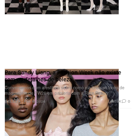
Para Sandy Liang, a Fashion Week não existe
sem os detalhes de beleza
Conversamos com a estilista sobre como ela criou os looks de
maquiagem de FW26 em parceria com a Rare Beauty.
1.9K
0
BELEZA
Feb 16, 2026