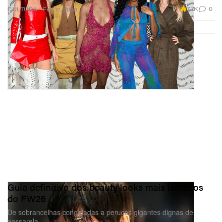
7.7K
0
CULTURA
Feb 12, 2026
Guia definitivo dos beauty looks mais icônicos
do FW26
De sobrancelhas congeladas a perucas gigantes dignas de
passarela.