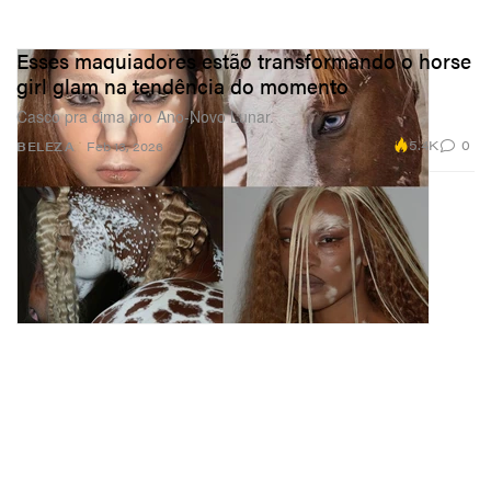
Esses maquiadores estão transformando o horse
girl glam na tendência do momento
Casco pra cima pro Ano‑Novo Lunar.
5.4K
0
BELEZA
Feb 13, 2026