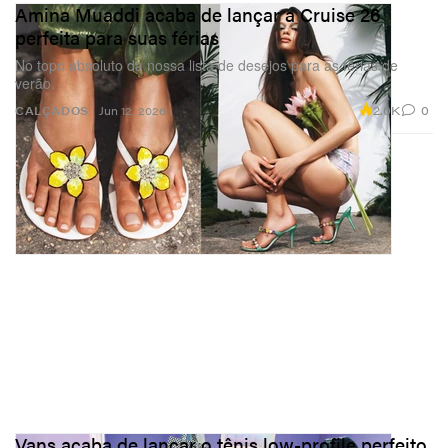
Amina Muaddi acaba de lançar a Cruise 26
perfeita para suas férias
No topo absoluto da nossa lista de desejos para as férias de
verão.
2.0K
0
CALÇADOS
Jun 12, 2026
Vans acaba de lançar o tênis low-profile perfeito