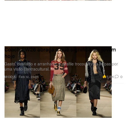
Coach FW26 abraça o que significa ser jovem
hoje
Gasto, desfiado e arranhado, o desfile trocou linhas limpas por
uma visão contracultural.
5.8K
0
MODA
Feb 12, 2026