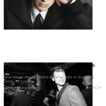
Harry Styles vai comandar e se apresentar no
Meltdown Festival em Londres
Onze dias de direção artística de Harry Styles no Southbank
Centre, em Londres.
1.5K
0
MÚSICA
Feb 17, 2026