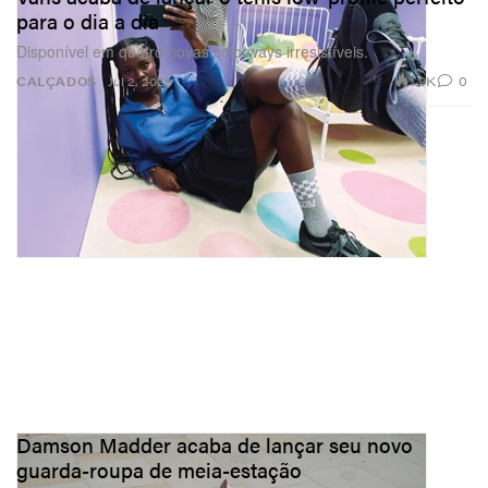
para o dia a dia
Disponível em quatro novas colorways irresistíveis.
1.9K
0
CALÇADOS
Jul 2, 2026
Damson Madder acaba de lançar seu novo
guarda-roupa de meia-estação