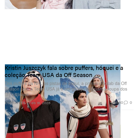
Kristin Juszczyk fala sobre puffers, hóquei e a
coleção Team USA da Off Season
Dos puffers da NFL às pistas de esqui, a primeira collab da Off
Season com a Team USA já é um golaço no guarda‑roupa dos
fãs estilosos.
840
0
ESPORTES
Feb 16, 2026