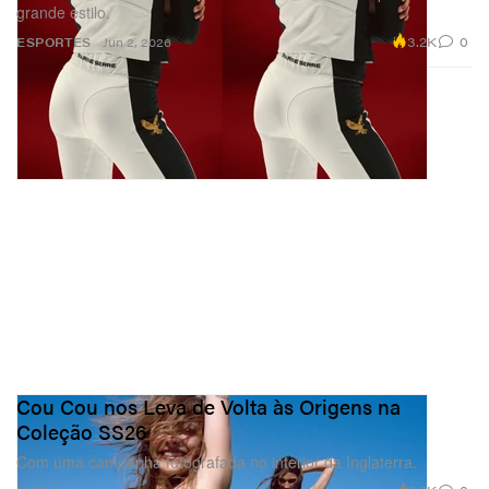
grande estilo.
3.2K
0
ESPORTES
Jun 2, 2026
Cou Cou nos Leva de Volta às Origens na
Coleção SS26
Com uma campanha fotografada no interior da Inglaterra.