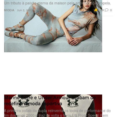
Um tributo à paixão eterna da maison pela arte rococó europeia.
2.9K
0
MODA
Jun 2, 2026
Marine Serre e Under Armour acabam de
redefinir a moda esportiva
A primeira collab da dupla reinventa os looks de performance do
fim dos anos 2000 e traz de volta o tênis UA Proto Speed II em