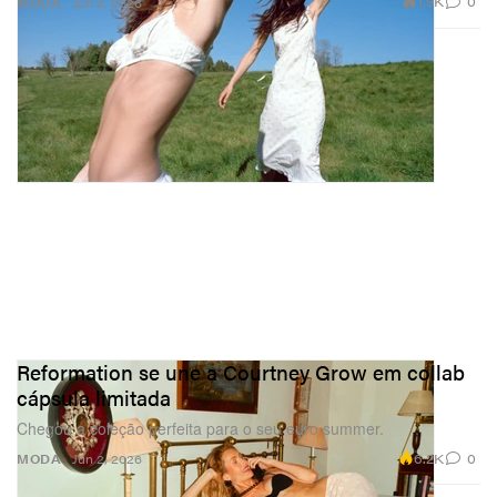
1.9K
0
MODA
Jun 2, 2026
Reformation se une a Courtney Grow em collab
cápsula limitada
Chegou a coleção perfeita para o seu euro summer.
6.2K
0
MODA
Jun 2, 2026