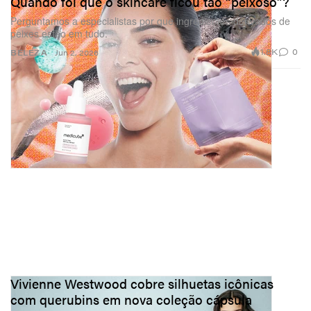
Quando foi que o skincare ficou tão “peixoso”?
Perguntamos a especialistas por que ingredientes derivados de
peixes estão em tudo.
1.8K
0
BELEZA
Jun 2, 2026
Vivienne Westwood cobre silhuetas icônicas
com querubins em nova coleção cápsula