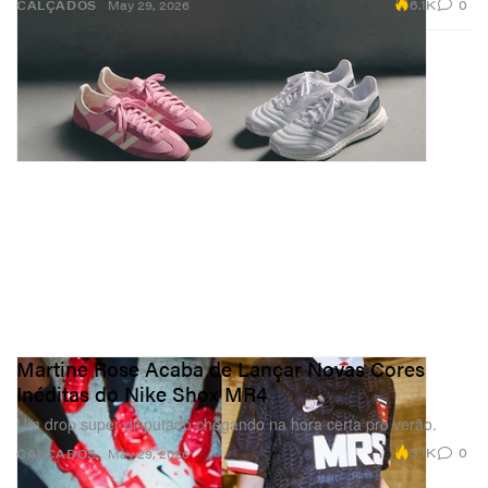
6.1K
0
CALÇADOS
May 29, 2026
Martine Rose Acaba de Lançar Novas Cores
Inéditas do Nike Shox MR4
Um drop super disputado chegando na hora certa pro verão.
3.1K
0
CALÇADOS
May 29, 2026