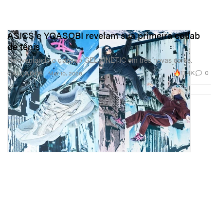
ASICS e YOASOBI revelam sua primeira collab
de tênis
Reinventando o clássico GEL-KINETIC em três novas cores.
11.4K
0
CALÇADOS
Mar 10, 2026