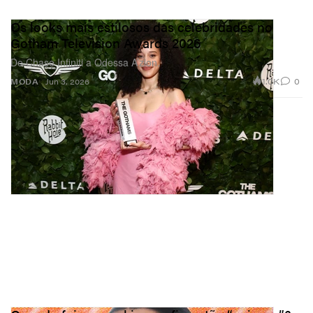
Os looks mais estilosos das celebridades no
Gotham Television Awards 2026
De Chase Infiniti a Odessa A’zion.
1.0K
0
MODA
Jun 3, 2026