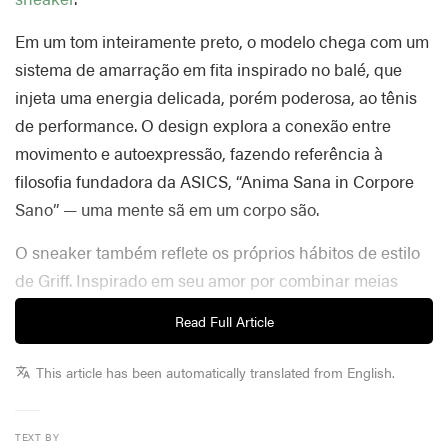
Em um tom inteiramente preto, o modelo chega com um
sistema de amarração em fita inspirado no balé, que
injeta uma energia delicada, porém poderosa, ao tênis
de performance. O design explora a conexão entre
movimento e autoexpressão, fazendo referência à
filosofia fundadora da ASICS, “Anima Sana in Corpore
Sano” — uma mente sã em um corpo são.
O sneaker também reflete os próprios hábitos de estilo
de Griff. Inspirado em seu amor por combinar meias
com loafers, o design aposta em um visual em camadas
Read Full Article
que equilibra essa suavidade com estrutura. “Queria que
o tênis parecesse uma extensão do meu estilo do dia a
This article has been automatically translated from English.
dia”, conta Griff. “Queria que ele fosse divertido e
elegante, mas também confortável e versátil — algo que
TEXT BY