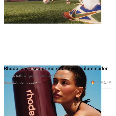
Rhode lança seu primeiro bronzer e iluminador
E mais seis lançamentos imperdíveis.
36.9K
0
BELEZA
Jun 1, 2026