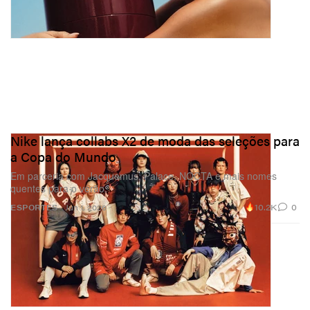
Nike lança collabs X2 de moda das seleções para
a Copa do Mundo
Em parceria com Jacquemus, Palace, NOCTA e mais nomes
quentes para o verão.
10.2K
0
ESPORTES
Jun 1, 2026