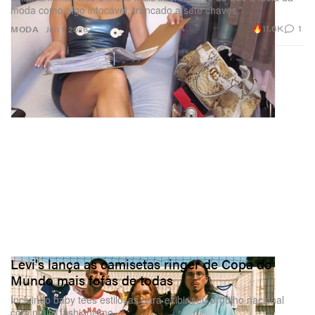
moda como algo intocável, trancado a sete chaves.”
11.6K
1
MODA
Jun 1, 2026
Levi's lança as camisetas ringer de Copa do
Mundo mais fofas de todas
Incluindo baby tees estilosas para exibir seu orgulho nacional
com muito fashionismo.