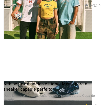
1.9K
0
ESPORTES
May 29, 2026
Kith se une à adidas e Lionel Messi para o
sneaker capsule perfeito
Duas lendas em uma coleção de tênis pronta para a Copa do
Mundo.