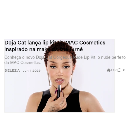
Doja Cat lança lip kit da MAC Cosmetics
inspirado na make da sua turnê
Conheça o novo Doja Cat Gorgeous Nude Lip Kit, o nude perfeito
da MAC Cosmetics.
1.1K
0
BELEZA
Jun 1, 2026