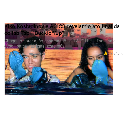
Kiko Kostadinov e ASICS revelam o ato final da
collab Tabi “Buckle Yup”
Chegou a hora: o tão esperado tênis ILARGI FF II finalmente
desembarca nas lojas neste mês.
2.5K
0
CALÇADOS
Jul 7, 2026