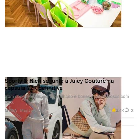
Sporty & Rich se junta à Juicy Couture na
cápsula Y2K definitiva
Com conjuntos de veludo molhado e bonés superestilosos com
logo.
2.4K
0
MODA
May 29, 2026