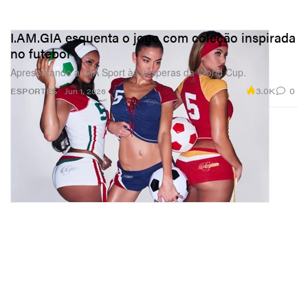
I.AM.GIA esquenta o jogo com coleção inspirada
no futebol
Apresentando a GIA Sport às vésperas da World Cup.
3.0K
0
ESPORTES
Jun 1, 2026