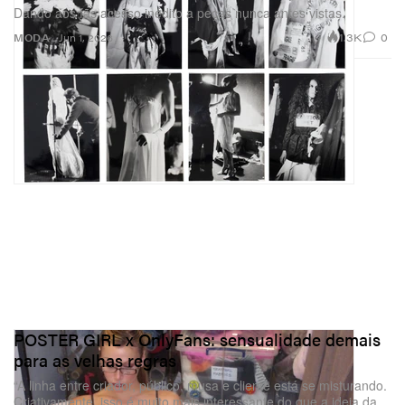
Dando aos fãs acesso inédito a peças nunca antes vistas.
1.3K
0
MODA
Jun 1, 2026
POSTER GIRL x OnlyFans: sensualidade demais
para as velhas regras
“A linha entre criador, público, musa e cliente está se misturando.
Criativamente, isso é muito mais interessante do que a ideia da