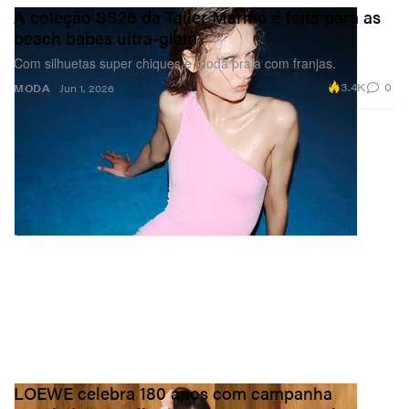
A coleção SS26 da Taller Marmo é feita para as
beach babes ultra-glam
Com silhuetas super chiques e moda praia com franjas.
3.4K
0
MODA
Jun 1, 2026
LOEWE celebra 180 anos com campanha