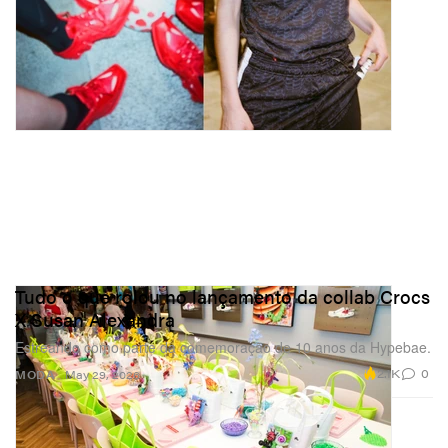
Tudo o que rolou no lançamento da collab Crocs
X Susan Alexandra
Estreando como parte da comemoração de 10 anos da Hypebae.
2.1K
0
MODA
May 29, 2026