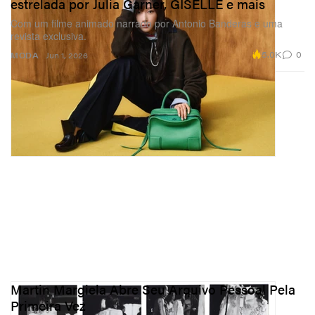
estrelada por Julia Garner, GISELLE e mais
Com um filme animado narrado por Antonio Banderas e uma
revista exclusiva.
5.0K
0
MODA
Jun 1, 2026
Martin Margiela Abre Seu Arquivo Pessoal Pela
Primeira Vez