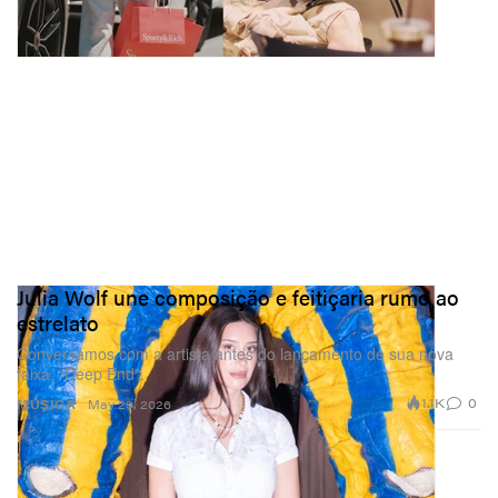
Julia Wolf une composição e feitiçaria rumo ao
estrelato
Conversamos com a artista antes do lançamento de sua nova
faixa, “Deep End”.
1.1K
0
MÚSICA
May 29, 2026