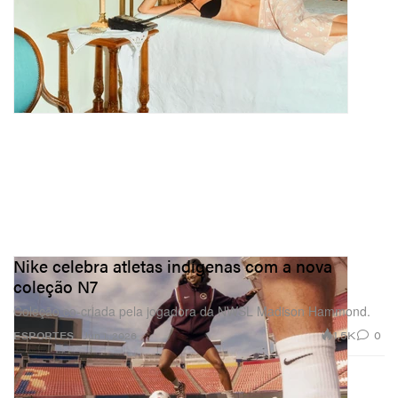
Nike celebra atletas indígenas com a nova
coleção N7
Coleção co-criada pela jogadora da NWSL Madison Hammond.
1.5K
0
ESPORTES
Jun 1, 2026