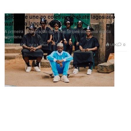
adidas se une ao coletivo de skate lagosiano
waf. para lançar novo Superstar
A primeira colaboração da Three Stripes com uma marca
nigeriana.
1.6K
0
CALÇADOS
Jul 23, 2026