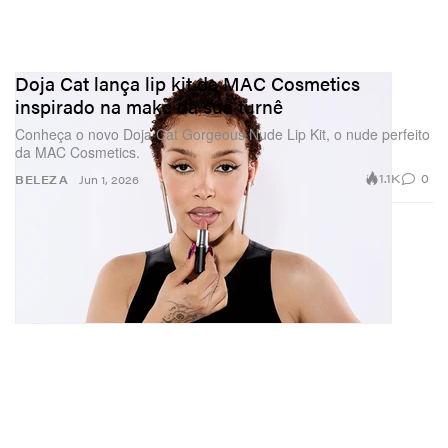
Doja Cat lança lip kit da MAC Cosmetics
inspirado na make da sua turnê
Conheça o novo Doja Cat Gorgeous Nude Lip Kit, o nude perfeito
da MAC Cosmetics.
1.1K
0
BELEZA
Jun 1, 2026