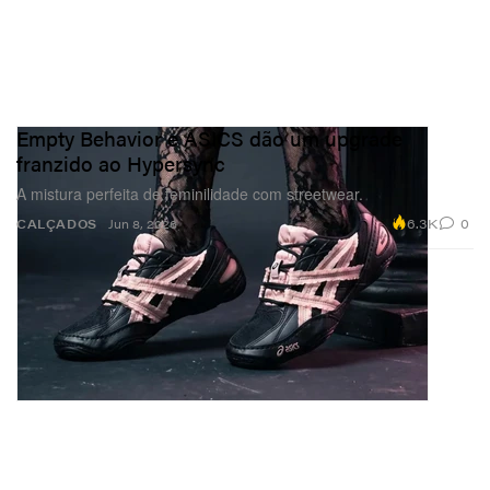
Empty Behavior e ASICS dão um upgrade
franzido ao Hypersync
A mistura perfeita de feminilidade com streetwear.
6.3K
0
CALÇADOS
Jun 8, 2026