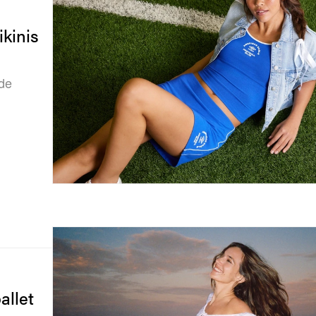
kinis
 de
allet