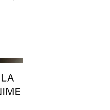
Mikiosakabe
ULA
NIME