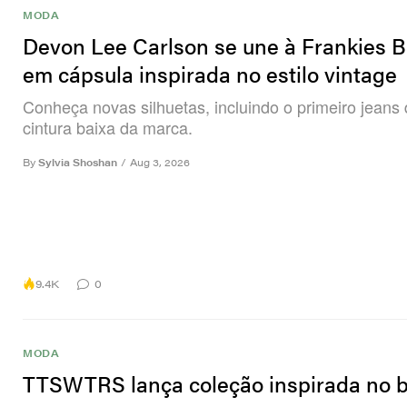
MODA
Devon Lee Carlson se une à Frankies Bi
em cápsula inspirada no estilo vintage
Conheça novas silhuetas, incluindo o primeiro jeans
cintura baixa da marca.
By
Sylvia Shoshan
/
Aug 3, 2026
9.4K
0
MODA
TTSWTRS lança coleção inspirada no b