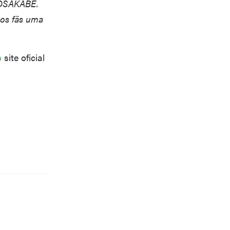
KIOSAKABE.
aos fãs uma
no
site oficial