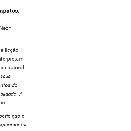
sapatos.
Neon
e ficção
nterpretam
ica autoral
 seus
entos do
alidade. A
ion
erfeição e
experimental