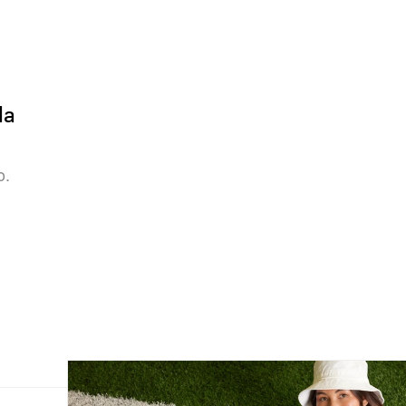
la
o.