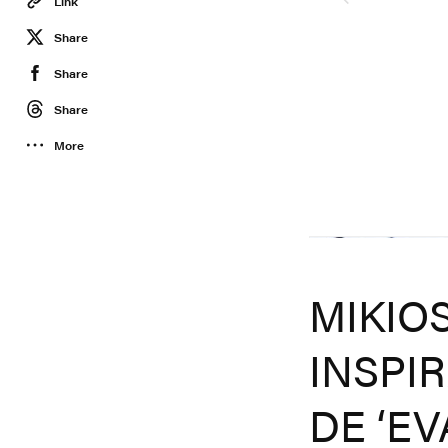
Link
Share
Share
Share
More
Mikiosakabe
MIKIO
INSPI
DE ‘E