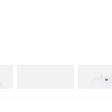
Puma
INITIAL
 Cotton T-
Speedcat Once-A-Year
Billionaire Boys Club X I
Shirt 3
Shop Now
Shop Now