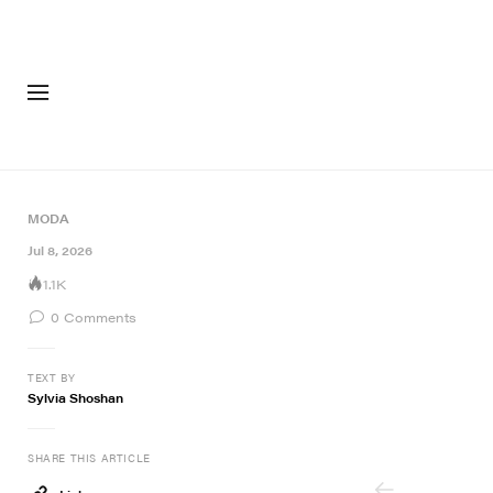
FASHION
FOOT
MODA
7 of 7
Jul 8, 2026
1.1K
0
Comments
TEXT BY
Sylvia Shoshan
SHARE THIS ARTICLE