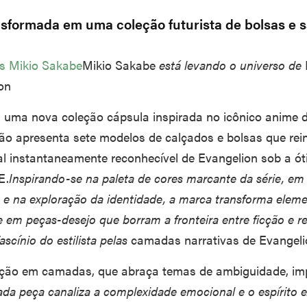
ansformada em uma coleção futurista de bolsas e 
ês
Mikio Sakabe
Mikio Sakabe
está levando o universo de
on
uma nova coleção cápsula inspirada no icônico anime d
eção apresenta sete modelos de calçados e bolsas que rei
l instantaneamente reconhecível de Evangelion sob a ót
E.
Inspirando-se na paleta de cores marcante da série, em
s e na exploração da identidade, a marca transforma elem
 em peças-desejo que borram a fronteira entre ficção e re
fascínio do estilista pelas
camadas narrativas de Evangel
ção em camadas, que abraça temas de ambiguidade, imp
da peça canaliza a complexidade emocional e o espírito 