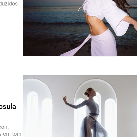
duzidos
psula
eon,
os em tom