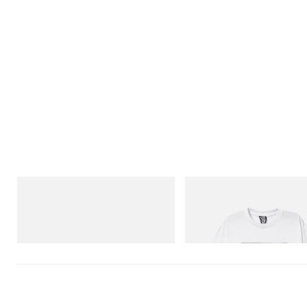
Puma
INITIAL
H-Street Once-A-Year
Billionaire Boys Club X Initial D
Shirt 2
Shop Now
Shop Now