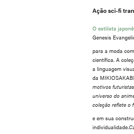
Ação sci-fi tr
O estilista japon
Genesis Evangeli
para a moda com 
científica. A col
a linguagem visua
da MIKIOSAKAB
motivos futurista
universo do anime
coleção reflete o 
e em sua constru
individualidade.
Ca