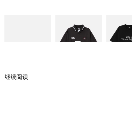
On
INITIAL
INITIAL
Cloudmonster 1
Billionaire Boys Club X
Billionaire Boy
Initial D Game Shirt
Initial D Cotton
立刻购入
立刻购入
立刻购入
继续阅读