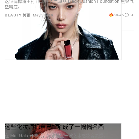
这位偶像将主打 HERA 人气单品 Black Cushion Foundation 黑金气
垫粉底。
36.4K
0
BEAUTY 美丽
May 1, 2026
这些化妆师把自己“画”成了一幅幅名画
在 Met Gala 开幕前，先来捕捉一波艺术感妆容灵感。