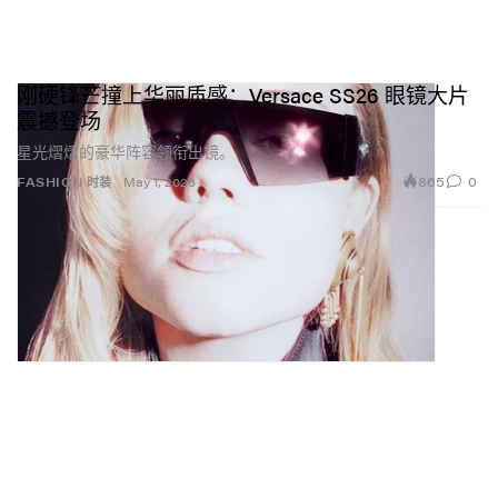
刚硬锋芒撞上华丽质感：Versace SS26 眼镜大片
震撼登场
星光熠熠的豪华阵容领衔出镜。
865
0
FASHION 时装
May 1, 2026