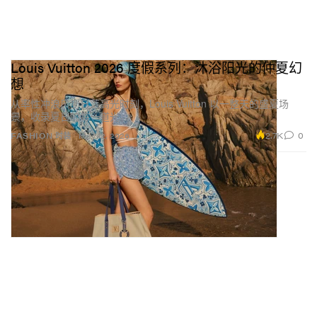
Louis Vuitton 2026 度假系列：沐浴阳光的仲夏幻
想
从率性冲浪风到日落高光时刻，Louis Vuitton 以一整天的盛夏场
景，收录夏日的每一道光。
2.7K
0
FASHION 时装
May 12, 2026