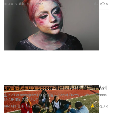
711
0
BEAUTY 美丽
May 1, 2026
Levi's 携手 U.S. Soccer 推出世界杯限量牛仔系列
由 Kids of Immigrants 联合创始人 Daniel Buezo 与 Weleh Dennis
倾情出演同名造型大片。
3.2K
0
SPORTS 运动
May 1, 2026