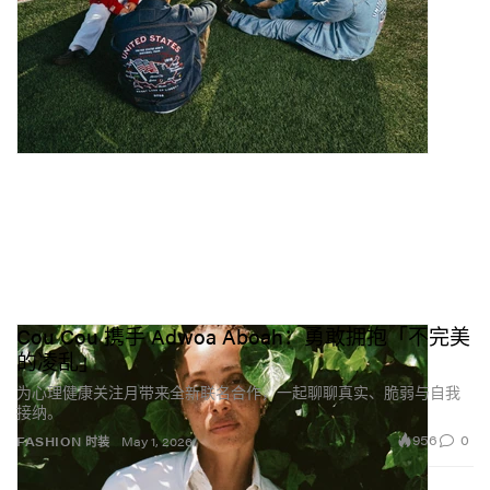
Cou Cou 携手 Adwoa Aboah：勇敢拥抱「不完美
的凌乱」
为心理健康关注月带来全新联名合作，一起聊聊真实、脆弱与自我
接纳。
956
0
FASHION 时装
May 1, 2026