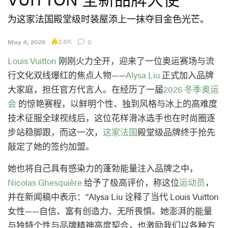
为这家法国殿堂级时装屋添上一抹夺目金色光芒。
2.8K
May 4, 2026
0
Louis Vuitton
刚刚火力全开，迎来了一位奥运赛场与流
行文化双线爆红的焦点人物——
Alysa Liu
正式加入品牌
大家庭，担任官方代言人。在经历了一届
2026 冬季奥运
会
的惊艳赛程，以鲜明个性、独到风格与冰上的高难度
技术征服全球视线后，这位花样滑冰选手也在时尚圈逐
步站稳脚跟，而这一次，
这家法国
殿堂级品牌终于抢先
敲定了她的签约加盟。
她也将自己具有感染力的蓬勃能量注入品牌之中，
Nicolas Ghesquière
给予了极高评价，称这位
运动员
，
并在新闻稿中表示：“Alysa Liu 诠释了当代 Louis Vuitton
女性——自信、富有创造力、无所畏惧。她澎湃的能量
与独特个性与品牌精神高度契合，也激励我们以各种方