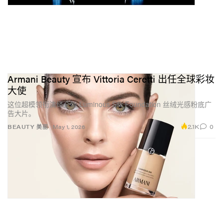
Armani Beauty 宣布 Vittoria Ceretti 出任全球彩妆
大使
这位超模领衔演绎全新 Luminous Silk Foundation 丝绒光感粉底广
告大片。
2.1K
0
BEAUTY 美丽
May 1, 2026