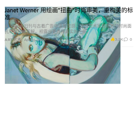
Janet Werner 用绘画“扭曲”时尚审美，重构美的标
准
从 Vogue 旧刊与古着广告中汲取灵感，这位艺术家将熟悉的时尚面
孔尽数扭曲瓦解，袒露出更赤裸真实的一面。
3.2K
0
ART 艺术
Apr 30, 2026