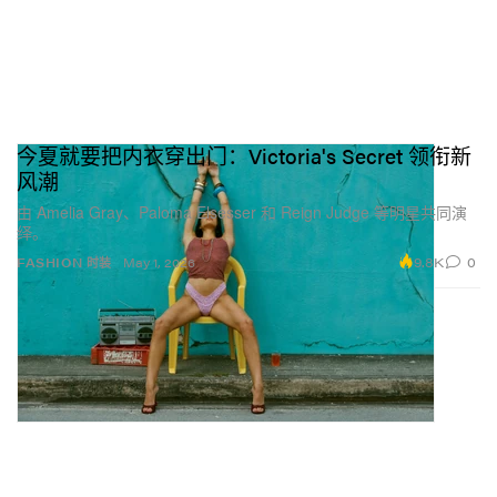
今夏就要把内衣穿出门：Victoria's Secret 领衔新
风潮
由 Amelia Gray、Paloma Elsesser 和 Reign Judge 等明星共同演
绎。
9.8K
0
FASHION 时装
May 1, 2026