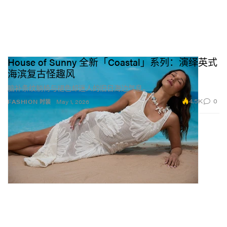
House of Sunny 全新「Coastal」系列：演绎英式
海滨复古怪趣风
脑补条纹躺椅与褪色却迷人的旧日海边气息。
4.5K
0
FASHION 时装
May 1, 2026