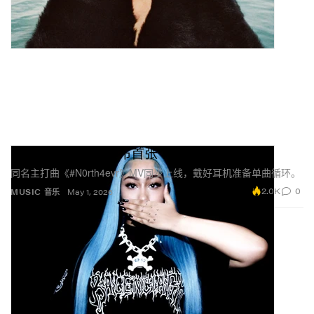
North West重磅发布首张个人EP
同名主打曲《#N0rth4evr》MV同步上线，戴好耳机准备单曲循环。
2.0K
0
MUSIC 音乐
May 1, 2026