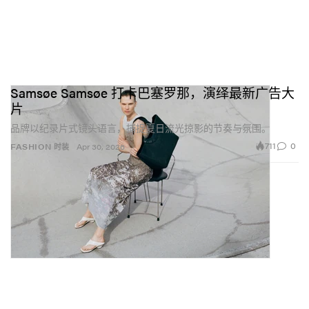
Samsøe Samsøe 打卡巴塞罗那，演绎最新广告大
片
品牌以纪录片式镜头语言，捕捉夏日流光掠影的节奏与氛围。
711
0
FASHION 时装
Apr 30, 2026