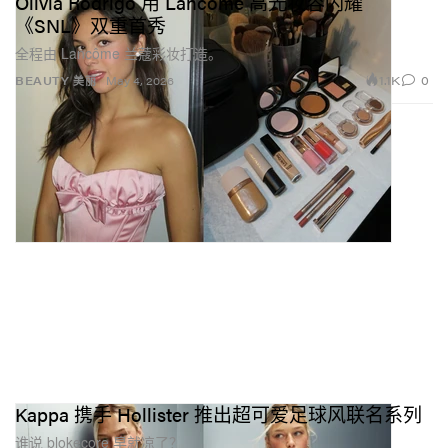
Olivia Rodrigo 用 Lancôme 高光妆容闪耀
《SNL》双重首秀
全程由 Lancôme 兰蔻彩妆打造。
1.1K
0
BEAUTY 美丽
May 4, 2026
Kappa 携手 Hollister 推出超可爱足球风联名系列
谁说 blokecore 早就凉了？