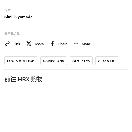
作者
Simi Iluyomade
分享此文章
Link
Share
Share
More
LOUIS VUITTON
CAMPAIGNS
ATHLETES
ALYSA LIU
前往 HBX 购物