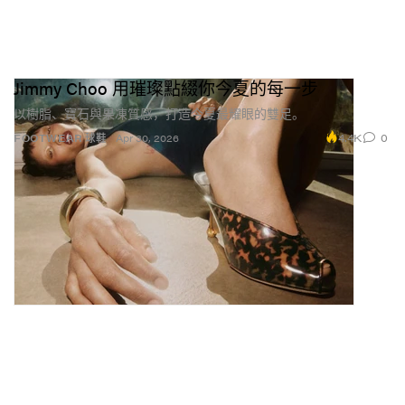
Jimmy Choo 用璀璨點綴你今夏的每一步
以樹脂、寶石與果凍質感，打造今夏最耀眼的雙足。
4.4K
0
FOOTWEAR 球鞋
Apr 30, 2026