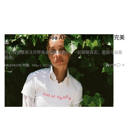
Cou Cou 携手 Adwoa Aboah：勇敢拥抱「不完美
的凌乱」
为心理健康关注月带来全新联名合作，一起聊聊真实、脆弱与自我
接纳。
956
0
FASHION 时装
May 1, 2026