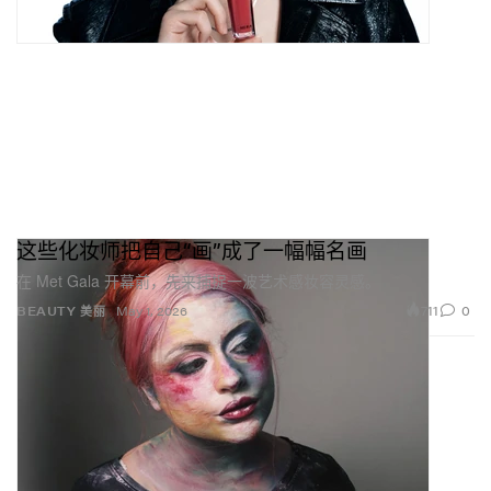
这些化妆师把自己“画”成了一幅幅名画
在 Met Gala 开幕前，先来捕捉一波艺术感妆容灵感。
711
0
BEAUTY 美丽
May 1, 2026