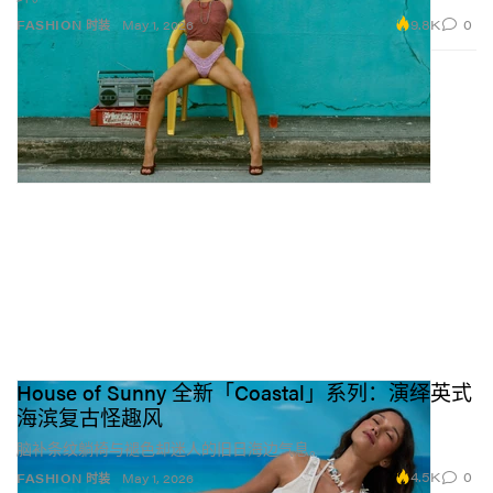
9.8K
0
FASHION 时装
May 1, 2026
House of Sunny 全新「Coastal」系列：演绎英式
海滨复古怪趣风
脑补条纹躺椅与褪色却迷人的旧日海边气息。
4.5K
0
FASHION 时装
May 1, 2026