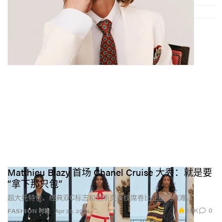
Matthieu Blazy 首场 Chanel Cruise 大秀：就是要
“拿下那只包”
超大托特包、经典双C标志和巴斯克条纹席卷比亚里茨海滩。
2.8K
0
FASHION 时装
Apr 29, 2026