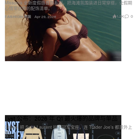
Missoma 全新度假感首饰系列，把海滩氛围装进日常穿搭，让假期
心情常驻你的配饰清单。
1.2K
0
FASHION 时装
Apr 29, 2026
Lyst 公布：2026 年 Q1 最火爆的品牌与单品
Chanel 把 Saint Laurent 拉下冠军宝座，连 Trader Joe’s 都意外上
榜。