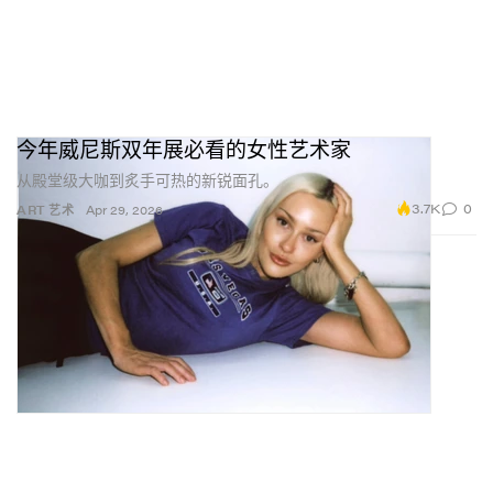
今年威尼斯双年展必看的女性艺术家
从殿堂级大咖到炙手可热的新锐面孔。
3.7K
0
ART 艺术
Apr 29, 2026