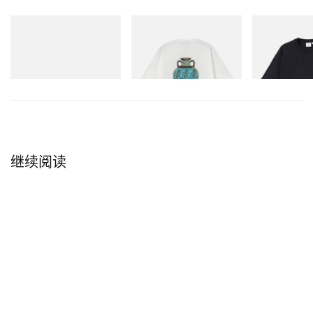
润光泽妆效，可谓完美契合。
adidas Originals
Gramicci
Gramicci
另外一则美妆资讯是，
Stray Kids 成员 Felix 正式出任韩
Handball Spezial Loafer
Vase Tee
One Point Logo
Shoes
系美妆品牌 HERA 的品牌大使
。
立刻购入
立刻购入
立刻购入
继续阅读