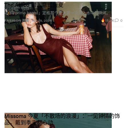
The Attico 潜入意式盛夏
以「Il primo bagno」定格那个夏天第一次跃入水中的瞬间。
18.3K
0
FASHION 时装
Apr 29, 2026
Missoma 今夏「不散场的浪漫」：一见钟情的饰
品，戴到季末都心动