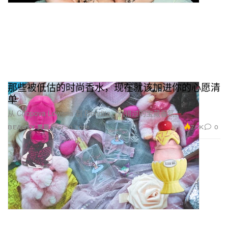
那些被低估的时尚香水，现在就该加进你的心愿清
单
从 Chopova Lowena 到 Blondita，别错过的宝藏香氛。
7.0K
0
BEAUTY 美丽
Apr 30, 2026