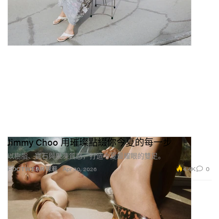
Jimmy Choo 用璀璨點綴你今夏的每一步
以樹脂、寶石與果凍質感，打造今夏最耀眼的雙足。
4.4K
0
FOOTWEAR 球鞋
Apr 30, 2026