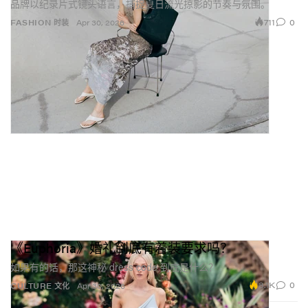
品牌以纪录片式镜头语言，捕捉夏日流光掠影的节奏与氛围。
711
0
FASHION 时装
Apr 30, 2026
《Euphoria》婚礼到底有着装要求吗？
如果有的话，那这神秘 dress code 到底是什么？
8.1K
0
CULTURE 文化
Apr 30, 2026