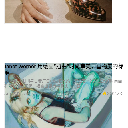
Janet Werner 用绘画“扭曲”时尚审美，重构美的标
准
从 Vogue 旧刊与古着广告中汲取灵感，这位艺术家将熟悉的时尚面
孔尽数扭曲瓦解，袒露出更赤裸真实的一面。
3.2K
0
ART 艺术
Apr 30, 2026