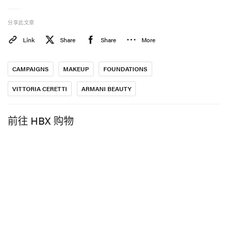
在 Instagram 上查看这条动态
分享此文章
Link
Share
Share
More
CAMPAIGNS
MAKEUP
FOUNDATIONS
VITTORIA CERETTI
ARMANI BEAUTY
前往 HBX 购物
由 Armani beauty（@armanibeauty）分享的动态
在双方共同的意大利血统与 Ceretti 多年来频频亮相
Armani 秀场的深厚渊源之上，她此次出任全球彩妆大
使，将进一步巩固与品牌之间的深度连结。尤其是在
Luminous Silk 粉底这一单品上，Ceretti 标志性的低调高
级妆容，与这款粉底轻盈服帖、仿若天生好肌肤般的水