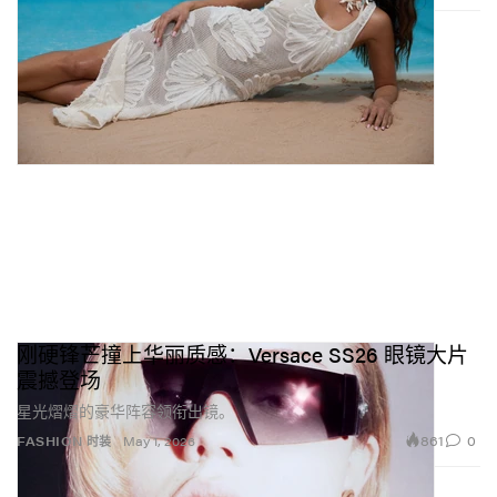
刚硬锋芒撞上华丽质感：Versace SS26 眼镜大片
震撼登场
星光熠熠的豪华阵容领衔出镜。
861
0
FASHION 时装
May 1, 2026