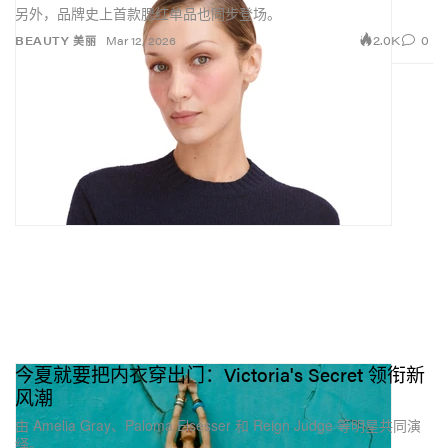
另外，品牌史上首款腮红单品也同步登场。
2.0K
0
BEAUTY 美丽
Mar 12, 2026
今夏就要把内衣穿出门：Victoria's Secret 领衔新
风潮
由 Amelia Gray、Paloma Elsesser 和 Reign Judge 等明星共同演
绎。