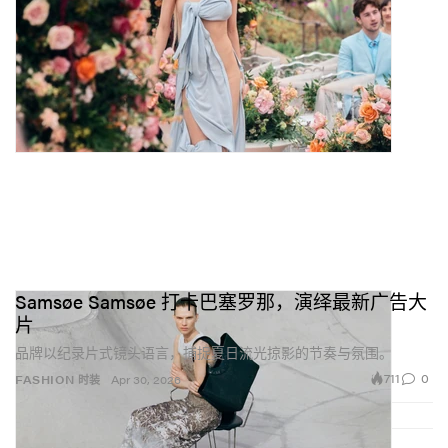
Samsøe Samsøe 打卡巴塞罗那，演绎最新广告大
片
品牌以纪录片式镜头语言，捕捉夏日流光掠影的节奏与氛围。
711
0
FASHION 时装
Apr 30, 2026