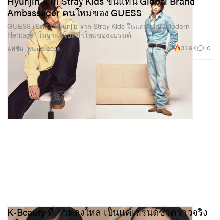
Hyunjin จาก Stray Kids ขึ้นแท่น Global Brand
Ambassador คนใหม่ของ GUESS
GUESS เปิดตัว Hyunjin จาก Stray Kids ในแคมเปญ “Modern
Heritage” ในฐานะใบหน้าใหม่ของแบรนด์
31.9K
0
แฟชั่น
Mar 6, 2026
K-Beauty ที่เราหลงใหล เป็นแค่เทรนด์ชั่วคราวจริง