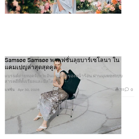
Samsøe Samsøe พาแฟชั่นลุยบาร์เซโลนา ใน
แคมเปญล่าสุดสุดคูล
แบรนด์ถ่ายทอดจังหวะอันแวบไหวของหน้าร้อน ผ่านมุมมองแบบ
สารคดีที่ทั้งเรียลและมีสไตล์
711
0
แฟชั่น
Apr 30, 2026