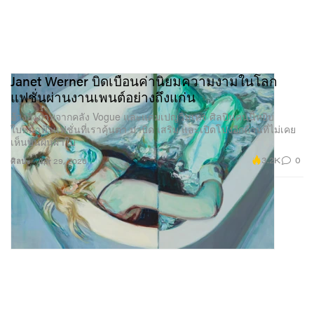
Janet Werner บิดเบือนค่านิยมความงามในโลก
แฟชั่นผ่านงานเพนต์อย่างถึงแก่น
อ้างอิงภาพจากคลัง Vogue และแคมเปญวินเทจ ศิลปินคนนี้หยิบ
ใบหน้าฟ้าแฟชั่นที่เราคุ้นตา มาบิด เสริม และเปิดโปงอีกด้านที่ไม่เคย
เห็นบนผืนผ้าใบ
3.2K
0
ศิลปะ
Apr 29, 2026