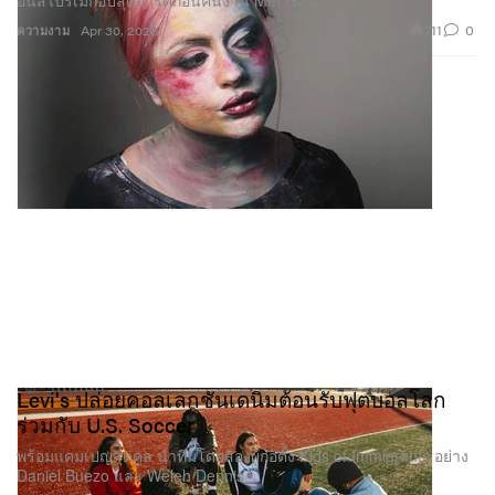
อินสไปร์เมกอัปสุดอาร์ตก่อนคืนงาน Met Gala
711
0
ความงาม
Apr 30, 2026
Levi's ปล่อยคอลเลกชันเดนิมต้อนรับฟุตบอลโลก
ร่วมกับ U.S. Soccer
พร้อมแคมเปญสุดคูล นำทีมโดยสองผู้ก่อตั้ง Kids of Immigrants อย่าง
Daniel Buezo และ Weleh Dennis