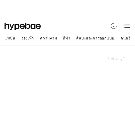
แฟชั่น
รองเท้า
ความงาม
กีฬา
ศิลปะและการออกแบบ
ดนตรี
1 of 4