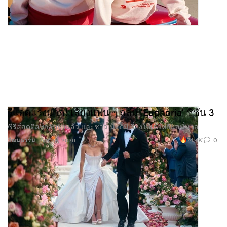
รีแอคแรงมาก! เสียงแฟน ๆ ถล่ม ‘Euphoria’ ซีซัน 3
ซีรีส์สุดติสท์กลับมาแล้ว และชาวเน็ตก็มีเรื่องให้เมาท์กันสนั่นจอ
74.4K
0
วัฒนธรรม
Apr 28, 2026