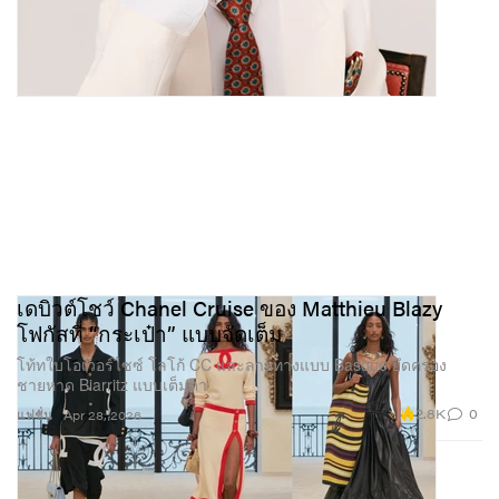
เดบิวต์โชว์ Chanel Cruise ของ Matthieu Blazy
โฟกัสที่ “กระเป๋า” แบบจัดเต็ม
โท้ทใบโอเวอร์ไซซ์ โลโก้ CC และลายทางแบบ Basque ยึดครอง
ชายหาด Biarritz แบบเต็มตา
2.8K
0
แฟชั่น
Apr 28, 2026