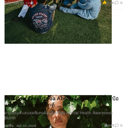
3.2K
0
กีฬา
Apr 30, 2026
Cou Cou และ Adwoa Aboah ฉลองความเปิ่นเป๋อ
แบบไม่ต้องเพอร์เฟ็กต์
ดรอปคอลแลบสุดพิเศษต้อนรับเดือน Mental Health Awareness
Month
945
0
แฟชั่น
Apr 30, 2026