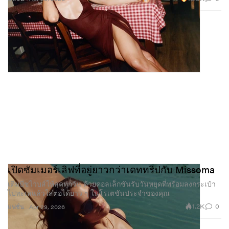
เปิดซัมเมอร์เลิฟที่อยู่ยาวกว่าเดททริปกับ Missoma
เติมบีชไวบส์ให้ลุคทุกวัน ด้วยคอลเล็กชันรับวันหยุดที่พร้อมลงกระเป๋า
ไปทะเลแล้วใส่ต่อได้ยาว ๆ ในโรเตชันประจำของคุณ
1.2K
0
แฟชั่น
Apr 29, 2026