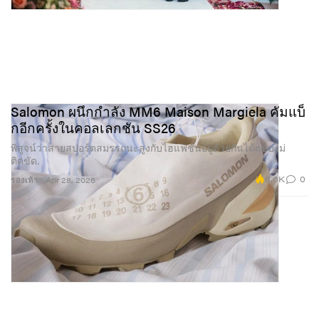
Salomon ผนึกกำลัง MM6 Maison Margiela คัมแบ็
กอีกครั้งในคอลเลกชัน SS26
พิสูจน์ว่าสายสปอร์ตสมรรถนะสูงกับไฮแฟชั่นอยู่ด้วยกันได้แบบไม่
ติดขัด.
6.6K
0
รองเท้า
Apr 28, 2026