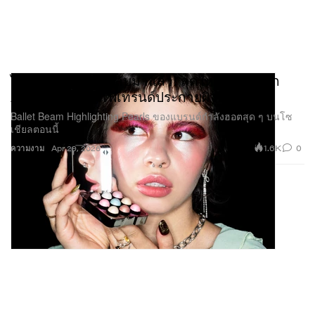
ไฮไลเตอร์ฟีเวอร์กลับมาแล้ว! ลุคใหม่ล่าสุดจาก
About-Face จุดไฟเทรนด์ประกายผิวอีกครั้ง
Ballet Beam Highlighting Pearls ของแบรนด์กำลังฮอตสุด ๆ บนโซ
เชียลตอนนี้
1.6K
0
ความงาม
Apr 29, 2026