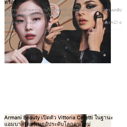
หรือ?
ผู้เชี่ยวชาญด้านความงามไขข้อสงสัยว่า คุชชั่นรองพื้นและสูตรเมกอัป
ที่ให้ผิวมาก่อนจะอยู่กับเราไปอีกนานไหม
371
0
ความงาม
9 Hrs ago
Armani Beauty เปิดตัว Vittoria Ceretti ในฐานะ
แอมบาสเดอร์เมกอัประดับโลกคนใหม่