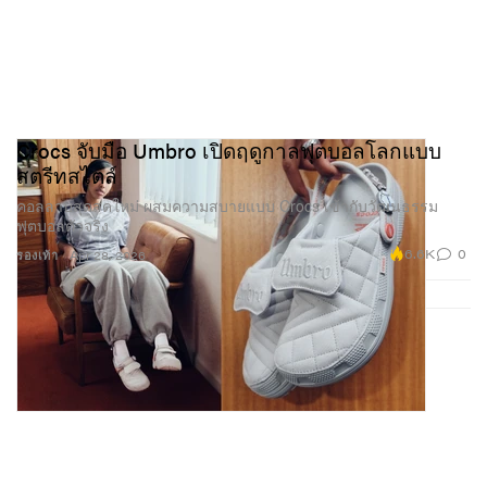
Crocs จับมือ Umbro เปิดฤดูกาลฟุตบอลโลกแบบ
สตรีทสไตล์
คอลลาบสุดสดใหม่ ผสมความสบายแบบ Crocs เข้ากับวัฒนธรรม
ฟุตบอลตัวจริง
6.6K
0
รองเท้า
Apr 28, 2026