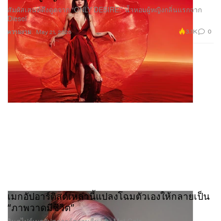
สัมผัสเสน่ห์ดึงดูดจาก “ONLY DESIRE.” น้ำหอมผู้หญิงกลิ่นแรกจาก
Diesel
3.1K
0
ความงาม
May 21, 2026
เมกอัปอาร์ติสต์เหล่านี้แปลงโฉมตัวเองให้กลายเป็น
“ภาพวาดมีชีวิต”