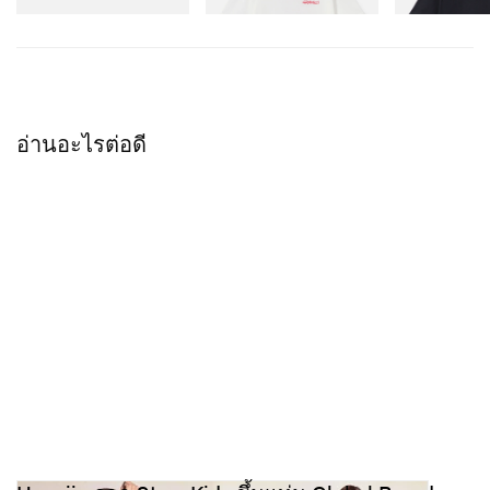
ช็อปเลย
เลเยอร์เพิ่มได้ ให้ฟินิชดูเป็นธรรมชาติ ไม่ดรอประหว่างวัน
ยาวนานสูงสุด 30 ชั่วโมง แถมเฉดสียังถูกพัฒนาจากฐาน
ข้อมูลโทนสีผิวจริง ๆ เพื่อให้ได้ลุคผิวสวยเหมือนผิวจริงแต่ดี
ยิ่งขึ้นทุกครั้งที่ใช้
อ่านอะไรต่อดี
ตอนนี้สามารถช้อป Black Cushion Foundation ได้แล้ว
ทาง
เว็บไซต์ทางการของแบรนด์
.
ในข่าวความงามอีกด้านหนึ่ง
Yara Shahidi เพิ่งเปิดตัว
น้ำหอมรุ่นใหม่ล่าสุดจาก Jean Paul Gaultier
.