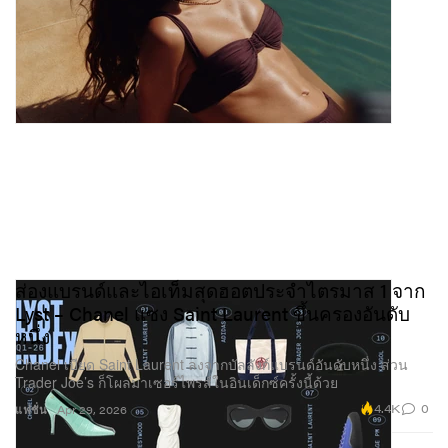
ส่องแบรนด์และไอเท็มสุดฮอตประจำไตรมาส 1 จาก
Lyst – Chanel แซง Saint Laurent ขึ้นครองอันดับ
หนึ่ง
Chanel เบียด Saint Laurent ลงจากบัลลังก์แบรนด์อันดับหนึ่ง ส่วน
Trader Joe’s ก็โผล่มาเซอร์ไพรส์ในอินเด็กซ์ครั้งนี้ด้วย
4.4K
0
แฟชั่น
Apr 29, 2026