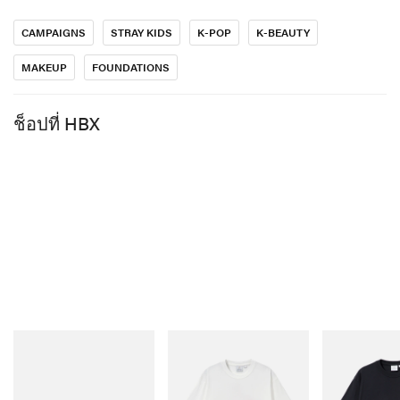
CAMPAIGNS
STRAY KIDS
K-POP
K-BEAUTY
ชมโพสต์นี้บน Instagram
MAKEUP
FOUNDATIONS
ช็อปที่ HBX
โพสต์ที่แชร์โดย 헤라 HERA Official Account (@herabeauty_official)
สำหรับตัวผลิตภัณฑ์เอง แบรนด์เผยว่า Black Cushion
Foundation คือคุชชั่นรองพื้นรุ่นแรกของโลกในรูปแบบ
adidas Originals
Gramicci
Gramicci
Handball Spezial Loafer
Joker Tee
One Point Logo
รองพื้น
, จนกลายเป็นการพลิกโฉมหมวดเมกอัพงานผิวไป
Shoes
ช็อปเลย
ช็อปเลย
อย่างสิ้นเชิง มาพร้อมการปกปิดแบบซาตินที่สามารถ