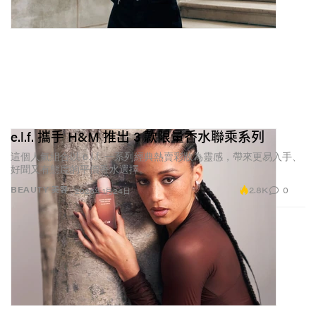
e.l.f. 攜手 H&M 推出 3 款限量香水聯乘系列
這個人氣組合以 e.l.f. 一系列經典熱賣彩妝為靈感，帶來更易入手、
好聞又有態度的平價香水選擇。
2.8K
0
BEAUTY 美容
2026年1月24日