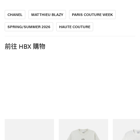
CHANEL
MATTHIEU BLAZY
PARIS COUTURE WEEK
SPRING/SUMMER 2026
HAUTE COUTURE
前往 HBX 購物
adidas Originals
Gramicci
Gramicci
Handball Spezial Loafer
Bone Tee Pigment Dyed
Vase Tee
Shoes
立即購入
立即購入