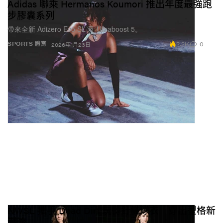
Adidas 聯乘 Hermanos Koumori 推出年度最強跑
步膠囊系列
帶來全新 Adizero Evo SL 及 Ultraboost 5。
2.2K
0
SPORTS 體育
2026年1月23日
NWSL 攜手 Dead Dirt 玩轉針織球衣 穿出型格新
潮流