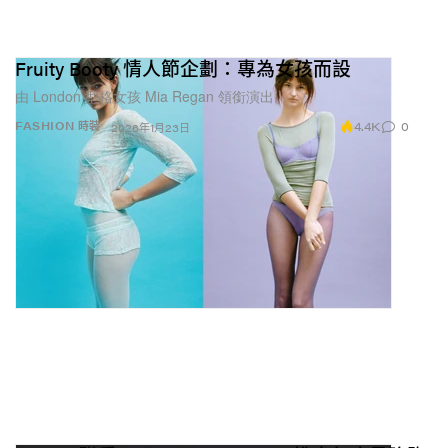
Fruity Booty 情人節企劃：專為女孩而設
由 London 型格女孩 Mia Regan 領銜演出。
4.4K
0
FASHION 時裝
2026年1月23日