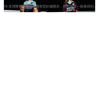
16 支球隊齊齊換上高調有型針織戰衣，時尚態度一樣著得到。
1.6K
0
SPORTS 體育
2026年1月23日
衝浪好手 Zoë McDougall 成為 Kulani Kinis 全新
代言面孔