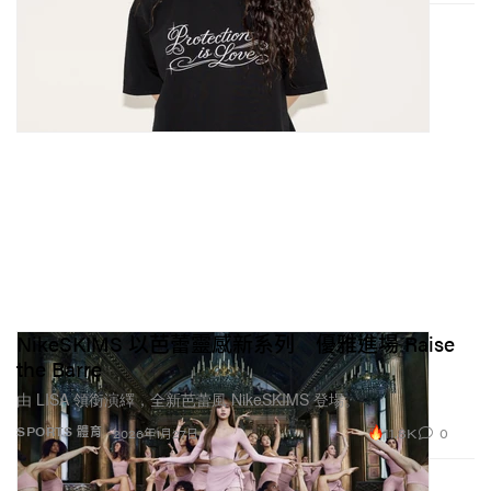
NikeSKIMS 以芭蕾靈感新系列 優雅進場 Raise
the Barre
由 LISA 領銜演繹，全新芭蕾風 NikeSKIMS 登場。
11.8K
0
SPORTS 體育
2026年1月27日