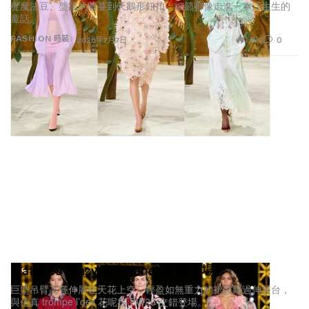
從魔法豆、盤踞的藤蔓到天鵝形鈕扣，細節都像走進一本活生生的
童話。
1.3K
0
FASHION 時裝
2026年7月7日
Matthieu Blazy 在 Chanel 編織一場夢
巨型吊臂高聳伸展在天花上空，輕盈如無重力的裙裝飄過伸展台，
與仿真 trompe l’oeil 花呢在 FW26 交錯登場。