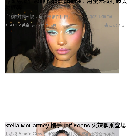
Tyla 專屬化妝師 Ngozi Edeme：用螢光妝打破美
妝框架
「化妝對我來說，是一種創作自由。」—— Ngozi Edeme
1.7K
0
BEAUTY 美容
2026年1月26日
Stella McCartney 攜手 Jeff Koons 火辣聯乘登場
由超模 Amelia Gray 領軍演繹，玩味又性感的重磅合作系列。