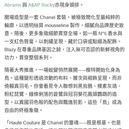
Abrams
與
A$AP Rocky
亦現身頭排。
開場造型是一套 Chanel 套裝，被極致簡化至最純粹的
輪廓，以透明絲質 mousseline 製作，細膩向品牌歷史致
意。隨後，更多象徵細節貫穿全場，如一瓶 N°5 香水與
一支紅色唇膏，以刺繡呈現、藏於口袋或點綴為配飾。
Blazy 在尊重品牌基因之餘，注入無可否認的新鮮視角的
功力，貫穿整個系列。
隨著大秀推進，一場蛻變悄然展開——模特開始化身為
鳥。這種變形透過流動的布料、層次與褶飾呈現，而非
倚賴真羽毛。你會看見令人聯想到黑烏鴉、樸素灰鴿、
粉紅琵鷺、線條俐落的蒼鷺與冠羽葵花鳳頭鸚鵡的造
型。以異國羽色般的配色與飄逸剪影，這些「鳥」成為
自由的終極象徵。
「Haute Couture 是 Chanel 的靈魂——既是根基，也是