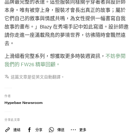
品牌最完整的表達。這些服裝同樣關乎穿著者與設計師
本身。唯有被穿上身，服裝才會長出真正的故事；屬於
它們自己的敘事與情感共鳴，為女性提供一幅書寫自我
故事的畫布。」Blazy 在秀場手記中如此寫道。設計師邀
請你走進一座滿載飛鳥的夢境世界，彷彿隨時會飄然遠
去。
上滑細看完整系列，想獲取更多時裝週資訊，
不妨參閱
我們的 FW26 精華回顧。
這篇文章是從英文自動翻譯。
作者
Hypebae Newsroom
分享此文章
連結
分享
傳送
更多