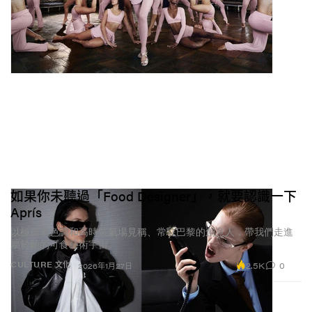
如果你未聽過「Food Designer」，就要認識一下
Aprís
以極簡單色調和高時裝氣場見稱、常駐巴黎的創意人，帶我們走進
屬於她的可食藝術宇宙。
2.5K
0
CULTURE 文化
2026年1月27日