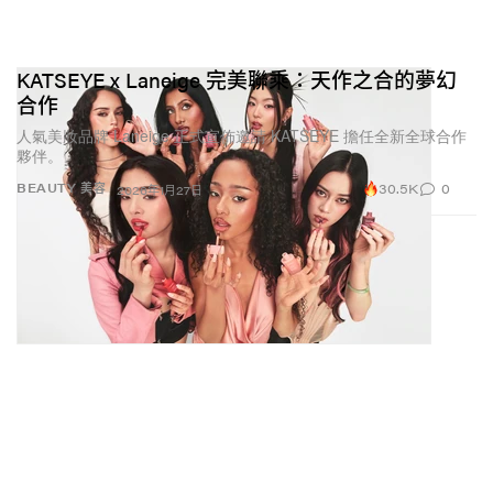
KATSEYE x Laneige 完美聯乘：天作之合的夢幻
合作
人氣美妝品牌 Laneige 正式宣佈邀請 KATSEYE 擔任全新全球合作
夥伴。
30.5K
0
BEAUTY 美容
2026年1月27日