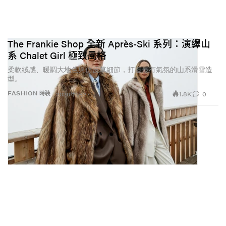
The Frankie Shop 全新 Après-Ski 系列：演繹山
系 Chalet Girl 極致風格
柔軟絨感、暖調大地色與仿皮草細節，打造最有氣氛的山系滑雪造
型。
1.8K
0
FASHION 時裝
2026年1月27日