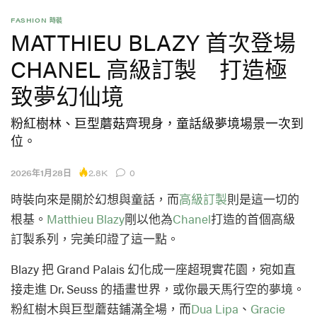
FASHION 時裝
MATTHIEU BLAZY 首次登場
CHANEL 高級訂製 打造極
致夢幻仙境
粉紅樹林、巨型蘑菇齊現身，童話級夢境場景一次到
位。
2.8K
2026年1月28日
0
時裝向來是關於幻想與童話，而
高級訂製
則是這一切的
根基。
Matthieu Blazy
剛以他為
Chanel
打造的首個高級
訂製系列，完美印證了這一點。
Blazy 把 Grand Palais 幻化成一座超現實花園，宛如直
接走進 Dr. Seuss 的插畫世界，或你最天馬行空的夢境。
粉紅樹木與巨型蘑菇鋪滿全場，而
Dua Lipa
、
Gracie