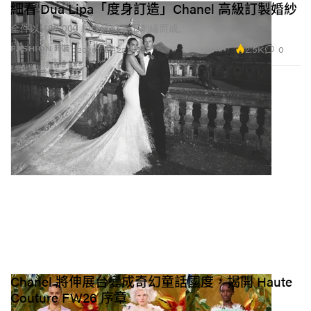
細看 Dua Lipa「度身訂造」Chanel 高級訂製婚紗
全件以 480,000 粒珠飾純手工刺繡而成。
2.5K
0
FASHION 時裝
2026年6月22日
Chanel 將伸展台變成奇幻童話國度，揭開 Haute
Couture FW26 序章