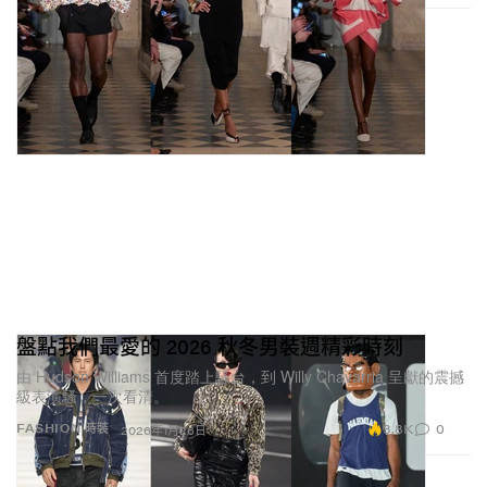
盤點我們最愛的 2026 秋冬男裝週精彩時刻
由 Hudson Williams 首度踏上騷台，到 Willy Chavarria 呈獻的震撼
級表演騷，一次看清。
3.8K
0
FASHION 時裝
2026年1月26日