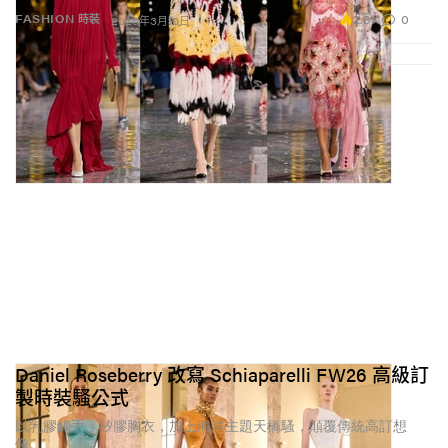
2.8K
0
FASHION 時裝
2026年3月10日
Daniel Roseberry 改寫 Schiaparelli FW26 高級訂
製時裝騷公式
以乳膠觸手、矽膠胸衣，加上海洋主題天橋騷，顛覆傳統高訂想
像。