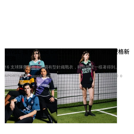
NWSL 攜手 Dead Dirt 玩轉針織球衣 穿出型格新
潮流
16 支球隊齊齊換上高調有型針織戰衣，時尚態度一樣著得到。
1.6K
0
SPORTS 體育
2026年1月23日