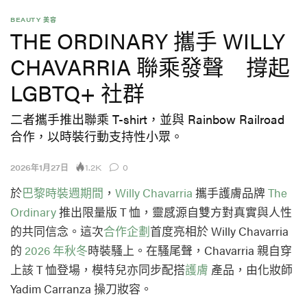
BEAUTY 美容
THE ORDINARY 攜手 WILLY
CHAVARRIA 聯乘發聲 撐起
LGBTQ+ 社群
二者攜手推出聯乘 T-shirt，並與 Rainbow Railroad
合作，以時裝行動支持性小眾。
1.2K
2026年1月27日
0
於
巴黎時裝週期間
，
Willy Chavarria
攜手護膚品牌
The
Ordinary
推出限量版 T 恤，靈感源自雙方對真實與人性
的共同信念。這次
合作企劃
首度亮相於 Willy Chavarria
的
2026 年秋冬
時裝騷上。在騷尾聲，Chavarria 親自穿
上該 T 恤登場，模特兒亦同步配搭
護膚
產品，由化妝師
Yadim Carranza 操刀妝容。