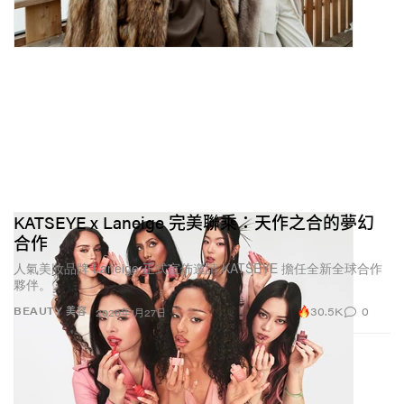
KATSEYE x Laneige 完美聯乘：天作之合的夢幻
合作
人氣美妝品牌 Laneige 正式宣佈邀請 KATSEYE 擔任全新全球合作
夥伴。
30.5K
0
BEAUTY 美容
2026年1月27日