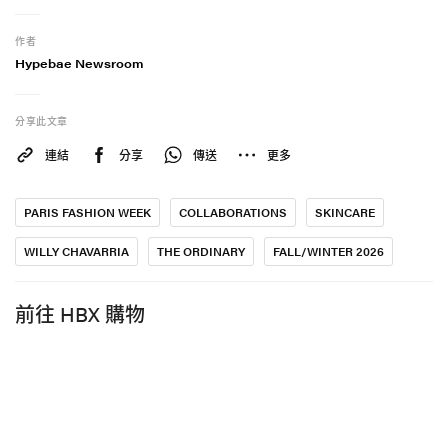
作者
Hypebae Newsroom
分享此文章
連結
分享
傳送
更多
PARIS FASHION WEEK
COLLABORATIONS
SKINCARE
WILLY CHAVARRIA
THE ORDINARY
FALL/WINTER 2026
前往 HBX 購物