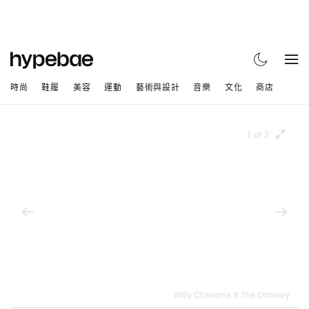
時尚
鞋履
美容
運動
藝術與設計
音樂
文化
商店
1 of 2
Willy Chavarria X The Ordinary