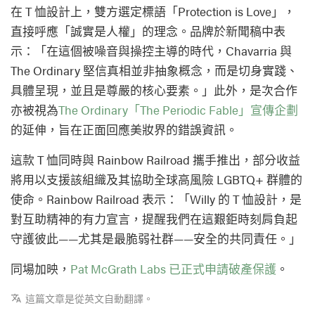
在 T 恤設計上，雙方選定標語「Protection is Love」，
直接呼應「誠實是人權」的理念。品牌於新聞稿中表
示：「在這個被噪音與操控主導的時代，Chavarria 與
The Ordinary 堅信真相並非抽象概念，而是切身實踐、
具體呈現，並且是尊嚴的核心要素。」此外，是次合作
亦被視為
The Ordinary「The Periodic Fable」宣傳企劃
的延伸，旨在正面回應美妝界的錯誤資訊。
這款 T 恤同時與 Rainbow Railroad 攜手推出，部分收益
將用以支援該組織及其協助全球高風險 LGBTQ+ 群體的
使命。Rainbow Railroad 表示：「Willy 的 T 恤設計，是
對互助精神的有力宣言，提醒我們在這艱鉅時刻肩負起
守護彼此——尤其是最脆弱社群——安全的共同責任。」
同場加映，
Pat McGrath Labs 已正式申請破產保護
。
這篇文章是從英文自動翻譯。