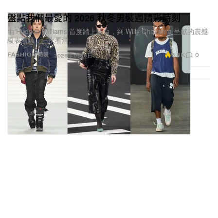
盤點我們最愛的 2026 秋冬男裝週精彩時刻
由 Hudson Williams 首度踏上騷台，到 Willy Chavarria 呈獻的震撼
級表演騷，一次看清。
3.8K
0
FASHION 時裝
2026年1月26日