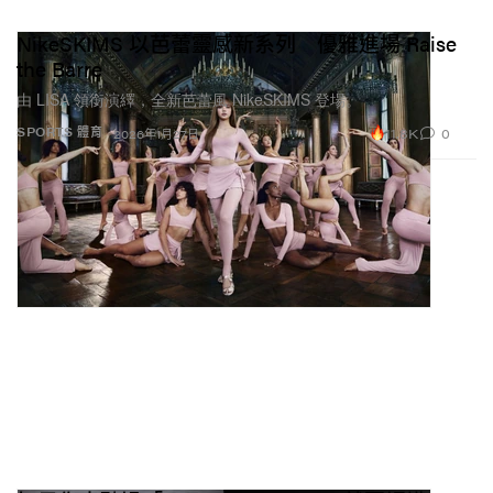
NikeSKIMS 以芭蕾靈感新系列 優雅進場 Raise
the Barre
由 LISA 領銜演繹，全新芭蕾風 NikeSKIMS 登場。
11.8K
0
SPORTS 體育
2026年1月27日