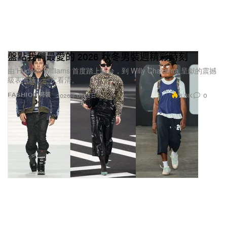
盤點我們最愛的 2026 秋冬男裝週精彩時刻
由 Hudson Williams 首度踏上騷台，到 Willy Chavarria 呈獻的震撼
級表演騷，一次看清。
3.8K
0
FASHION 時裝
2026年1月26日