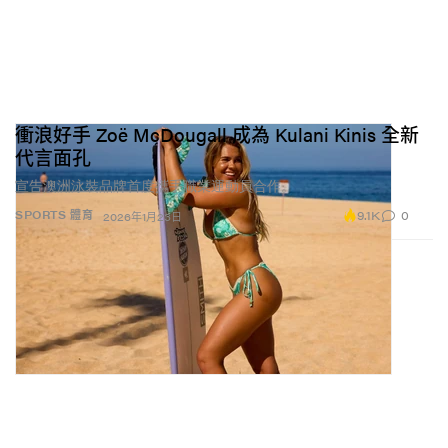
衝浪好手 Zoë McDougall 成為 Kulani Kinis 全新
代言面孔
宣告澳洲泳裝品牌首度攜手職業運動員合作。
9.1K
0
SPORTS 體育
2026年1月23日