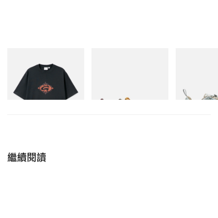
Gramicci
adidas Originals
Merrell 1TRL
Flame Tee
SAMBA OG
Merrell 1TRL X
Mini Cham St
立即購入
立即購入
TEX®
立即購入
繼續閱讀