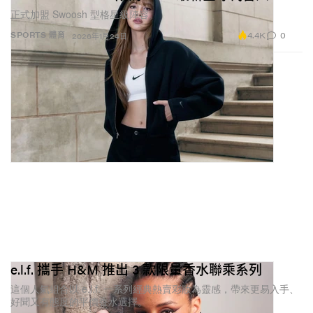
正式加盟 Swoosh 型格星級陣容。
4.4K
0
SPORTS 體育
2026年1月24日
e.l.f. 攜手 H&M 推出 3 款限量香水聯乘系列
這個人氣組合以 e.l.f. 一系列經典熱賣彩妝為靈感，帶來更易入手、
好聞又有態度的平價香水選擇。