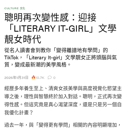
CULTURE 文化
聰明再次變性感：迎接
「LITERARY IT-GIRL」文學
靚女時代
從名人讀書會到教你「變得離譜地有學問」的
TikTok，「Literary It-girl」文學靚女正將頭腦與氣
質，變成最新潮的美學風格。
10.7K
2026年1月31日
0
經歷多年養生至上、清爽女孩美學與高度視覺化慾望主
導之後，理性與智慧終於加入對話。聰明，正式再次變
得性感。但這究竟是真心渴望深度，還是只是另一個自
我優化計畫？
過去一年，與「變得更有學問」相關的內容明顯增加，