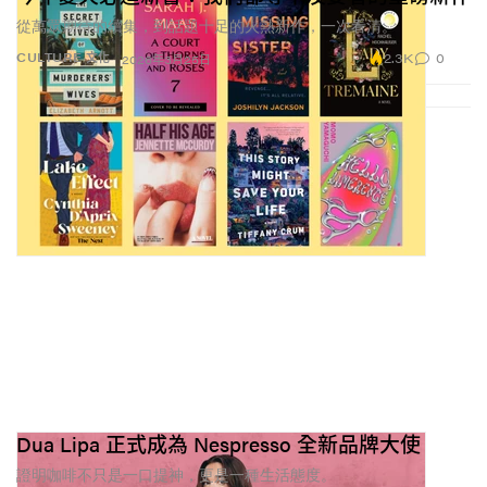
解釋自己的
runway
靈感來源，書不只被讀完，還要在鏡
從萬眾期待的續集，到話題十足的火熱新作，一次看清。
頭前拆解；聊起最新看到的是文章而不是影片，也變成
2.3K
0
CULTURE 文化
2026年3月25日
一種「我很有腦」的暗號。炫耀的重點不再只是你有品
味，還在於你是否能為它建構脈絡。
不知從何時開始，文學 It-girl 進化成全方位知識型 It-
girl。她不只讀小說，還訂閱政治電子報、精挑細選自己
的媒體攝取清單，並以「小眾」為傲。艱深冷門的引
用、極度具體的興趣，成了一種證明：你真的與眾不
同。
在一個被膚淺內容灌滿的文化環境裡，即使閱讀與思考
被美化、被包裝，它們重新被擁抱本身，就已透露出集
體對深度的渴望。這究竟會帶來一場知性復興，還是讓
理性被稀釋，仍有待觀察。但至少眼下，聰明確實很
Dua Lipa 正式成為 Nespresso 全新品牌大使
火，而我們認為，這樣的風向相當迷人。
證明咖啡不只是一口提神，更是一種生活態度。