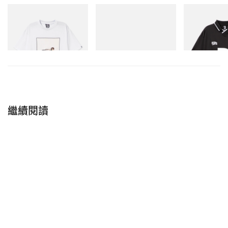
INITIAL
Puma
INITIAL
Billionaire Boys Club X
Speedcat Once-A-Year
Billionaire Boy
Initial D Cotton T-Shirt 2
Initial D Game 
立即購入
立即購入
立即購入
由 Service95 Book Club with Dua Lipa（@service95bookclub）分享的貼文
這股轉向並不只限於名人。像是公共人物
Rama Duwaji
繼續閱讀
——這位常駐
New York
的插畫家，同時也是市長
Zohran
Mamdani
之妻——也意外成為風格指標，體現出一種帶
有藝術性、政治性、刻意不修邊幅的知性酷感。重點不
再只是嚮往奢華，而是你究竟有沒有話要說。
在此基礎上，也衍生出一種偽知性風潮。在
TikTok
上，
「回歸類比生活」、「變得荒唐有學問」以及「我用來
取代無止境滑手機的媒體」等趨勢，與那些專攻冷門主
題、打造個人課綱的新年目標並列出現。這些形式都在