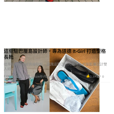
這些駐巴厘島設計師，專為道德 It-Girl 打造型格
長靴
從厚底高跟到經典穆勒鞋，認識這對讓時尚圈迷上的新鞋履設計雙
人組。
2.3K
0
FOOTWEAR 球鞋
2026年1月28日