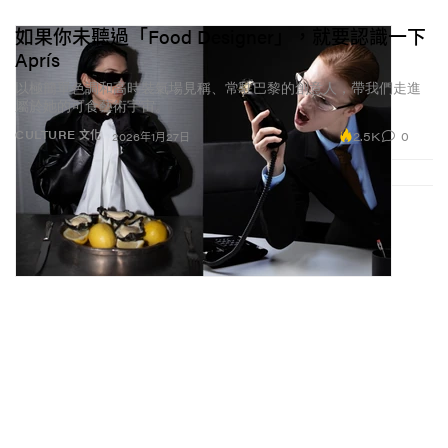
如果你未聽過「Food Designer」，就要認識一下
Aprís
以極簡單色調和高時裝氣場見稱、常駐巴黎的創意人，帶我們走進
屬於她的可食藝術宇宙。
2.5K
0
CULTURE 文化
2026年1月27日