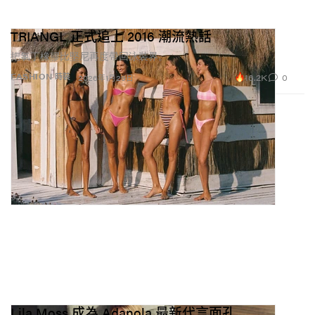
TRIANGL 正式追上 2016 潮流熱話
把氯丁橡膠比堅尼再度帶回泳裝界。
16.2K
0
FASHION 時裝
2026年1月29日
Lila Moss 成為 Adanola 最新代言面孔