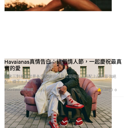
Havaianas真情告白：這個情人節，一起慶祝最真
實的愛
找來三對來自世界各地的情侶示範真愛模樣，再配上品牌最強絕
配：襪子＋人字拖。
2.4K
0
FOOTWEAR 球鞋
2026年1月28日