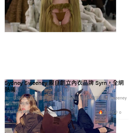
Sydney Sweeney 親自創立內衣品牌 Syrn，全網
熱議
由一場爆紅又惹火的荷里活宣傳噱頭掀起風波，更可能讓 Sweeney
面臨刑事檢控。
22.3K
0
FASHION 時裝
2026年1月30日