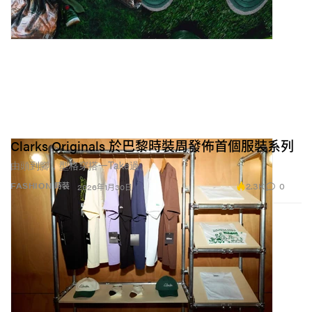
Clarks Originals 於巴黎時裝周發佈首個服裝系列
由頭到腳，型格穿搭一Take過。
2.3K
0
FASHION 時裝
2026年1月30日