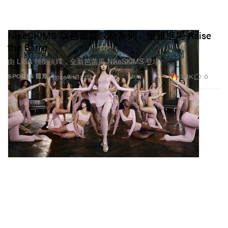
NikeSKIMS 以芭蕾靈感新系列 優雅進場 Raise
the Barre
由 LISA 領銜演繹，全新芭蕾風 NikeSKIMS 登場。
11.8K
0
SPORTS 體育
2026年1月27日