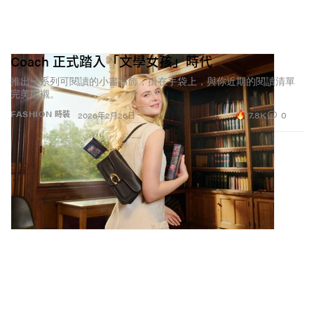
展示創作者如何主動逃離大腦生鏽，記錄自己在支離破
碎的數位環境中重新找回專注的過程。其中一位創作者
Bella
，就在她的 2026 文化預測影片中直言：「聰明就
Coach 正式踏入「文學女孩」時代
是性感。」但把
知識派
稱作一種「潮流」
，是否也幾乎
推出一系列可閱讀的小書吊飾，掛在手袋上，與你近期的閱讀清單
註定了它的賞味期限？
完美配襯。
17.8K
0
FASHION 時裝
2026年2月26日
@sedodiaries
嗨我的天鵝們，2026 是時候一起變得荒唐有
學問 🦢
#2026planning
#feminineenergy
♬ Brandenburg
Concerto No. 3 in G major(1450264) – Yusuke
隨著我們愈來愈意識到
AI
與不間斷滑手機對大腦造成的
後座力——例如注意力縮水、過度依賴外包思考——一股
若有似無的焦慮也開始蔓延。長篇文字媒體如今被重新
定位為一種反抗工具。過去
Instagram
主打極致修圖美
學，如今動態頁面則開始被更具深度的內容佔據，用來
展演個人觀點。但當一切都經過精心策劃與紀錄，疑問