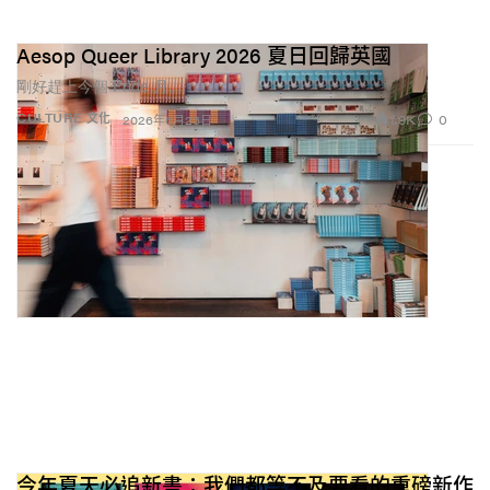
也隱隱浮現：這到底是真誠，還是表演？
所謂文學 It-girl，從來不只是拿著書那麼簡單。她在這個
Aesop Queer Library 2026 夏日回歸英國
美學早已被扁平化、去中心化的時代，用品味與內行知
剛好趕上今個 Pride 月。
識來發出訊號。當人人都能穿得好、會逛古著、透過全
1.9K
0
CULTURE 文化
2026年6月23日
球平台追上同一波潮流時，知性便成為區分彼此的下一
個戰場。在 AI 都能幫你思考的年代，
懂得如何
思考本身
就變成一種菁英能力。脈絡與典故成了新的文化貨幣，
更難複製，也更難偽裝。
@sumimrk
這是我用來取代無止境滑手機的媒體！！也就是我
最近的媒體最愛 @Mina Le @Life Academy The Podcast
#fyp
#filmtok
#minale
#agegaprelationship
#hollywood
#thoughtdaughter
#twinpeaks
#firewalkwithme
#laurapalmer
#davidlynch
#lifeacademy
#danceacademy
#thesafekeep
#whattowatch
#yearning
♬ Swan Lake「dance of four
swans」- Kohrogi
這也就是為何大家突然開始「展示過程」。穿搭影片會
今年夏天必追新書：我們都等不及要看的重磅新作