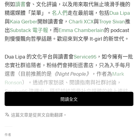
例如
讀書
會、文化評論，以及用來取代無止境滑手機的
精選媒體「菜單」。
名人們
走在最前端，包括
Dua Lipa
與
Kaia Gerber
開辦讀書會，
Charli XCX
與
Troye Sivan
推
出
Substack 電子報
，而
Emma Chamberlain
的 podcast
則慢慢飄向哲學話題。歡迎來到文學 It-girl 的新世代。
Dua Lipa 的文化平台與讀書會
Service95
，如今擁有一批
忠實社群追隨者，粉絲們會掃街逛書店，只為入手每月
選書（目前推薦的是
《Night People》
，作者為
Mark
Ronson
）。透過作家訪談、閱讀指南與社群討論，
Service95 建構出一種超越純視覺社交媒體的線上連結。
閱讀，這個不久前還被視為孤僻甚至反社交的行為，如
閱讀全文
今被重新定義成酷女孩日常：拿書自拍、在公共交通上
這篇文章是從英文自動翻譯。
看書，或專程走進咖啡店
只為
閱讀，已成為幾年前還稱
不上主流的生活姿態。
作者