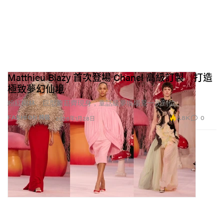
Matthieu Blazy 首次登場 Chanel 高級訂製 打造
極致夢幻仙境
粉紅樹林、巨型蘑菇齊現身，童話級夢境場景一次到位。
2.8K
0
FASHION 時裝
2026年1月28日