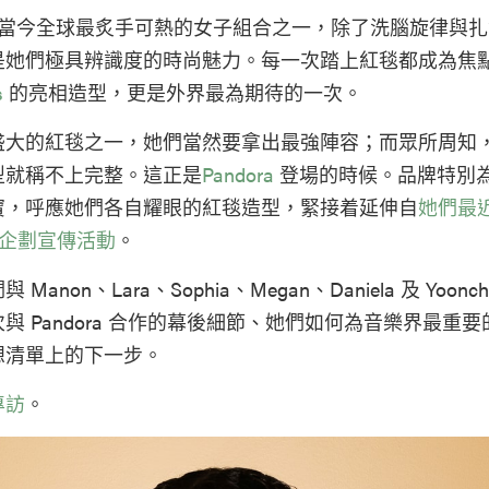
當今全球最炙手可熱的女子組合之一，除了洗腦旋律與扎實的
是她們極具辨識度的時尚魅力。每一次踏上紅毯都成為焦
s
的亮相造型，更是外界最為期待的一次。
盛大的紅毯之一，她們當然要拿出最強陣容；而眾所周知
型就稱不上完整。這正是
Pandora
登場的時候。品牌特別
寶，呼應她們各自耀眼的紅毯造型，緊接着延伸自
她們最
ms」企劃宣傳活動
。
anon、Lara、Sophia、Megan、Daniela 及 Yoonc
與 Pandora 合作的幕後細節、她們如何為音樂界最重
想清單上的下一步。
專訪
。