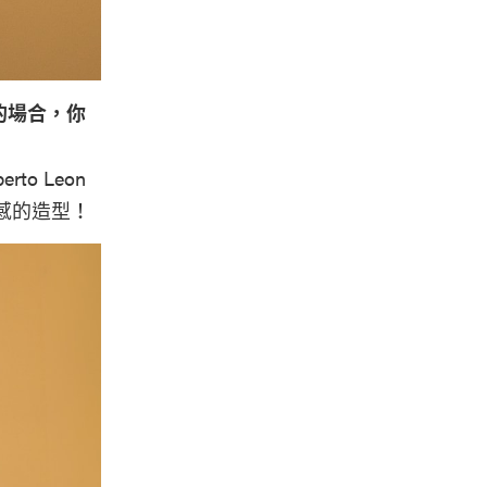
的場合，你
to Leon
美感的造型！