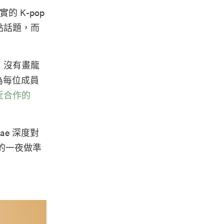
 K-pop
點話題，而
，沒有畫龍
為每位成員
近合作的
hae 深度對
要的一夜做準