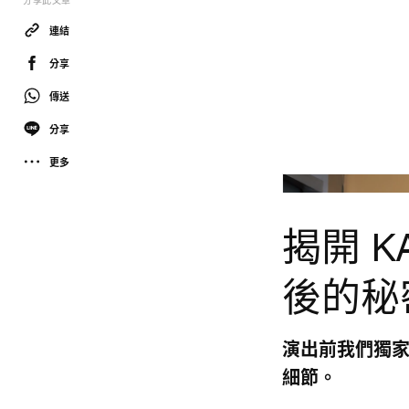
分享此文章
連結
分享
傳送
分享
更多
揭開 K
後的秘
演出前我們獨
細節。