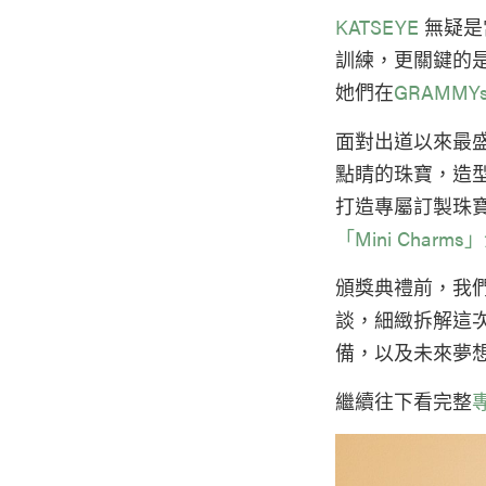
KATSEYE
無疑是
訓練，更關鍵的
她們在
GRAMMY
面對出道以來最
點睛的珠寶，造
打造專屬訂製珠
「Mini Char
頒獎典禮前，我們與 M
談，細緻拆解這次
備，以及未來夢
繼續往下看完整