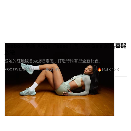
Reebok 全新 Angel Reese 1 向 Met Gala 締造華麗
致敬
從她的紅地毯首秀汲取靈感，打造時尚有型全新配色。
14.8K
0
FOOTWEAR 球鞋
2026年5月7日