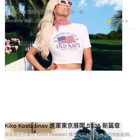
派對
原來我們最需要的夏日聯乘，就是這一個。
3.1K
0
FASHION 時裝
2026年5月6日
Kiko Kostadinov 進軍東京展開 SS26 新篇章
與長期合作夥伴 Kohei Kawatani 攜手掌鏡，捕捉一系列焦點配飾。