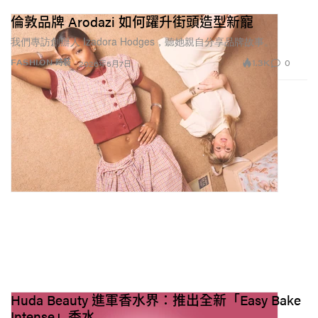
倫敦品牌 Arodazi 如何躍升街頭造型新寵
我們專訪創辦人 Izadora Hodges，聽她親自分享品牌故事。
1.3K
0
FASHION 時裝
2026年5月7日
Huda Beauty 進軍香水界：推出全新「Easy Bake
Intense」香水