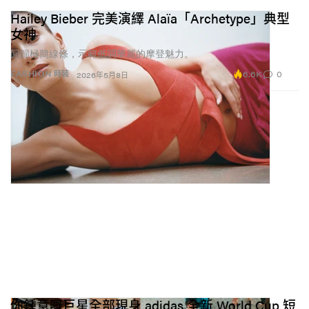
Hailey Bieber 完美演繹 Alaïa「Archetype」典型
女神
回歸極簡線條，示範低調華麗的摩登魅力。
6.6K
0
FASHION 時裝
2026年5月8日
你鍾意嘅巨星全部現身 adidas 全新 World Cup 短