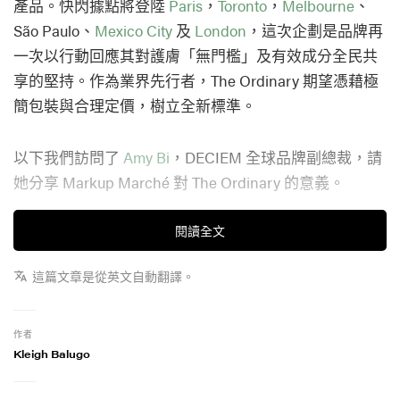
產品。快閃據點將登陸
Paris
，
Toronto
，
Melbourne
、
São Paulo、
Mexico City
及
London
，這次企劃是品牌再
一次以行動回應其對護膚「無門檻」及有效成分全民共
享的堅持。作為業界先行者，The Ordinary 期望憑藉極
簡包裝與合理定價，樹立全新標準。
以下我們訪問了
Amy Bi
，DECIEM 全球品牌副總裁，請
她分享 Markup Marché 對 The Ordinary 的意義。
關於 Markup Marché 的靈感來源
閱讀全文
Markup Marché 的設計，就是用美容行銷產品的那一
這篇文章是從英文自動翻譯。
套，來「推銷」蔬果。我們在美妝界太常見到誇大語
言、行銷話術和華麗包裝。這次我們把這種手法搬進超
作者
市，想讓大家看到：如果一顆牛油果只是因為包裝浮
Kleigh Balugo
誇、名字花巧就要賣更貴，你絕對不會買單——那為什
麼在護膚品上，我們卻甘心接受？