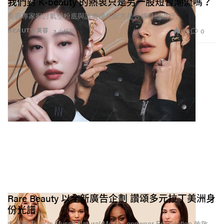
我們對 K-beauty 的熱衷只是另一股短暫潮流嗎？
美容專家探討氣墊粉底與護膚優先配方是否將持續流行。
123
0
BEAUTY 美容
3 小時前
Rare Beauty 以全新廣告企劃 讚頌多元拉丁美洲身
份光譜
向品牌 True to Myself Natural Matte Longwear Foundation 致敬。