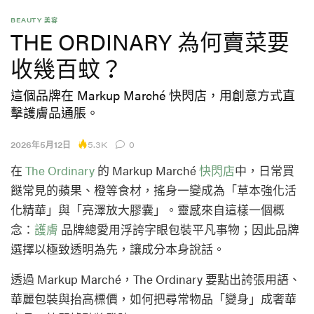
BEAUTY 美容
THE ORDINARY 為何賣菜要
收幾百蚊？
這個品牌在 Markup Marché 快閃店，用創意方式直
擊護膚品通脹。
5.3K
2026年5月12日
0
在
The Ordinary
的 Markup Marché
快閃店
中，日常買
餸常見的蘋果、橙等食材，搖身一變成為「草本強化活
化精華」與「亮澤放大膠囊」。靈感來自這樣一個概
念：
護膚
品牌總愛用浮誇字眼包裝平凡事物；因此品牌
選擇以極致透明為先，讓成分本身說話。
透過 Markup Marché，The Ordinary 要點出誇張用語、
華麗包裝與抬高標價，如何把尋常物品「變身」成奢華