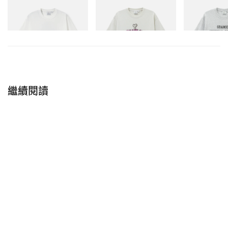
Gramicci
Gramicci
Gramicci
Vase Tee
Bone Tee Pigment Dyed
Yosemite Valle
分照亮真相。許多成分其實在行內已存在數十年，卻依
立即購入
立即購入
立即購入
然透過誇大宣稱、明星代言與各種行銷包裝再度賣給消
費者，結果就是大家付出的價錢，遠遠超過這些成分本
身應有的成本。
對 The Ordinary 而言，這種高可及性與清晰溝通，是我
繼續閱讀
們對所有產品一以貫之的承諾。我們經常問自己：「如
何讓全新的成分真正走向大眾？」、「如何在保持價格
親民的同時，透過清楚溝通、極簡包裝與教育內容，讓
消費者看見這些成分的真正效益？」