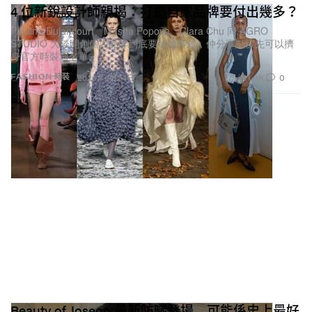
4 位新銳設計師親揭：打造自家品牌要付出幾多？
Pauline Dujancourt、Masha Popova、Clara Chu 同 AGRO
STUDIO 大談開創個人品牌到底要燒幾多錢，仲分享點樣先可以擠
身官方時裝週名單。
1.6K
0
FASHION 時裝
2026年2月24日
Beauty of Joseon 最新防曬登場 可能係史上最好