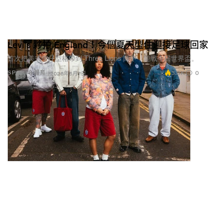
Levi's 夥拍 England！今個夏天型住迎接足球回家
首次把美式牛仔型格帶到 Three Lions 陣中，迎戰今屆世界盃。
3.3K
0
SPORTS 體育
2026年5月7日