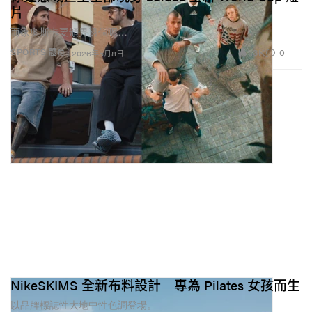
片
而家奧斯卡要頒畀邊個呢…
1.3K
0
SPORTS 體育
2026年5月8日
NikeSKIMS 全新布料設計 專為 Pilates 女孩而生
以品牌標誌性大地中性色調登場。