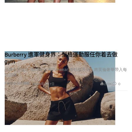
Burberry 進軍健身界：型格運動服任你着去做
gym
品牌全新推出 Burberry Activewear 運動服系列，將英倫奢華帶入每
日訓練。
2.0K
0
FASHION 時裝
2026年5月7日