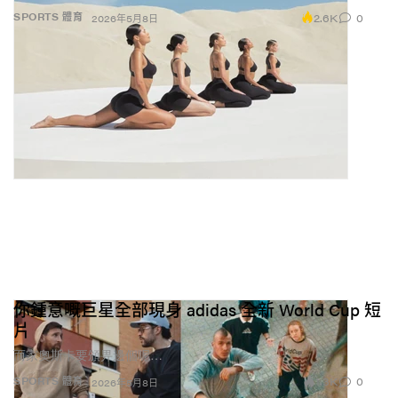
2.6K
0
SPORTS 體育
2026年5月8日
你鍾意嘅巨星全部現身 adidas 全新 World Cup 短
片
而家奧斯卡要頒畀邊個呢…
1.3K
0
SPORTS 體育
2026年5月8日