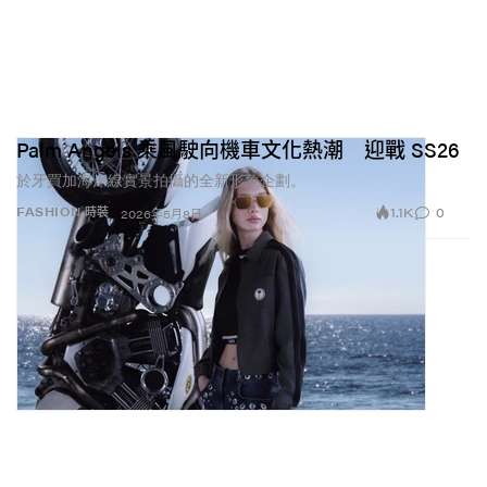
Palm Angels 乘風駛向機車文化熱潮 迎戰 SS26
於牙買加海岸線實景拍攝的全新形象企劃。
1.1K
0
FASHION 時裝
2026年5月8日