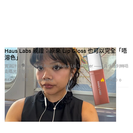
Haus Labs 親證：原來 Lip Gloss 也可以完全「唔
溶色」
實測評價 Haus Labs Atomic Shake Lip Lacquer —— 真係做到轉唔
走嘅光澤唇妝？
3.3K
0
BEAUTY 美容
2026年5月7日