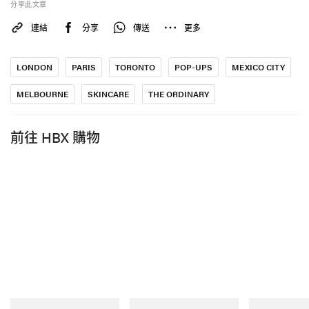
分享此文章
關於快閃店希望帶出的重點訊息
連結
分享
傳送
更多
我們希望消費者明白，真正值得付錢的，是產品裡的成
LONDON
PARIS
TORONTO
POP-UPS
MEXICO CITY
分，而不是被炒作出的熱度。談到護膚，這也是為什麼
MELBOURNE
SKINCARE
THE ORDINARY
我們始終把透明度與教育放在首位——讓大家清楚知道
自己在買什麼。Hyaluronic acid 說到底就是 hyaluronic
前往 HBX 購物
acid，再怎樣包裝、改名都不會改變。所以我們想強調
的是：透明標示、公平定價、品牌操守與清晰溝通有多
關鍵。事實上，The Ordinary 創立之初，就是為了把這
份透明帶給大眾，我們也期望 Markup Marché 讓這個訊
息被進一步放大。
關於 The Ordinary 如何突圍而出
透明度與定價操守，正是 The Ordinary 誕生的初衷。品
牌的使命，是為護膚界那些被包裝成「創新」的基礎成