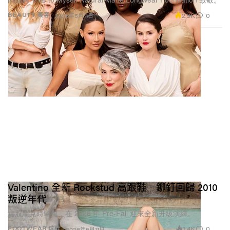
2.9K
0
BEAUTY 美容
2026年5月11日
Valentino 全新 Rockstud 高跟鞋 鉚釘回歸 2010
叛逆年代
這股龐克時髦風，在 2026 年 Pre-Fall 迎來全新升級演繹。
1.4K
0
FOOTWEAR 球鞋
2026年5月11日